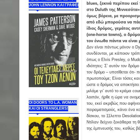
blues, ξεκινά περίπου εκεί
JOHN LENNON ΚΑΙ ΓΡΑΦΕΙ
στο Duluth της Μιννεσότα».
όμως βόρεια, με προορισμό
από εδώ μπορούσα να πάω 
ίδιος δρόμος, γεμάτος αν
(one-horse towns), ο δρό
τον ένιωθα πάντα να είναι
Δεν είναι πάντως μόνον ο Dyl
συνδέονται, με κάποιον τρόπ
όπως ο Elvis Presley, ο Mudd
ιδιότητες: Σ’ αυτόν τον δρό
τον δρόμο – υποτίθεται ότι-
πρωτοπούμε; Είναι τόσες και 
ώστε ο δρόμος να αποκτήσει 
μιλάμε γι’ αυτό το κράμα cou
λοιπόν, ήρθε η ώρα να ονομα
ΟΙ DOORS ΤΟ L.A. WOMAN
του, εκεί ακριβώς που αφήνει
KAI OI STRANGLERS!
πειραματισμούς, κάνει ένα κα
δίσκου, το 11λεπτο Desolati
Ντίλαν δείχνει ξεκάθαρα τη 
της έμπνευσής του, καθώς βά