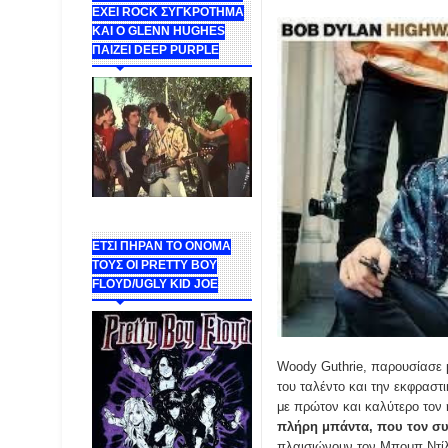
ΕΧΕΙ ROCK ΣΥΓΚΡΟΤΗΜΑ
ΚΑΙ Ο GLENN HUGHES
ΠΑΙΖΕΙ DEEP PURPLE
ΕΤΣΙ ΠΗΡΑΝ ΤΟ ΟΝΟΜΑ
ΤΟΥΣ ΟΙ PRETTY BOY
FLOYD/UGLY KID JOE
Woody Guthrie, παρουσίασε μ
του ταλέντο και την εκφραστ
με πρώτον και καλύτερο τον 
πλήρη μπάντα, που τον συ
πλαισιώνουν τον Μπομπ Ντίλ