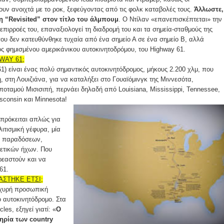
υν ανοιχτά με το ροκ, ξεφεύγοντας από τις φολκ καταβολές τους.
Άλλωστε,
η “Revisited” στον τίτλο του άλμπουμ
. Ο Ντίλαν «επανεπισκέπτεται» την
 επιρροές του, επαναξιολογεί τη διαδρομή του και τα σημεία-σταθμούς της
που δεν κατευθύνθηκε τυχαία από ένα σημείο Α σε ένα σημείο Β, αλλά
ς φημισμένου αμερικάνικου αυτοκινητοδρόμου, του Highway 61.
WAY 61;
1) είναι ένας πολύ σημαντικός αυτοκινητόδρομος, μήκους 2.200 χλμ, που
, στη Λουιζιάνα, για να καταλήξει στο Γουαϊόμινγκ της Μιννεσότα,
ποταμού Μισισιπή, περνάει δηλαδή από Louisiana, Mississippi, Tennessee,
sconsin και Minnesota!
 πρόκειται απλώς για
ιτισμική γέφυρα, μία
ν παραδόσεων,
ρετικών ήχων. Που
εαστούν και να
61.
ΑΣΤΗΚΕ ΕΤΣΙ;
σχυρή προσωπική
 αυτοκινητόδρομο. Στα
es, εξηγεί γιατί: «
Ο
τηρία των country