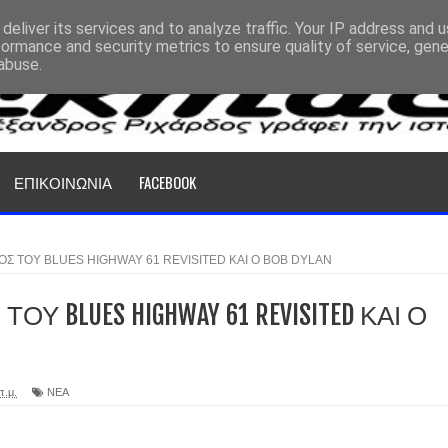
deliver its services and to analyze traffic. Your IP address and 
formance and security metrics to ensure quality of service, gen
abuse.
ΕΠΙΚΟΙΝΩΝΙΑ
FACEBOOK
Σ ΤΟΥ BLUES HIGHWAY 61 REVISITED ΚΑΙ Ο BOB DYLAN
Υ BLUES HIGHWAY 61 REVISITED ΚΑΙ Ο
π.μ.
ΝΕΑ