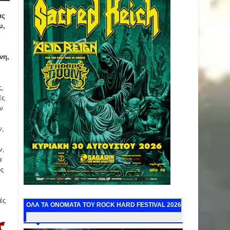
ας
υ,
νη,
ς,
ές
ν
ν,
ν,
α
υς
ές
ΟΛΑ ΤΑ ΟΝΟΜΑΤΑ ΤΟΥ ROCK HARD FESTIVAL 2026