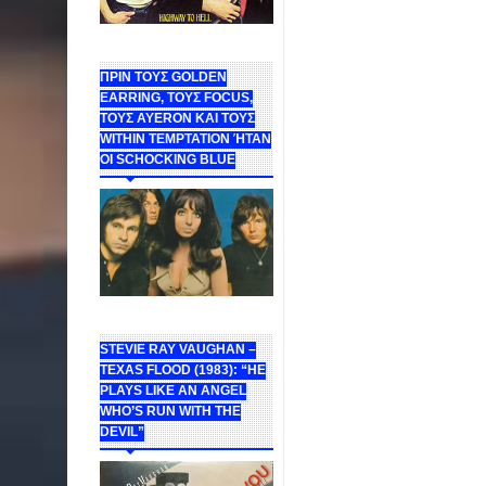
ΠΡΙΝ ΤΟΥΣ GOLDEN
EARRING, ΤΟΥΣ FOCUS,
ΤΟΥΣ ΑΥΕROΝ ΚΑΙ ΤΟΥΣ
WITHIN TEMPTATION ΉΤΑΝ
ΟΙ SCHOCKING BLUE
STEVIE RAY VAUGHAN –
TEXAS FLOOD (1983): “HE
PLAYS LIKE AN ANGEL
WHO’S RUN WITH THE
DEVIL”