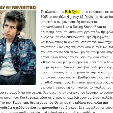
Το άλμπουμ του
Bob Dylan
, που κυκλοφόρησε το
1965 με τον τίτλο
Highway 61 Revisited
, θεωρείτα
ιστορικό κι όχι μόνο επειδή περιέχει το
ασυναγώνιστο Like a Rolling Stone. Είναι το
άλμπουμ, όπου το «θαυματουργό παιδί» της φολ
ανεβαίνει σε νέα δυσθεώρητα ύψη δημοφιλίας,
καθιερώνοντας τα δικά του στάνταρντ καλλιτεχνι
ποιότητας. Σαν χτες φαινόταν ακόμα το 1962, τότ
που στο πρώτο του φερώνυμο άλμπουμ δεν υπή
τίποτε άλλο εκτός από τον ίδιο, την ακουστική
κιθάρα του και μια φυσαρμόνικα. Τότε που ο Ντί
συμμετείχε στα διάφορα φεστιβάλ φολκ μουσικής
προσπαθώντας να ενσωματωθεί στην κοινότητα
αυτών των μουσικών και βρέθηκε σύντομα να είν
ο καθοδηγητής τους. Τότε που, εμπνευσμένος α
την country μουσική και, κυρίως, το ίνδαλμά του
ια εντελώς δικιά του σχολή, βασισμένη στον ποιητικό του λυρισμό, το μουσι
ική φωνή του. Και ξαφνικά, μέσα σε 3 χρόνια, όλα δείχνουν να έχουν αλλάξει
ήχο του!
Τώρα πια, δεν έχουμε τον Dylan με την κιθάρα του, αλλά μια
νοδεύει σχεδόν σε όλα τα τραγούδια του δίσκου.
11 επαγγελματίες μουσ
αν, συμπεριλαμβανομένου lead κιθαρίστα και ντράμερ, καθώς οι