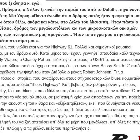
 που ξεκίνησα κι εγώ,
 Πράγματι, ο Ντίλαν ξεκινάει την πορεία του από το Duluth, πηγαίνοντ
 τη Νέα Υόρκη. «Πάντα ένιωθα ότι ο δρόμος αυτός ήταν η αφετηρία μο
όπου θέλω, ακόμα και κάτω, στο Δέλτα του Μισισιπή. Ήταν πάντα ο
τιθέσεις, δρόμος των μεγαλουπόλεων και των μικροσκοπικών οικισμών
μος των πνευματικών μας προγόνων… Ήταν το στίγμα μου στην οικουμέ
 μέσα στο αίμα μου».
an, που νιώθει έτσι για τον Highway 61. Πολλοί και σημαντικοί μουσικοί
ο, με τον δρόμο αυτό. Κατά μήκος του, έχουν γεννηθεί σπουδαίοι καλλιτέχνε
y Waters, ο Charley Patton. Ειδικά για τα blues, ο US 61 αποκτά μεταφυσικ
μο σκοτώθηκε σε δυστύχημα η «αυτοκράτειρα των blues» Bessy Smith. Σ’ αυτό
 παρέδωσε την ψυχή του στον Διάβολο ο μέγας Robert Johnson. Τι να
τόσες οι ιστορίες, που αναφέρονται στους στίχους ιστορικών blues κομματιώ
το παρατσούκλι “Blues Highway”. Και, βέβαια, δεν μιλάμε μόνον για blues,
ntry, folk και blues, που ο Ντίλαν υπηρέτησε πιστότερα από τον καθένα. Ότα
τίσει το νέο του άλμπουμ, σε μια στιγμή κρίσιμων αποφάσεων για την πορεί
 την ακουστική του κιθάρα και «εξηλεκτρίζεται», εκεί που ξανοίγεται σε νέο
θησυχαστικό νεύμα προς τις ρίζες του. Ειδικά με το τελευταίο κομμάτι του
on Row, όπου επανέρχεται στον αρχέγονο ήχο της ακουστικής κιθάρας του, ο
θέλησή του να ξαναπεράσει απ’ όλα τα μέρη που μεγάλωσε, απ’ όλες τις πηγ
ζει πλώρη για τις μελλοντικές του περιπλανήσεις.