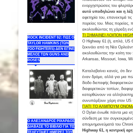
ενορχηστρώσεις του φλερτάρο
αυτό υποδηλώνει και η λέξ
αφετηρία του, επανεκτιμά τις
πορείας του. Μιας πορείας, 
ακολουθώντας τη χάραξη ενό
ΤΙ ΣΗΜΑΙΝΕΙ ΛΟΙΠΟΝ HIGH
ROCK INCIDENT 92: ΠΩΣ Ο
Ο Highway 61 (ή, απλά, US 6
TAYLOR HAWKINS (ΤΩΝ
ξεκινάει από τη Νέα Ορλεάνη
FOO FIGHTERS) ΔΕΝ ΕΓΙΝΕ
ακολουθώντας την κοίτη του 
ΜΕΛΟΣ ΤΩΝ GUNS AND
Arkansas, Missouri, Iowa, Wi
ROSES
Καταλαβαίνει κανείς, ότι δεν
έναν δρόμο, αλλά για μια πολ
δίοδο διεπαφής διαφορετικώ
διαφορετικών τοπίων, διαφο
κατορθώνουν να αλληλοεπηρ
συνυπάρξουν χάρη στον US 
ΓΙΑΤΙ ΤΟ ΑΛΜΠΟΥΜ ΟΝΟΜ
Ο Dylan ένιωθε πάντα μια ι
σύνδεση με τον συγκεκριμένο
Ο ΑΛΕΞΑΝΔΡΟΣ ΡΙΧΑΡΔΟΣ
απομνημονεύματά του Chronicl
ΔΙΑΒΑΣΕ ΤΟ ΒΙΒΛΙΟ ΓΙΑ ΤΙΣ
Highway 61, η κεντρική αρ
ΤΕΛΕΥΤΑΙΕΣ ΗΜΕΡΕΣ ΤΟΥ