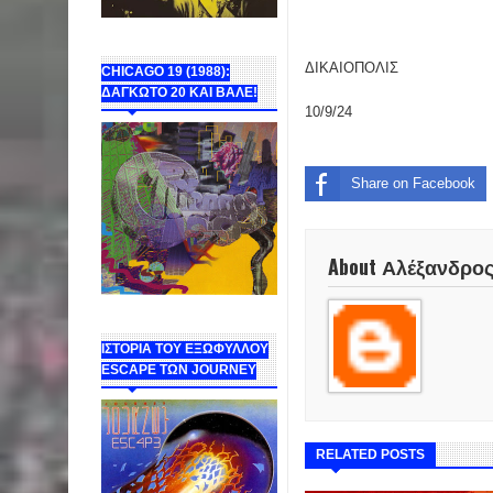
ΔΙΚΑΙΟΠΟΛΙΣ
CHICAGO 19 (1988):
ΔΑΓΚΩΤΟ 20 ΚΑΙ ΒΑΛΕ!
10/9/24
Share on Facebook
About Αλέξανδρο
ΙΣΤΟΡΙΑ ΤΟΥ ΕΞΩΦΥΛΛΟΥ
ESCAPE ΤΩΝ JOURNEY
RELATED POSTS