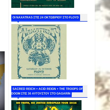
ΟΙ NAXATRAS ΣΤΙΣ 24 ΟΚΤΩΒΡΙΟΥ ΣΤΟ FLOYD
SACRED REICH + ACID REIGN + THE TROOPS OF
DOOM ΣΤΙΣ 30 ΑΥΓΟΥΣΤΟΥ ΣΤΟ GAGARIN