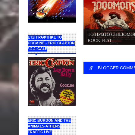
ΤΟ ΠΡΩΤΟ CHILIOMO
ΕΤΣΙ ΓΡΑΦΤΗΚΕ ΤΟ
ROCK FEST
COCAINE - ERIC CLAPTON
/ /J.J. CALE
BLOGGER COMM
ERIC BURDON AND THE
ANIMALS-ATHENS
TRAFFIC LIVE