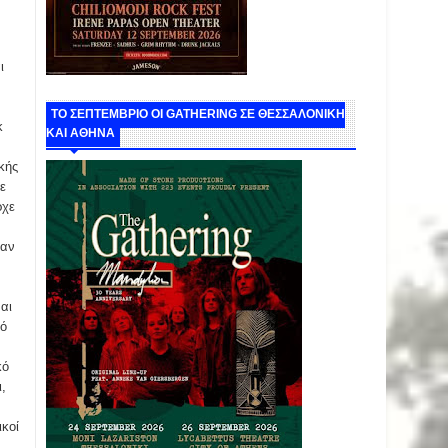
ι
ΤΟ ΣΕΠΤΕΜΒΡΙΟ ΟΙ GATHERING ΣΕ ΘΕΣΣΑΛΟΝΙΚΗ
κ
ΚΑΙ ΑΘΗΝΑ
κής
ε
ρχε
λαν
,
αι
πό
κό
,
ικοί