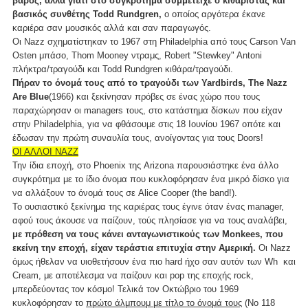
βάρος, αλλά γιατί στο συγκρότημα συμμετείχε ο κιθαρίστας και
βασικός συνθέτης Todd Rundgren,
ο οποίος αργότερα έκανε
καριέρα σαν μουσικός αλλά και σαν παραγωγός.
Οι Nazz σχηματίστηκαν το 1967 στη Philadelphia από τους Carson Van
Osten μπάσο, Thom Mooney ντραμς, Robert "Stewkey" Antoni
πλήκτρα/τραγούδι και Todd Rundgren κιθάρα/τραγούδι.
Πήραν το όνομά τους από το τραγούδι των Yardbirds, The Nazz
Are Blue
(1966) και ξεκίνησαν πρόβες σε ένας χώρο που τους
παραχώρησαν οι managers τους, στο κατάστημα δίσκων που είχαν
στην Philadelphia, για να φθάσουμε στις 18 Ιουνίου 1967 οπότε και
έδωσαν την πρώτη συναυλία τους, ανοίγοντας για τους Doors!
ΟΙ ΑΛΛΟΙ NAZZ
Την ίδια εποχή, στο Phoenix της Arizona παρουσιάστηκε ένα άλλο
συγκρότημα με το ίδιο όνομα που κυκλοφόρησαν ένα μικρό δίσκο για
να αλλάξουν το όνομά τους σε Alice Cooper (the band!).
Το ουσιαστικό ξεκίνημα της καριέρας τους έγινε όταν ένας manager,
αφού τους άκουσε να παίζουν, τούς πλησίασε για να τους αναλάβει,
με πρόθεση να τους κάνει ανταγωνιστικούς των Monkees, που
εκείνη την εποχή, είχαν τεράστια επιτυχία στην Αμερική.
Οι Nazz
όμως ήθελαν να υιοθετήσουν ένα πιο hard ήχο σαν αυτόν των Wh και
Cream, με αποτέλεσμα να παίζουν και pop της εποχής rock,
μπερδεύοντας τον κόσμο! Τελικά τον Οκτώβριο του 1969
κυκλοφόρησαν το
πρώτο άλμπουμ με τίτλο το όνομά τους
(No 118