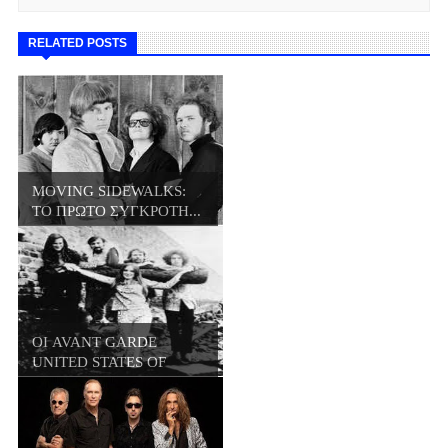
RELATED POSTS
MOVING SIDEWALKS:
ΤΟ ΠΡΩΤΟ ΣΥΓΚΡΟΤΗ...
ΟΙ AVANT GARDE
UNITED STATES OF
AME...