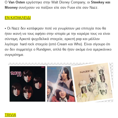
Ο
Van Osten
εργάστηκε στην Walt Disney Company, οι
Stewkey και
Mooney
συνέχισαν να παίζουν είτε σαν Fuse είτε σαν Nazz.
ΕΝ ΚΑΤΑΚΛΕΙΔΙ
• Οι Nazz δεν κατάφεραν ποτέ να γνωρίσουν μια επιτυχία που θα
ήταν ικανή να τους αφήσει στην ιστορία με την καριέρα τους να είναι
σύντομη. Αρκετά ψυχεδελικά στοιχεία, αρκετή pop και μάλλον
λιγότερα hard rock στοιχεία (από Cream και Who). Είναι σίγουρο ότι
αν δεν συμμετείχε ο Rundgren, απλά θα ήταν ακόμα ένα αμερικάνικο
συγκρότημα.
TRIVIA