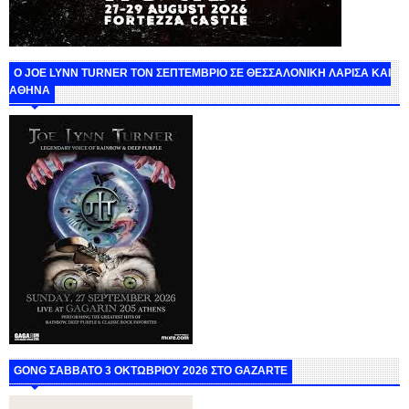
O JOE LYNN TURNER ΤΟΝ ΣΕΠΤΕΜΒΡΙΟ ΣΕ ΘΕΣΣΑΛΟΝΙΚΗ ΛΑΡΙΣΑ ΚΑΙ
ΑΘΗΝΑ
GONG ΣΑΒΒΑΤΟ 3 ΟΚΤΩΒΡΙΟΥ 2026 ΣΤΟ GAZARTE