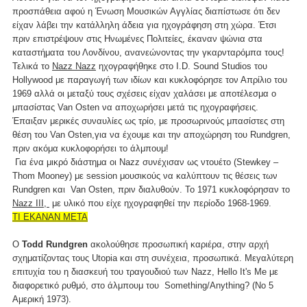
προσπάθεια αφού η Ένωση Μουσικών Αγγλίας διαπίστωσε ότι δεν
είχαν λάβει την κατάλληλη άδεια για ηχογράφηση στη χώρα. Έτσι
πριν επιστρέψουν στις Ηνωμένες Πολιτείες, έκαναν ψώνια στα
καταστήματα του Λονδίνου, ανανεώνοντας την γκαρνταρόμπα τους!
Τελικά το
Nazz Nazz
ηχογραφήθηκε στο I.D. Sound Studios του
Hollywood με παραγωγή των ιδίων και κυκλοφόρησε τον Απρίλιο του
1969 αλλά οι μεταξύ τους σχέσεις είχαν χαλάσει με αποτέλεσμα ο
μπασίστας Van Osten να αποχωρήσει μετά τις ηχογραφήσεις.
Έπαιξαν μερικές συναυλίες ως τρίο, με προσωρινούς μπασίστες στη
θέση του Van Osten,για να έχουμε και την αποχώρηση του Rundgren,
πριν ακόμα κυκλοφορήσει το άλμπουμ!
Για ένα μικρό διάστημα οι Nazz συνέχισαν ως ντουέτο (Stewkey –
Thom Mooney) με session μουσικούς να καλύπτουν τις θέσεις των
Rundgren και Van Osten, πριν διαλυθούν. Το 1971 κυκλοφόρησαν το
Nazz III,
με υλικό που είχε ηχογραφηθεί την περίοδο 1968-1969.
ΤΙ ΕΚΑΝΑΝ ΜΕΤΑ
Ο
Todd Rundgren
ακολούθησε προσωπική καριέρα, στην αρχή
σχηματίζοντας τους Utopia και στη συνέχεια, προσωπικά. Μεγαλύτερη
επιτυχία του η διασκευή του τραγουδιού των Nazz, Hello It's Me με
διαφορετικό ρυθμό, στο άλμπουμ του Something/Anything? (Νο 5
Αμερική 1973).