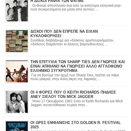
Η ΔΙΣΚΟΓΡΑΦΙΑ ΤΩΝ ΦΑΤΜΕ
Οι Φατμέ αποτέλεσαν ένα από τα καλύτερα ελληνικά pop-
rock συγκροτήματα και μέσα από αυτούς ...
ΔΙΣΚΟΙ ΠΟΥ ΔΕΝ ΕΠΡΕΠΕ ΝΑ ΕΙΧΑΝ
ΚΥΚΛΟΦΟΡΗΣΕΙ
Συνήθως διαβάζουμε για «δίσκους αριστουργήματα»,
«δίσκους διαμάντια» κι άλλους βαρύγδουπους ...
ΤΗΝ ΕΠΙΤΥΧΙΑ ΤΩΝ SHARP TIES ΔΕΝ ΓΝΩΡΙΣΕ ΚΑΙ
ΕΙΝΑΙ ΑΠΙΘΑΝΟ ΝΑ ΓΝΩΡΙΣΕΙ ΑΛΛΟ ΑΓΓΛΟΦΩΝΟ
ΕΛΛΗΝΙΚΟ ΣΥΓΚΡΟΤΗΜΑ
Για να βρούμε την αρχή των Sharp Ties, πρέπει να πάμε
πολύ μακριά, στην άλλη άκρη της Αφρικής ...
ΟΙ 4 ΦΟΡΕΣ ΠΟΥ Ο KEITH RICHARDS ΠΗΔΗΣΕ
ΑΝΕΥ ΣΙΕΛΟΥ ΤΟΝ MICK JAGGER
Ήταν 17 Οκτωβρίου 1961 όταν οι Keith Richards και Mick
Jagger, συναντήθηκαν τυχαία στην ...
ΟΙ ΩΡΕΣ ΕΜΦΑΝΙΣΗΣ ΣΤΟ GOLDEN R. FESTIVAL
2025