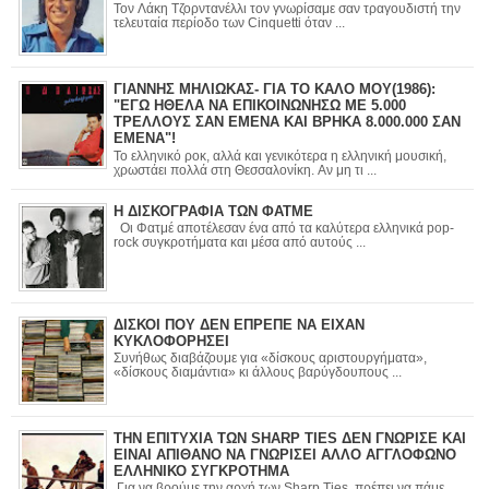
Τον Λάκη Τζορντανέλλι τον γνωρίσαμε σαν τραγουδιστή την
τελευταία περίοδο των Cinquetti όταν ...
ΓΙΑΝΝΗΣ ΜΗΛΙΩΚΑΣ- ΓΙΑ ΤΟ ΚΑΛΟ ΜΟΥ(1986):
"ΕΓΩ ΗΘΕΛΑ ΝΑ ΕΠΙΚΟΙΝΩΝΗΣΩ ΜΕ 5.000
ΤΡΕΛΛΟΥΣ ΣΑΝ ΕΜΕΝΑ ΚΑΙ ΒΡΗΚΑ 8.000.000 ΣΑΝ
ΕΜΕΝΑ"!
Το ελληνικό ροκ, αλλά και γενικότερα η ελληνική μουσική,
χρωστάει πολλά στη Θεσσαλονίκη. Αν μη τι ...
Η ΔΙΣΚΟΓΡΑΦΙΑ ΤΩΝ ΦΑΤΜΕ
Οι Φατμέ αποτέλεσαν ένα από τα καλύτερα ελληνικά pop-
rock συγκροτήματα και μέσα από αυτούς ...
ΔΙΣΚΟΙ ΠΟΥ ΔΕΝ ΕΠΡΕΠΕ ΝΑ ΕΙΧΑΝ
ΚΥΚΛΟΦΟΡΗΣΕΙ
Συνήθως διαβάζουμε για «δίσκους αριστουργήματα»,
«δίσκους διαμάντια» κι άλλους βαρύγδουπους ...
ΤΗΝ ΕΠΙΤΥΧΙΑ ΤΩΝ SHARP TIES ΔΕΝ ΓΝΩΡΙΣΕ ΚΑΙ
ΕΙΝΑΙ ΑΠΙΘΑΝΟ ΝΑ ΓΝΩΡΙΣΕΙ ΑΛΛΟ ΑΓΓΛΟΦΩΝΟ
ΕΛΛΗΝΙΚΟ ΣΥΓΚΡΟΤΗΜΑ
Για να βρούμε την αρχή των Sharp Ties, πρέπει να πάμε