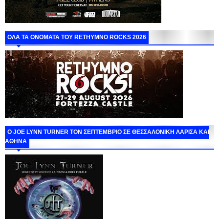
ΟΛΑ ΤΑ ΟΝΟΜΑΤΑ ΤΟΥ RETHYMNO ROCKS 2026
O JOE LYNN TURNER ΤΟΝ ΣΕΠΤΕΜΒΡΙΟ ΣΕ ΘΕΣΣΑΛΟΝΙΚΗ ΛΑΡΙΣΑ ΚΑΙ
ΑΘΗΝΑ