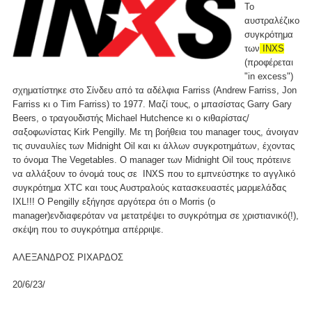
Το
αυστραλέζικο
συγκρότημα
των
INXS
(προφέρεται
"in excess")
σχηματίστηκε στο Σίνδευ από τα αδέλφια Farriss (Andrew Farriss, Jon
Farriss κι ο Tim Farriss) το 1977. Μαζί τους, ο μπασίστας Garry Gary
Beers, ο τραγουδιστής Michael Hutchence κι ο κιθαρίστας/
σαξοφωνίστας Kirk Pengilly. Με τη βοήθεια του manager τους, άνοιγαν
τις συναυλίες των Midnight Oil και κι άλλων συγκροτημάτων, έχοντας
το όνομα The Vegetables. O manager των Midnight Oil τους πρότεινε
να αλλάξουν το όνομά τους σε INXS που το εμπνεύστηκε το αγγλικό
συγκρότημα XTC και τους Αυστραλούς κατασκευαστές μαρμελάδας
IXL!!! Ο Pengilly εξήγησε αργότερα ότι ο Morris (o
manager)ενδιαφερόταν να μετατρέψει το συγκρότημα σε χριστιανικό(!),
σκέψη που το συγκρότημα απέρριψε.
ΑΛΕΞΑΝΔΡΟΣ ΡΙΧΑΡΔΟΣ
20/6/23/