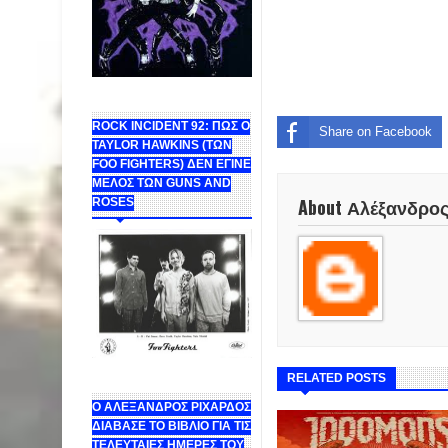
ROCK INCIDENT 92: ΠΩΣ Ο
Share on Facebook
TAYLOR HAWKINS (ΤΩΝ
FOO FIGHTERS) ΔΕΝ ΕΓΙΝΕ
ΜΕΛΟΣ ΤΩΝ GUNS AND
About Αλέξανδρο
ROSES
RELATED POSTS
Ο ΑΛΕΞΑΝΔΡΟΣ ΡΙΧΑΡΔΟΣ
ΔΙΑΒΑΣΕ ΤΟ ΒΙΒΛΙΟ ΓΙΑ ΤΙΣ
ΤΕΛΕΥΤΑΙΕΣ ΗΜΕΡΕΣ ΤΟΥ