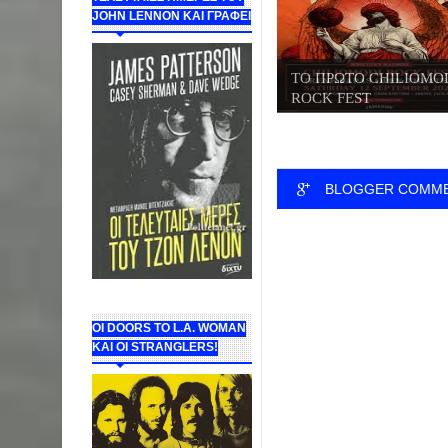
JOHN LENNON ΚΑΙ ΓΡΑΦΕΙ
ΤΟ ΠΡΩΤΟ CHILIOMO
ROCK FEST
BLOGGER COMM
ΟΙ DOORS ΤΟ L.A. WOMAN
KAI OI STRANGLERS!