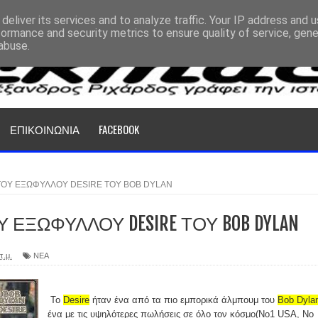
deliver its services and to analyze traffic. Your IP address and 
formance and security metrics to ensure quality of service, gen
abuse.
ΕΠΙΚΟΙΝΩΝΙΑ
FACEBOOK
 ΤΟΥ ΕΞΩΦΥΛΛΟΥ DESIRE ΤΟΥ BOB DYLAN
Υ ΕΞΩΦΥΛΛΟΥ DESIRE ΤΟΥ BOB DYLAN
π.μ.
ΝΕΑ
Το
Desire
ήταν ένα από τα πιο εμπορικά άλμπουμ του
Bob Dyla
ένα με τις υψηλότερες πωλήσεις σε όλο τον κόσμο(No1 USA, No