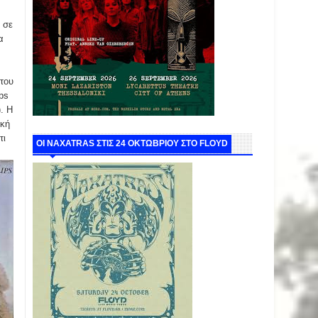
 σε
α
 του
ps
). Η
ική
τι
ΟΙ NAXATRAS ΣΤΙΣ 24 ΟΚΤΩΒΡΙΟΥ ΣΤΟ FLOYD