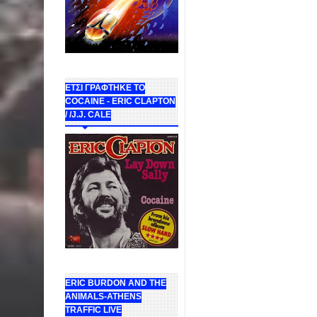
ΕΤΣΙ ΓΡΑΦΤΗΚΕ ΤΟ
COCAINE - ERIC CLAPTON
/ /J.J. CALE
ERIC BURDON AND THE
ANIMALS-ATHENS
TRAFFIC LIVE