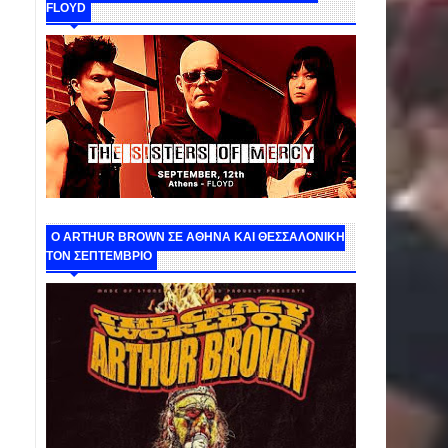
FLOYD
O ARTHUR BROWN ΣΕ ΑΘΗΝΑ ΚΑΙ ΘΕΣΣΑΛΟΝΙΚΗ
ΤΟΝ ΣΕΠΤΕΜΒΡΙΟ