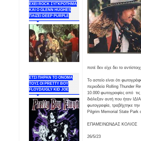
ΕΧΕΙ ROCK ΣΥΓΚΡΟΤΗΜΑ
ΚΑΙ Ο GLENN HUGHES
ΠΑΙΖΕΙ DEEP PURPLE
ποτέ δεν είχε δει το αντίστο
ΕΤΣΙ ΠΗΡΑΝ ΤΟ ΟΝΟΜΑ
Το αστείο είναι ότι φωτογρά
ΤΟΥΣ ΟΙ PRETTY BOY
περιοδεία Rolling Thunder Re
FLOYD/UGLY KID JOE
10.000 φωτογραφίες από τις
διάλεξαν αυτή που ήταν ΙΔΙΑ 
φωτογραφία, τραβήχτηκε την 
Pilgrim Memorial State Park
ΕΠΑΜΕΙΝΩΝΔΑΣ ΚΟΛΙΟΣ
26/5/23