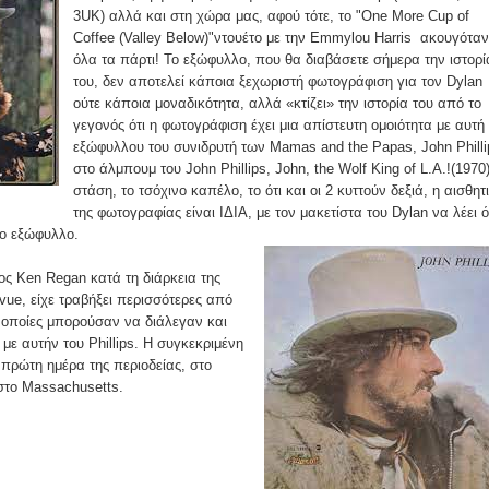
3UK) αλλά και στη χώρα μας, αφού τότε, το "One More Cup of
Coffee (Valley Below)"ντουέτο με την Emmylou Harris ακουγόταν
όλα τα πάρτι! Το εξώφυλλο, που θα διαβάσετε σήμερα την ιστορί
του, δεν αποτελεί κάποια ξεχωριστή φωτογράφιση για τον Dylan
ούτε κάποια μοναδικότητα, αλλά «κτίζει» την ιστορία του από το
γεγονός ότι η φωτογράφιση έχει μια απίστευτη ομοιότητα με αυτή
εξώφυλλου του συνιδρυτή των Mamas and the Papas, John Philli
στο άλμπουμ του John Phillips, John, the Wolf King of L.A.!(1970
στάση, το τσόχινο καπέλο, το ότι και οι 2 κυττούν δεξιά, η αισθητ
της φωτογραφίας είναι ΙΔΙΑ, με τον μακετίστα του Dylan να λέει ό
ιχο εξώφυλλο.
φος Ken Regan κατά τη διάρκεια της
vue, είχε τραβήξει περισσότερες από
 οποίες μπορούσαν να διάλεγαν και
με αυτήν του Phillips. Η συγκεκριμένη
πρώτη ημέρα της περιοδείας, στο
 στo Massachusetts.