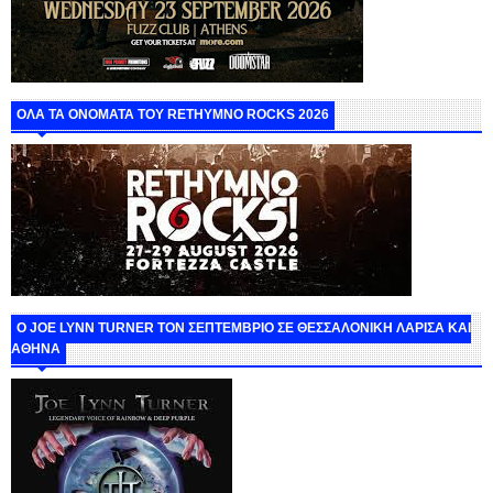
ΟΛΑ ΤΑ ΟΝΟΜΑΤΑ ΤΟΥ RETHYMNO ROCKS 2026
O JOE LYNN TURNER ΤΟΝ ΣΕΠΤΕΜΒΡΙΟ ΣΕ ΘΕΣΣΑΛΟΝΙΚΗ ΛΑΡΙΣΑ ΚΑΙ
ΑΘΗΝΑ