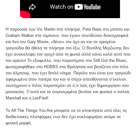
Η παρουσία των Vic Martin στα πλήκτρα, Pete Rees στο μπάσο και
Graham Walker στα τύμπανα, που έχουν συνοδεύσει δισκογραφικά
και live τον Gary Moore, «δένει» τον ήχο αν και σε ορισμένα
τραγούδια θα ήθελα τα πλήκτρα πιο έξω. Ο Βασίλης Μερζιώτης δεν
έχει ανακαλύψει τον τροχό ούτε τη φωτιά αλλά κάνει καλά αυτό που
του αρέσει! Το εξώφυλλο, που παραπέμπει στο Still Got the Blues,
φωτογραφήθηκε στο HOBBS στα Βριλήσσια και βασίζεται στο τίτλο
του άλμπουμ, που έχει διπλό νόημα. Παρόλο που είναι ένα τραγούδι
αφιερωμένο στον πατέρα του και οι στίχοι απευθύνονται σ’εκείνον,
ταυτόχρονα ο τίτλος παραπέμπει σε ό,τι τούς έχει δημιουργήσει σαν
μουσικούς. Γι’αυτό και τα συγκεκριμένα βινύλια και φυσικά ο παλιός
Marshall και η LesPaul!
Το All The Things You Are μπορείτε να το αποκτήσετε από όλες τις
διαδικτυακές πλατφόρμες ενώ δεν έχει κυκλοφορήσει ακόμα σε
φυσική μορφή.