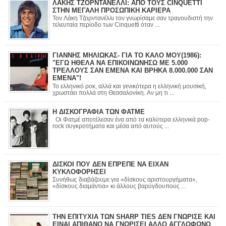
ΛΑΚΗΣ ΤΖΟΡΝΤΑΝΕΛΛΙ: ΑΠΟ ΤΟΥΣ CINQUETTI
ΣΤΗΝ ΜΕΓΑΛΗ ΠΡΟΣΩΠΙΚΗ ΚΑΡΙΕΡΑ
Τον Λάκη Τζορντανέλλι τον γνωρίσαμε σαν τραγουδιστή την
τελευταία περίοδο των Cinquetti όταν ...
ΓΙΑΝΝΗΣ ΜΗΛΙΩΚΑΣ- ΓΙΑ ΤΟ ΚΑΛΟ ΜΟΥ(1986):
"ΕΓΩ ΗΘΕΛΑ ΝΑ ΕΠΙΚΟΙΝΩΝΗΣΩ ΜΕ 5.000
ΤΡΕΛΛΟΥΣ ΣΑΝ ΕΜΕΝΑ ΚΑΙ ΒΡΗΚΑ 8.000.000 ΣΑΝ
ΕΜΕΝΑ"!
Το ελληνικό ροκ, αλλά και γενικότερα η ελληνική μουσική,
χρωστάει πολλά στη Θεσσαλονίκη. Αν μη τι ...
Η ΔΙΣΚΟΓΡΑΦΙΑ ΤΩΝ ΦΑΤΜΕ
Οι Φατμέ αποτέλεσαν ένα από τα καλύτερα ελληνικά pop-
rock συγκροτήματα και μέσα από αυτούς ...
ΔΙΣΚΟΙ ΠΟΥ ΔΕΝ ΕΠΡΕΠΕ ΝΑ ΕΙΧΑΝ
ΚΥΚΛΟΦΟΡΗΣΕΙ
Συνήθως διαβάζουμε για «δίσκους αριστουργήματα»,
«δίσκους διαμάντια» κι άλλους βαρύγδουπους ...
ΤΗΝ ΕΠΙΤΥΧΙΑ ΤΩΝ SHARP TIES ΔΕΝ ΓΝΩΡΙΣΕ ΚΑΙ
ΕΙΝΑΙ ΑΠΙΘΑΝΟ ΝΑ ΓΝΩΡΙΣΕΙ ΑΛΛΟ ΑΓΓΛΟΦΩΝΟ