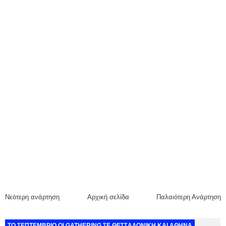
Νεότερη ανάρτηση
Αρχική σελίδα
Παλαιότερη Ανάρτηση
ΤΟ ΣΕΠΤΕΜΒΡΙΟ ΟΙ GATHERING ΣΕ ΘΕΣΣΑΛΟΝΙΚΗ ΚΑΙ ΑΘΗΝΑ