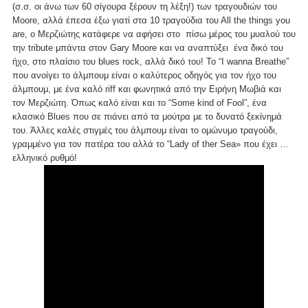
(σ.σ. οι άνω των 60 σίγουρα ξέρουν τη λέξη!) των τραγουδιών του
Moore, αλλά έπεσα έξω γιατί στα 10 τραγούδια του Αll the things you
are, ο Μερζιώτης κατάφερε να αφήσει στο πίσω μέρος του μυαλού του
την tribute μπάντα στον Gary Moore και να αναπτύξει ένα δικό του
ήχο, στο πλαίσιο του blues rock, αλλά δικό του! Το “I wanna Breathe”
που ανοίγει το άλμπουμ είναι ο καλύτερος οδηγός για τον ήχο του
άλμπουμ, με ένα καλό riff και φωνητικά από την Ειρήνη Μωβιά και
τον Μερζιώτη. Όπως καλό είναι και το “Some kind of Fool”, ένα
κλασικό Blues που σε πιάνει από τα μούτρα με το δυνατό ξεκίνημά
του. Άλλες καλές στιγμές του άλμπουμ είναι το ομώνυμο τραγούδι,
γραμμένο για τον πατέρα του αλλά το “Lady of ther Sea» που έχει …
ελληνικό ρυθμό!