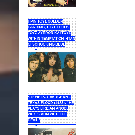
ΠΡΙΝ ΤΟΥΣ GOLDEN
EARRING, ΤΟΥΣ FOCUS,
ΤΟΥΣ ΑΥΕROΝ ΚΑΙ ΤΟΥΣ
WITHIN TEMPTATION ΉΤΑΝ
ΟΙ SCHOCKING BLUE
STEVIE RAY VAUGHAN –
TEXAS FLOOD (1983): “HE
PLAYS LIKE AN ANGEL
WHO’S RUN WITH THE
DEVIL”