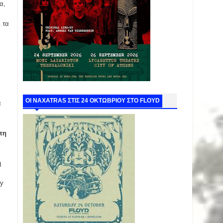
α,
k
 τα
ΟΙ NAXATRAS ΣΤΙΣ 24 ΟΚΤΩΒΡΙΟΥ ΣΤΟ FLOYD
α
τη
η
υή
dy