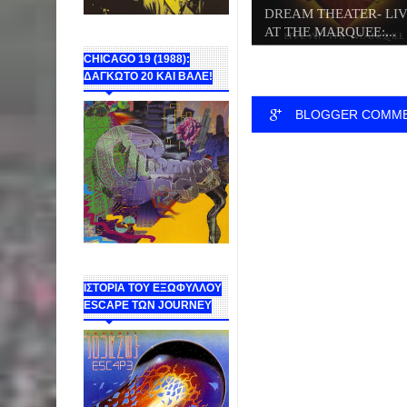
DREAM THEATER- LI
AT THE MARQUEE:...
CHICAGO 19 (1988):
ΔΑΓΚΩΤΟ 20 ΚΑΙ ΒΑΛΕ!
BLOGGER COMM
ΙΣΤΟΡΙΑ ΤΟΥ ΕΞΩΦΥΛΛΟΥ
ESCAPE ΤΩΝ JOURNEY