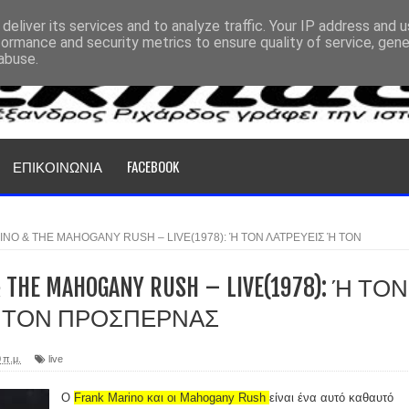
deliver its services and to analyze traffic. Your IP address and 
formance and security metrics to ensure quality of service, gen
abuse.
ΕΠΙΚΟΙΝΩΝΙΑ
FACEBOOK
NO & THE MAHOGANY RUSH – LIVE(1978): Ή ΤΟΝ ΛΑΤΡΕΥΕΙΣ Ή ΤΟΝ
 THE MAHOGANY RUSH – LIVE(1978): Ή ΤΟΝ
Ή ΤΟΝ ΠΡΟΣΠΕΡΝΑΣ
 π.μ.
live
O
Frank Marino και οι Mahogany Rush
είναι ένα αυτό καθαυτό