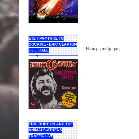
ΕΤΣΙ ΓΡΑΦΤΗΚΕ ΤΟ
COCAINE - ERIC CLAPTON
Νεότερη ανάρτηση
/ /J.J. CALE
ERIC BURDON AND THE
ANIMALS-ATHENS
TRAFFIC LIVE