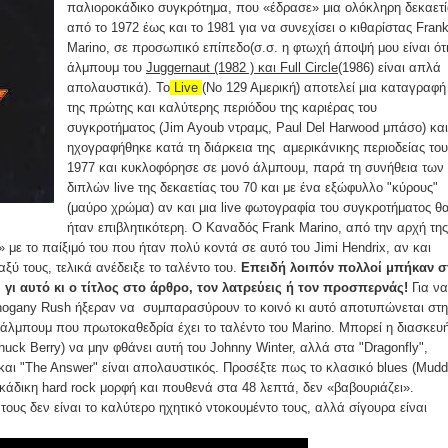
παλιοροκάδικο συγκρότημα, που «έδρασε» μια ολόκληρη δεκαετί
από το 1972 έως και το 1981 για να συνεχίσει ο κιθαρίστας Fran
Marino, σε προσωπικό επίπεδο(σ.σ. η φτωχή άποψή μου είναι ότι
άλμπουμ του
Juggernaut (1982 ) και Full Circle
(1986) είναι απλά
απολαυστικά). Το
Live
(Νο 129 Αμερική) αποτελεί μια καταγραφή
της πρώτης και καλύτερης περιόδου της καριέρας του
συγκροτήματος (Jim Ayoub ντραμς, Paul Del Harwood μπάσο) και
ηχογραφήθηκε κατά τη διάρκεια της αμερικάνικης περιοδείας του
1977 και κυκλοφόρησε σε μονό άλμπουμ, παρά τη συνήθεια των
διπλών live της δεκαετίας του 70 και με ένα εξώφυλλο "κύρους"
(μαύρο χρώμα) αν και μια live φωτογραφία του συγκροτήματος θ
ήταν επιβλητικότερη. Ο Καναδός Frank Marino, από την αρχή της
» με το παίξιμό του που ήταν πολύ κοντά σε αυτό του Jimi Hendrix, αν και
αξύ τους, τελικά ανέδειξε το ταλέντο του.
Επειδή λοιπόν πολλοί μπήκαν σ
 γι αυτό κι ο τίτλος στο άρθρο, τον λατρεύεις ή τον προσπερνάς!
Για να
hogany Rush ήξεραν να συμπαρασύρουν το κοινό κι αυτό αποτυπώνεται στ
 άλμπουμ που πρωτοκαθεδρία έχει το ταλέντο του Marino. Μπορεί η διασκε
huck Berry) να μην φθάνει αυτή του Johnny Winter, αλλά στα "Dragonfly",
" και "The Answer" είναι απολαυστικός. Προσέξτε πως το κλασικό blues (Mud
οκάδικη hard rock μορφή και πουθενά στα 48 λεπτά, δεν «βαβουριάζει».
 τους δεν είναι το καλύτερο ηχητικό ντοκουμέντο τους, αλλά σίγουρα είναι