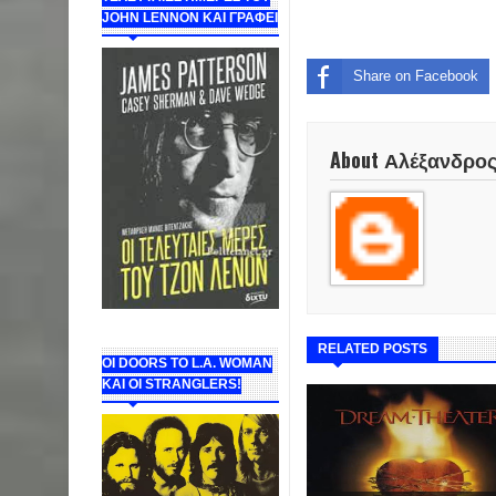
JOHN LENNON ΚΑΙ ΓΡΑΦΕΙ
Share on Facebook
About Αλέξανδρο
RELATED POSTS
ΟΙ DOORS ΤΟ L.A. WOMAN
KAI OI STRANGLERS!