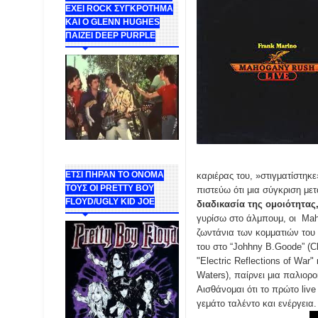
ΕΧΕΙ ROCK ΣΥΓΚΡΟΤΗΜΑ
ΚΑΙ Ο GLENN HUGHES
ΠΑΙΖΕΙ DEEP PURPLE
ΕΤΣΙ ΠΗΡΑΝ ΤΟ ΟΝΟΜΑ
καριέρας του, »στιγματίστηκε
ΤΟΥΣ ΟΙ PRETTY BOY
πιστεύω ότι μια σύγκριση μετ
FLOYD/UGLY KID JOE
διαδικασία της ομοιότητας,
γυρίσω στο άλμπουμ, οι Ma
ζωντάνια των κομματιών του
του στο “Johhny B.Goode” (C
"Electric Reflections of War
Waters), παίρνει μια παλιορ
Αισθάνομαι ότι το πρώτο live
γεμάτο ταλέντο και ενέργεια.