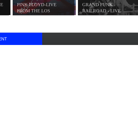
VE
PINK FLOYD-LIVE
GRAND FUNK -
FROM THE LOS
RAILROAD - LIVE
ANGELE...
ALBUM (...
ENT