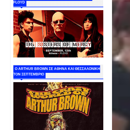
FLOYD
O ARTHUR BROWN ΣΕ ΑΘΗΝΑ ΚΑΙ ΘΕΣΣΑΛΟΝΙΚΗ
ΤΟΝ ΣΕΠΤΕΜΒΡΙΟ