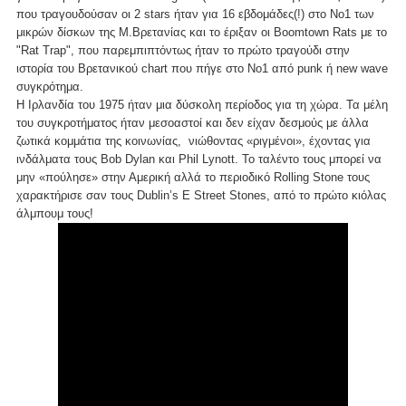
που τραγουδούσαν οι 2 stars ήταν για 16 εβδομάδες(!) στο Νο1 των
μικρών δίσκων της Μ.Βρετανίας και το έριξαν οι Boomtown Rats με το
"Rat Trap", που παρεμπιπτόντως ήταν το πρώτο τραγούδι στην
ιστορία του Βρετανικού chart που πήγε στο Νο1 από punk ή new wave
συγκρότημα.
Η Ιρλανδία του 1975 ήταν μια δύσκολη περίοδος για τη χώρα. Τα μέλη
του συγκροτήματος ήταν μεσοαστοί και δεν είχαν δεσμούς με άλλα
ζωτικά κομμάτια της κοινωνίας, νιώθοντας «ριγμένοι», έχοντας για
ινδάλματα τους Bob Dylan και Phil Lynott. Το ταλέντο τους μπορεί να
μην «πούλησε» στην Αμερική αλλά το περιοδικό Rolling Stone τους
χαρακτήρισε σαν τους Dublin’s E Street Stones, από το πρώτο κιόλας
άλμπουμ τους!