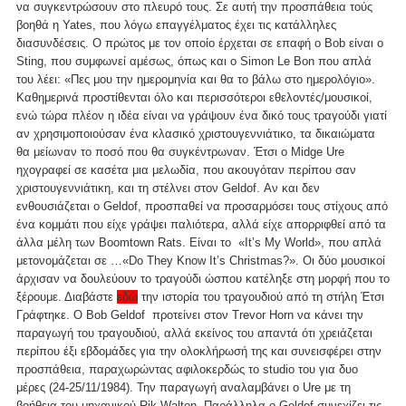
να συγκεντρώσουν στο πλευρό τους. Σε αυτή την προσπάθεια τούς
βοηθά η Yates, που λόγω επαγγέλματος έχει τις κατάλληλες
διασυνδέσεις. Ο πρώτος με τον οποίο έρχεται σε επαφή ο Bob είναι ο
Sting, που συμφωνεί αμέσως, όπως και ο Simon Le Bon που απλά
του λέει: «Πες μου την ημερομηνία και θα το βάλω στο ημερολόγιο».
Καθημερινά προστίθενται όλο και περισσότεροι εθελοντές/μουσικοί,
ενώ τώρα πλέον η ιδέα είναι να γράψουν ένα δικό τους τραγούδι γιατί
αν χρησιμοποιούσαν ένα κλασικό χριστουγεννιάτικο, τα δικαιώματα
θα μείωναν το ποσό που θα συγκέντρωναν. Έτσι ο Midge Ure
ηχογραφεί σε κασέτα μια μελωδία, που ακουγόταν περίπου σαν
χριστουγεννιάτικη, και τη στέλνει στον Geldof. Αν και δεν
ενθουσιάζεται ο Geldof, προσπαθεί να προσαρμόσει τους στίχους από
ένα κομμάτι που είχε γράψει παλιότερα, αλλά είχε απορριφθεί από τα
άλλα μέλη των Boomtown Rats. Είναι το «It’s My World», που απλά
μετονομάζεται σε …«Do They Know It’s Christmas?». Οι δύο μουσικοί
άρχισαν να δουλεύουν το τραγούδι ώσπου κατέληξε στη μορφή που το
ξέρουμε. Διαβάστε
εδώ
την ιστορία του τραγουδιού από τη στήλη Έτσι
Γράφτηκε. Ο Bob Geldof προτείνει στον Trevor Horn να κάνει την
παραγωγή του τραγουδιού, αλλά εκείνος του απαντά ότι χρειάζεται
περίπου έξι εβδομάδες για την ολοκλήρωσή της και συνεισφέρει στην
προσπάθεια, παραχωρώντας αφιλοκερδώς το studio του για δυο
μέρες (24-25/11/1984). Την παραγωγή αναλαμβάνει ο Ure με τη
βοήθεια του μηχανικού Rik Walton. Παράλληλα ο Geldof συνεχίζει τις