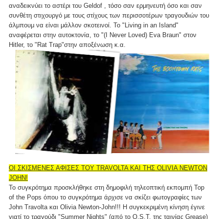
αναδεικνύει το αστέρι του Geldof , τόσο σαν ερμηνευτή όσο και σαν
συνθέτη στιχουργό με τους στίχους των περισσοτέρων τραγουδιών του
άλμπουμ να είναι μάλλον σκοτεινοί. Το "Living in an Island"
αναφέρεται στην αυτοκτονία, το "(I Never Loved) Eva Braun" στον
Hitler, το "Rat Trap"στην αποξένωση κ.α.
ΟΙ ΣΚΙΣΜΕΝΕΣ ΑΦΙΣΕΣ ΤΟΥ TRAVOLTA ΚΑΙ ΤΗΣ OLIVIA NEWTON
JOHN!
Το συγκρότημα προσκλήθηκε στη δημοφιλή τηλεοπτική εκπομπή Top
of the Pops όπου το συγκρότημα άρχισε να σκίζει φωτογραφίες των
John Travolta και Olivia Newton-John!!! Η συγκεκριμένη κίνηση έγινε
γιατί το τραγούδι "Summer Nights" (από το O.S.T. της ταινίας Grease)