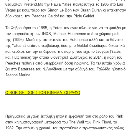
θεαμάτων Pretend.Με την Paula Yates παντρεύτηκε το 1986 στο Las
Vegas με κουμπάρο τον Simon Le Bon των Duran Duran κι απέκτησαν
δύο κόρες, την Peaches Geldof και την Pixie Geldof.
Το Φεβρουάριο του 1995, η Yates τον εγκατέλειψε για να τα φτιάξει με
τον τραγουδιστή των INXS, Michael Hutchence κι έτσι χώρισε μαζί
της (1996). Μετά την αυτοκτονία του Hutchence αλλά και το θάνατο
της Yates εξ αιτίας υπερβολικής δόσης, ο Geldof διεκδίκησε δικαστικά
και κέρδισε και την κηδεμονία της κόρης που είχε το ζευγάρι (Yates
και Hutchence) την οποία υιοθέτησε! Δυστυχώς το 2014, η κόρη του
Peaches πέθανε από υπερβολική δόση ηρωϊνης. Τα τελευταία χρόνια
ζει στο Battersea του Ν.Λονδίνου με την σύζυγό του, Γαλλίδα ηθοποιό
Jeanne Marine.
O BOB GELDOF ΣΤΟΝ ΚΙΝΗΜΑΤΟΓΡΑΦΟ
Πραγματικά μεγάλη έκπληξη ήταν η εμφάνισή του στο ρόλο του Pink
στην κινηματογραφική μεταφορά του The Wall των Pink Floyd, το
1982. Την επόμενη χρονιά, του προτάθηκε ο πρωταγωνιστικός ρόλος