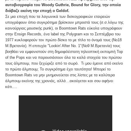
αυτοβιογραφία του Woody Guthrie, Bound for Glory, την οποία
διάβαζε εκείνη την εποχή ο Geldof.
Σε μια εποχή που τα λαγωνικά των δισκογραφικών εταιρειών
υπογράφουν όπιο συγκρότημα βρίσκουν μπροστά τους (σ.σ.λόγω της
καινούργιας μουσικής punk), οι Boomtown Rats εύκολα υπογράφουν
στην Ensign Records, ένα label της Polygram και το Σεπτέμβριο του
1977 κυκλοφορούν τον πρώτο δίσκο το με τίτλο το όνομά τους (Νο18
Μ.Βρετανία). Η επιτυχία "Lookin' After No. 1"(Νο9 Μ.Βρετανία) τους
βοηθάει να εμφανιστούν στη δημοφιλέστατη τηλεοπτική εκπομπή Top
of the Pops και να παρουσιάσουν όλα τα καλά στοιχεία του πρώτου
τους άλμπουμ, που ξεχώριζε από το σωρό. Τι μου έμεινε από εκείνο
το πρώτο άλμπουμ; Το συγκρότημα έχει ταυτότητα! Μπορεί το
Boomtown Rats να μην μνημονεύεται στις λίστες με τα καλύτερα
άλμπουμ εκείνης της χρονιάς, αλλά…ακούγεται και σου αφήνει
κάτι….