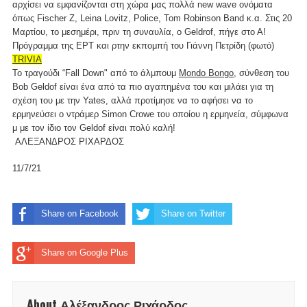
αρχίσει να εμφανίζονται στη χώρα μας πολλά new wave ονόματα
όπως Fischer Z, Leina Lovitz, Police, Tom Robinson Band κ.α. Στις 20
Μαρτίου, το μεσημέρι, πριν τη συναυλία, ο Geldrof, πήγε στο Α!
Πρόγραμμα της ΕΡΤ και ρτην εκπομπή του Γιάννη Πετρίδη (φωτό)
TRIVIA
To τραγούδι “Fall Down" από το άλμπουμ
Mondo Bongo
, σύνθεση του
Bob Geldof είναι ένα από τα πιο αγαπημένα του και μιλάει για τη
σχέση του με την Yates, αλλά προτίμησε να το αφήσει να το
ερμηνεύσει ο ντράμερ Simon Crowe του οποίου η ερμηνεία, σύμφωνα
μ με τον ίδιο τον Geldof είναι πολύ καλή!
ΑΛΕΞΑΝΔΡΟΣ ΡΙΧΑΡΔΟΣ
11/7/21
Share on Facebook
Share on Twitter
Share on Google Plus
About Αλέξανδρος Ριχάρδος