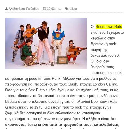
Αλέξανδρος Ριχάρδος
10:03 π.μ.
slider
Οι
Boomtown Rats
είναι ένα ξεχωριστό
κεφάλαιο στην
Βρετανική rock
σκηνή της
δεκαετίας του 70.
Οι ίδιοι δεν
θεωρούν τους
εαυτούς τους punks
και φυσικά τη μουσική τους Punk. Μιλούν για τους Jam μάλλον με
περιφρόνηση και παραδέχονται τους Clash, εποχής
London Calling
.
Όσο για τους Sex Pistols «δεν έχουμε καμία σχέση μαζί τους, κι ας
προσπαθούσαν τα βρετανικά μουσικά έντυπα να μας συνδέσουν».
Βέβαια αυτό το τελευταίο συνέβη γιατί, οι Ιρλανδοί Boomtown Rats
ξεπετάχτηκαν το 1975, μια εποχή που το rock της εποχής έγινε
ξαφνικά δεινοσαυρικό κι όλοι ευλογούσαν τα καινούργια
συγκροτήματα που φύτρωναν σαν μανιτάρια.
Η αλήθεια είναι ότι
ακούγοντας έστω κι ένα από τα τραγούδια τους, καταλαβαίνεις