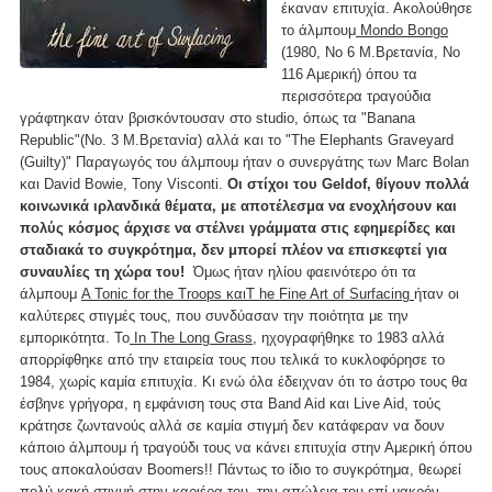
έκαναν επιτυχία. Ακολούθησε
το άλμπουμ
Mondo Bongo
(1980, Νο 6 Μ.Βρετανία, Νο
116 Αμερική) όπου τα
περισσότερα τραγούδια
γράφτηκαν όταν βρισκόντουσαν στο studio, όπως τα "Banana
Republic"(No. 3 Μ.Βρετανία) αλλά και το "The Elephants Graveyard
(Guilty)" Παραγωγός του άλμπουμ ήταν ο συνεργάτης των Marc Bolan
και David Bowie, Tony Visconti.
Οι στίχοι του Geldof, θίγουν πολλά
κοινωνικά ιρλανδικά θέματα, με αποτέλεσμα να ενοχλήσουν και
πολύς κόσμος άρχισε να στέλνει γράμματα στις εφημερίδες και
σταδιακά το συγκρότημα, δεν μπορεί πλέον να επισκεφτεί για
συναυλίες τη χώρα του!
Όμως ήταν ηλίου φαεινότερο ότι τα
άλμπουμ
A Tonic for the Troops καιT he Fine Art of Surfacing
ήταν οι
καλύτερες στιγμές τους, που συνδύασαν την ποιότητα με την
εμπορικότητα. Το
In The Long Grass,
ηχογραφήθηκε το 1983 αλλά
απορρίφθηκε από την εταιρεία τους που τελικά το κυκλοφόρησε το
1984, χωρίς καμία επιτυχία. Κι ενώ όλα έδειχναν ότι το άστρο τους θα
έσβηνε γρήγορα, η εμφάνιση τους στα Band Aid και Live Aid, τούς
κράτησε ζωντανούς αλλά σε καμία στιγμή δεν κατάφεραν να δουν
κάποιο άλμπουμ ή τραγούδι τους να κάνει επιτυχία στην Αμερική όπου
τους αποκαλούσαν Boomers!! Πάντως το ίδιο το συγκρότημα, θεωρεί
πολύ κακή στιγμή στην καριέρα του, την απώλεια του επί μακρόν