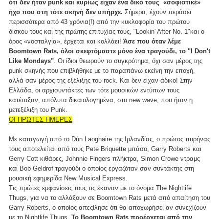
ότι δεν ήταν punk και κυρίως είχαν ένα δικό τους «σοφιστικέ»
ήχο που στη τότε σκηνή δεν υπήρχε.
Σήμερα, έχουν περάσει
περισσότερα από 43 χρόνια(!) από την κυκλοφορία του πρώτου
δίσκου τους και της πρώτης επιτυχίας τους, "Lookin' After No. 1"και ο
όρος «νοσταλγία», έρχεται και κολλάει!
Άσε που όταν λέμε
Boomtown Rats, όλοι σκεφτόμαστε μόνο ένα τραγούδι, το "I Don't
Like Mondays"
. Οι ίδιοι θεωρούν το συγκρότημα, όχι σαν μέρος της
punk σκηνής που επιβλήθηκε με το παραπάνω εκείνη την εποχή,
αλλά σαν μέρος της εξέλιξης του rock. Και δεν είχαν άδικο! Στην
Ελλάδα, οι αρχισυντάκτες των τότε μουσικών εντύπων τους
κατέταξαν, απόλυτα δικαιολογημένα, στο new wave, που ήταν η
μετεξέλιξη του Punk.
ΟΙ ΠΡΩΤΕΣ ΗΜΕΡΕΣ
Με καταγωγή από το Dún Laoghaire της Ιρλανδίας, ο πρώτος πυρήνας
τους αποτελείται από τους Pete Briquette μπάσο, Garry Roberts και
Gerry Cott κιθάρες, Johnnie Fingers πλήκτρα, Simon Crowe ντραμς
και Bob Geldrof τραγούδι ο οποίος εργαζόταν σαν συντάκτης στη
μουσική εφημερίδα New Musical Express.
Τις πρώτες εμφανίσεις τους τις έκαναν με το όνομα The Nightlife
Thugs, για να το αλλάξουν σε Boomtown Rats μετά από απαίτηση του
Garry Roberts, ο οποίος απεςίλησε ότι θα αποχωρήσει αν συνεχίζουν
με το Nightlife Thugs.
Το Boomtown Rats προέρχεται από την