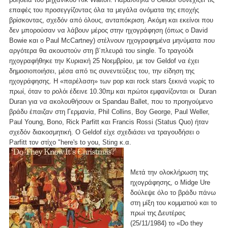
επαφές του προσεγγίζοντας όλα τα μεγάλα ονόματα της εποχής
βρίσκοντας, σχεδόν από όλους, ανταπόκριση. Ακόμη και εκείνοι που
δεν μπορούσαν να λάβουν μέρος στην ηχογράφηση (όπως ο David
Bowie και ο Paul McCartney) στέλνουν ηχογραφημένα μηνύματα που
αργότερα θα ακουστούν στη β΄πλευρά του single. Το τραγούδι
ηχογραφήθηκε την Κυριακή 25 Νοεμβρίου, με τον Geldof να έχει
δημοσιοποιήσει, μέσα από τις συνεντεύξεις του, την είδηση της
ηχογράφησης. Η «παρέλαση» των pop και rock stars ξεκινά νωρίς το
πρωί, όταν το ρολόι έδεινε 10.30πμ και πρώτοι εμφανίζονται οι Duran
Duran για να ακολουθήσουν οι Spandau Ballet, που το προηγούμενο
βράδυ έπαιζαν στη Γερμανία, Phil Collins, Boy George, Paul Weller,
Paul Young, Bono, Rick Parfitt και Francis Rossi (Status Quo) ήταν
σχεδόν διακοσμητική. Ο Geldof είχε σχεδιάσει να τραγουδήσει ο
Parfitt τον στίχο "here's to you, Sting κ.α.
Μετά την ολοκλήρωση της
ηχογράφησης, ο Midge Ure
δούλεψε όλο το βράδυ πάνω
στη μίξη του κομματιού και το
πρωί της Δευτέρας
(25/11/1984) το «Do they