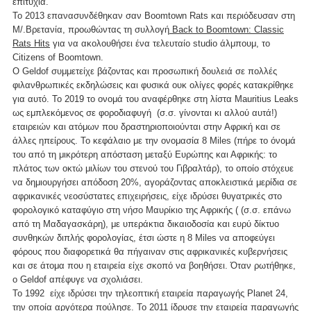
επιτυχία.
Το 2013 επανασυνδέθηκαν σαν Boomtown Rats και περιόδευσαν στη
Μ/.Βρετανία, προωθώντας τη συλλογή
Back to Boomtown: Classic
Rats Hits
για να ακολουθήσει ένα τελευταίο studio άλμπουμ, το
Citizens of Boomtown.
O Geldof συμμετείχε βάζοντας και προσωπική δουλειά σε πολλές
φιλανθρωπικές εκδηλώσεις και φυσικά ουκ ολίγες φορές κατακρίθηκε
για αυτό. Το 2019 το ονομά του αναφέρθηκε στη λίστα Mauritius Leaks
ως εμπλεκόμενος σε φοροδιαφυγή (σ.σ. γίνονται κι αλλού αυτά!)
εταιρειών και ατόμων που δραστηριοποιούνται στην Αφρική και σε
άλλες ηπείρους. Το κεφάλαιο με την ονομασία 8 Miles (πήρε το όνομά
του από τη μικρότερη απόσταση μεταξύ Ευρώπης και Αφρικής: το
πλάτος των οκτώ μιλίων του στενού του Γιβραλτάρ), το οποίο στόχευε
να δημιουργήσει απόδοση 20%, αγοράζοντας αποκλειστικά μερίδια σε
αφρικανικές νεοσύστατες επιχειρήσεις, είχε ιδρύσει θυγατρικές στο
φορολογικό καταφύγιο στη νήσο Μαυρίκιο της Αφρικής ( (σ.σ. επάνω
από τη Μαδαγασκάρη), με υπεράκτια δικαιοδοσία και ευρύ δίκτυο
συνθηκών διπλής φορολογίας, έτσι ώστε η 8 Miles να αποφεύγει
φόρους που διαφορετικά θα πήγαιναν στις αφρικανικές κυβερνήσεις
και σε άτομα που η εταιρεία είχε σκοπό να βοηθήσει. Όταν ρωτήθηκε,
ο Geldof απέφυγε να σχολιάσει.
Το 1992 είχε ιδρύσει την τηλεοπτική εταιρεία παραγωγής Planet 24,
την οποία αργότερα πούλησε. Το 2011 ίδρυσε την εταιρεία παραγωγής