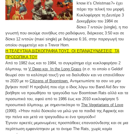
know it’s Christmas?» έχει
πάρει την τελική του μορφή.
Κυκλοφόρησε τη Δευτέρα 3
Δεκεμβρίου του 1984 σε
δίσκο 7 ιντσών (single), η πιο
γνωστή που ακούμε συνήθως στο ραδιόφωνο, διάρκειας 3:50 και σε
δίσκο 12 ιντσών (maxi single) με διάρκεια 6:16, στην παραγωγή του
οποίου συμμετείχε και ο Trevor Horn.
Η ΤΕΛΕΥΤΑΙΑ ΔΙΣΚΟΓΡΑΦΙΑ ΤΟΥΣ. ΟΙ ΕΠΑΝΑΣΥΝΔΕΣΕΙΣ, ΤΑ
ΠΡΟΣΩΠΙΚΑ ΤΟΥ
Από το 1982 έως και το 1984, το συγκρότημα είχε κυκλοφορήσει 2
άλμπουμ, τα
V Deep και Ιn the Long Grass
(σ.σ. το οποίο ο Geldof
θεωρεί σαν το καλύτερό τους!) για να διαλυθούν και να επανέλθουν
το 2020 με το
Citizens of Boomtown.
Αντιμετωπίστε τα σαν να μην
βγήκαν ποτέ! Η προβολή που είχε ο ίδιος λόγω του Band Aid δεν τον
βοήθησε να προωθήσει τα τραγούδια των Boomtown Rats αλλά και τα
προσωπικά του, αφού από το 1986 έως και 2010 κυκλοφόρησε 5
προσωπικά άλμπουμ, με σημαντικότερο το
The Vegetarians of Love
(1990). «Ήταν πολύ δύσκολο να μιλώ για τα παιδιά της Αφρικής και
την πείνα και μετά να τραγουδάω κι ένα τραγούδι»!
Έγιναν αρκετές μεμονωμένες προσπάθειες επανασύνδεσης και σε μια
περίπτωση εμφανίστηκαν με το όνομα The Rats, χωρίς καμία