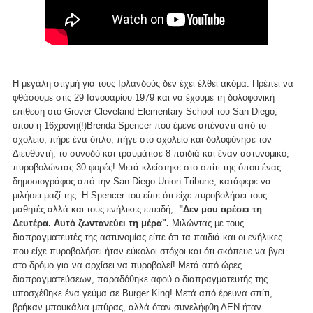
Η μεγάλη στιγμή για τους Ιρλανδούς δεν έχει έλθει ακόμα. Πρέπει να
φθάσουμε στις 29 Ιανουαρίου 1979 και να έχουμε τη δολοφονική
επίθεση στο Grover Cleveland Elementary School του San Diego,
όπου η 16χρονη(!)Brenda Spencer που έμενε απέναντι από το
σχολείο, πήρε ένα όπλο, πήγε στο σχολείο και δολοφόνησε τον
Διευθυντή, το συνοδό και τραυμάτισε 8 παιδιά και έναν αστυνομικό,
πυροβολώντας 30 φορές! Μετά κλείστηκε στο σπίτι της όπου ένας
δημοσιογράφος από την San Diego Union-Tribune, κατάφερε να
μιλήσει μαζί της. Η Spencer του είπε ότι είχε πυροβολήσει τους
μαθητές αλλά και τους ενήλικες επειδή,
"Δεν μου αρέσει τη
Δευτέρα. Αυτό ζωντανεύει τη μέρα".
Μιλώντας με τους
διαπραγματευτές της αστυνομίας είπε ότι τα παιδιά και οι ενήλικες
που είχε πυροβολήσει ήταν εύκολοι στόχοι και ότι σκόπευε να βγει
στο δρόμο για να αρχίσει να πυροβολεί! Μετά από ώρες
διαπραγματεύσεων, παραδόθηκε αφού ο διαπραγματευτής της
υποσχέθηκε ένα γεύμα σε Burger King! Μετά από έρευνα σπίτι,
βρήκαν μπουκάλια μπύρας, αλλά όταν συνελήφθη ΔΕΝ ήταν