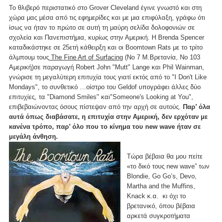
Το θλιβερό περιστατικό στο Grover Cleveland έγινε γνωστό και στη
χώρα μας μέσα από τις εφημερίδες και με μια επιφύλαξη, γράφω ότι
ίσως να ήταν το πρώτο σε αυτή τη μαύρη σελίδα δολοφονιών σε
σχολεία και Πανεπιστήμια, κυρίως στην Αμερική. Η Brenda Spencer
καταδικάστηκε σε 25ετή κάθειρξη και οι Boomtown Rats με το τρίτο
άλμπουμ τους
The Fine Art of Surfacing
(Νο 7 Μ.Βρετανία, Νο 103
Αμερική)σε παραγωγή Robert John "Mutt" Lange και Phil Wainman,
γνώρισε τη μεγαλύτερη επιτυχία τους γιατί εκτός από το "I Don't Like
Mondays", το συνθετικό …οίστρο του Geldof υπογράφει άλλες δύο
επιτυχίες, τα "Diamond Smiles" και"Someone's Looking at You",
επιβεβαιώνοντας όσους πίστεψαν από την αρχή σε αυτούς.
Παρ’ όλα
αυτά όπως διαβάσατε, η επιτυχία στην Αμερική, δεν ερχόταν με
κανένα τρόπο, παρ’ όλο που το κίνημα του new wave ήταν σε
μεγάλη άνθηση.
Τώρα βέβαια θα μου πείτε
«το δικό τους new wave” των
Blondie, Go Go’s, Devo,
Martha and the Muffins,
Knack κ.α. κι όχι το
βρετανικό, όπου βέβαια
αρκετά συγκροτήματα