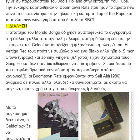
έγινε συ παρουσιάστρια του Jools Holland στην εκπομπή You Tube.
Την ευκαιρία καρπώθηκαν οι Boom town Rats που ήταν το πρώτο new
wave που εμφανίστηκε στην τηλεοπτική εκπομπή Top of the Pops και
το πρώτο new wave γκρουπ που έπαιξε το BBC!
Η ΔΙΑΛΥΣΗ
Η αποτυχία του
Mondo Bongo
οδήγησε αναπόφευκτα το συγκρότημα
στη διάλυση αλλά από την άλλη πλευρά, αυτή η διάλυση έδωσε την
ευκαιρία στον Geldof να αναδείξει τη φιλανθρωπική πλευρά του. Η
Vertigo Rec τους πρότεινε συμβόλαιο για ένα δίσκο αλλά ήδη οι Simon
Crowe (ντραμς) και Johnny Fingers (πλήκτρα) είχαν σχηματίσει τους
Gung Ho και δεν ήταν διατεθειμένοι να επιστρέψουν. Σε μια δεκαετία
που τα φιλανθρωπικά κονστέρτα ήταν περισσότερα από τα
κανονικά(!), οι Boomtown Rats εμφανίζονται στο Self Aid(1986)
ανάμεσα σε πολλά άλλα ιρλανδέζικα συγκροτήματα, με σκοπό να
συγκεντρώσουν χρήματα για τους άνεργους Ιρλανδούς.
Με το
συγκρότημα
διαλυμένο, ο
Geldof αρχίζει
να
συνεργάζεται