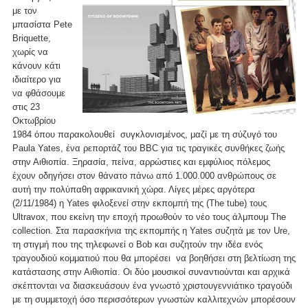
με τον
μπασίστα Pete
Briquette,
χωρίς να
κάνουν κάτι
ιδιαίτερο για
να φθάσουμε
στις 23
Οκτωβρίου
1984 όπου παρακολουθεί συγκλονισμένος, μαζί με τη σύζυγό του
Paula Yates, ένα ρεπορτάζ του BBC για τις τραγικές συνθήκες ζωής
στην Αιθιοπία. Ξηρασία, πείνα, αρρώστιες και εμφύλιος πόλεμος
έχουν οδηγήσει στον θάνατο πάνω από 1.000.000 ανθρώπους σε
αυτή την πολύπαθη αφρικανική χώρα. Λίγες μέρες αργότερα
(2/11/1984) η Yates φιλοξενεί στην εκπομπή της (The tube) τους
Ultravox, που εκείνη την εποχή προωθούν το νέο τους άλμπουμ The
collection. Στα παρασκήνια της εκπομπής η Yates συζητά με τον Ure,
τη στιγμή που της τηλεφωνεί ο Bob και συζητούν την ιδέα ενός
τραγουδιού κομματιού που θα μπορέσει να βοηθήσει στη βελτίωση της
κατάστασης στην Αιθιοπία. Οι δύο μουσικοί συναντιούνται και αρχικά
σκέπτονται να διασκευάσουν ένα γνωστό χριστουγεννιάτικο τραγούδι
με τη συμμετοχή όσο περισσότερων γνωστών καλλιτεχνών μπορέσουν