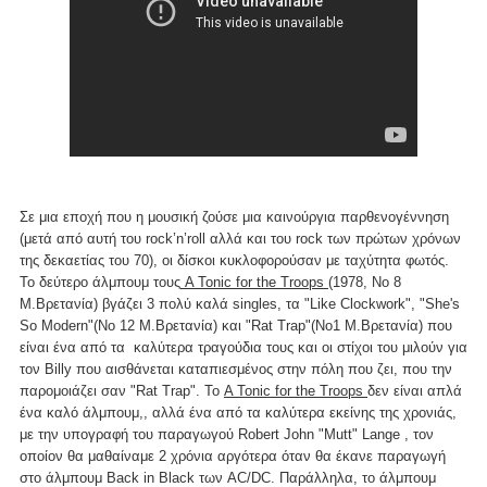
Σε μια εποχή που η μουσική ζούσε μια καινούργια παρθενογέννηση
(μετά από αυτή του rock’n’roll αλλά και του rock των πρώτων χρόνων
της δεκαετίας του 70), οι δίσκοι κυκλοφορούσαν με ταχύτητα φωτός.
Το δεύτερο άλμπουμ τους
A Tonic for the Troops
(1978, Νο 8
Μ.Βρετανία) βγάζει 3 πολύ καλά singles, τα "Like Clockwork", "She's
So Modern"(Νο 12 Μ.Βρετανία) και "Rat Trap"(No1 Μ.Βρετανία) που
είναι ένα από τα καλύτερα τραγούδια τους και οι στίχοι του μιλούν για
τον Billy που αισθάνεται καταπιεσμένος στην πόλη που ζει, που την
παρομοιάζει σαν "Rat Trap". Το
A Tonic for the Troops
δεν είναι απλά
ένα καλό άλμπουμ,, αλλά ένα από τα καλύτερα εκείνης της χρονιάς,
με την υπογραφή του παραγωγού Robert John "Mutt" Lange , τον
οποίον θα μαθαίναμε 2 χρόνια αργότερα όταν θα έκανε παραγωγή
στο άλμπουμ Back in Black των AC/DC. Παράλληλα, το άλμπουμ