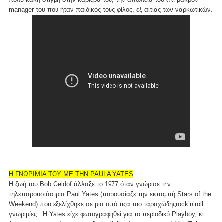
manager του που ήταν παιδικός τους φίλος, εξ αιτίας των ναρκωτικών.
Η ΓΝΩΡΙΜΙΑ ΤΟΥ ΜΕ ΤΗΝ PAULA YATES
Η ζωή του Bob Geldof άλλαξε το 1977 όταν γνώρισε την
τηλεπαρουσιάστρια Paul Yates (παρουσίαζε την εκπομπή Stars of the
Weekend) που εξελίχθηκε σε μια από τιςα πιο ταραχώδηςrock’n’roll
γνωριμίες. Η Yates είχε φωτογραφηθεί για το περιοδικό Playboy, κι