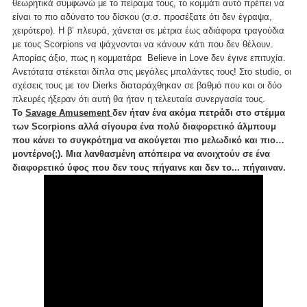
θεωρητικά συμφωνώ με το πείραμα τους, το κομμάτι αυτό πρέπει να
είναι το πιο αδύνατο του δίσκου (σ.σ. προσέξατε ότι δεν έγραψα,
χειρότερο). Η β’ πλευρά, χάνεται σε μέτρια έως αδιάφορα τραγούδια
με τους Scorpions να ψάχνονται να κάνουν κάτι που δεν θέλουν.
Απορίας άξιο, πως η κομματάρα Believe in Love δεν έγινε επιτυχία.
Ανετότατα στέκεται δίπλα στις μεγάλες μπαλάντες τους! Στο studio, οι
σχέσεις τους με τον Dierks διαταράχθηκαν σε βαθμό που και οι δύο
πλευρές ήξεραν ότι αυτή θα ήταν η τελευταία συνεργασία τους.
Το
Savage Amusement
δεν ήταν ένα ακόμα πετράδι στο στέμμα
των Scorpions αλλά σίγουρα ένα πολύ διαφορετικό άλμπουμ
που κάνει το συγκρότημα να ακούγεται πιο μελωδικό και πιο…
μοντέρνο(;). Μια λανθασμένη απόπειρα να ανοιχτούν σε ένα
διαφορετικό ύφος που δεν τους πήγαινε και δεν το... πήγαιναν.