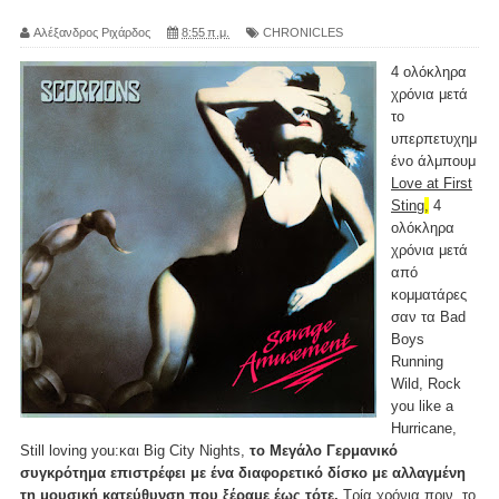
Αλέξανδρος Ριχάρδος
8:55 π.μ.
CHRONICLES
4 ολόκληρα
χρόνια μετά
το
υπερπετυχημ
ένο άλμπουμ
Love at First
Sting
,
4
ολόκληρα
χρόνια μετά
από
κομματάρες
σαν τα Bad
Boys
Running
Wild, Rock
you like a
Hurricane,
Still loving you:και Big City Nights,
το Μεγάλο Γερμανικό
συγκρότημα επιστρέφει με ένα διαφορετικό δίσκο με αλλαγμένη
τη μουσική κατεύθυνση που ξέραμε έως τότε.
Τρία χρόνια πριν, το