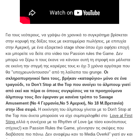
Για τους νεότερους, να γράψω ότι χρονικά το συγκρότημα βρίσκεται
στην κορυφή της δόξας τους με εκατομμύρια πωλήσεις, με επιτυχία
στην Αμερική, με ένα εξαιρετικό stage show όπου έχει αφήσει εποχή
και μπορείτε να δείτε στο video του Passion rules the Game. Δεν
μπορώ να ξέρω τι τους έκανε να κάνουν αυτή τη στροφή και μάλιστα
σε εκείνη την στιγμή της καριέρας τους κι όχι 3 χρόνια αργότερα που
θα "υποχρεωνόντουσαν" από τη λαίλαπα του grunge.
Οι
σκληροπυρηνικοί fans τους, βρήκαν «καταφύγιο» μόνο σε ένα
τραγούδι, το Don't Stop at the Top που ανοίγει το άλμπουμ γιατί
από εκεί και πέρα οι όποιες συγκρίσεις να τα προηγούμενα
άλμπουμ τους δεν έφερναν με κανένα τρόπο το Savage
Amusement (Νο 4 Γερμανία,Νο 5 Αμερική, Νο 18 Μ.Βρετανία)
στην ίδια σειρά.
Η εκκίνηση του άλμπουμ γίνεται με το Don't Stop at
the Top που άνετα μπορούσε να είχε συμπεριληφθεί στο
Love at First
Sting
αλλά η συνέχεια με τα Rhythm of Love (με τόσο κοινότυπους
στίχους!) και Passion Rules the Game, γέννησαν τις σκέψεις που
διαβάσατε πιο πάνω. Δεν αναφέρω καν το Media Overkil” γιατί αν και