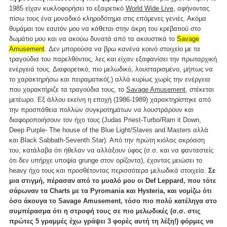
1985 είχαν κυκλοφορήσει το εξαιρετικό
World Wide Live,
αφήνοντας
πίσω τους ένα μοναδικό κληροδότημα στις επόμενες γενιές. Ακόμα
θυμάμαι τον εαυτόν μου να κάθεται στην άκρη του κρεβατιού στο
δωμάτιο μου και να ακούω δυνατά από τα ακουστικά το
Savage
Amusement
. Δεν μπορούσα να βρω κανένα κοινό στοιχείο με τα
τραγούδια του παρελθόντος, λες και είχαν εξαφανίσει την πρωταρχική
ενέργειά τους. Διαφορετικό, πιο μελωδικό, λουσταρισμένο, μήπως να
το χαρακτηρήσω και πειραματικό(;) αλλά κυρίως χωρίς την ενέργεια
που χαρακτήριζε τα τραγούδια τους, το
Savage Amusement
, στέκεται
μετέωρο. Εξ άλλου εκείνη η εποχή (1986-1989) χαρακτηρίστηκε από
την προσπάθεια πολλών συγκροτημάτων να λουστράρουν και
διαφοροποιήσουν τον ήχο τους (Judas Priest-Turbo/Ram it Down,
Deep Purple- The house of the Blue Light/Slaves and Masters αλλά
και Black Sabbath-Seventh Star). Από την πρώτη κιόλας ακρόαση
του, κατάλαβα ότι ήθελαν να αλλάξουν ύφος (σ.σ. και να φανταστείς
ότι δεν υπήρχε υποψία grunge στον ορίζοντα), έχοντας μειώσει το
heavy ήχο τους και προσθέτοντας περισσότερα μελωδικά στοιχεία.
Σε
μια στιγμή, πέρασαν από το μυαλό μου οι Def Leppard, που τότε
σάρωναν τα Charts με τα Pyromania και Hysteria, και νομίζω ότι
όσο άκουγα το Savage Amusement, τόσο πιο πολύ κατέληγα στο
συμπέρασμα ότι η στροφή τους σε πιο μελωδικές (σ.σ. στις
πρώτες 5 γραμμές έχω γράψει 3 φορές αυτή τη λέξη!) φόρμες να