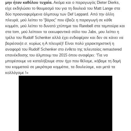
μην ήταν καθόλου τυχαία.
Ακόμα και ο παραγωγός Dieter Dierks,
είχε εκδηλώσει το θαυμασμό του για τη δουλειά του Matt Lange στα
δύο προαναφερόμενα άλμπουμ των Def Leppard. Από την άλλη
πλευρά, μού λείπει το “βάρος” που έβαζε η παραγωγή σε κάθε
κομμάτι, μού λείπει το δυνατό χτύπημα του Rarebell στα ταμπούρα και
στα tom, μού λείπουν τα εκκωφαντικά σόλο του Jabs, μου λείπει η
τρέλα του Rudolf Schenker αλλά έχει ενδιαφέρον και δεν σε κάνει να
βαριέσαι(σ.σ. κυρίως η Α πλευρά)! Είναι πολύ χαρακτηριστική η
αναφορά του Rudolf Schenker στο ένθετο της τελευταίας remastered
επανέκδοσης του άλμπουμ του 2015 όπου αναφέρει: “Για να
μπορέσουμε να καταλήξουμε στον ήχο που θέλαμε, κόβαμε τη δομή
του κομματιού σε μικρότερα κομμάτια, τα δουλεύαμε, και μετά τα
κολλάγαμε !»