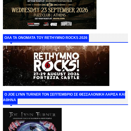
ΟΛΑ ΤΑ ΟΝΟΜΑΤΑ ΤΟΥ RETHYMNO ROCKS 2026
O JOE LYNN TURNER ΤΟΝ ΣΕΠΤΕΜΒΡΙΟ ΣΕ ΘΕΣΣΑΛΟΝΙΚΗ ΛΑΡΙΣΑ ΚΑΙ
ΑΘΗΝΑ