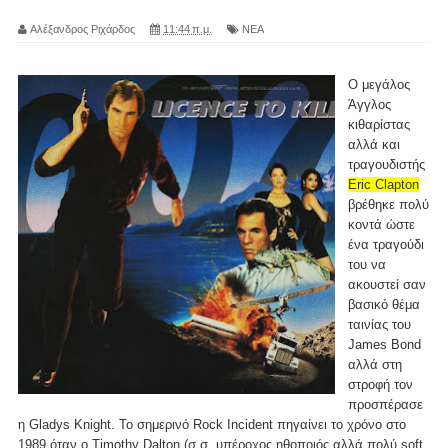
Αλέξανδρος Ριχάρδος
11:44 π.μ.
ΝΕΑ
O μεγάλος
Άγγλος
κιθαρίστας
αλλά και
τραγουδιστής
Eric Clapton
βρέθηκε πολύ
κοντά ώστε
ένα τραγούδι
του να
ακουστεί σαν
βασικό θέμα
ταινίας του
James Bond
αλλά στη
στροφή τον
προσπέρασε
η Gladys Knight. Το σημερινό Rock Incident πηγαίνει το χρόνο στο
1989 όταν ο Timothy Dalton (σ.σ. υπέροχος ηθοποιός αλλά πολύ soft