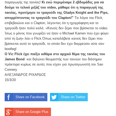
παραγωγής της ταινίας!
Κι ενώ περιμέναμε 2 εβδομάδες για να
δούμε το τελικό μιξάζ του video, μάθαμε ότι η παραγωγή της
ταινίας, προτίμησε το τραγούδι της Gladys Knight and the Pips,
απορρίπτοντας το τραγούδι του Clapton!”
Tα λόγια του Flick,
επιβεβαιώνει και ο Clapton, λέγοντας ότι η ηχογράφηση και το
τραγούδι ήταν πολύ καλά. «Κανείς δεν ξέρει που βρίσκεται το video.
Ίσως ο μόνος που γνωρίζει να ήταν ο Michael Kamen που έχει φύγει
από τη ζωή» λέει ο Flick.Όπως καταλάβατε κανείς δεν ξέρει που
βρίσκεται αυτό το τραγούδι, το οποίο δεν έχει διαρρεύσει ούτε σαν
bootleg!
Ο Vic Flick έχει παίξει κιθάρα στο αρχικό θέμα της ταινίας του
James Bond
και δηλώνει θαυμαστής των ταινιών του διάσημου
πράκτορα κυρίως σε αυτές που είχαν για πρωταγωνιστή τον San
Connery.
ΑΛΕΞΑΝΔΡΟΣ ΡΙΧΑΡΔΟΣ
15/3/20
Share on Facebook
Share on Twitter
Share on Google Plus