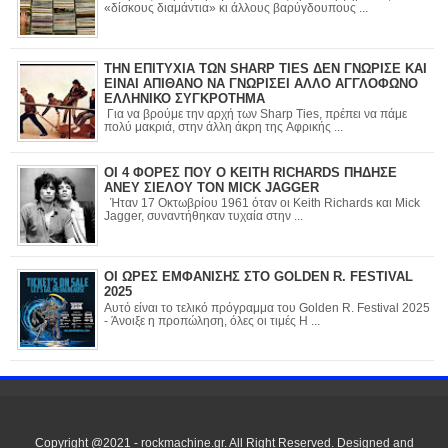
«δίσκους διαμάντια» κι άλλους βαρύγδουπους ...
ΤΗΝ ΕΠΙΤΥΧΙΑ ΤΩΝ SHARP TIES ΔΕΝ ΓΝΩΡΙΣΕ ΚΑΙ
ΕΙΝΑΙ ΑΠΙΘΑΝΟ ΝΑ ΓΝΩΡΙΣΕΙ ΑΛΛΟ ΑΓΓΛΟΦΩΝΟ
ΕΛΛΗΝΙΚΟ ΣΥΓΚΡΟΤΗΜΑ
Για να βρούμε την αρχή των Sharp Ties, πρέπει να πάμε
πολύ μακριά, στην άλλη άκρη της Αφρικής ...
ΟΙ 4 ΦΟΡΕΣ ΠΟΥ Ο KEITH RICHARDS ΠΗΔΗΣΕ
ΑΝΕΥ ΣΙΕΛΟΥ ΤΟΝ MICK JAGGER
Ήταν 17 Οκτωβρίου 1961 όταν οι Keith Richards και Mick
Jagger, συναντήθηκαν τυχαία στην ...
ΟΙ ΩΡΕΣ ΕΜΦΑΝΙΣΗΣ ΣΤΟ GOLDEN R. FESTIVAL
2025
Αυτό είναι το τελικό πρόγραμμα του Golden R. Festival 2025
- Άνοιξε η προπώληση, όλες οι τιμές Η ...
Copyright @2021 - rockmachine.gr. All Right Reserved. Designed and