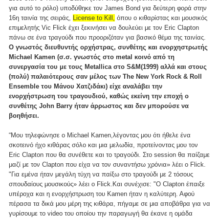
για αυτό το ρόλο) υποδύθηκε τον James Bond για δεύτερη φορά στην
16η ταινία της σειράς,
License to Kill,
όπου ο κιθαρίστας και μουσικός
επιμελητής Vic Flick έχει ξεκινήσει να δουλεύει με τον Eric Clapton
πάνω σε ένα τραγούδι που προοριζόταν για βασικό θέμα της ταινίας.
Ο γνωστός διευθυντής ορχήστρας, συνθέτης και ενορχηστρωτής
Michael Kamen (σ.σ. γνωστός στο metal κοινό από τη
συνεργασία του με τους Metallica στο S&M(1999) αλλά και στους
(πολύ) παλαιότερους σαν μέλος των The New York Rock & Roll
Ensemble του Μάνου Χατζιδάκι) είχε αναλάβει την
ενορχήστρωση του τραγουδιού, καθώς εκείνη την εποχή ο
συνθέτης John Barry ήταν άρρωστος και δεν μπορούσε να
βοηθήσει.
“Μου τηλεφώνησε ο Michael Kamen,λέγοντας μου ότι ήθελε ένα
σκοτεινό ήχο κιθάρας σόλο και μια μελωδία, προτείνοντας μου τον
Eric Clapton που θα συνέθετε και το τραγούδι. Στο session θα παίζαμε
μαζί με τον Clapton που είχα να τον συναντήσω χρόνια» λέει ο Flick.
"Για εμένα ήταν μεγάλη τύχη να παίξω στο τραγούδι με 2 τόσους
σπουδαίους μουσικούς» λέει ο Flick.Και συνέχισε: "Ο Clapton έπαιξε
υπέροχα και η ενορχήστρωση του Kamen ήταν η καλύτερη. Αφού
πέρασα τα δικά μου μέρη της κιθάρα, πήγαμε σε μια αποβάθρα για να
γυρίσουμε το video του οποίου την παραγωγή θα έκανε η ομάδα