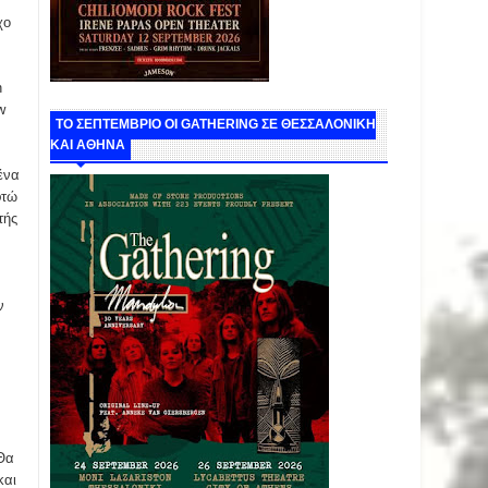
χο
n
w
ΤΟ ΣΕΠΤΕΜΒΡΙΟ ΟΙ GATHERING ΣΕ ΘΕΣΣΑΛΟΝΙΚΗ
ΚΑΙ ΑΘΗΝΑ
ένα
φτώ
τής
ν
 Θα
και