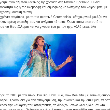
γοητευτικό άλμπουμ εκείνης της χρονιάς στη Μεγάλη Βρετανία. Η ίδια
οινότητα ως η πιο ιδιόμορφη και δημοφιλής καλλιτέχνης του καιρού μας, με
γχρονη μουσική σκηνή.
 χρόνια αργότερα, με το πιο σκοτεινό Ceremonials. «Στιχουργικά μοιάζει να
λονισμένη ύπαρξη, σαν να πνίγεται κάποιος. Όμως κάτω από αυτό το
σα να διαστέλλομαι και να γίνομαι ένα με τον ήχο. Αλλά μετά, όλα
ρεί το 2015 με τον τίτλο How Big, How Blue, How Beautiful με έντονες επιρρ
 gospel. Τραγούδια για την απογοήτευση, την ανάγκη και την επιθυμία, τα οπο
εραν την κάθαρση που αποζητούσε, τη δίδαξαν, όπως λέει η ίδια, ότι «τα
ονταν μέσα της». Πρόκειται για ένα άλμπουμ, που προσδίδει στην εσωτερική