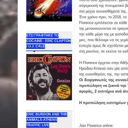
σύγκρουσή της πνευματικό βά
πιο μύχια συναισθήματά της.
Ένα χρόνο πριν, το 2018, το
Florence εμπλέκεται σε κάθε 
της μετουσιώνονται σε τραγού
την κάθε μέρα της με αισιοδ
ΕΤΣΙ ΓΡΑΦΤΗΚΕ ΤΟ
μας, που θέλουμε να τις γεμ
COCAINE - ERIC CLAPTON
ευτυχία όμως δε σχετίζεται μ
/ /J.J. CALE
στη ρουτίνα, σε εκείνα τα κ
Η Florence έρχεται στην Αθήν
Ηρώδου Αττικού σαν μία απόκ
της ευαισθησίας της, την αστ
Οι διοργανωτές της συναυλ
προπώληση να ξεκινά την Τ
αγοράς, 2 εισιτήρια ανά άτ
Η προπώληση εισιτηρίων γί
ERIC BURDON AND THE
ANIMALS-ATHENS
TRAFFIC LIVE
Join Florence online: