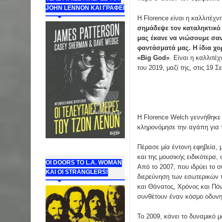
JOHN LENNON ΚΑΙ ΓΡΑΦΕΙ
Η Florence είναι η καλλιτέχν
σημάδεψε τον καταληκτικό 
μας έκανε να νιώσουμε σαν
φαντάσματά μας. Η ίδια χ
«Big God»
. Είναι η καλλιτέ
του 2019, μαζί της, στις 19
Η Florence Welch γεννήθηκε 
κληρονόμησε την αγάπη για τ
Πέρασε μία έντονη εφηβεία, 
και της μουσικής ειδικότερα,
ΟΙ DOORS ΤΟ L.A. WOMAN
Από το 2007, που ιδρύει το σ
KAI OI STRANGLERS!
διερεύνηση των εσωτερικών τ
και Θάνατος, Χρόνος και Πόν
συνθέτουν έναν κόσμο οδυνη
Το 2009, κάνει το δυναμικό 