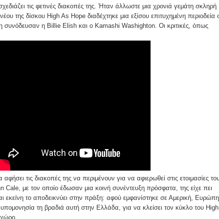
χεδιάζει τις φετινές διακοπές της. Ήταν άλλωστε μια χρονιά γεμάτη σκληρή
νέου της δίσκου Ηigh As Hope διαδέχτηκε μια εξίσου επιτυχημένη περιοδεία 
 συνόδευσαν η Billie Elish και ο Kamashi Washighton. Οι κριτικές, όπως
αφήσει τις διακοπές της να περιμένουν για να αφιερωθεί στις ετοιμασίες το
n Cale, με τον οποίο έδωσαν μια κοινή συνέντευξη πρόσφατα, της είχε πει
 και εκείνη το αποδεικνύει στην πράξη: αφού εμφανίστηκε σε Αμερική, Ευρώπη
νυπομονησία τη βραδιά αυτή στην Ελλάδα, για να κλείσει τον κύκλο του High
 χώρο.