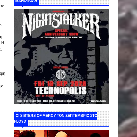
ΤΕΧΝΟΠΟΛΗ
 τα
ι
χή
. Η
ς,
αμη
ην
ΟΙ SISTERS OF MERCY ΤΟΝ ΣΕΠΤΕΜΒΡΙΟ ΣΤΟ
FLOYD