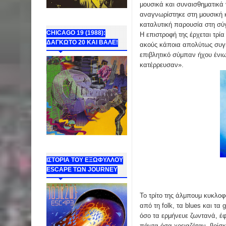
μουσικά και συναισθηματικά 
αναγνωρίστηκε στη μουσική κ
καταλυτική παρουσία στη σύ
CHICAGO 19 (1988):
Η επιστροφή της έρχεται τρία
ΔΑΓΚΩΤΟ 20 ΚΑΙ ΒΑΛΕ!
ακούς κάποια απολύτως συγκ
επιβλητικό σύμπαν ήχου ένιω
κατέρρευσαν».
ΙΣΤΟΡΙΑ ΤΟΥ ΕΞΩΦΥΛΛΟΥ
ESCAPE ΤΩΝ JOURNEY
Το τρίτο της άλμπουμ κυκλοφο
από τη folk, τα blues και τα
όσο τα ερμήνευε ζωντανά, έφ
πάντα όσα χρειαζόταν, βρίσκ