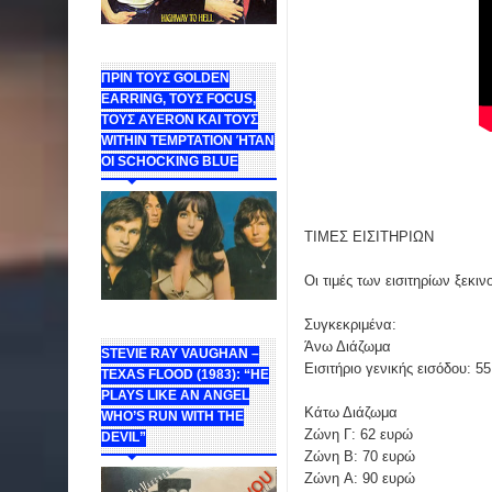
ΠΡΙΝ ΤΟΥΣ GOLDEN
EARRING, ΤΟΥΣ FOCUS,
ΤΟΥΣ ΑΥΕROΝ ΚΑΙ ΤΟΥΣ
WITHIN TEMPTATION ΉΤΑΝ
ΟΙ SCHOCKING BLUE
ΤΙΜΕΣ ΕΙΣΙΤΗΡΙΩΝ
Οι τιμές των εισιτηρίων ξεκ
Συγκεκριμένα:
Άνω Διάζωμα
STEVIE RAY VAUGHAN –
Εισιτήριο γενικής εισόδου: 5
TEXAS FLOOD (1983): “HE
PLAYS LIKE AN ANGEL
Κάτω Διάζωμα
WHO’S RUN WITH THE
Ζώνη Γ: 62 ευρώ
DEVIL”
Ζώνη B: 70 ευρώ
Ζώνη A: 90 ευρώ