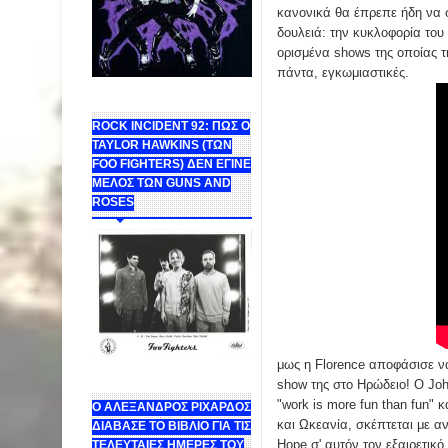
κανονικά θα έπρεπε ήδη να σ
δουλειά: την κυκλοφορία του 
ορισμένα shows της οποίας τη
πάντα, εγκωμιαστικές.
ROCK INCIDENT 92: ΠΩΣ Ο
TAYLOR HAWKINS (ΤΩΝ
FOO FIGHTERS) ΔΕΝ ΕΓΙΝΕ
ΜΕΛΟΣ ΤΩΝ GUNS AND
ROSES
μως η Florence αποφάσισε να 
show της στο Ηρώδειο! Ο Joh
"work is more fun than fun"
Ο ΑΛΕΞΑΝΔΡΟΣ ΡΙΧΑΡΔΟΣ
και Ωκεανία, σκέπτεται με α
ΔΙΑΒΑΣΕ ΤΟ ΒΙΒΛΙΟ ΓΙΑ ΤΙΣ
Hope σ' αυτόν τον εξαιρετικό
ΤΕΛΕΥΤΑΙΕΣ ΗΜΕΡΕΣ ΤΟΥ