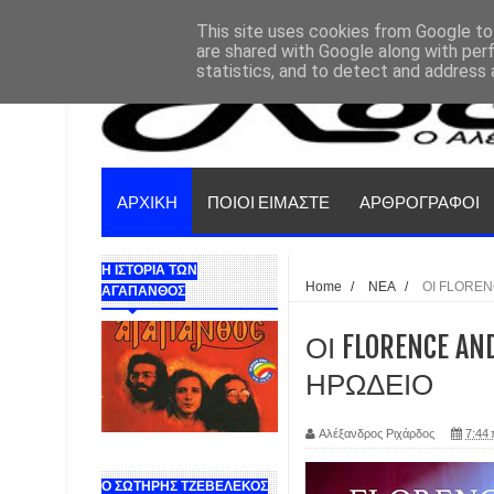
This site uses cookies from Google to 
are shared with Google along with per
statistics, and to detect and address 
ΑΡΧΙΚΗ
ΠΟΙΟΙ ΕΙΜΑΣΤΕ
ΑΡΘΡΟΓΡΑΦΟΙ
Η ΙΣΤΟΡΙΑ ΤΩΝ
Home
/
ΝΕΑ
/
ΟΙ FLOREN
ΑΓΑΠΑΝΘΟΣ
ΟΙ FLORENCE A
ΗΡΩΔΕΙΟ
Αλέξανδρος Ριχάρδος
7:44 
Ο ΣΩΤΗΡΗΣ ΤΖΕΒΕΛΕΚΟΣ