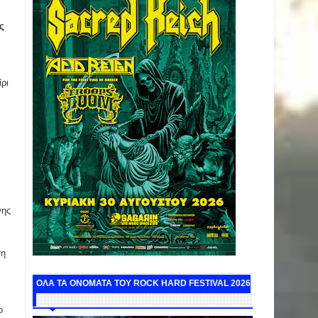
ς
ρι
νης
πη
ΟΛΑ ΤΑ ΟΝΟΜΑΤΑ ΤΟΥ ROCK HARD FESTIVAL 2026
ο