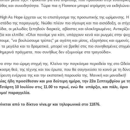
θος και συνειδητότητα. Τώρα πια η Florence μπορεί ατρόμητη να εκδηλώνει
 High As Hope έρχεται ως το επιστέγασμα της προσωπικής της ωρίμανσης. Η
στάδιο της παραγωγής. Νιώθει πλέον πιο σίγουρη και πιο αισιόδοξη, οι στίχο
δια, οι μελωδίες ξεπηδούν διαρκείς, αβίαστες και ολοκληρωμένες. Αντικρίζει
οξία και ελπίδα: «Όλοι πεινάμε για κάτι, υπάρχουν κενά και ρωγμές στην ψυ
ίσουμε, "να βουλώσουμε τρύπες" με αγάπη και μίσος, εξαρτήσεις και εμμονές
ε τα μεγάλα και το δραματικά, μπορεί να βρεθεί στις πιο συνηθισμένες στιγμέ
αθημερινά πράγματα, που συνήθως δεν εξυμνούμε στα τραγούδια».
α στην πιο ώριμη στιγμή της. Κλείνει την παγκόσμια περιοδεία της στο Ωδείο
οσμη θεά, της τέχνης και του έρωτα, που θα σαγηνεύσει το κοινό με τη δύν
είρευτη ενέργεια της και την εκστατική παρουσία της. Μανική και μοναδική!
ίας ήδη προσέθεσαν και μια δεύτερη ημέρα, την 22α Σεπτεμβρίου με τ
ετάρτη 10 Ιουλίου στις 11.00 το πρωί, ενώ θα υπάρξει, και πάλι, όριο
ομο/ παραγγελία.
νεται από το δίκτυο viva.gr και τηλεφωνικά στο 11876.