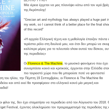
ΔΕΛΤΙΟ ΤΥΠΟΥ
Μία ιέρεια έρχεται να μας πλανέψει κάτω από τον ιερό βρά
της Ακρόπολης!
"Grecian art and mythology has always played a huge part i
my work, so I cannot think of a better place for the final sho
of this record"
«Η αρχαία Ελληνική τέχνη και η μυθολογία έπαιζαν πάντα 
τεράστιο ρόλο στη δουλειά μου, και έτσι δεν μπορώ να σκε
καλύτερο μέρος για το τελευταίο show αυτού του δίσκου, αυ
της περιοδείας»
Οι
Florence & Τhe Machine
, το μουσικό φαινόμενο που έχει
συναρπάσει κοινό και κριτικούς, έρχονται στην Ελλάδα στο
πιο ταιριαστό χώρο που θα μπορούσε ποτέ να φανταστεί
ύση του ηλίου, την Πέμπτη 19 Σεπτεμβρίου, οι Florence & Τhe Machine θα
είου και από εκεί θα προσφέρουν στο ελληνικό κοινό μία μαγική και
ραδιά!
ι φίλοι της, δεν έχει σταματήσει να περιοδεύει από τον Αύγουστο του 2018.
Sziget Festival, έχοντας ολοκληρώσει τον προγραμματισμό της περιοδείας της 