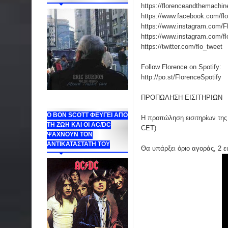
https://florenceandthemachin
https://www.facebook.com/fl
https://www.instagram.com/F
https://www.instagram.com/f
https://twitter.com/flo_tweet
Follow Florence on Spotify:
http://po.st/FlorenceSpotify
ΠΡΟΠΩΛΗΣΗ ΕΙΣΙΤΗΡΙΩΝ
Ο BON SCOTT ΦΕΥΓΕΙ ΑΠΟ
Η προπώληση εισιτηρίων της 
ΤΗ ΖΩΗ ΚΑΙ ΟΙ AC/DC
CET)
ΨΑΧΝΟΥΝ ΤΟΝ
ΑΝΤΙΚΑΤΑΣΤΑΤΗ ΤΟΥ
Θα υπάρξει όριο αγοράς, 2 ε