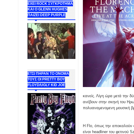
ΕΧΕΙ ROCK ΣΥΓΚΡΟΤΗΜΑ
ΚΑΙ Ο GLENN HUGHES
ΠΑΙΖΕΙ DEEP PURPLE
ΕΤΣΙ ΠΗΡΑΝ ΤΟ ΟΝΟΜΑ
ΤΟΥΣ ΟΙ PRETTY BOY
FLOYD/UGLY KID JOE
κανείς. Λίγη ώρα μετά την δ
ανέβουν στην σκηνή του Ηρωδ
πολυαναμενομενη μουσική β
Η Flo, όπως την αποκαλούν ο
είναι headliner του φετινού 