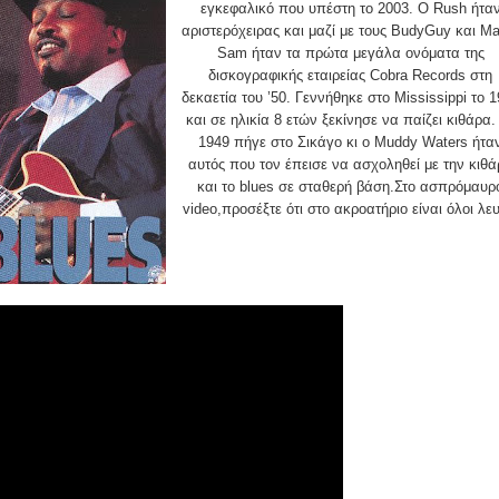
εγκεφαλικό που υπέστη το 2003. Ο Rush ήτα
αριστερόχειρας και μαζί με τους BudyGuy και Ma
Sam ήταν τα πρώτα μεγάλα ονόματα της
δισκογραφικής εταιρείας Cobra Records στη
δεκαετία του ’50. Γεννήθηκε στο Mississippi το 
και σε ηλικία 8 ετών ξεκίνησε να παίζει κιθάρα.
1949 πήγε στο Σικάγο κι ο Muddy Waters ήτα
αυτός που τον έπεισε να ασχοληθεί με την κιθ
και το blues σε σταθερή βάση.Στο ασπρόμαυρ
video,προσέξτε ότι στο ακροατήριο είναι όλοι λευ