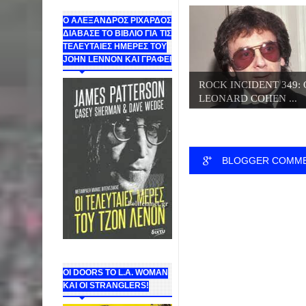
Ο ΑΛΕΞΑΝΔΡΟΣ ΡΙΧΑΡΔΟΣ
ΔΙΑΒΑΣΕ ΤΟ ΒΙΒΛΙΟ ΓΙΑ ΤΙΣ
ΤΕΛΕΥΤΑΙΕΣ ΗΜΕΡΕΣ ΤΟΥ
JOHN LENNON ΚΑΙ ΓΡΑΦΕΙ
ROCK INCIDENT 349: 
LEONARD COHEN ...
BLOGGER COMM
ΟΙ DOORS ΤΟ L.A. WOMAN
KAI OI STRANGLERS!