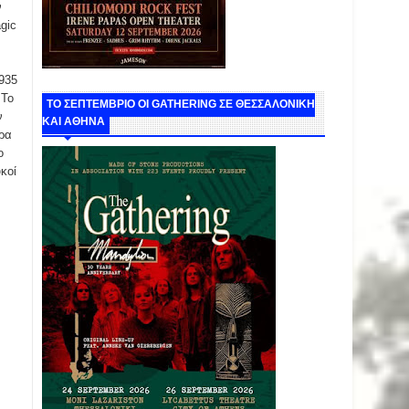
ν
gic
1935
 Το
ΤΟ ΣΕΠΤΕΜΒΡΙΟ ΟΙ GATHERING ΣΕ ΘΕΣΣΑΛΟΝΙΚΗ
ν
ΚΑΙ ΑΘΗΝΑ
άρα
ο
κοί