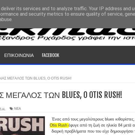
deliver its services and to analyze traffic. Your IP address and 
formance and security metrics to ensure quality of service, gen
abuse.
ΕΠΙΚΟΙΝΩΝΙΑ
FACEBOOK
ΑΣ ΜΕΓΑΛΟΣ ΤΩΝ BLUES, O OTIS RUSH!
ΜΕΓΑΛΟΣ ΤΩΝ BLUES, O OTIS RUSH!
π.μ.
ΝΕΑ
Ένας από τους μεγαλύτερους blues κιθαρίστες,
Otis Rush
έφυγε από τη ζωή σε ηλικία 84 μετά 
διαρκή προβλήματα που του είχε δημιουργήσει 