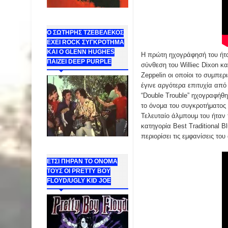
Ο ΣΩΤΗΡΗΣ ΤΖΕΒΕΛΕΚΟΣ
ΕΧΕΙ ROCK ΣΥΓΚΡΟΤΗΜΑ
ΚΑΙ Ο GLENN HUGHES
Η πρώτη ηχογράφησή του ήταν 
ΠΑΙΖΕΙ DEEP PURPLE
σύνθεση του Williec Dixon κ
Zeppelin οι οποίοι το συμπε
έγινε αργότερα επιτυχία από 
“Double Trouble” ηχογραφήθη
το όνομα του συγκροτήματος 
Τελευταίο άλμπουμ του ήταν 
κατηγορία Best Traditional 
περιορίσει τις εμφανίσεις τ
ΕΤΣΙ ΠΗΡΑΝ ΤΟ ΟΝΟΜΑ
ΤΟΥΣ ΟΙ PRETTY BOY
FLOYD/UGLY KID JOE