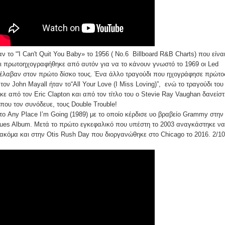
το “'I Can't Quit You Baby» το 1956 ( No.6 Billboard R&B Charts) που είνα
αι πρωτοηχογραφήθηκε από αυτόν για να το κάνουν γνωστό το 1969 οι Led
ριέλαβαν στον πρώτο δίσκο τους. Ένα άλλο τραγούδι που ηχογράφησε πρώτος
τον John Mayall ήταν το“All Your Love (I Miss Loving)”, ενώ το τραγούδι του
κε από τον Eric Clapton και από τον τίτλο του ο Stevie Ray Vaughan δανείσ
που τον συνόδευε, τους Double Trouble!
το Any Place I’m Going (1989) με το οποίο κέρδισε υο βραβείο Grammy στην
Blues Album. Μετά το πρώτο εγκεφαλικό που υπέστη το 2003 αναγκάστηκε να
ου ακόμα και στην Otis Rush Day που διοργανώθηκε στο Chicago το 2016. 2/10