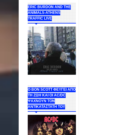
ERIC BURDON AND THE
ANIMALS-ATHENS
TRAFFIC LIVE
Ο BON SCOTT ΦΕΥΓΕΙ ΑΠΟ
ΤΗ ΖΩΗ ΚΑΙ ΟΙ AC/DC
ΨΑΧΝΟΥΝ ΤΟΝ
ΑΝΤΙΚΑΤΑΣΤΑΤΗ ΤΟΥ