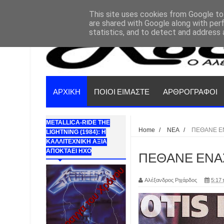
This site uses cookies from Google to 
are shared with Google along with per
statistics, and to detect and address 
ΑΡΧΙΚΗ
ΠΟΙΟΙ ΕΙΜΑΣΤΕ
ΑΡΘΡΟΓΡΑΦΟΙ
METALLICA-RIDE THE
Home
/
ΝΕΑ
/
ΠΕΘΑΝΕ ΕΝ
LIGHTNING (1984): Η
ΚΑΛΛΙΤΕΧΝΙΚΗ ΑΞΙΑ
ΑΠΟΚΤΑΕΙ ΗΧΟ
ΠΕΘΑΝΕ ΕΝΑΣ 
Αλέξανδρος Ριχάρδος
5:17 