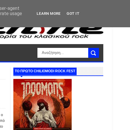
user-agent
erate usage
LEARN MORE
GOT IT
ΤΟ ΠΡΩΤΟ CHILIOMODI ROCK FEST
 ο
από
το