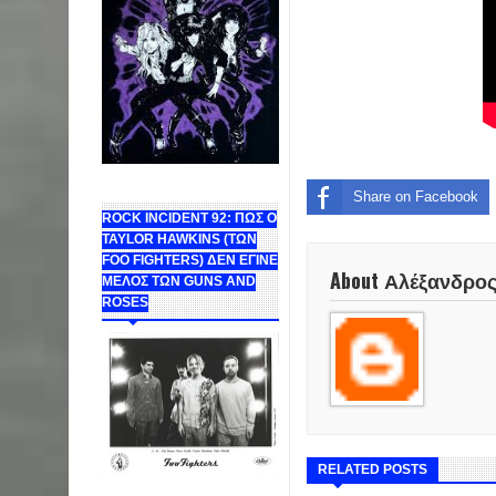
Share on Facebook
ROCK INCIDENT 92: ΠΩΣ Ο
TAYLOR HAWKINS (ΤΩΝ
FOO FIGHTERS) ΔΕΝ ΕΓΙΝΕ
About Αλέξανδρο
ΜΕΛΟΣ ΤΩΝ GUNS AND
ROSES
RELATED POSTS