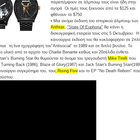
παραπέμψουν σε άλμπουμ τους είναι ήδη στην
αγορά. Οι τιμές τους ξεκινούν από τα $125 και
φθάνουν τα $750.
• Μια ακόμα έκδοση του ιστορικού άλμπουμ των
Anthrax
,
"State Of Euphoria"
θα κάνει η
δισκογραφική εταιρεία τους στις 5 Οκτωβρίου. Η
καινούργια έκδοση του θα κυκλοφορήσει σε 2πλ
nus τη live ηχογράφηση του"Antisocial" το 1989 και σε διπλό βινύλιο. Το
ο υλικό από το αρχείο του Charlie Benante καθώς και 20σέλιδο ένθετο.
Starr’s Burning Star θα θυμούνται το όνομα του τραγουδιστή
Mike Tirelli
που
rning Back (1986), Blaze of Glory(1987) και Jack Starr's Burning Starr(198
καινούργιο συγκρότημα του, τους
Rising Five
και το EP "No Death Reborn" πο
ούστου.