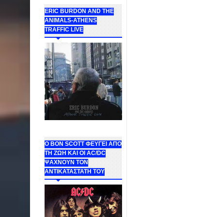
ERIC BURDON AND THE
ANIMALS-ATHENS
TRAFFIC LIVE
Ο BON SCOTT ΦΕΥΓΕΙ ΑΠΟ
ΤΗ ΖΩΗ ΚΑΙ ΟΙ AC/DC
ΨΑΧΝΟΥΝ ΤΟΝ
ΑΝΤΙΚΑΤΑΣΤΑΤΗ ΤΟΥ