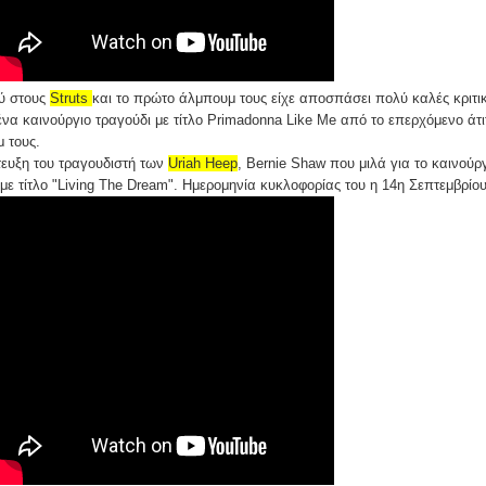
λύ στους
Struts
και το πρώτο άλμπουμ τους είχε αποσπάσει πολύ καλές κριτικ
α καινούργιο τραγούδι με τίτλο Primadonna Like Me από το επερχόμενο άτι
 τους.
ντευξη του τραγουδιστή των
Uriah Heep
, Bernie Shaw που μιλά για το καινούρ
ε τίτλο "Living The Dream". Ημερομηνία κυκλοφορίας του η 14η Σεπτεμβρίου