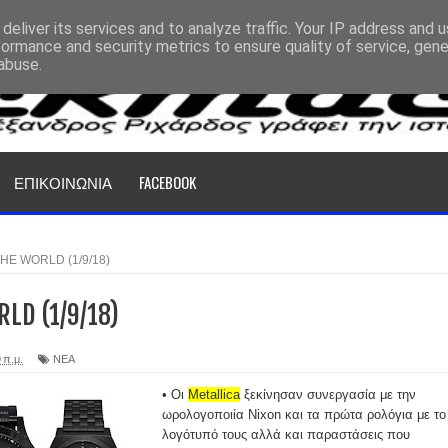
deliver its services and to analyze traffic. Your IP address and 
formance and security metrics to ensure quality of service, gen
abuse.
ΕΠΙΚΟΙΝΩΝΙΑ
FACEBOOK
HE WORLD (1/9/18)
LD (1/9/18)
 π.μ.
ΝΕΑ
• Οι
Metallica
ξεκίνησαν συνεργασία με την
ωρολογοποιία Nixon και τα πρώτα ρολόγια με το
λογότυπό τους αλλά και παραστάσεις που