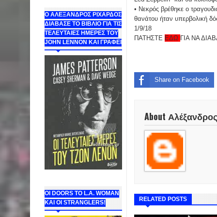
• Νεκρός βρέθηκε ο τραγουδ
Ο ΑΛΕΞΑΝΔΡΟΣ ΡΙΧΑΡΔΟΣ
θανάτου ήταν υπερβολική δό
ΔΙΑΒΑΣΕ ΤΟ ΒΙΒΛΙΟ ΓΙΑ ΤΙΣ
1/9/18
ΤΕΛΕΥΤΑΙΕΣ ΗΜΕΡΕΣ ΤΟΥ
ΠΑΤΗΣΤΕ
ΕΔΩ
ΓΙΑ ΝΑ ΔΙ
JOHN LENNON ΚΑΙ ΓΡΑΦΕΙ
Share on Facebook
About Αλέξανδρο
ΟΙ DOORS ΤΟ L.A. WOMAN
RELATED POSTS
KAI OI STRANGLERS!