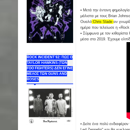
• Μετά την έντονη φημολογία
μάλιστα με τους Brian Johns
Oυαλό
Chris Slade
αν γνωρίζ
ημέρα που τελείωσε η «Rock 
• Σύμφωνα με τον κιθαρίστα 
μέσα στο 2019. Έχουμε ελπίδ
ROCK INCIDENT 92: ΠΩΣ Ο
TAYLOR HAWKINS (ΤΩΝ
FOO FIGHTERS) ΔΕΝ ΕΓΙΝΕ
ΜΕΛΟΣ ΤΩΝ GUNS AND
ROSES
• Δείτε ένα πολύ ενδιαφέρον 
Led Zeppelin" και θα κυκλοφο