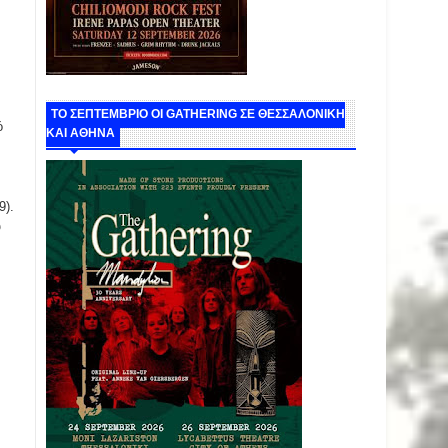
ΤΟ ΣΕΠΤΕΜΒΡΙΟ ΟΙ GATHERING ΣΕ ΘΕΣΣΑΛΟΝΙΚΗ
ό
ΚΑΙ ΑΘΗΝΑ
9).
υ