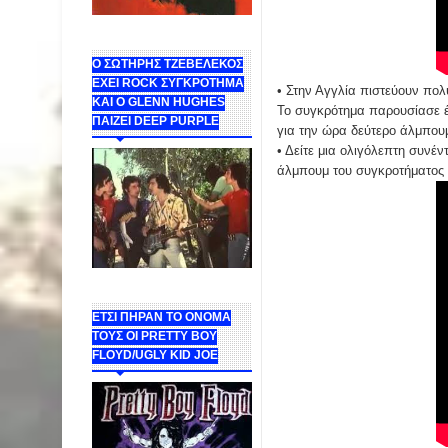
Ο ΣΩΤΗΡΗΣ ΤΖΕΒΕΛΕΚΟΣ
ΕΧΕΙ ROCK ΣΥΓΚΡΟΤΗΜΑ
• Στην Αγγλία πιστεύουν πο
ΚΑΙ Ο GLENN HUGHES
Το συγκρότημα παρουσίασε έν
ΠΑΙΖΕΙ DEEP PURPLE
για την ώρα δεύτερο άλμπουμ
• Δείτε μια ολιγόλεπτη συνέ
άλμπουμ του συγκροτήματος μ
ΕΤΣΙ ΠΗΡΑΝ ΤΟ ΟΝΟΜΑ
ΤΟΥΣ ΟΙ PRETTY BOY
FLOYD/UGLY KID JOE