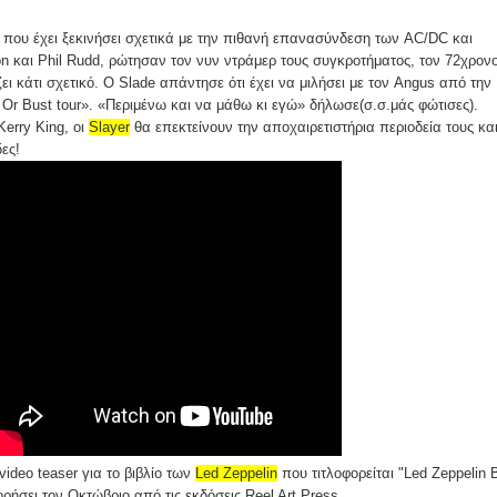
 που έχει ξεκινήσει σχετικά με την πιθανή επανασύνδεση των AC/DC και
on και Phil Rudd, ρώτησαν τον νυν ντράμερ τους συγκροτήματος, τον 72χρον
ει κάτι σχετικό. Ο Slade απάντησε ότι έχει να μιλήσει με τον Angus από την
Or Bust tour». «Περιμένω και να μάθω κι εγώ» δήλωσε(σ.σ.μάς φώτισες).
Kerry King, οι
Slayer
θα επεκτείνουν την αποχαιρετιστήρια περιοδεία τους κα
ες!
video teaser για το βιβλίο των
Led Zeppelin
που τιτλοφορείται "Led Zeppelin 
ρήσει τον Οκτώβριο από τις εκδόσεις Reel Art Press.