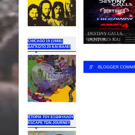
DESTINY CALLS,
DENTURES ΚΑΙ
CHICAGO 19 (1988):
HIDEWAY...
ΔΑΓΚΩΤΟ 20 ΚΑΙ ΒΑΛΕ!
BLOGGER COMM
ΙΣΤΟΡΙΑ ΤΟΥ ΕΞΩΦΥΛΛΟΥ
ESCAPE ΤΩΝ JOURNEY