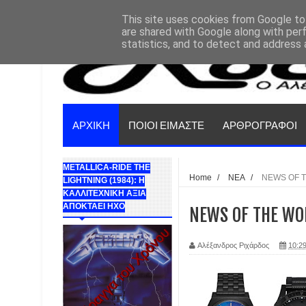
This site uses cookies from Google to 
are shared with Google along with per
statistics, and to detect and address 
ΑΡΧΙΚΗ
ΠΟΙΟΙ ΕΙΜΑΣΤΕ
ΑΡΘΡΟΓΡΑΦΟΙ
METALLICA-RIDE THE
Home
/
ΝΕΑ
/
NEWS OF T
LIGHTNING (1984): Η
ΚΑΛΛΙΤΕΧΝΙΚΗ ΑΞΙΑ
ΑΠΟΚΤΑΕΙ ΗΧΟ
NEWS OF THE WOR
Αλέξανδρος Ριχάρδος
10:29