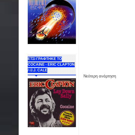
ΕΤΣΙ ΓΡΑΦΤΗΚΕ ΤΟ
COCAINE - ERIC CLAPTON
/ /J.J. CALE
Νεότερη ανάρτηση