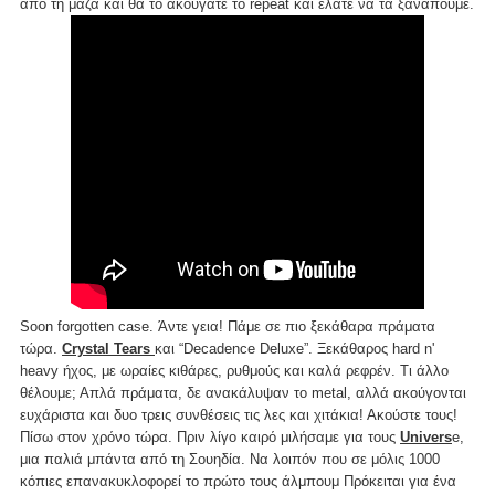
από τη μάζα και θα το ακούγατε το repeat και ελάτε να τα ξαναπούμε.
Soon forgotten case. Άντε γεια! Πάμε σε πιο ξεκάθαρα πράματα
τώρα.
Crystal Tears
και “Decadence Deluxe”. Ξεκάθαρος hard n'
heavy ήχος, με ωραίες κιθάρες, ρυθμούς και καλά ρεφρέν. Τι άλλο
θέλουμε; Απλά πράματα, δε ανακάλυψαν το metal, αλλά ακούγονται
ευχάριστα και δυο τρεις συνθέσεις τις λες και χιτάκια! Ακούστε τους!
Πίσω στον χρόνο τώρα. Πριν λίγο καιρό μιλήσαμε για τους
Univers
e,
μια παλιά μπάντα από τη Σουηδία. Να λοιπόν που σε μόλις 1000
κόπιες επανακυκλοφορεί το πρώτο τους άλμπουμ Πρόκειται για ένα