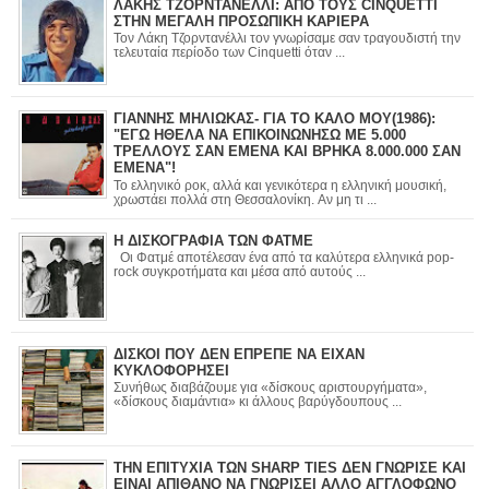
ΛΑΚΗΣ ΤΖΟΡΝΤΑΝΕΛΛΙ: ΑΠΟ ΤΟΥΣ CINQUETTI
ΣΤΗΝ ΜΕΓΑΛΗ ΠΡΟΣΩΠΙΚΗ ΚΑΡΙΕΡΑ
Τον Λάκη Τζορντανέλλι τον γνωρίσαμε σαν τραγουδιστή την
τελευταία περίοδο των Cinquetti όταν ...
ΓΙΑΝΝΗΣ ΜΗΛΙΩΚΑΣ- ΓΙΑ ΤΟ ΚΑΛΟ ΜΟΥ(1986):
"ΕΓΩ ΗΘΕΛΑ ΝΑ ΕΠΙΚΟΙΝΩΝΗΣΩ ΜΕ 5.000
ΤΡΕΛΛΟΥΣ ΣΑΝ ΕΜΕΝΑ ΚΑΙ ΒΡΗΚΑ 8.000.000 ΣΑΝ
ΕΜΕΝΑ"!
Το ελληνικό ροκ, αλλά και γενικότερα η ελληνική μουσική,
χρωστάει πολλά στη Θεσσαλονίκη. Αν μη τι ...
Η ΔΙΣΚΟΓΡΑΦΙΑ ΤΩΝ ΦΑΤΜΕ
Οι Φατμέ αποτέλεσαν ένα από τα καλύτερα ελληνικά pop-
rock συγκροτήματα και μέσα από αυτούς ...
ΔΙΣΚΟΙ ΠΟΥ ΔΕΝ ΕΠΡΕΠΕ ΝΑ ΕΙΧΑΝ
ΚΥΚΛΟΦΟΡΗΣΕΙ
Συνήθως διαβάζουμε για «δίσκους αριστουργήματα»,
«δίσκους διαμάντια» κι άλλους βαρύγδουπους ...
ΤΗΝ ΕΠΙΤΥΧΙΑ ΤΩΝ SHARP TIES ΔΕΝ ΓΝΩΡΙΣΕ ΚΑΙ
ΕΙΝΑΙ ΑΠΙΘΑΝΟ ΝΑ ΓΝΩΡΙΣΕΙ ΑΛΛΟ ΑΓΓΛΟΦΩΝΟ