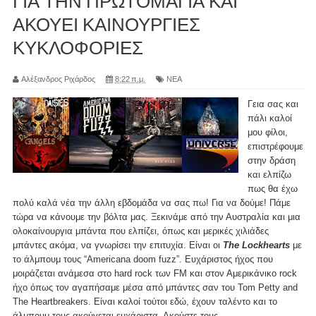
ΓΙΑ ΤΗΝ ΠΡΩΤΟΜΑΓΙΑ ΚΑΙ
ΑΚΟΥΕΙ ΚΑΙΝΟΥΡΓΙΕΣ
ΚΥΚΛΟΦΟΡΙΕΣ
Αλέξανδρος Ριχάρδος
8:22 π.μ.
ΝΕΑ
Γεια σας και
πάλι καλοί
μου φίλοι,
επιστρέφουμε
στην δράση
και ελπίζω
πως θα έχω
πολύ καλά νέα την άλλη εβδομάδα να σας πω! Για να δούμε! Πάμε
τώρα να κάνουμε την βόλτα μας. Ξεκινάμε από την Αυστραλία και μια
ολοκαίνουργια μπάντα που ελπίζει, όπως και μερικές χιλιάδες
μπάντες ακόμα, να γνωρίσει την επιτυχία. Είναι οι
The Lockhearts
με
το άλμπουμ τους “Americana doom fuzz”. Ευχάριστος ήχος που
μοιράζεται ανάμεσα στο hard rock των FM και στον Αμερικάνικο rock
ήχο όπως τον αγαπήσαμε μέσα από μπάντες σαν του Tom Petty and
The Heartbreakers. Είναι καλοί τούτοι εδώ, έχουν ταλέντο και το
άλμπουμ τους ακούγεται ευχάριστα. Ακούστε τους.