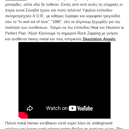
μπούρδες, αλλά εδώ δε λαθεύει. Εκτός από από αυτές τις επιρροές οι
άτιμοι αυτοί Σουηδοί έχουν και πολύ ταλέντο! Υψηλού επίπεδου
σκληροτράχηλο A.O.R., με κιθάρες ξυράφια και κορυφαία τραγούδια
σαν το “Ιn and out of love”, “1985”, όλο το άλμπουμ ξεχωρίζει για την
ποιότητα των συνθέσεων. Τολμώ να πω επίπεδου Heat και Houston οι
Perfect Plan. Άξιοι! Κλείνουμε το σημερινό Rock Zapping με γνήσιο
και ανόθευτο heavy metal και τους ιστορικούς
Desolation Angels
.
Παλιοί metal heroes κινήθηκαν κατά κύριο λόγο σε underground
κύκλους και έγιναν κατά κάποιο τρόπο θρύλοι σε αυτό τον χώρο. Ίδια