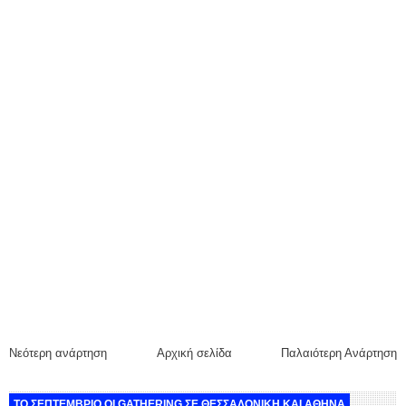
Νεότερη ανάρτηση
Αρχική σελίδα
Παλαιότερη Ανάρτηση
ΤΟ ΣΕΠΤΕΜΒΡΙΟ ΟΙ GATHERING ΣΕ ΘΕΣΣΑΛΟΝΙΚΗ ΚΑΙ ΑΘΗΝΑ