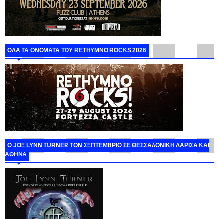
ΟΛΑ ΤΑ ΟΝΟΜΑΤΑ ΤΟΥ RETHYMNO ROCKS 2026
O JOE LYNN TURNER ΤΟΝ ΣΕΠΤΕΜΒΡΙΟ ΣΕ ΘΕΣΣΑΛΟΝΙΚΗ ΛΑΡΙΣΑ ΚΑΙ
ΑΘΗΝΑ