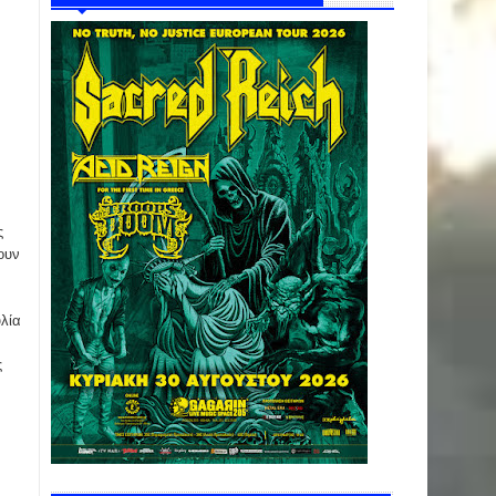
ς
ουν
υλία
ς