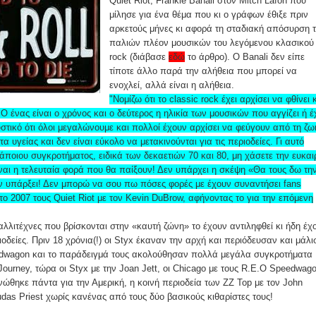
Quiet Riot, Frankie Banali στον Mitch Lafon που
μίλησε για ένα θέμα που κι ο γράφων έθιξε πριν
αρκετούς μήνες κι αφορά τη σταδιακή απόσυρση 
παλιών πλέον μουσικών του λεγόμενου κλασικού
rock (διάβασε
εδώ
το άρθρο). O Banali δεν είπε
τίποτε άλλο παρά την αλήθεια που μπορεί να
ενοχλεί, αλλά είναι η αλήθεια.
"Νομίζω ότι το classic rock έχει αρχίσει να φθίνει κ
Ο ένας είναι ο χρόνος και ο δεύτερος η ηλικία των μουσικών που αγγίζει ή έ
υστικό ότι όλοι μεγαλώνουμε και πολλοί έχουν αρχίσει να φεύγουν από τη ζω
 υγείας και δεν είναι εύκολο να μετακινούνται για τις περιοδείες. Γι αυτό
άποιου συγκροτήματος, ειδικά των δεκαετιών 70 και 80, μη χάσετε την ευκαι
είναι η τελευταία φορά που θα παίξουν! Δεν υπάρχει η σκέψη «Θα τους δω τη
εν υπάρξει! Δεν μπορώ να σου πω πόσες φορές με έχουν συναντήσει fans
το 2007 τους Quiet Riot με τον Kevin DuBrow, αφήνοντας το για την επόμενη
αλλιτέχνες που βρίσκονται στην «καυτή ζώνη» το έχουν αντιληφθεί κι ήδη έχ
ιοδείες. Πριν 18 χρόνια(!) oι Styx έκαναν την αρχή και περιόδευσαν και μάλι
edwagon και το παράδειγμά τους ακολούθησαν πολλά μεγάλα συγκροτήματα
Journey, τώρα οι Styx με την Joan Jett, οι Chicago με τους R.E.O Speedwag
ινώθηκε πάντα για την Αμερική, η κοινή περιοδεία των ZZ Top με τον John
udas Priest χωρίς κανένας από τους δύο βασικούς κιθαρίστες τους!