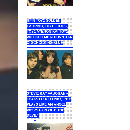
ΠΡΙΝ ΤΟΥΣ GOLDEN
EARRING, ΤΟΥΣ FOCUS,
ΤΟΥΣ ΑΥΕROΝ ΚΑΙ ΤΟΥΣ
WITHIN TEMPTATION ΉΤΑΝ
ΟΙ SCHOCKING BLUE
STEVIE RAY VAUGHAN –
TEXAS FLOOD (1983): “HE
PLAYS LIKE AN ANGEL
WHO’S RUN WITH THE
DEVIL”