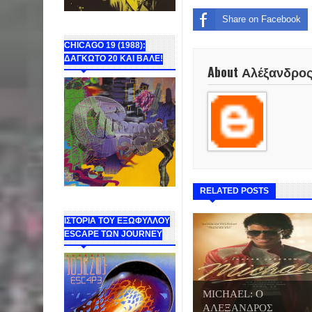
Share on Facebook
CHICAGO 19 (1988):
ΔΑΓΚΩΤΟ 20 ΚΑΙ ΒΑΛΕ!
About Αλέξανδρο
RELATED POSTS
ΙΣΤΟΡΙΑ ΤΟΥ ΕΞΩΦΥΛΛΟΥ
ESCAPE ΤΩΝ JOURNEY
MICHAEL: Ο
ΑΛΕΞΑΝΔΡΟΣ