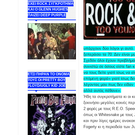
ΕΧΕΙ ROCK ΣΥΓΚΡΟΤΗΜΑ
ΚΑΙ Ο GLENN HUGHES
ΠΑΙΖΕΙ DEEP PURPLE
υπάρχουν δύο λόγοι γι αυτό. 
ξεπεράσει τα 70. Δεν είναι μ
Σχεδόν όλοι έχουν προβλήματα
συνιστώ σε όσους είστε fan κ
να τους δείτε γιατί ίσως να 
ΕΤΣΙ ΠΗΡΑΝ ΤΟ ΟΝΟΜΑ
επόμενη φορά» γιατί ίσως δ
ΤΟΥΣ ΟΙ PRETTY BOY
λέγοντας μου πως δεν είδαν 
FLOYD/UGLY KID JOE
αλλά αυτός πέθανε».
Ήδη τα συγκροτήματα κι οι κ
ξεκινήσει μεγάλες κοινές περ
2 φορές με τους R.E.O. Spe
όπως οι Whitesnake με τους 
και πριν λίγες ημέρες ανακο
Fogerty κι η περιοδεία των J