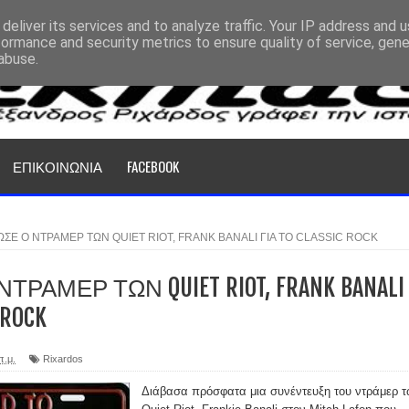
deliver its services and to analyze traffic. Your IP address and 
formance and security metrics to ensure quality of service, gen
abuse.
ΕΠΙΚΟΙΝΩΝΙΑ
FACEBOOK
ΩΣΕ Ο ΝΤΡΑΜΕΡ ΤΩΝ QUIET RIOT, FRANK BANALI ΓΙΑ ΤΟ CLASSIC ROCK
ΤΡΑΜΕΡ ΤΩΝ QUIET RIOT, FRANK BANALI
 ROCK
π.μ.
Rixardos
Διάβασα πρόσφατα μια συνέντευξη του ντράμερ 