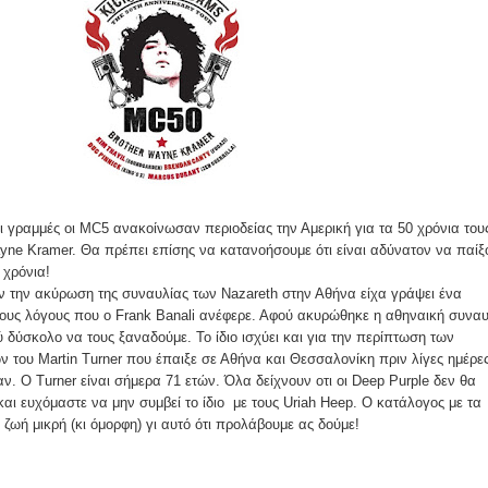
 γραμμές οι MC5 ανακοίνωσαν περιοδείας την Αμερική για τα 50 χρόνια του
yne Kramer. Θα πρέπει επίσης να κατανοήσουμε ότι είναι αδύνατον να παίξ
 χρόνια!
ν την ακύρωση της συναυλίας των Nazareth στην Αθήνα είχα γράψει ένα
ιους λόγους που ο Frank Banali ανέφερε. Αφού ακυρώθηκε η αθηναική συνα
 δύσκολο να τους ξαναδούμε. Το ίδιο ισχύει και για την περίπτωση των
 του Martin Turner που έπαιξε σε Αθήνα και Θεσσαλονίκη πριν λίγες ημέρε
δαν. Ο Turner είναι σήμερα 71 ετών. Όλα δείχνουν οτι οι Deep Purple δεν θα
ι ευχόμαστε να μην συμβεί το ίδιο με τους Uriah Heep. Ο κατάλογος με τα
 ζωή μικρή (κι όμορφη) γι αυτό ότι προλάβουμε ας δούμε!