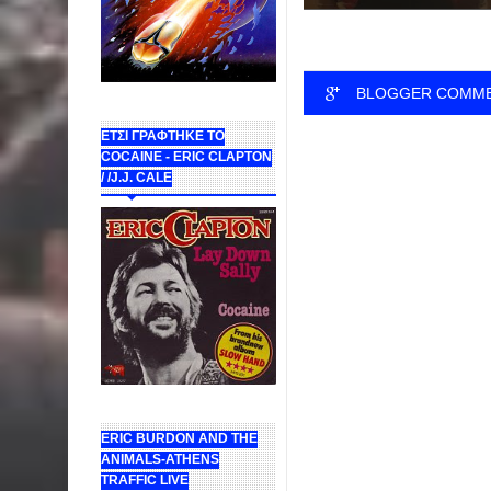
ΡΙΧΑΡΔΟΣ ΕΙΔΕ...
BLOGGER COMM
ΕΤΣΙ ΓΡΑΦΤΗΚΕ ΤΟ
COCAINE - ERIC CLAPTON
/ /J.J. CALE
ERIC BURDON AND THE
ANIMALS-ATHENS
TRAFFIC LIVE