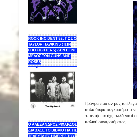
ROCK INCIDENT 92: ΠΩΣ Ο
TAYLOR HAWKINS (ΤΩΝ
FOO FIGHTERS) ΔΕΝ ΕΓΙΝΕ
ΜΕΛΟΣ ΤΩΝ GUNS AND
ROSES
Πράγμα που αν μας το έλεγαν
παλαιότερα συγκροτήματα να
απαντήσετε όχι, αλλά γιατί ο
παλιού συγκροτήματος.
Ο ΑΛΕΞΑΝΔΡΟΣ ΡΙΧΑΡΔΟΣ
ΔΙΑΒΑΣΕ ΤΟ ΒΙΒΛΙΟ ΓΙΑ ΤΙΣ
ΤΕΛΕΥΤΑΙΕΣ ΗΜΕΡΕΣ ΤΟΥ