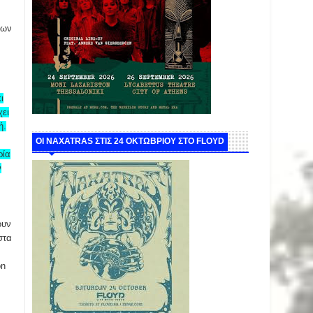
των
ι
χει
ή.
ΟΙ NAXATRAS ΣΤΙΣ 24 ΟΚΤΩΒΡΙΟΥ ΣΤΟ FLOYD
ρία
ν
ουν
στα
on