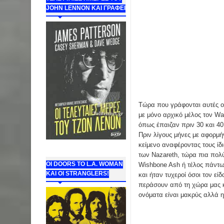
JOHN LENNON ΚΑΙ ΓΡΑΦΕΙ
Τώρα που γράφονται αυτές οι
με μόνο αρχικό μέλος τον Wa
όπως έπαιζαν πριν 30 και 40
Πριν λίγους μήνες με αφορμή
κείμενο αναφέροντας τους ίδ
των Nazareth, τώρα πια πολύ
ΟΙ DOORS ΤΟ L.A. WOMAN
Wishbone Ash ή τέλος πάντων
KAI OI STRANGLERS!
και ήταν τυχεροί όσοι τον εί
περάσουν από τη χώρα μας κα
ονόματα είναι μακρύς αλλά η