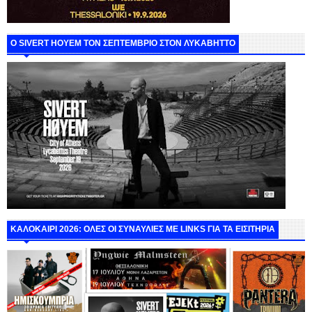
Ο SIVERT HOYEM ΤΟΝ ΣΕΠΤΕΜΒΡΙΟ ΣΤΟΝ ΛΥΚΑΒΗΤΤΟ
ΚΑΛΟΚΑΙΡΙ 2026: ΟΛΕΣ ΟΙ ΣΥΝΑΥΛΙΕΣ ΜΕ LINKS ΓΙΑ ΤΑ ΕΙΣΙΤΗΡΙΑ