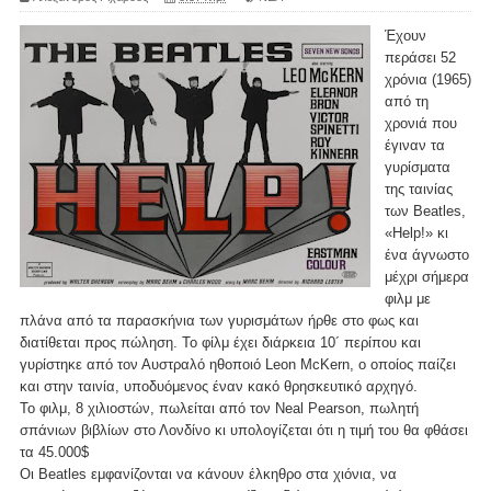
Έχουν
περάσει 52
χρόνια (1965)
από τη
χρονιά που
έγιναν τα
γυρίσματα
της ταινίας
των Beatles,
«Help!» κι
ένα άγνωστο
μέχρι σήμερα
φιλμ με
πλάνα από τα παρασκήνια των γυρισμάτων ήρθε στο φως και
διατίθεται προς πώληση. Το φίλμ έχει διάρκεια 10´ περίπου και
γυρίστηκε από τον Αυστραλό ηθοποιό Leon McKern, ο οποίος παίζει
και στην ταινία, υποδυόμενος έναν κακό θρησκευτικό αρχηγό.
Το φιλμ, 8 χιλιοστών, πωλείται από τον Neal Pearson, πωλητή
σπάνιων βιβλίων στο Λονδίνο κι υπολογίζεται ότι η τιμή του θα φθάσει
τα 45.000$
Οι Beatles εμφανίζονται να κάνουν έλκηθρο στα χιόνια, να