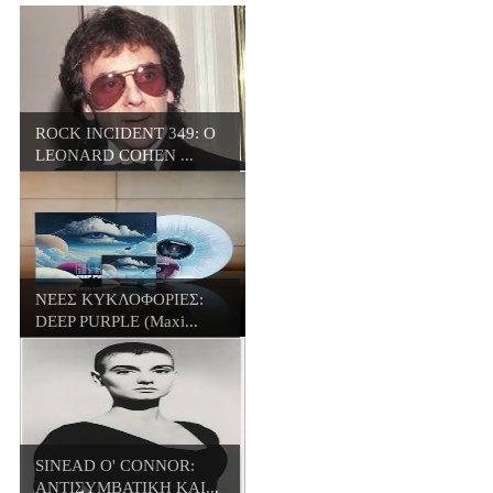
ROCK INCIDENT 349: O
LEONARD COHEN ...
ΝΕΕΣ ΚΥΚΛΟΦΟΡΙΕΣ:
DEEP PURPLE (Maxi...
SINEAD O' CONNOR:
ΑΝΤΙΣΥΜΒΑΤΙΚΗ ΚΑΙ...