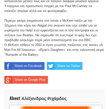
αστειεύονται μεταξύ τους και να παίζουν διάφορα μουσικά όργανα.
Υπάρχουν και προσωπικές στιγμές με τον Paul McCartney να
καπνίζει τσιγάρο αλλά και να φωτογραφίζει.
Περιέχει ακόμη στιγμιότυπα στα οποία ο McKern παίζει με την
10χρονη τότε κόρη του Abigail στο σκηνικό που είχε στηθεί για τα
γυρίσματα του Help! ενώ εμφανίζονται και οι τότε σύντροφοι και οι
σύζυγοι των Beatles. Να σημειωθεί ότι έως τώρα το φιλμ δεν έχει
προβληθεί ολόκληρο παρά μόνο αποσπάσματά του στο BBC.
Ο McKern πέθανε το 2002 κι έγινε γνωστός παίζοντας στις ταινίες «A
Man For All Seasons», «Ryan's Daughter» και στην τηλεοπτική σειρά
"Rumpole of the Bailey».
Share on Facebook
Share on Twitter
Share on Google Plus
About Αλέξανδρος Ριχάρδος