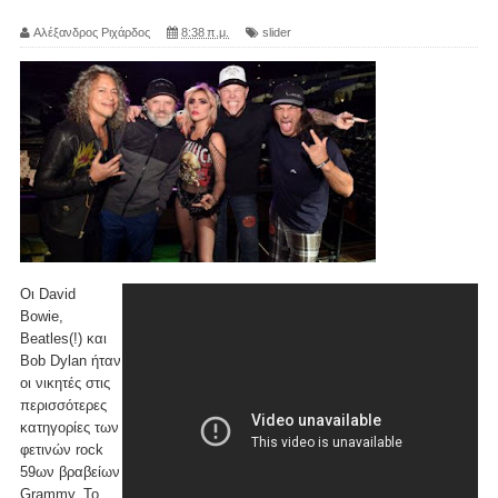
Αλέξανδρος Ριχάρδος
8:38 π.μ.
slider
Oι David
Bowie,
Beatles(!) και
Bob Dylan ήταν
οι νικητές στις
περισσότερες
κατηγορίες των
φετινών rock
59ων βραβείων
Grammy. Το