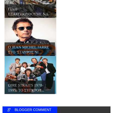
ΓΙΑΤΙ
ΕΞΑΚΟΛΟΥΘΟΥΜΕ ΝΑ
ΑΓΟΡΑΖΟΥΜΕ Β...
Ο JΕΑN MICHEL JARRE
ΣΤΟ 'ΣΤΑΥΡΟΣ ΝΙ...
DIRE STRAITS 1978-
1995: ΤΟ ΣΥΓΚΡΟΤ...
BLOGGER COMMENT