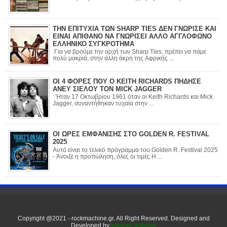
ΤΗΝ ΕΠΙΤΥΧΙΑ ΤΩΝ SHARP TIES ΔΕΝ ΓΝΩΡΙΣΕ ΚΑΙ
ΕΙΝΑΙ ΑΠΙΘΑΝΟ ΝΑ ΓΝΩΡΙΣΕΙ ΑΛΛΟ ΑΓΓΛΟΦΩΝΟ
ΕΛΛΗΝΙΚΟ ΣΥΓΚΡΟΤΗΜΑ
Για να βρούμε την αρχή των Sharp Ties, πρέπει να πάμε
πολύ μακριά, στην άλλη άκρη της Αφρικής ...
ΟΙ 4 ΦΟΡΕΣ ΠΟΥ Ο KEITH RICHARDS ΠΗΔΗΣΕ
ΑΝΕΥ ΣΙΕΛΟΥ ΤΟΝ MICK JAGGER
Ήταν 17 Οκτωβρίου 1961 όταν οι Keith Richards και Mick
Jagger, συναντήθηκαν τυχαία στην ...
ΟΙ ΩΡΕΣ ΕΜΦΑΝΙΣΗΣ ΣΤΟ GOLDEN R. FESTIVAL
2025
Αυτό είναι το τελικό πρόγραμμα του Golden R. Festival 2025
- Άνοιξε η προπώληση, όλες οι τιμές Η ...
Copyright @2021 - rockmachine.gr. All Right Reserved. Designed and
Developed by
Internet Solution