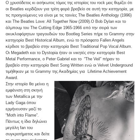
Ο χρυσόδετος κι ασήκωτος τόμος της ιστορίας του rock μας θυμίζει ότι
οι Beatles κερδίζουν για τρίτη φορά βραβείο σε αυτή την κατηγορία, με
τις προηγούμενες να είναι με τις ταινίες The Beatles Anthology (1996)
και The Beatles Love: All Together Now (2009).O Bob Dylan και το
άλμπουμ του The Cutting Edge 1965-1966 από την σειρά των
ακυκλοφόρητων τραγουδιών του Bootleg Series πήρε το Grammy στην
κατηγορία Best Historical Album, ενώ το πρόσφατο Fallen Angels
κέρδισε το βραβείο στην κατηγορία Best Traditional Pop Vocal Album.
Οι Megadeth και το Dystopia ήταν οι νικητές στην κατηγορία Best
Metal Performance, ο Peter Gabriel και το “The Veil” πήραν το
βραβείο στην κατηγορία Best Song Written ενώ οι Velvet Underground
τιμήθηκαν με το Grammy της Ακαδημίας για Lifetime Achievement
Award.
Στην ιστορία θα μείνει η
εμφάνιση στη σκηνή
των Metallica με την
Lady Gaga όπου
ερμήνευσαν μαζί το
“Moth into Flame”.
Πάντως η ίδια δηλώνει
μεγάλη fan του
συγκροτήματος και δείτε