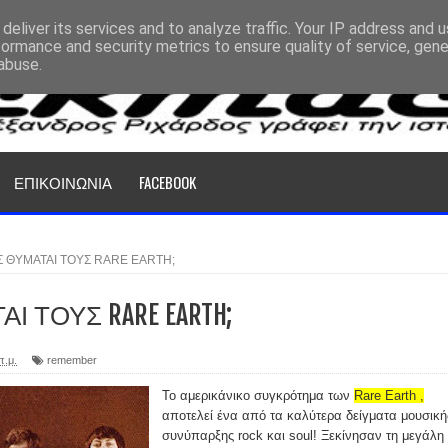
deliver its services and to analyze traffic. Your IP address and 
formance and security metrics to ensure quality of service, gen
abuse.
ΕΠΙΚΟΙΝΩΝΙΑ
FACEBOOK
Σ ΘΥΜΑΤΑΙ ΤΟΥΣ RARE EARTH;
Ι ΤΟΥΣ RARE EARTH;
π.μ.
remember
Το αμερικάνικο συγκρότημα των
Rare Earth ,
αποτελεί ένα από τα καλύτερα δείγματα μουσική
συνύπαρξης rock και soul! Ξεκίνησαν τη μεγάλη