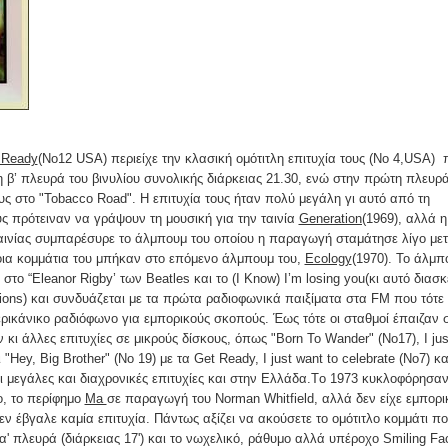
 Ready
(Νο12 USA) περιείχε την κλασική ομότιτλη επιτυχία τους (Νο 4,USA) 
 β’ πλευρά του βινυλίου συνολικής διάρκειας 21.30, ενώ στην πρώτη πλευρ
υς στο "Tobacco Road". Η επιτυχία τους ήταν πολύ μεγάλη γι αυτό από τη
υς πρότειναν να γράψουν τη μουσική για την ταινία
Generation(
1969), αλλά η
αινίας συμπαρέσυρε το άλμπουμ του οποίου η παραγωγή σταμάτησε λίγο με
οια κομμάτια του μπήκαν στο επόμενο άλμπουμ του,
Ecology
(1970). Το άλμπ
 στο “Eleanor Rigby’ των Beatles και το (I Know) I’m losing you(κι αυτό διασ
ions) και συνδυάζεται με τα πρώτα ραδιοφωνικά παιξίματα στα FM που τότε
ικάνικο ραδιόφωνο για εμπορικούς σκοπούς. Έως τότε οι σταθμοί έπαιζαν 
κι άλλες επιτυχίες σε μικρούς δίσκους, όπως "Born To Wander" (Νο17), I jus
 "Hey, Big Brother" (Νο 19) με τα Get Ready, I just want to celebrate (No7) κα
ναι μεγάλες και διαχρονικές επιτυχίες και στην Ελλάδα.Tο 1973 κυκλοφόρησα
, το περίφημο
Ma
σε παραγωγή του Norman Whitfield, αλλά δεν είχε εμπορι
εν έβγαλε καμία επιτυχία. Πάντως αξίζει να ακούσετε το ομότιτλο κομμάτι π
' πλευρά (διάρκειας 17') και το νωχελικό, ράθυμο αλλά υπέροχο Smiling Fa