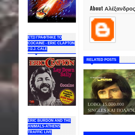
About Αλέξανδρο
ΕΤΣΙ ΓΡΑΦΤΗΚΕ ΤΟ
COCAINE - ERIC CLAPTON
/ /J.J. CALE
RELATED POSTS
LOBO: 15.000.000
SINGLES ΚΑΙ ΠΟΛΛΟΙ.
ERIC BURDON AND THE
ANIMALS-ATHENS
TRAFFIC LIVE