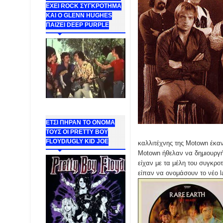
ΕΧΕΙ ROCK ΣΥΓΚΡΟΤΗΜΑ
ΚΑΙ Ο GLENN HUGHES
ΠΑΙΖΕΙ DEEP PURPLE
ΕΤΣΙ ΠΗΡΑΝ ΤΟ ΟΝΟΜΑ
ΤΟΥΣ ΟΙ PRETTY BOY
FLOYD/UGLY KID JOE
καλλιτέχνης της Motown έκαν
Motown ήθελαν να δημιουργήσ
είχαν με τα μέλη του συγκροτ
είπαν να ονομάσουν το νέο la