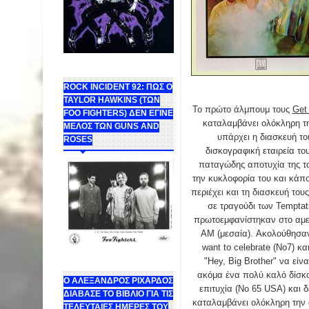
ROCK INCIDENT 92: ΠΩΣ Ο
TAYLOR HAWKINS (ΤΩΝ
Το πρώτο άλμπουμ τους
Get
FOO FIGHTERS) ΔΕΝ ΕΓΙΝΕ
καταλαμβάνει ολόκληρη τη
ΜΕΛΟΣ ΤΩΝ GUNS AND
υπάρχει η διασκευή το
ROSES
δισκογραφική εταιρεία το
παταγώδης αποτυχία της τ
την κυκλοφορία του και κάπ
περιέχει και τη διασκευή τους
σε τραγούδι των Temptat
πρωτοεμφανίστηκαν στο αμερ
AM (μεσαία). Ακολούθησαν 
want to celebrate (No7) και
"Hey, Big Brother" να εί
ακόμα ένα πολύ καλό δίσκο
Ο ΑΛΕΞΑΝΔΡΟΣ ΡΙΧΑΡΔΟΣ
επιτυχία (Νο 65 USA) και δ
ΔΙΑΒΑΣΕ ΤΟ ΒΙΒΛΙΟ ΓΙΑ ΤΙΣ
καταλαμβάνει ολόκληρη την α
ΤΕΛΕΥΤΑΙΕΣ ΗΜΕΡΕΣ ΤΟΥ