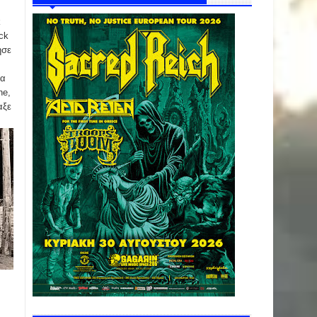
k
ck
ησε
ία
ne,
αξε