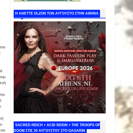
Η ANETTE OLZON ΤΟΝ ΑΥΓΟΥΣΤΟ ΣΤΗΝ ΑΘΗΝΑ
που
ά
τά
ουμ
κευή
στα
t
ι
ν
κή
ου
SACRED REICH + ACID REIGN + THE TROOPS OF
ces
DOOM ΣΤΙΣ 30 ΑΥΓΟΥΣΤΟΥ ΣΤΟ GAGARIN