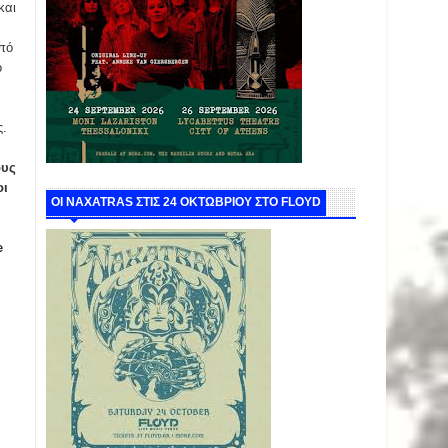
και
πό
ο
ς.
ους
οι
ΟΙ NAXATRAS ΣΤΙΣ 24 ΟΚΤΩΒΡΙΟΥ ΣΤΟ FLOYD
e