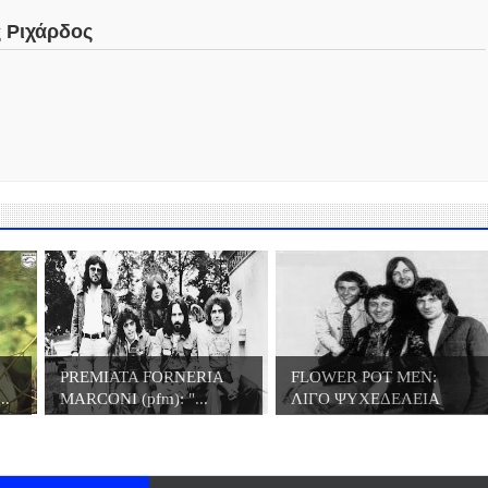
ς Ριχάρδος
PREMIATA FORNERIA
FLOWER POT MEN:
..
MARCONI (pfm): "...
ΛΙΓΟ ΨΥΧΕΔΕΛΕΙΑ
ΛΙΓ...