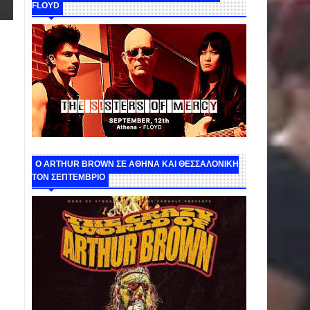
FLOYD
O ARTHUR BROWN ΣΕ ΑΘΗΝΑ ΚΑΙ ΘΕΣΣΑΛΟΝΙΚΗ
ΤΟΝ ΣΕΠΤΕΜΒΡΙΟ