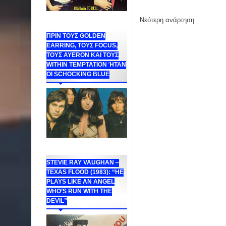
Νεότερη ανάρτηση
ΠΡΙΝ ΤΟΥΣ GOLDEN
EARRING, ΤΟΥΣ FOCUS,
ΤΟΥΣ ΑΥΕROΝ ΚΑΙ ΤΟΥΣ
WITHIN TEMPTATION ΉΤΑΝ
ΟΙ SCHOCKING BLUE
STEVIE RAY VAUGHAN –
TEXAS FLOOD (1983): “HE
PLAYS LIKE AN ANGEL
WHO’S RUN WITH THE
DEVIL”