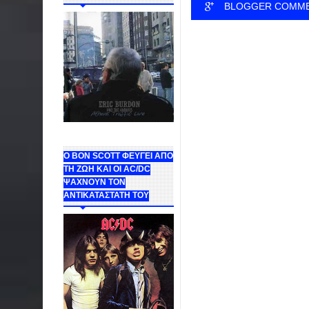
BLOGGER COMM
Ο BON SCOTT ΦΕΥΓΕΙ ΑΠΟ
ΤΗ ΖΩΗ ΚΑΙ ΟΙ AC/DC
ΨΑΧΝΟΥΝ ΤΟΝ
ΑΝΤΙΚΑΤΑΣΤΑΤΗ ΤΟΥ