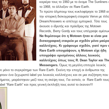
καριέρα τους το 1960 με το όνομα The Sunliners 
το 1968, το άλλαξαν σε Rare Earth.
Το πρώτο άλμπουμ τους κυκλοφόρησε το 1968 α
την ιστορική δισκογραφική εταιρεία Verve με τίτλ
Dream/Answers κι απέτυχε εμπορικά. Τότε τους
άκουσε ο ιδρυτής και πρόεδρος της Motown
Records, Berry Gordy και τους υπέγραψε αμέσω
Να θυμίσουμε ότι η Motown ήταν κι είναι μια
δισκογραφική εταιρεία με σχεδόν μόνο μαύρ
καλλιτέχνες. Κι γράφουμε σχεδόν, γιατί πριν 
Rare Earth υπογράψουν, η Motown είχε ήδη
υπογράψει ορισμένους άλλους λευκούς
καλλιτέχνες όπως τους R. Dean Taylor και Th
Messengers.
Όμως τη μεγάλη επιτυχία λευκός
ε μόνο το συγκρότημα των Rare Earth. Εκείνη την εποχή οι άνθρωποι της
ουν ένα ξεχωριστό label για λευκούς καλλιτέχνες και σε μια συζήτηση που
ήματος, μοιράστηκαν μαζί τους τη σκέψη τους. Για αστείο, οι Rare Earth τους
bel “Rare Earth” και προς γενική έκπληξή τους αυτοί το έκαναν!!!