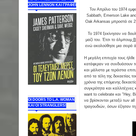
JOHN LENNON ΚΑΙ ΓΡΑΦΕΙ
Τον Απρίλιο του 1974 εμφα
Sabbath, Emerson Lake and 
Oak Arkansas μπροστά σε 25
Το 1974 ξεκίνησαν να δου
μαζί του. Έτσι το άλμπουμ
Ba
ενώ ακολούθησε μια σειρά άλ
Η μεγάλη επιτυχία τους ήλθε 
κατάφεραν να συνδυάσουν το 
και μάλιστα με τεράστια επιτυ
από τα τέλη της δεκαετίας τ
χρόνια της επόμενης δεκαετί
συγκρότητα και καλλιτέχνες κ
want to celebrate και "Hey, 
ΟΙ DOORS ΤΟ L.A. WOMAN
να βρίσκονται μεταξύ των al
KAI OI STRANGLERS!
τραγουδιών, όσων έζησαν τη 