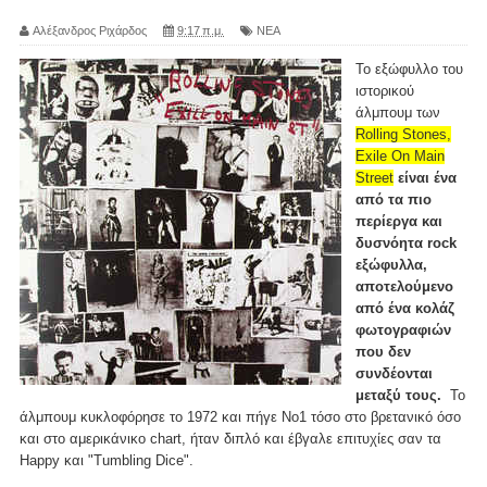
Αλέξανδρος Ριχάρδος
9:17 π.μ.
ΝΕΑ
Το εξώφυλλο του
ιστορικού
άλμπουμ των
Rolling Stones,
Exile On Main
Street
είναι ένα
από τα πιο
περίεργα και
δυσνόητα rock
εξώφυλλα,
αποτελούμενο
από ένα κολάζ
φωτογραφιών
που δεν
συνδέονται
μεταξύ τους.
Το
άλμπουμ κυκλοφόρησε το 1972 και πήγε Νο1 τόσο στο βρετανικό όσο
και στο αμερικάνικο chart, ήταν διπλό και έβγαλε επιτυχίες σαν τα
Happy και "Tumbling Dice".