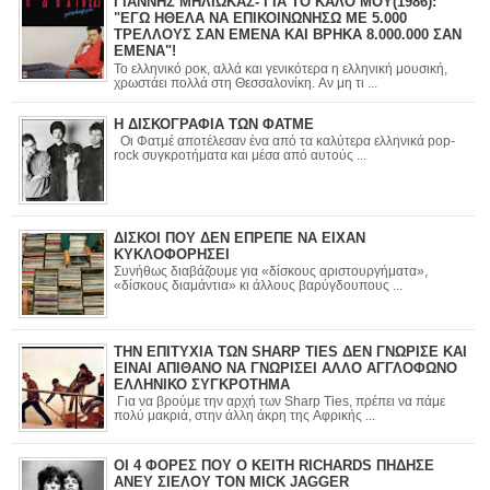
ΓΙΑΝΝΗΣ ΜΗΛΙΩΚΑΣ- ΓΙΑ ΤΟ ΚΑΛΟ ΜΟΥ(1986):
"ΕΓΩ ΗΘΕΛΑ ΝΑ ΕΠΙΚΟΙΝΩΝΗΣΩ ΜΕ 5.000
ΤΡΕΛΛΟΥΣ ΣΑΝ ΕΜΕΝΑ ΚΑΙ ΒΡΗΚΑ 8.000.000 ΣΑΝ
ΕΜΕΝΑ"!
Το ελληνικό ροκ, αλλά και γενικότερα η ελληνική μουσική,
χρωστάει πολλά στη Θεσσαλονίκη. Αν μη τι ...
Η ΔΙΣΚΟΓΡΑΦΙΑ ΤΩΝ ΦΑΤΜΕ
Οι Φατμέ αποτέλεσαν ένα από τα καλύτερα ελληνικά pop-
rock συγκροτήματα και μέσα από αυτούς ...
ΔΙΣΚΟΙ ΠΟΥ ΔΕΝ ΕΠΡΕΠΕ ΝΑ ΕΙΧΑΝ
ΚΥΚΛΟΦΟΡΗΣΕΙ
Συνήθως διαβάζουμε για «δίσκους αριστουργήματα»,
«δίσκους διαμάντια» κι άλλους βαρύγδουπους ...
ΤΗΝ ΕΠΙΤΥΧΙΑ ΤΩΝ SHARP TIES ΔΕΝ ΓΝΩΡΙΣΕ ΚΑΙ
ΕΙΝΑΙ ΑΠΙΘΑΝΟ ΝΑ ΓΝΩΡΙΣΕΙ ΑΛΛΟ ΑΓΓΛΟΦΩΝΟ
ΕΛΛΗΝΙΚΟ ΣΥΓΚΡΟΤΗΜΑ
Για να βρούμε την αρχή των Sharp Ties, πρέπει να πάμε
πολύ μακριά, στην άλλη άκρη της Αφρικής ...
ΟΙ 4 ΦΟΡΕΣ ΠΟΥ Ο KEITH RICHARDS ΠΗΔΗΣΕ
ΑΝΕΥ ΣΙΕΛΟΥ ΤΟΝ MICK JAGGER