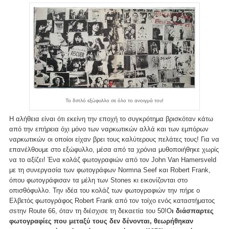
Το διπλό εξώφυλλο σε όλο το ανοιγμά του!
Η αλήθεια είναι ότι εκείνη την εποχή το συγκρότημα βρισκόταν κάτω
από την επήρεια όχι μόνο των ναρκωτικών αλλά και των εμπόρων
ναρκωτικών οι οποίοι είχαν βρει τους καλύτερους πελάτες τους! Για να
επανέλθουμε στο εξώφυλλο, μέσα από τα χρόνια μυθοποιήθηκε χωρίς
να το αξίζει! Ένα κολάζ φωτογραφιών από τον John Van Hamersveld
με τη συνεργασία των φωτογράφων Normna Seef και Robert Frank,
όπου φωτογράφισαν τα μέλη των Stones κι εικονίζονται στο
οπισθόφυλλο. Την ιδέα του κολάζ των φωτογραφιών την πήρε ο
Ελβετός φωτογράφος Robert Frank από τον τοίχο ενός καταστήματος
σsτην Route 66, όταν τη διέσχισε τη δεκαετία του 50!Ο
ι διάσπαρτες
φωτογραφίες που μεταξύ τους δεν δένονται, θεωρήθηκαν