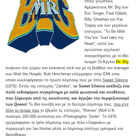
στους γνωστούς
Αμερικάνους Mr. Big των
Eric Singer, Paul Gilbert,
Billy Sheehan και Pat
Torpey και των μεγάλων
επιτυχιών, "To Be With
You"και “Just take my
Heart”, αλλά του
αγνώστου αγγλικού
συγκροτήματος με το ίδιο
όνομα! Οι Άγγλοι
Mr. Big
ανήκουν στο χώρου του κλασικού rock και με τη βοήθεια του manager
των Mott the Hoople, Bob Hirschman υπέγραψαν στην EMI στην
οποία κυκλοφόρησαν το πρώτο άλμπουμ τους με τίτλο
Sweet Silence
(1975). Εκτός της επιτυχίας "Zambia",
το Sweet Silence ανέδειξε ένα
πολύ ενδιαφέρον συγκρότημα με καλά φωνητικά και συνθέσεις
που ξέφευγαν από τις κοινότυπες και άγγιζαν τον περφεξιονισμό
των Queen!
Το ίδιο συνέβη και με το δεύτερο άλμπουμ τους,
που είχε
τίτλο το όνομα τους
κι έβγαλε τις επιτυχίες, “Romeo” (No4 U.K.
πούλησε 250,000 αντίτυπα) και «Photographic Smile”. Το 1978
ηχογράφησαν το τρίτο άλμπουμ τους με τίτλο «Seppuku» με
παραγωγό τον Ian Hunter αλλά το άλμπουμ απέτυχε εμπορικά και
διαλύθηκαν.