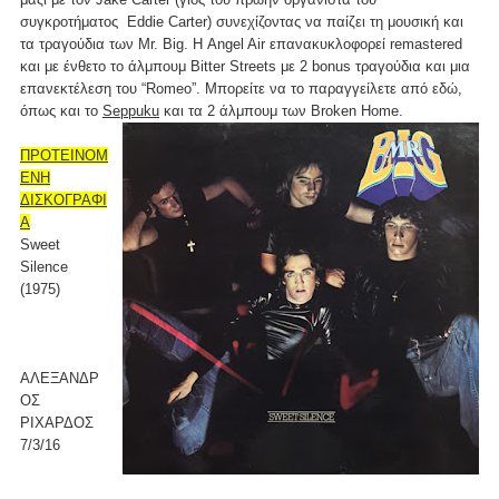
συγκροτήματος Eddie Carter) συνεχίζοντας να παίζει τη μουσική και
τα τραγούδια των Mr. Big. Η Angel Air επανακυκλοφορεί remastered
και με ένθετο το άλμπουμ Bitter Streets με 2 bonus τραγούδια και μια
επανεκτέλεση του “Romeo”. Μπορείτε να το παραγγείλετε από
εδώ
,
όπως και το
Seppuku
και τα 2 άλμπουμ των Broken Home.
ΠΡΟΤΕΙΝΟΜ
ΕΝΗ
ΔΙΣΚΟΓΡΑΦΙ
Α
Sweet
Silence
(1975)
ΑΛΕΞΑΝΔΡ
ΟΣ
ΡΙΧΑΡΔΟΣ
7/3/16