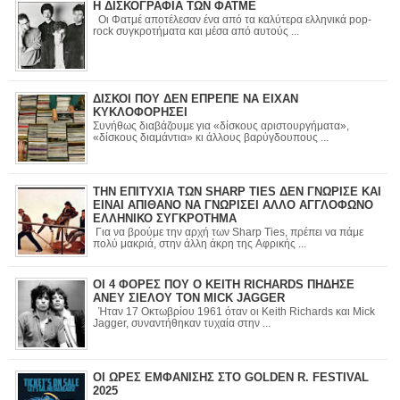
Η ΔΙΣΚΟΓΡΑΦΙΑ ΤΩΝ ΦΑΤΜΕ
Οι Φατμέ αποτέλεσαν ένα από τα καλύτερα ελληνικά pop-
rock συγκροτήματα και μέσα από αυτούς ...
ΔΙΣΚΟΙ ΠΟΥ ΔΕΝ ΕΠΡΕΠΕ ΝΑ ΕΙΧΑΝ
ΚΥΚΛΟΦΟΡΗΣΕΙ
Συνήθως διαβάζουμε για «δίσκους αριστουργήματα»,
«δίσκους διαμάντια» κι άλλους βαρύγδουπους ...
ΤΗΝ ΕΠΙΤΥΧΙΑ ΤΩΝ SHARP TIES ΔΕΝ ΓΝΩΡΙΣΕ ΚΑΙ
ΕΙΝΑΙ ΑΠΙΘΑΝΟ ΝΑ ΓΝΩΡΙΣΕΙ ΑΛΛΟ ΑΓΓΛΟΦΩΝΟ
ΕΛΛΗΝΙΚΟ ΣΥΓΚΡΟΤΗΜΑ
Για να βρούμε την αρχή των Sharp Ties, πρέπει να πάμε
πολύ μακριά, στην άλλη άκρη της Αφρικής ...
ΟΙ 4 ΦΟΡΕΣ ΠΟΥ Ο KEITH RICHARDS ΠΗΔΗΣΕ
ΑΝΕΥ ΣΙΕΛΟΥ ΤΟΝ MICK JAGGER
Ήταν 17 Οκτωβρίου 1961 όταν οι Keith Richards και Mick
Jagger, συναντήθηκαν τυχαία στην ...
ΟΙ ΩΡΕΣ ΕΜΦΑΝΙΣΗΣ ΣΤΟ GOLDEN R. FESTIVAL
2025