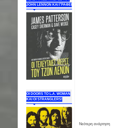
JOHN LENNON ΚΑΙ ΓΡΑΦΕΙ
ΟΙ DOORS ΤΟ L.A. WOMAN
KAI OI STRANGLERS!
Νεότερη ανάρτηση