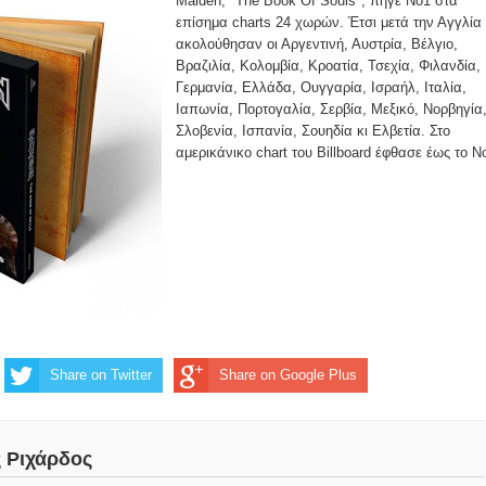
Maiden, "The Book Of Souls", πήγε Νο1 στα
επίσημα charts 24 χωρών. Έτσι μετά την Αγγλία
ακολούθησαν οι Αργεντινή, Αυστρία, Βέλγιο,
Βραζιλία, Κολομβία, Κροατία, Τσεχία, Φιλανδία,
Γερμανία, Ελλάδα, Ουγγαρία, Ισραήλ, Ιταλία,
Ιαπωνία, Πορτογαλία, Σερβία, Μεξικό, Νορβηγία
Σλοβενία, Ισπανία, Σουηδία κι Ελβετία. Στο
αμερικάνικο chart του Billboard έφθασε έως το Ν
Share on Twitter
Share on Google Plus
ς Ριχάρδος