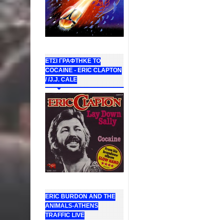
ΕΤΣΙ ΓΡΑΦΤΗΚΕ ΤΟ
COCAINE - ERIC CLAPTON
/ /J.J. CALE
ERIC BURDON AND THE
ANIMALS-ATHENS
TRAFFIC LIVE