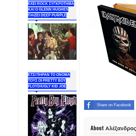
ΕΧΕΙ ROCK ΣΥΓΚΡΟΤΗΜΑ
ΚΑΙ Ο GLENN HUGHES
ΠΑΙΖΕΙ DEEP PURPLE
ΕΤΣΙ ΠΗΡΑΝ ΤΟ ΟΝΟΜΑ
ΤΟΥΣ ΟΙ PRETTY BOY
FLOYD/UGLY KID JOE
Share on Facebook
About Αλέξανδρο