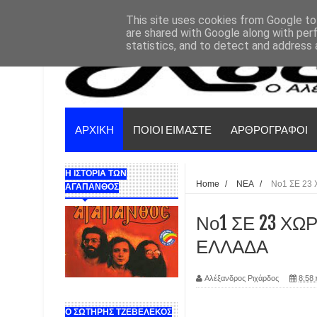
This site uses cookies from Google to 
are shared with Google along with per
statistics, and to detect and address 
ΑΡΧΙΚΗ
ΠΟΙΟΙ ΕΙΜΑΣΤΕ
ΑΡΘΡΟΓΡΑΦΟΙ
Η ΙΣΤΟΡΙΑ ΤΩΝ
Home
/
ΝΕΑ
/
Νο1 ΣΕ 23
ΑΓΑΠΑΝΘΟΣ
Νο1 ΣΕ 23 ΧΩΡ
ΕΛΛΑΔΑ
Αλέξανδρος Ριχάρδος
8:58 
Ο ΣΩΤΗΡΗΣ ΤΖΕΒΕΛΕΚΟΣ