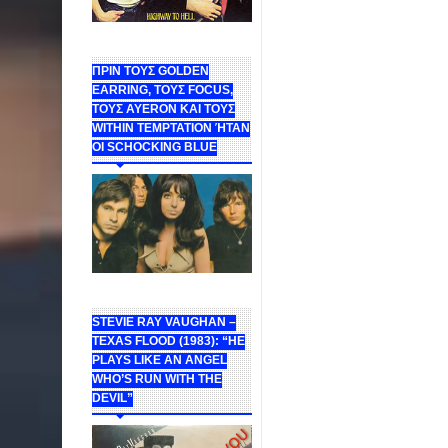
ΠΡΙΝ ΤΟΥΣ GOLDEN
EARRING, ΤΟΥΣ FOCUS,
ΤΟΥΣ ΑΥΕROΝ ΚΑΙ ΤΟΥΣ
WITHIN TEMPTATION ΉΤΑΝ
ΟΙ SCHOCKING BLUE
STEVIE RAY VAUGHAN –
TEXAS FLOOD (1983): “HE
PLAYS LIKE AN ANGEL
WHO’S RUN WITH THE
DEVIL”