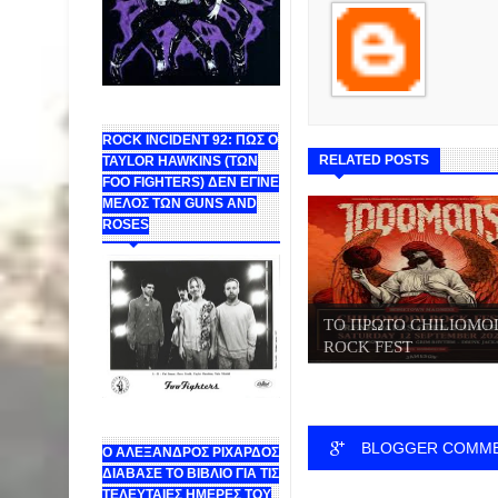
ROCK INCIDENT 92: ΠΩΣ Ο
RELATED POSTS
TAYLOR HAWKINS (ΤΩΝ
FOO FIGHTERS) ΔΕΝ ΕΓΙΝΕ
ΜΕΛΟΣ ΤΩΝ GUNS AND
ROSES
ΤΟ ΠΡΩΤΟ CHILIOMO
ROCK FEST
BLOGGER COMM
Ο ΑΛΕΞΑΝΔΡΟΣ ΡΙΧΑΡΔΟΣ
ΔΙΑΒΑΣΕ ΤΟ ΒΙΒΛΙΟ ΓΙΑ ΤΙΣ
ΤΕΛΕΥΤΑΙΕΣ ΗΜΕΡΕΣ ΤΟΥ