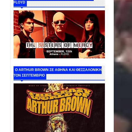
FLOYD
O ARTHUR BROWN ΣΕ ΑΘΗΝΑ ΚΑΙ ΘΕΣΣΑΛΟΝΙΚΗ
ΤΟΝ ΣΕΠΤΕΜΒΡΙΟ