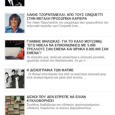
ΛΑΚΗΣ ΤΖΟΡΝΤΑΝΕΛΛΙ: ΑΠΟ ΤΟΥΣ CINQUETTI
ΣΤΗΝ ΜΕΓΑΛΗ ΠΡΟΣΩΠΙΚΗ ΚΑΡΙΕΡΑ
Τον Λάκη Τζορντανέλλι τον γνωρίσαμε σαν τραγουδιστή την
τελευταία περίοδο των Cinquetti όταν ...
ΓΙΑΝΝΗΣ ΜΗΛΙΩΚΑΣ- ΓΙΑ ΤΟ ΚΑΛΟ ΜΟΥ(1986):
"ΕΓΩ ΗΘΕΛΑ ΝΑ ΕΠΙΚΟΙΝΩΝΗΣΩ ΜΕ 5.000
ΤΡΕΛΛΟΥΣ ΣΑΝ ΕΜΕΝΑ ΚΑΙ ΒΡΗΚΑ 8.000.000 ΣΑΝ
ΕΜΕΝΑ"!
Το ελληνικό ροκ, αλλά και γενικότερα η ελληνική μουσική,
χρωστάει πολλά στη Θεσσαλονίκη. Αν μη τι ...
Η ΔΙΣΚΟΓΡΑΦΙΑ ΤΩΝ ΦΑΤΜΕ
Οι Φατμέ αποτέλεσαν ένα από τα καλύτερα ελληνικά pop-
rock συγκροτήματα και μέσα από αυτούς ...
ΔΙΣΚΟΙ ΠΟΥ ΔΕΝ ΕΠΡΕΠΕ ΝΑ ΕΙΧΑΝ
ΚΥΚΛΟΦΟΡΗΣΕΙ
Συνήθως διαβάζουμε για «δίσκους αριστουργήματα»,
«δίσκους διαμάντια» κι άλλους βαρύγδουπους ...