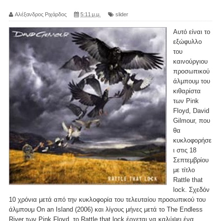
Αλέξανδρος Ριχάρδος
5:11 μ.μ.
slider
Αυτό είναι το
εξώφυλλο
του
καινούργιου
προσωπικού
άλμπουμ του
κιθαρίστα
των Pink
Floyd, David
Gilmour, που
θα
κυκλοφορήσε
ι στις 18
Σεπτεμβρίου
με τίτλο
Rattle that
lock. Σχεδόν
10 χρόνια μετά από την κυκλοφορία του τελευταίου προσωπικού του
άλμπουμ On an Island (2006) και λίγους μήνες μετά το The Endless
River των Pink Floyd, το Rattle that lock έρχεται να καλύψει ένα