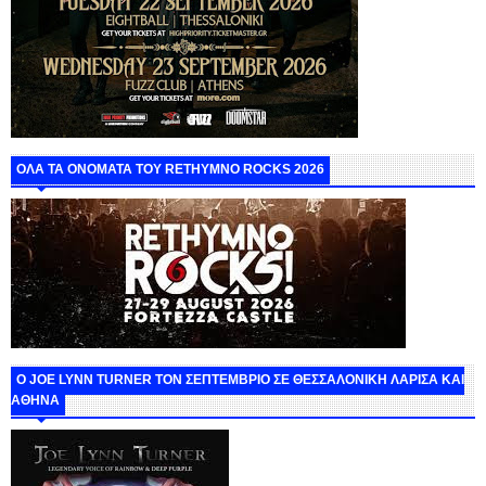
ΟΛΑ ΤΑ ΟΝΟΜΑΤΑ ΤΟΥ RETHYMNO ROCKS 2026
O JOE LYNN TURNER ΤΟΝ ΣΕΠΤΕΜΒΡΙΟ ΣΕ ΘΕΣΣΑΛΟΝΙΚΗ ΛΑΡΙΣΑ ΚΑΙ
ΑΘΗΝΑ