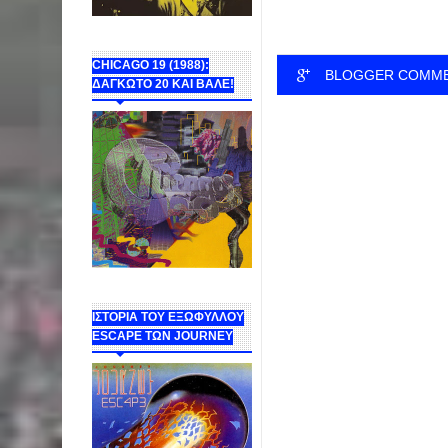
ΑΓΟΡΑΖΟΥΜΕ Β...
CHICAGO 19 (1988):
BLOGGER COMM
ΔΑΓΚΩΤΟ 20 ΚΑΙ ΒΑΛΕ!
ΙΣΤΟΡΙΑ ΤΟΥ ΕΞΩΦΥΛΛΟΥ
ESCAPE ΤΩΝ JOURNEY