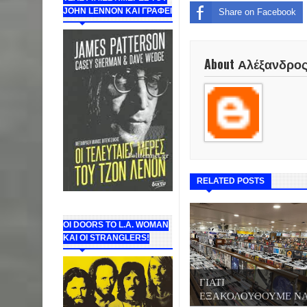
JOHN LENNON ΚΑΙ ΓΡΑΦΕΙ
Share on Facebook
About Αλέξανδρο
RELATED POSTS
ΟΙ DOORS ΤΟ L.A. WOMAN
KAI OI STRANGLERS!
ΓΙΑΤΙ
ΕΞΑΚΟΛΟΥΘΟΥΜΕ Ν