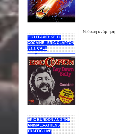
Νεότερη ανάρτηση
ΕΤΣΙ ΓΡΑΦΤΗΚΕ ΤΟ
COCAINE - ERIC CLAPTON
/ /J.J. CALE
ERIC BURDON AND THE
ANIMALS-ATHENS
TRAFFIC LIVE