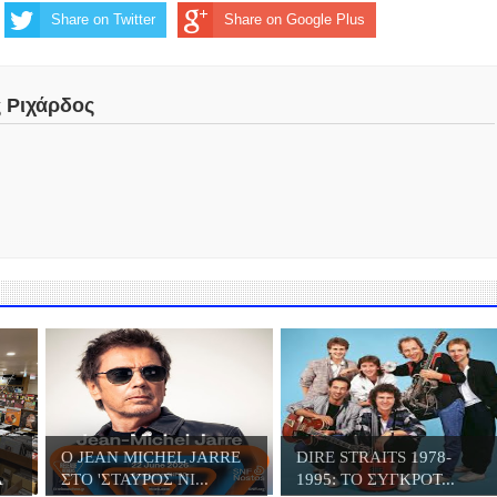
Share on Twitter
Share on Google Plus
ς Ριχάρδος
Ο JΕΑN MICHEL JARRE
DIRE STRAITS 1978-
Α
ΣΤΟ 'ΣΤΑΥΡΟΣ ΝΙ...
1995: ΤΟ ΣΥΓΚΡΟΤ...