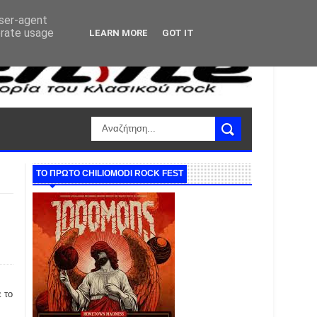
user-agent
erate usage
LEARN MORE
GOT IT
ΤΟ ΠΡΩΤΟ CHILIOMODI ROCK FEST
 το