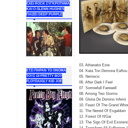
ΕΧΕΙ ROCK ΣΥΓΚΡΟΤΗΜΑ
ΚΑΙ Ο GLENN HUGHES
ΠΑΙΖΕΙ DEEP PURPLE
03. Athanatoi Este
ΕΤΣΙ ΠΗΡΑΝ ΤΟ ΟΝΟΜΑ
04. Kata Ton Demona Eaftou
ΤΟΥΣ ΟΙ PRETTY BOY
05. Nemecic
FLOYD/UGLY KID JOE
06. After Dark I Feel
07. Sorrowfull Farewell
08. Among Two Storms
09. Gloria De Domino Inferni
10. Feast Of The Grand Who
11. The Nereid Of Esgalduin
12. Forest Of N'Gai
13. The Sign Of Evil Existen
14. Transform All Sufferings 