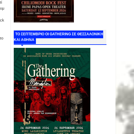
τί
ουμ
ock
ΤΟ ΣΕΠΤΕΜΒΡΙΟ ΟΙ GATHERING ΣΕ ΘΕΣΣΑΛΟΝΙΚΗ
το
ΚΑΙ ΑΘΗΝΑ