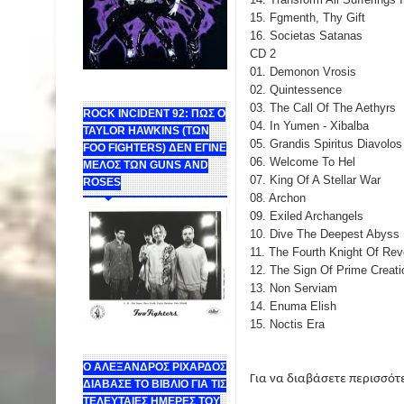
15. Fgmenth, Thy Gift
16. Societas Satanas
CD 2
01. Demonon Vrosis
02. Quintessence
03. The Call Of The Aethyrs
ROCK INCIDENT 92: ΠΩΣ Ο
04. In Yumen - Xibalba
TAYLOR HAWKINS (ΤΩΝ
05. Grandis Spiritus Diavolos
FOO FIGHTERS) ΔΕΝ ΕΓΙΝΕ
06. Welcome To Hel
ΜΕΛΟΣ ΤΩΝ GUNS AND
07. King Of A Stellar War
ROSES
08. Archon
09. Exiled Archangels
10. Dive The Deepest Abyss
11. The Fourth Knight Of Rev
12. The Sign Of Prime Creati
13. Non Serviam
14. Enuma Elish
15. Noctis Era
Ο ΑΛΕΞΑΝΔΡΟΣ ΡΙΧΑΡΔΟΣ
Για να διαβάσετε περισσό
ΔΙΑΒΑΣΕ ΤΟ ΒΙΒΛΙΟ ΓΙΑ ΤΙΣ
ΤΕΛΕΥΤΑΙΕΣ ΗΜΕΡΕΣ ΤΟΥ