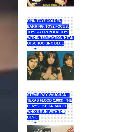
ΠΡΙΝ ΤΟΥΣ GOLDEN
EARRING, ΤΟΥΣ FOCUS,
ΤΟΥΣ ΑΥΕROΝ ΚΑΙ ΤΟΥΣ
WITHIN TEMPTATION ΉΤΑΝ
ΟΙ SCHOCKING BLUE
STEVIE RAY VAUGHAN –
TEXAS FLOOD (1983): “HE
PLAYS LIKE AN ANGEL
WHO’S RUN WITH THE
DEVIL”