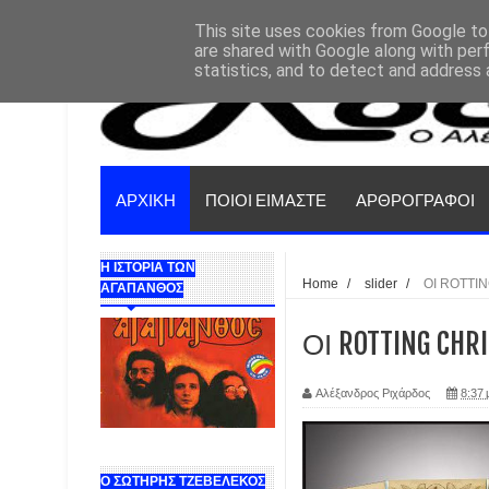
This site uses cookies from Google to 
are shared with Google along with per
statistics, and to detect and address 
ΑΡΧΙΚΗ
ΠΟΙΟΙ ΕΙΜΑΣΤΕ
ΑΡΘΡΟΓΡΑΦΟΙ
Η ΙΣΤΟΡΙΑ ΤΩΝ
Home
/
slider
/
ΟΙ ROTTI
ΑΓΑΠΑΝΘΟΣ
ΟΙ ROTTING C
Αλέξανδρος Ριχάρδος
8:37 
Ο ΣΩΤΗΡΗΣ ΤΖΕΒΕΛΕΚΟΣ