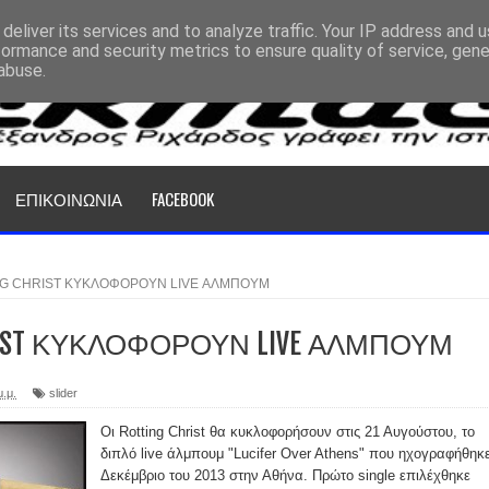
deliver its services and to analyze traffic. Your IP address and 
formance and security metrics to ensure quality of service, gen
abuse.
ΕΠΙΚΟΙΝΩΝΙΑ
FACEBOOK
NG CHRIST ΚΥΚΛΟΦΟΡΟΥΝ LIVE ΑΛΜΠΟΥΜ
HRIST ΚΥΚΛΟΦΟΡΟΥΝ LIVE ΑΛΜΠΟΥΜ
μ.μ.
slider
Οι Rotting Christ θα κυκλοφορήσουν στις 21 Αυγούστου, το
διπλό live άλμπουμ "Lucifer Over Athens" που ηχογραφήθηκε
Δεκέμβριο του 2013 στην Αθήνα. Πρώτο single επιλέχθηκε