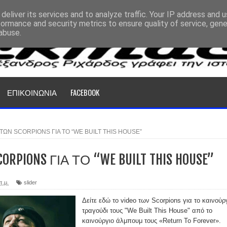
deliver its services and to analyze traffic. Your IP address and 
formance and security metrics to ensure quality of service, gen
abuse.
ΕΠΙΚΟΙΝΩΝΙΑ
FACEBOOK
ΤΩΝ SCORPIONS ΓΙΑ ΤΟ “WE BUILT THIS HOUSE”
CORPIONS ΓΙΑ ΤΟ “WE BUILT THIS HOUSE”
π.μ.
slider
Δείτε
εδώ
το video των Scorpions για το καινούρ
τραγούδι τους "We Built This House" από το
καινούργιο άλμπουμ τους «Return To Forever».