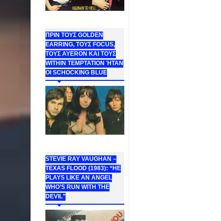
ΠΡΙΝ ΤΟΥΣ GOLDEN
EARRING, ΤΟΥΣ FOCUS,
ΤΟΥΣ ΑΥΕROΝ ΚΑΙ ΤΟΥΣ
WITHIN TEMPTATION ΉΤΑΝ
ΟΙ SCHOCKING BLUE
STEVIE RAY VAUGHAN –
TEXAS FLOOD (1983): “HE
PLAYS LIKE AN ANGEL
WHO’S RUN WITH THE
DEVIL”