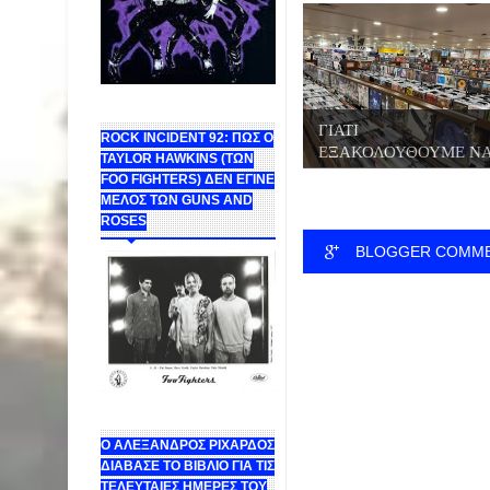
ΓΙΑΤΙ
ROCK INCIDENT 92: ΠΩΣ Ο
ΕΞΑΚΟΛΟΥΘΟΥΜΕ Ν
TAYLOR HAWKINS (ΤΩΝ
ΑΓΟΡΑΖΟΥΜΕ Β...
FOO FIGHTERS) ΔΕΝ ΕΓΙΝΕ
ΜΕΛΟΣ ΤΩΝ GUNS AND
ROSES
BLOGGER COMM
Ο ΑΛΕΞΑΝΔΡΟΣ ΡΙΧΑΡΔΟΣ
ΔΙΑΒΑΣΕ ΤΟ ΒΙΒΛΙΟ ΓΙΑ ΤΙΣ
ΤΕΛΕΥΤΑΙΕΣ ΗΜΕΡΕΣ ΤΟΥ