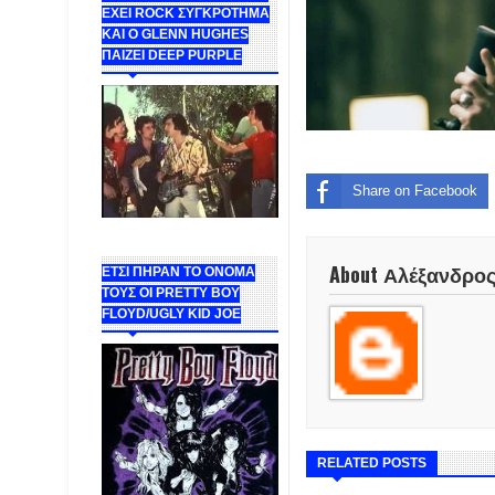
ΕΧΕΙ ROCK ΣΥΓΚΡΟΤΗΜΑ
ΚΑΙ Ο GLENN HUGHES
ΠΑΙΖΕΙ DEEP PURPLE
Share on Facebook
About Αλέξανδρο
ΕΤΣΙ ΠΗΡΑΝ ΤΟ ΟΝΟΜΑ
ΤΟΥΣ ΟΙ PRETTY BOY
FLOYD/UGLY KID JOE
RELATED POSTS