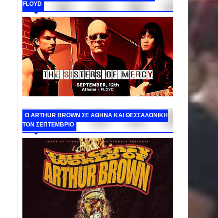
FLOYD
O ARTHUR BROWN ΣΕ ΑΘΗΝΑ ΚΑΙ ΘΕΣΣΑΛΟΝΙΚΗ
ΤΟΝ ΣΕΠΤΕΜΒΡΙΟ