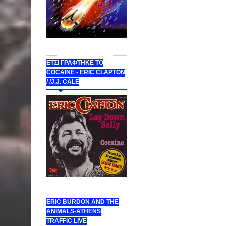
ΕΤΣΙ ΓΡΑΦΤΗΚΕ ΤΟ
COCAINE - ERIC CLAPTON
/ /J.J. CALE
ERIC BURDON AND THE
ANIMALS-ATHENS
TRAFFIC LIVE