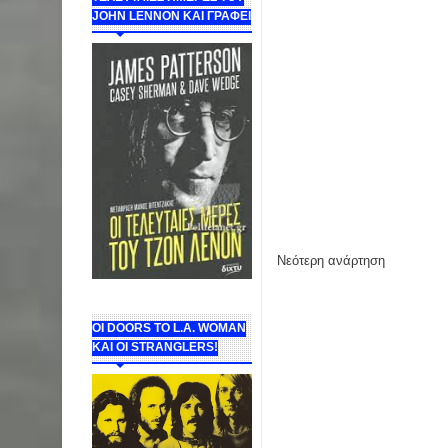
JOHN LENNON ΚΑΙ ΓΡΑΦΕΙ
Νεότερη ανάρτηση
ΟΙ DOORS ΤΟ L.A. WOMAN
KAI OI STRANGLERS!