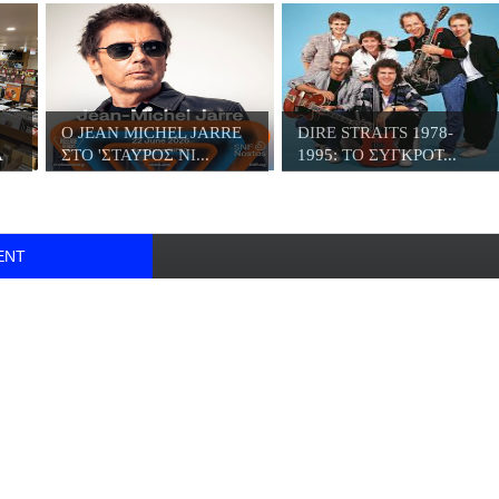
Ο JΕΑN MICHEL JARRE
DIRE STRAITS 1978-
Α
ΣΤΟ 'ΣΤΑΥΡΟΣ ΝΙ...
1995: ΤΟ ΣΥΓΚΡΟΤ...
ENT