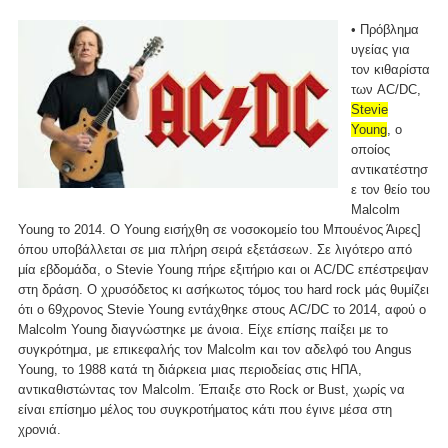
• Πρόβλημα
υγείας για
τον κιθαρίστα
των AC/DC,
Stevie
Young
, ο
οποίος
αντικατέστησ
ε τον θείο του
Malcolm
Young το 2014. Ο Young εισήχθη σε νοσοκομείο tου Μπουένος Άιρες]
όπου υποβάλλεται σε μια πλήρη σειρά εξετάσεων. Σε λιγότερο από
μία εβδομάδα, ο Stevie Young πήρε εξιτήριο και οι AC/DC επέστρεψαν
στη δράση. Ο χρυσόδετος κι ασήκωτος τόμος του hard rock μάς θυμίζει
ότι ο 69χρονος Stevie Young εντάχθηκε στους AC/DC το 2014, αφού ο
Malcolm Young διαγνώστηκε με άνοια. Είχε επίσης παίξει με το
συγκρότημα, με επικεφαλής τον Malcolm και τον αδελφό του Angus
Young, το 1988 κατά τη διάρκεια μιας περιοδείας στις ΗΠΑ,
αντικαθιστώντας τον Malcolm. Έπαιξε στο Rock or Bust, χωρίς να
είναι επίσημο μέλος του συγκροτήματος κάτι που έγινε μέσα στη
χρονιά.