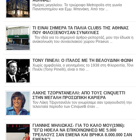
ΑΘΗΝΑΣ!
Ημέρες μεγαλείου. Το τριώροφο Metropolis στη γωνία
Πανεπιστημίου και Εμμ. Μπενάκη. Από την ...
ΤΙ ΕΙΝΑΙ ΣΗΜΕΡΑ ΤΑ ΠΑΛΙΑ CLUBS ΤΗΣ ΑΘΗΝΑΣ
ΠΟΥ ΦΙΛΟΞΕΝΟΥΣΑΝ ΣΥΝΑΥΛΙΕΣ
Την ιδέα για το σημερινό άρθρο-ρεπορτάζ, μου την έδωσε η
ανακοίνωση του συναυλιακού χώρου Piraeus ...
ΤΟΝΥ ΠΙΝΕΛΙ: Ο ΙΤΑΛΟΣ ΜΕ ΤΗ ΒΕΛΟΥΔΙΝΗ ΦΩΝΗ
Χωρίς αμφιβολία, ο γεννημένος το 1938 στη Φλορεντία, Τόνι
Πινέλι (Tony Pinelli), είναι ο πιο ...
ΛΑΚΗΣ ΤΖΟΡΝΤΑΝΕΛΛΙ: ΑΠΟ ΤΟΥΣ CINQUETTI
ΣΤΗΝ ΜΕΓΑΛΗ ΠΡΟΣΩΠΙΚΗ ΚΑΡΙΕΡΑ
Τον Λάκη Τζορντανέλλι τον γνωρίσαμε σαν τραγουδιστή την
τελευταία περίοδο των Cinquetti όταν ...
ΓΙΑΝΝΗΣ ΜΗΛΙΩΚΑΣ- ΓΙΑ ΤΟ ΚΑΛΟ ΜΟΥ(1986):
"ΕΓΩ ΗΘΕΛΑ ΝΑ ΕΠΙΚΟΙΝΩΝΗΣΩ ΜΕ 5.000
ΤΡΕΛΛΟΥΣ ΣΑΝ ΕΜΕΝΑ ΚΑΙ ΒΡΗΚΑ 8.000.000 ΣΑΝ
ΕΜΕΝΑ"!