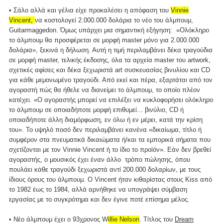
• Σάλο αλλά και γέλια είχε προκαλέσει η απόφαση του
Vinnie
Vincent,
να κοστολογεί 2.000.000 δολάρια το νέο του άλμπουμ,
Guitarmaggedon. Όμως υπάρχει μια σημαντική εξήγηση: «Ολόκληρο
το άλμπουμ θα προσφέρεται σε μορφή master μόνο για 2.000.000
δολάρια», ξεκινά η δήλωση. Αυτή η τιμή περιλαμβάνει δέκα τραγούδια
σε μορφή master, τελικής έκδοσης, όλα τα αρχεία master του artwork,
σχετικές αφίσες και δέκα ξεχωριστά art συσκευασίας βινυλίου και CD
για κάθε μεμονωμένο τραγούδι. Από εκεί και πέρα, εξαρτάται από τον
αγοραστή πώς θα ήθελε να διανείμει το άλμπουμ, το οποίο πλέον
κατέχει. «Ο αγοραστής μπορεί να επιλέξει να κυκλοφορήσει ολόκληρο
το άλμπουμ σε οποιαδήποτε μορφή επιθυμεί... βινύλιο, CD ή
οποιαδήποτε άλλη διαμόρφωση, εν όλω ή εν μέρει, κατά την κρίση
του». Το υψηλό ποσό δεν περιλαμβάνει κανένα «δικαίωμα, τίτλο ή
συμφέρον στα πνευματικά δικαιώματα ή/και τα εμπορικά σήματα που
σχετίζονται με τον Vinnie Vincent ή το ίδιο το προϊόν». Εάν δεν βρεθεί
αγοραστής, ο μουσικός έχει έναν άλλο τρόπο πώλησης, όπου
πουλάει κάθε τραγούδι ξεχωριστά αντί 200.000 δολαρίων, με τους
ίδιους όρους του άλμπουμ. Ο Vincent ήταν κιθαρίστας στους Kiss από
το 1982 έως το 1984, αλλά αρνήθηκε να υπογράψει σύμβαση
εργασίας με το συγκρότημα και δεν έγινε ποτέ επίσημα μέλος.
• Νέο άλμπουμ έχει ο 93χρονος W
illie Nelson
. Τίτλος του
Dream