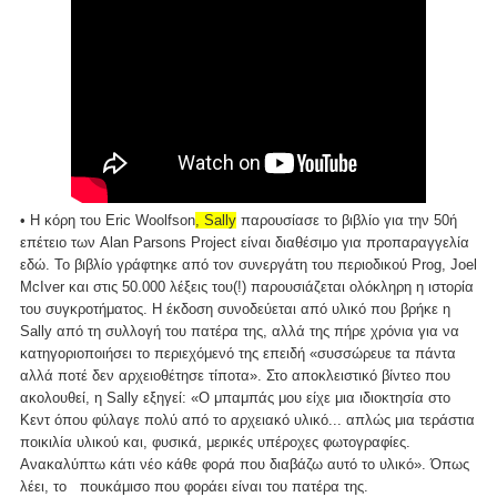
• Η κόρη του Eric Woolfson
, Sally
παρουσίασε το βιβλίο για την 50ή
επέτειο των Alan Parsons Project είναι διαθέσιμο για προπαραγγελία
εδώ. Το βιβλίο γράφτηκε από τον συνεργάτη του περιοδικού Prog, Joel
McIver και στις 50.000 λέξεις του(!) παρουσιάζεται ολόκληρη η ιστορία
του συγκροτήματος. Η έκδοση συνοδεύεται από υλικό που βρήκε η
Sally από τη συλλογή του πατέρα της, αλλά της πήρε χρόνια για να
κατηγοριοποιήσει το περιεχόμενό της επειδή «συσσώρευε τα πάντα
αλλά ποτέ δεν αρχειοθέτησε τίποτα». Στο αποκλειστικό βίντεο που
ακολουθεί, η Sally εξηγεί: «Ο μπαμπάς μου είχε μια ιδιοκτησία στο
Κεντ όπου φύλαγε πολύ από το αρχειακό υλικό... απλώς μια τεράστια
ποικιλία υλικού και, φυσικά, μερικές υπέροχες φωτογραφίες.
Ανακαλύπτω κάτι νέο κάθε φορά που διαβάζω αυτό το υλικό». Όπως
λέει, το πουκάμισο που φοράει είναι του πατέρα της.