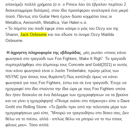
απεκόμιζε πολλά χρήματα (σ.σ. ο Prince λέει ότι έβγαλαν περίπου 2
δισεκατομμύρια δολάρια), στον ίδιο προσέφεραν αναλογικά ένα μικρό
ποσό. Πάντως στο Guitar Hero έχουν δώσει κομμάτια τους οι
Metallica, Aerosmith, Metallica, Van Halen κ.α.
• Το πέμπτο του παιδί έφερε στον κόσμο ο γιός του Ozzy και της
Sharon,
Jack Osbourne
και του έδωσε το όνομα Ozzy Matilda
Osbourne.
Η άχρηστη πληροφορία της εβδομάδας
, μάς ρωτάει «ποιος κάνει
φωνητικά στο τραγούδι των Foo Fighters, Make It Righ”. Το τραγούδι
συμπεριλήφθηκε στο άλμπουμ τους Concrete and Gold(2021) κι αυτός
που κάνει φωνητικά είναι ο Justin Timberlake, πρώην μέλος των
NSYNC (για όσους τους θυμάστε!).Πώς κατέληξε όμως να κάνει
φωνητικά για τους Foo Fighters, έστω και σε ένα τραγούδι; Έτυχε να
ηχογραφεί στο ίδιο στούντιο την ίδια ώρα με τους Foo Fighters οπότε
δεν ήταν δύσκολο σε ένα διάλειμμα των ηχογραφήσεων να τα βρούνε
και να γίνει η ηχογράφηση! «Πίναμε ουίσκι στο πάρκινγκ» είπε ο Dave
Grohl στο Rolling Stone. «Το βράδυ πριν από την τελευταία μέρα των
ηχογραφήσεων μού είπε, "Μπορώ να τραγουδήσω στο δίσκο σας; Δεν
θέλω να το πιέσω, αλλά - απλώς θέλω να μπορώ να το πω στους
φίλους μου». Τόσο απλά.