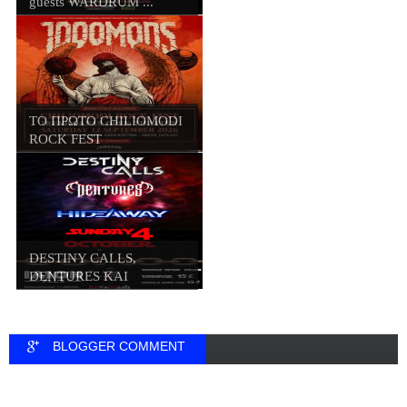
guests WARDRUM ...
ΤΟ ΠΡΩΤΟ CHILIOMODI
ROCK FEST
DESTINY CALLS,
DENTURES ΚΑΙ
HIDEWAY...
BLOGGER COMMENT