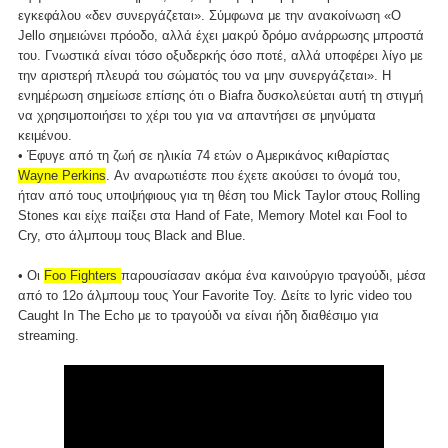
εγκεφάλου «δεν συνεργάζεται». Σύμφωνα με την ανακοίνωση «Ο
Jello σημειώνει πρόοδο, αλλά έχει μακρύ δρόμο ανάρρωσης μπροστά
του. Γνωστικά είναι τόσο οξυδερκής όσο ποτέ, αλλά υποφέρει λίγο με
την αριστερή πλευρά του σώματός του να μην συνεργάζεται». Η
ενημέρωση σημείωσε επίσης ότι ο Biafra δυσκολεύεται αυτή τη στιγμή
να χρησιμοποιήσει το χέρι του για να απαντήσει σε μηνύματα
κειμένου.
• Έφυγε από τη ζωή σε ηλικία 74 ετών ο Αμερικάνος κιθαρίστας
Wayne Perkins
. Αν αναρωτιέστε που έχετε ακούσει το όνομά του,
ήταν από τους υποψήφιους για τη θέση του Mick Taylor στους Rolling
Stones και είχε παίξει στα Hand of Fate, Memory Motel και Fool to
Cry, στο άλμπουμ τους Black and Blue.
• Οι
Foo Fighters
παρουσίασαν ακόμα ένα καινούργιο τραγούδι, μέσα
από το 12ο άλμπουμ τους Your Favorite Toy. Δείτε το lyric video του
Caught In The Echo με το τραγούδι να είναι ήδη διαθέσιμο για
streaming.