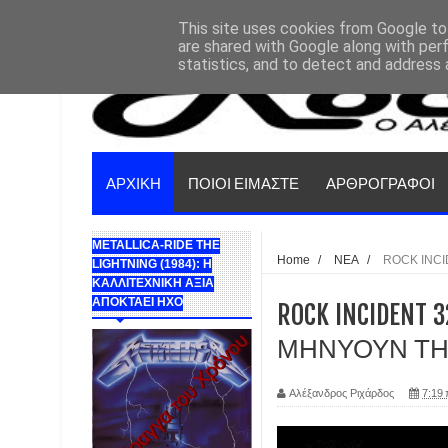
This site uses cookies from Google to 
are shared with Google along with per
statistics, and to detect and address 
ΑΡΧΙΚΗ
ΠΟΙΟΙ ΕΙΜΑΣΤΕ
ΑΡΘΡΟΓΡΑΦΟΙ
METALLICA-RIDE THE
Home
/
ΝΕΑ
/
ROCK INCI
LIGHTNING (1984): Η
ΚΑΛΛΙΤΕΧΝΙΚΗ ΑΞΙΑ
ΑΠΟΚΤΑΕΙ ΗΧΟ
ROCK INCIDENT 
ΜΗΝΥΟΥΝ ΤΗΝ
Αλέξανδρος Ριχάρδος
7:19 