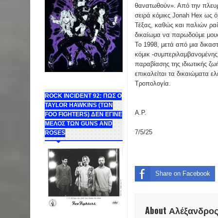
θανατωθούν». Από την πλευρ
σειρά κόμικς Jonah Hex ως ό
Τέξας, καθώς και παλιών ρα
δικαίωμα να παρωδούμε μου
Το 1998, μετά από μια δικασ
κόμικ -συμπεριλαμβανομένης 
παραβίασης της ιδιωτικής ζω
επικαλείται τα δικαιώματα 
Τροπολογία.
ROCK INCIDENT 92: ΠΩΣ Ο
TAYLOR HAWKINS (ΤΩΝ
Α.Ρ.
FOO FIGHTERS) ΔΕΝ ΕΓΙΝΕ
ΜΕΛΟΣ ΤΩΝ GUNS AND
7/5/25
ROSES
Share on Facebook
About Αλέξανδρο