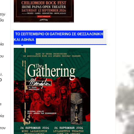
την
θα
ΤΟ ΣΕΠΤΕΜΒΡΙΟ ΟΙ GATHERING ΣΕ ΘΕΣΣΑΛΟΝΙΚΗ
ΚΑΙ ΑΘΗΝΑ
 Να
ου
υ,
O
α
σία
 τον