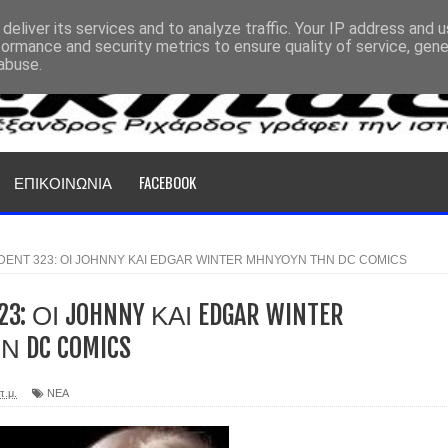
deliver its services and to analyze traffic. Your IP address and 
formance and security metrics to ensure quality of service, gen
abuse.
ΕΠΙΚΟΙΝΩΝΙΑ
FACEBOOK
DENT 323: ΟΙ JOHNNY ΚΑΙ EDGAR WINTER ΜΗΝΥΟΥΝ ΤΗΝ DC COMICS
323: ΟΙ JOHNNY ΚΑΙ EDGAR WINTER
 DC COMICS
π.μ.
ΝΕΑ