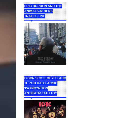
ERIC BURDON AND THE
ANIMALS-ATHENS
TRAFFIC LIVE
Ο BON SCOTT ΦΕΥΓΕΙ ΑΠΟ
ΤΗ ΖΩΗ ΚΑΙ ΟΙ AC/DC
ΨΑΧΝΟΥΝ ΤΟΝ
ΑΝΤΙΚΑΤΑΣΤΑΤΗ ΤΟΥ