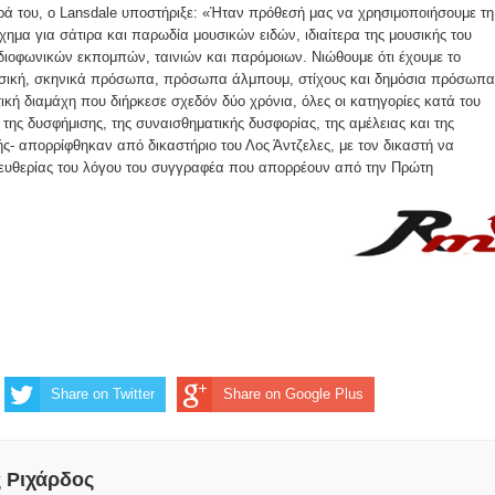
ά του, ο Lansdale υποστήριξε: «Ήταν πρόθεσή μας να χρησιμοποιήσουμε τη
χημα για σάτιρα και παρωδία μουσικών ειδών, ιδιαίτερα της μουσικής του
διοφωνικών εκπομπών, ταινιών και παρόμοιων. Νιώθουμε ότι έχουμε το
σική, σκηνικά πρόσωπα, πρόσωπα άλμπουμ, στίχους και δημόσια πρόσωπα
τική διαμάχη που διήρκεσε σχεδόν δύο χρόνια, όλες οι κατηγορίες κατά του
της δυσφήμισης, της συναισθηματικής δυσφορίας, της αμέλειας και της
ής- απορρίφθηκαν από δικαστήριο του Λος Άντζελες, με τον δικαστή να
ελευθερίας του λόγου του συγγραφέα που απορρέουν από την Πρώτη
Share on Twitter
Share on Google Plus
ς Ριχάρδος