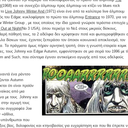
t
(1968) και να συνεχίζει άλμπουμ προς άλμπουμ να κτίζει να blues rock
 το
Live Johnny Winter And
(1971) είναι ένα από τα καλύτερα live άλμπουμ
ς του Edgar, κυκλοφόρησε το πρώτο του άλμπουμ
Entrance
το 1970, για να
r Winter Group , με τους οποίους την ίδια χρονιά γνώρισε τεράστια επιτυχία 
Out at Night
(Νο 3 USA), όπου περιείχε το Νο1 στους μικρούς δίσκους,
οβαρή πάθησή τους, τα 2 αδέλφια δεν κρύφτηκαν ποτέ και φωτογραφήθηκαν 
λα δίσκων τους, έχοντας ξεπεράσει τον όποιον κοινωνικό αποκλεισμό, τον
ία. Τα πράγματα όμως πήραν αρνητική τροπή, όταν η γνωστή εταιρεία κομικ
ς, τους Johnny και Edgar Autumn, εμφανίστηκαν σε μια σειρά του 1996 με τ
orm and Such, που σύντομα έγιναν αντικείμενο αγωγής από τους αδελφούς
υναντά ένα ράντσο
ζονται Autumn
εται ότι είναι προϊόν
ναίκας από μια
να με τους Johnny και
ν στην αγωγή τους
 του συγγραφέα Joe
ν «άθλια,
ί, υπάνθρωποι που
ξεις βίας, δολοφονίας και κτηνοβασίας για ευχαρίστηση και που θα έπρεπε 