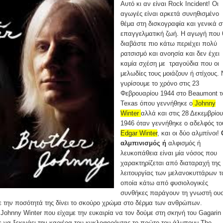
Αυτό κι αν είναι Rock Incident! Οι
αγωγές είναι αρκετά συνηθισμένο
θέμα στη δισκογραφία και γενικά σ
επαγγελματική ζωή. Η αγωγή που 
διαβάστε πιο κάτω περιέχει πολύ
ρατσισμό και ανοησία και δεν έχει
καμία σχέση με τραγούδια που οι
μελωδίες τους μοιάζουν ή στίχους.
γυρίσουμε το χρόνο στις 23
Φεβρουαρίου 1944 στο Beaumont τ
Texas όπου γεννήθηκε ο
Johnny
Winter
αλλά και στις 28 Δεκεμβρίου
1946 όταν γεννήθηκε ο αδελφός το
Edgar Winter
, και οι δύο αλμπίνοι!
αλμπινισμός ή
αλφισμός ή
λευκοπάθεια είναι μία νόσος που
χαρακτηρίζεται από διαταραχή της
λειτουργίας των μελανοκυττάρων τ
οποία κάτω από φυσιολογικές
συνθήκες παράγουν τη γνωστή ου
ε την ποσότητά της δίνει το σκούρο χρώμα στο δέρμα των ανθρώπων.
ohnny Winter που είχαμε την ευκαιρία να τον δούμε στη σκηνή του Gagarin
ε να ξεκινάει την καριέρα του κυκλοφορόντας το πρώτο του άλμπουμ
The