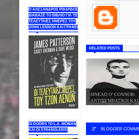
Ο ΑΛΕΞΑΝΔΡΟΣ ΡΙΧΑΡΔΟΣ
ΔΙΑΒΑΣΕ ΤΟ ΒΙΒΛΙΟ ΓΙΑ ΤΙΣ
ΤΕΛΕΥΤΑΙΕΣ ΗΜΕΡΕΣ ΤΟΥ
JOHN LENNON ΚΑΙ ΓΡΑΦΕΙ
RELATED POSTS
SINEAD O' CONNOR:
ΑΝΤΙΣΥΜΒΑΤΙΚΗ ΚΑΙ.
ΟΙ DOORS ΤΟ L.A. WOMAN
BLOGGER COMM
KAI OI STRANGLERS!