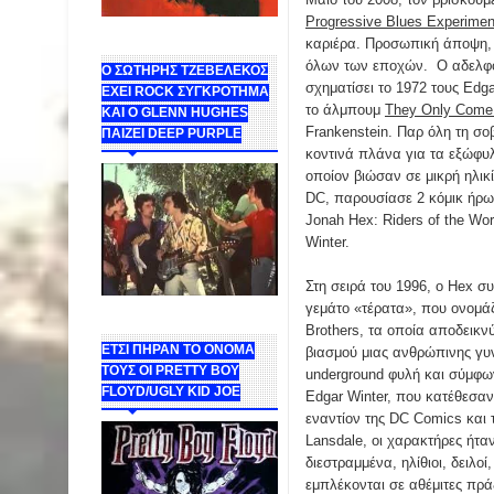
Progressive Blues Experimen
καριέρα. Προσωπική άποψη,
όλων των εποχών. Ο αδελφό
Ο ΣΩΤΗΡΗΣ ΤΖΕΒΕΛΕΚΟΣ
σχηματίσει το 1972 τους Edga
ΕΧΕΙ ROCK ΣΥΓΚΡΟΤΗΜΑ
το άλμπουμ
They Only Come 
ΚΑΙ Ο GLENN HUGHES
Frankenstein. Παρ όλη τη σ
ΠΑΙΖΕΙ DEEP PURPLE
κοντινά πλάνα για τα εξώφυλ
οποίον βιώσαν σε μικρή ηλικ
DC, παρουσίασε 2 κόμικ ήρωε
Jonah Hex: Riders of the W
Winter.
Στη σειρά του 1996, ο Hex σ
γεμάτο «τέρατα», που ονομά
Brothers, τα οποία αποδεικνύ
ΕΤΣΙ ΠΗΡΑΝ ΤΟ ΟΝΟΜΑ
βιασμού μιας ανθρώπινης γυ
ΤΟΥΣ ΟΙ PRETTY BOY
underground φυλή και σύμφω
FLOYD/UGLY KID JOE
Edgar Winter, που κατέθεσα
εναντίον της DC Comics και
Lansdale, οι χαρακτήρες ήτα
διεστραμμένα, ηλίθιοι, δειλο
εμπλέκονται σε αθέμιτες πρά