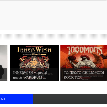
INNERWISH + special
ΤΟ ΠΡΩΤΟ CHILIOMODI
..
guests WARDRUM ...
ROCK FEST
ENT