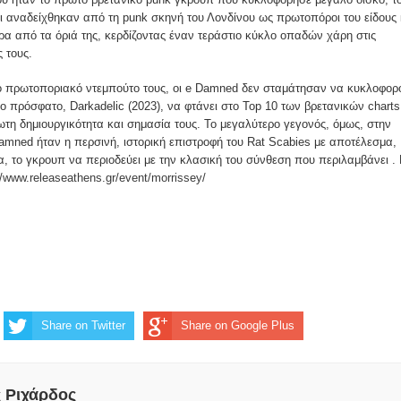
ναδείχθηκαν από τη punk σκηνή του Λονδίνου ως πρωτοπόροι του είδους 
α από τα όριά της, κερδίζοντας έναν τεράστιο κύκλο οπαδών χάρη στις
 τους.
ο πρωτοποριακό ντεμπούτο τους, οι e Damned δεν σταμάτησαν να κυκλοφορ
ιο πρόσφατο, Darkadelic (2023), να φτάνει στο Top 10 των βρετανικών charts
ίωτη δημιουργικότητα και σημασία τους. Το μεγαλύτερο γεγονός, όμως, στην
mned ήταν η περσινή, ιστορική επιστροφή του Rat Scabies με αποτέλεσμα,
, το γκρουπ να περιοδεύει με την κλασική του σύνθεση που περιλαμβάνει . 
//www.releaseathens.gr/event/morrissey/
Share on Twitter
Share on Google Plus
ς Ριχάρδος