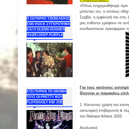
«Όπως ενημερωθήκαμε πριν λ
μπάντας του, ο οποίους οδή
Σερβία, η εμφάνισή του στις 
Ο ΣΩΤΗΡΗΣ ΤΖΕΒΕΛΕΚΟΣ
μας ευθύνη» γράφουν σε ανάρ
ΕΧΕΙ ROCK ΣΥΓΚΡΟΤΗΜΑ
συνδυαστικών προσφορών πο
ΚΑΙ Ο GLENN HUGHES
ΠΑΙΖΕΙ DEEP PURPLE
Για τους κατόχους εισιτη
ΕΤΣΙ ΠΗΡΑΝ ΤΟ ΟΝΟΜΑ
δίνονται οι παρακάτω επιλ
ΤΟΥΣ ΟΙ PRETTY BOY
FLOYD/UGLY KID JOE
1. Κάνοντας χρήση του εισιτ
οικονομική επιβάρυνση & περ
του Release Athens 2025.
Αναλυτικά: