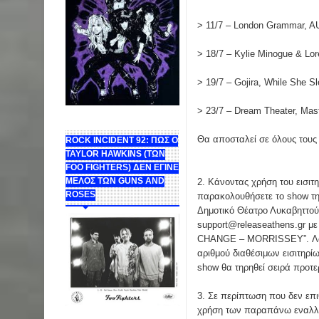
> 11/7 – London Grammar, 
> 18/7 – Kylie Minogue & Lo
> 19/7 – Gojira, While She S
> 23/7 – Dream Theater, Mas
Θα αποσταλεί σε όλους τους 
ROCK INCIDENT 92: ΠΩΣ Ο
TAYLOR HAWKINS (ΤΩΝ
FOO FIGHTERS) ΔΕΝ ΕΓΙΝΕ
ΜΕΛΟΣ ΤΩΝ GUNS AND
2. Κάνοντας χρήση του εισιτη
ROSES
παρακολουθήσετε το show τη
Δημοτικό Θέατρο Λυκαβηττού,
support@releaseathens.gr μ
CHANGE – MORRISSEY”. Λό
αριθμού διαθέσιμων εισιτηρί
show θα τηρηθεί σειρά προτε
3. Σε περίπτωση που δεν επι
χρήση των παραπάνω εναλλ