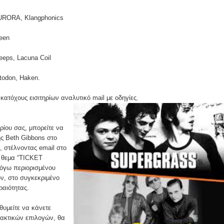
AURORA, Klangphonics
reen
leeps, Lacuna Coil
todon, Haken.
κατόχους εισιτηρίων αναλυτικό mail με οδηγίες.
ρίου σας, μπορείτε να
ς Beth Gibbons στο
 στέλνοντας email στο
ε θεμα “TICKET
γω περιορισμένου
ων, στο συγκεκριμένο
ραιότητας.
θυμείτε να κάνετε
ακτικών επιλογών, θα