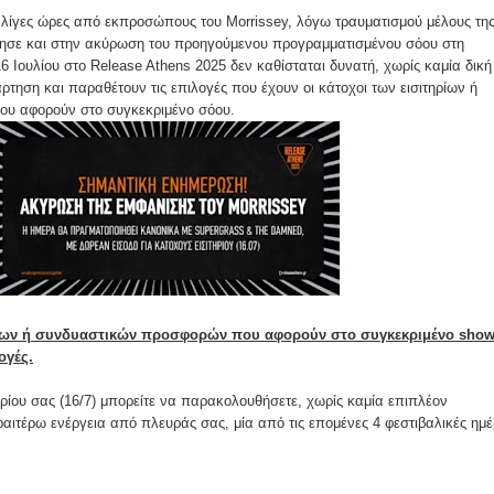
ίγες ώρες από εκπροσώπους του Morrissey, λόγω τραυματισμού μέλους τη
γησε και στην ακύρωση του προηγούμενου προγραμματισμένου σόου στη
16 Ιουλίου στο Release Athens 2025 δεν καθίσταται δυνατή, χωρίς καμία δική
τηση και παραθέτουν τις επιλογές που έχουν οι κάτοχοι των εισιτηρίων ή
υ αφορούν στο συγκεκριμένο σόου.
ρίων ή συνδυαστικών προσφορών που αφορούν στο συγκεκριμένο show
ογές.
ηρίου σας (16/7) μπορείτε να παρακολουθήσετε, χωρίς καμία επιπλέον
αιτέρω ενέργεια από πλευράς σας, μία από τις επομένες 4 φεστιβαλικές ημέ