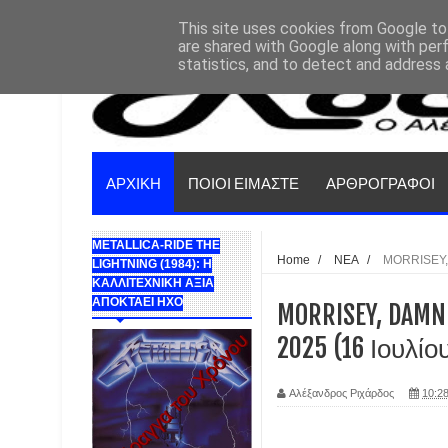
This site uses cookies from Google to 
are shared with Google along with per
statistics, and to detect and address 
ΑΡΧΙΚΗ
ΠΟΙΟΙ ΕΙΜΑΣΤΕ
ΑΡΘΡΟΓΡΑΦΟΙ
METALLICA-RIDE THE
Home
/
ΝΕΑ
/
MORRISEY,
LIGHTNING (1984): Η
ΚΑΛΛΙΤΕΧΝΙΚΗ ΑΞΙΑ
ΑΠΟΚΤΑΕΙ ΗΧΟ
MORRISEY, DAMN
2025 (16 Ιουλίο
Αλέξανδρος Ριχάρδος
10:28