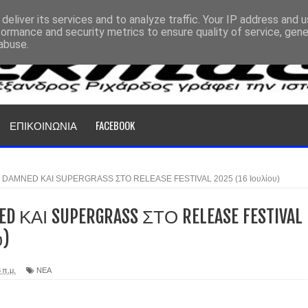
deliver its services and to analyze traffic. Your IP address and 
formance and security metrics to ensure quality of service, gen
abuse.
ΕΠΙΚΟΙΝΩΝΙΑ
FACEBOOK
 DAMNED ΚΑΙ SUPERGRASS ΣΤΟ RELEASE FESTIVAL 2025 (16 Ιουλίου)
ED ΚΑΙ SUPERGRASS ΣΤΟ RELEASE FESTIVAL
υ)
 π.μ.
ΝΕΑ