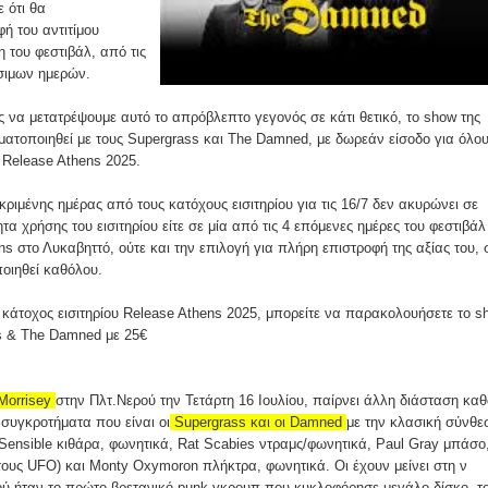
 ότι θα
ή του αντιτίμου
 του φεστιβάλ, από τις
άσιμων ημερών.
 να μετατρέψουμε αυτό το απρόβλεπτο γεγονός σε κάτι θετικό, το show της
ματοποιηθεί με τους Supergrass και The Damned, με δωρεάν είσοδο για όλο
υ Release Athens 2025.
ιμένης ημέρας από τους κατόχους εισιτηρίου για τις 16/7 δεν ακυρώνει σε
α χρήσης του εισιτηρίου είτε σε μία από τις 4 επόμενες ημέρες του φεστιβάλ
ns στο Λυκαβηττό, ούτε και την επιλογή για πλήρη επιστροφή της αξίας του, 
οιηθεί καθόλου.
 κάτοχος εισιτηρίου Release Athens 2025, μπορείτε να παρακολουήσετε το s
ss & The Damned με 25€
Morrisey
στην Πλτ.Νερού την Τετάρτη 16 Ιουλίου, παίρνει άλλη διάσταση κα
συγκροτήματα που είναι οι
Supergrass και οι Damned
με την κλασική σύνθε
Sensible κιθάρα, φωνητικά, Rat Scabies ντραμς/φωνητικά, Paul Gray μπάσο
ε τους UFO) και Monty Oxymoron πλήκτρα, φωνητικά. Οι έχουν μείνει στη ν
φού ήταν το πρώτο βρετανικό punk γκρουπ που κυκλοφόρησε μεγάλο δίσκο, τ