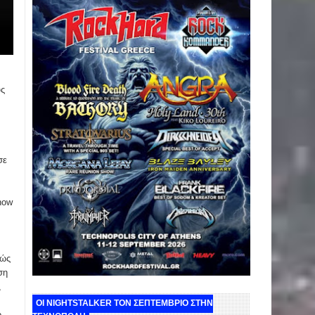
υς
σε
how
θώς
ση
,
ΟΙ NIGHTSTALKER ΤΟΝ ΣΕΠΤΕΜΒΡΙΟ ΣΤΗΝ
ο