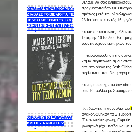
θέλαμε να σας ενημερώσουμε
πραγματοποιήσουμε επιστροφ
Ο ΑΛΕΞΑΝΔΡΟΣ ΡΙΧΑΡΔΟΣ
αμέσως μετά την ολοκλήρωση
ΔΙΑΒΑΣΕ ΤΟ ΒΙΒΛΙΟ ΓΙΑ ΤΙΣ
23 Ιουλίου και εντός 15 εργ
ΤΕΛΕΥΤΑΙΕΣ ΗΜΕΡΕΣ ΤΟΥ
JOHN LENNON ΚΑΙ ΓΡΑΦΕΙ
Σε κάθε περίπτωση, θέλοντας
Τετάρτης 16 Ιουλίου θα πραγ
τους κατόχους εισιτηρίων το
Η παρακολούθηση της συγκεκρ
καμία περίπτωση τη δυνατότητ
είτε στο show της Beth Gibbo
περίπτωση που δεν χρησιμοπ
Σε περίπτωση, που δεν είστε
στις 16 Ιουλίου με Supergra
Και ξαφνικά η συναυλία του
ανακοινώθηκαν τα 2 support 
ΟΙ DOORS ΤΟ L.A. WOMAN
(Dave Vanian φωνή, Captain 
KAI OI STRANGLERS!
φωνητικά (έχει παίξει και μ
ιστορία της δισκογραφίας α