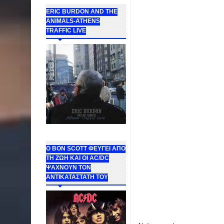
ERIC BURDON AND THE
ANIMALS-ATHENS
TRAFFIC LIVE
Ο BON SCOTT ΦΕΥΓΕΙ ΑΠΟ
ΤΗ ΖΩΗ ΚΑΙ ΟΙ AC/DC
ΨΑΧΝΟΥΝ ΤΟΝ
ΑΝΤΙΚΑΤΑΣΤΑΤΗ ΤΟΥ