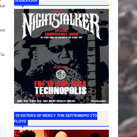
ΤΕΧΝΟΠΟΛΗ
και
ούν
Για
ΟΙ SISTERS OF MERCY ΤΟΝ ΣΕΠΤΕΜΒΡΙΟ ΣΤΟ
FLOYD