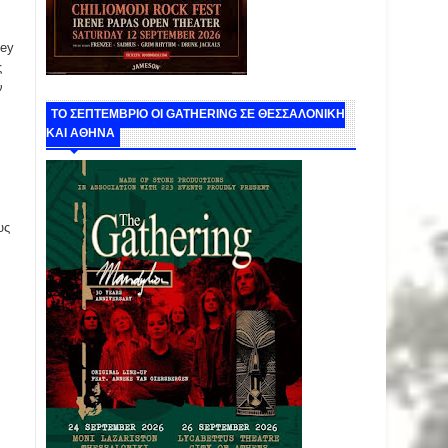
sey
ς
ν
ΤΟ ΣΕΠΤΕΜΒΡΙΟ ΟΙ GATHERING ΣΕ ΘΕΣΣΑΛΟΝΙΚΗ
ΚΑΙ ΑΘΗΝΑ
υς