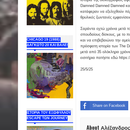
Damned Damned Damned και α
κατάφεραν να εξελιχθούν πέρ
θρυλικές ζωντανές εμφανίσεις
Σαράντα οχτώ χρόνια μετά τ
σπουδαίους δίσκους, με το π
CHICAGO 19 (1988):
και να επιβεβαιώνει την αμε
ΔΑΓΚΩΤΟ 20 ΚΑΙ ΒΑΛΕ!
πρόσφατη ιστορία των The Da
μετά από 35 ολόκληρα χρόνια
εισιτήρια πατήστε εδώ
https:
25/5/25
Share on Facebook
ΙΣΤΟΡΙΑ ΤΟΥ ΕΞΩΦΥΛΛΟΥ
ESCAPE ΤΩΝ JOURNEY
About Αλέξανδρο