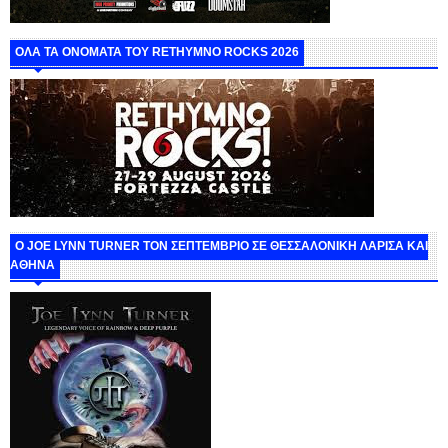
ΟΛΑ ΤΑ ΟΝΟΜΑΤΑ ΤΟΥ RETHYMNO ROCKS 2026
O JOE LYNN TURNER ΤΟΝ ΣΕΠΤΕΜΒΡΙΟ ΣΕ ΘΕΣΣΑΛΟΝΙΚΗ ΛΑΡΙΣΑ ΚΑΙ
ΑΘΗΝΑ