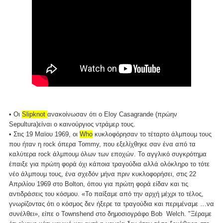
• Οι
Slipknot
ανακοίνωσαν ότι ο Eloy Casagrande (πρώην
Sepultura)είναι ο καινούργιος ντράμερ τους.
• Στις 19 Μαϊου 1969, οι
Who
κυκλοφόρησαν το τέταρτο άλμπουμ τους
που ήταν η rock όπερα Tommy, που εξελίχθηκε σαν ένα από τα
καλύτερα rock άλμπουμ όλων των εποχών. Το αγγλικό συγκρότημα
έπαιξε για πρώτη φορά όχι κάποια τραγούδια αλλά ολόκληρο το τότε
νέο άλμπουμ τους, ένα σχεδόν μήνα πριν κυκλοφορήσει, στις 22
Απριλίου 1969 στο Bolton, όπου για πρώτη φορά είδαν και τις
αντιδράσεις του κόσμου. «Το παίξαμε από την αρχή μέχρι το τέλος,
γνωρίζοντας ότι ο κόσμος δεν ήξερε τα τραγούδια και περιμέναμε …να
συνέλθει», είπε ο Townshend στο δημοσιογράφο Bob Welch. "Ξέραμε