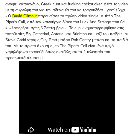
ανάψει καπνογόνο, Greek cunt και fucking cocksucker. Δείτε το video
με τη συγνώμη του για την αδυναμία του να τραγουδήσει, γιατί έβηχε.
• O
David Gilmour
παρουσίασε το πρώτο video single με τίτλο The
Piper's Call, από τον καινούργιο δίσκο του Luck And Strange που θα
κυκλοφορήσει σρτις 6 Σεπτεμβρίου . Το clip κινηματογραφήθηκε στις
τοποθεσίες Ely Cathedral, Astoria και Brighton και μαζί του παίζουν οι
Steve Gadd ντραμς,Guy Pratt μπάσο Rob Gentry μπάσο και τα παιδιά
του. Με το πρώτο άκουσμα, το The Piper's Call είναι ένα αργό
χαμηλόφωνο τραγούδι όπως ακριβώς και τα 2 τελευταία του
προσωπικά άλμπουμ.