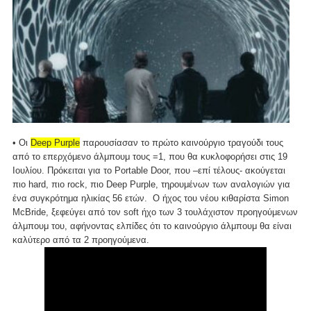
• Οι
Deep Purple
παρουσίασαν το πρώτο καινούργιο τραγούδι τους
από το επερχόμενο άλμπουμ τους =1, που θα κυκλοφορήσει στις 19
Ιουλίου. Πρόκειται για το Portable Door, που –επί τέλους- ακούγεται
πιο hard, πιο rock, πιο Deep Purple, τηρουμένων των αναλογιών για
ένα συγκρότημα ηλικίας 56 ετών. Ο ήχος του νέου κιθαρίστα Simon
McBride, ξεφεύγει από τον soft ήχο των 3 τουλάχιστον προηγούμενων
άλμπουμ του, αφήνοντας ελπίδες ότι το καινούργιο άλμπουμ θα είναι
καλύτερο από τα 2 προηγούμενα.