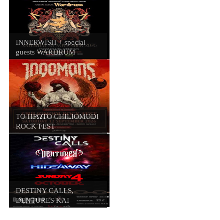
INNERWISH + special
guests WARDRUM ...
ΤΟ ΠΡΩΤΟ CHILIOMODI
ROCK FEST
DESTINY CALLS,
DENTURES ΚΑΙ
HIDEWAY...