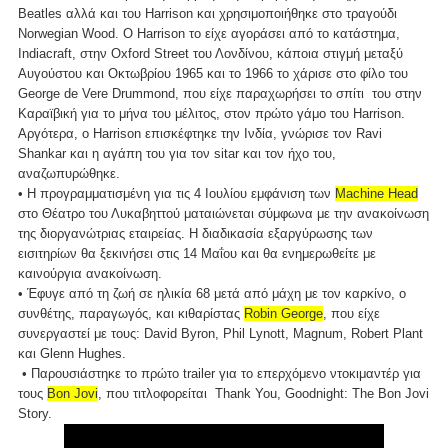
Beatles αλλά και του Harrison και χρησιμοποιήθηκε στο τραγούδι
Norwegian Wood. Ο Harrison το είχε αγοράσει από το κατάστημα,
Indiacraft, στην Oxford Street του Λονδίνου, κάποια στιγμή μεταξύ
Αυγούστου και Οκτωβρίου 1965 και το 1966 το χάρισε στο φίλο του
George de Vere Drummond, που είχε παραχωρήσει το σπίτι του στην
Καραϊβική για το μήνα του μέλιτος, στον πρώτο γάμο του Harrison.
Αργότερα, ο Harrison επισκέφτηκε την Ινδία, γνώρισε τον Ravi
Shankar και η αγάπη του για τον sitar και τον ήχο του,
αναζωπυρώθηκε.
• Η προγραμματισμένη για τις 4 Ιουλίου εμφάνιση των
Machine Head
στο Θέατρο του Λυκαβηττού ματαιώνεται σύμφωνα με την ανακοίνωση
της διοργανώτριας εταιρείας. Η διαδικασία εξαργύρωσης των
εισιτηρίων θα ξεκινήσει στις 14 Μαΐου και θα ενημερωθείτε με
καινούργια ανακοίνωση.
• Έφυγε από τη ζωή σε ηλικία 68 μετά από μάχη με τον καρκίνο, ο
συνθέτης, παραγωγός, και κιθαρίστας
Robin George
, που είχε
συνεργαστεί με τους: David Byron, Phil Lynott, Magnum, Robert Plant
και Glenn Hughes.
• Παρουσιάστηκε το πρώτο trailer για το επερχόμενο ντοκιμαντέρ για
τους
Bon Jovi
, που τιτλοφορείται Thank You, Goodnight: The Bon Jovi
Story.