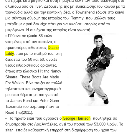
ότι είχαμε κάτι μαγικό και αυτή η μαγεία δεν ήταν τόσο ξεκάθαρη στο
άλμπουμ όσο σε live”. Δεδομένης της μη εξοικείωσης του κοινού με τα
τραγούδια αλλά και την κεντρική ιδέα, ο Townshend έδωσε στο κοινό
μια σύντομη σύνοψη της ιστορίας του Tommy, που μάλλον τους
μπέρδεψε αφού δεν είχε πάει για να ακούσει ιστορίες από το
μικρόφωνο. Η συνέχεια της ιστορίας είναι γνωστή….
• Πέθανε σε ηλικία 86 ετών
νικημένος από τον καρκίνο, ο
πρωτοπόρος κιθαρίστας
Duane
Eddy
, που με το παίξιμό του, στη
δεκαετία του 50 και 60, άνοιξε
νέους κιθαριστικούς ορίζοντες,
όπως στο κλασικό Hit της Nancy
Sinatra, These Boots Are Made
For Walkin. Είχε παίξει σε πολλά
τηλεοπτικά και κινηματογραφικά
μουσικά θέματα με πιο γνωστά
τα James Bond και Peter Gunn.
Τελευταίο του άλμπουμ ήταν το
Road Trip
(2011).
• Το πρώτο sitar που αγόρασε ο
George Harrison
, πουλήθηκε σε
δημοπρασία στο Λος Άντζελες, αντί του ποσού των 53.000 λιρών. Το
sitar, έπαιξε καθοριστική επιρροή στη διαμόρφωση του ήχου των