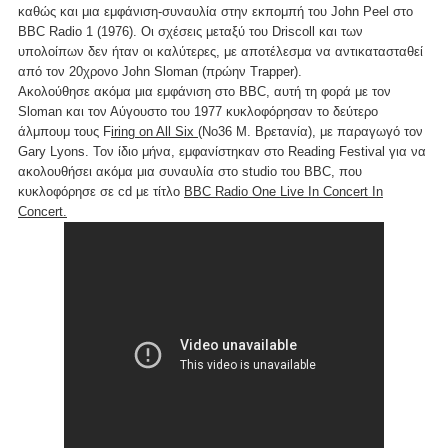
καθώς και μια εμφάνιση-συναυλία στην εκπομπή του John Peel στο
BBC Radio 1 (1976). Οι σχέσεις μεταξύ του Driscoll και των
υπολοίπων δεν ήταν οι καλύτερες, με αποτέλεσμα να αντικατασταθεί
από τον 20χρονο John Sloman (πρώην Trapper).
Ακολούθησε ακόμα μια εμφάνιση στο BBC, αυτή τη φορά με τον
Sloman και τον Αύγουστο του 1977 κυκλοφόρησαν το δεύτερο
άλμπουμ τους F
iring on All Six
(No36 Μ. Βρετανία), με παραγωγό τον
Gary Lyons. Τον ίδιο μήνα, εμφανίστηκαν στο Reading Festival για να
ακολουθήσει ακόμα μια συναυλία στο studio του BBC, που
κυκλοφόρησε σε cd με τίτλο
BBC Radio One Live In Concert In
Concert.