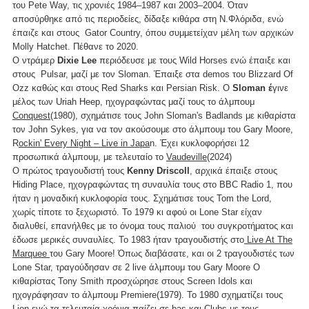
του Pete Way, τις χρονιές 1984–1987 και 2003–2004. Όταν
αποσύρθηκε από τις περιοδείες, δίδαξε κιθάρα στη Ν.Φλόριδα, ενώ
έπαιζε και στους Gator Country, όπου συμμετείχαν μέλη των αρχικών
Molly Hatchet. Πέθανε το 2020.
Ο ντράμερ
Dixie Lee
περιόδευσε με τους Wild Horses ενώ έπαιξε και
στους Pulsar, μαζί με τον Sloman. Έπαιξε στα demos του Blizzard Of
Ozz καθώς και στους Red Sharks και Persian Risk. Ο
Sloman έ
γινε
μέλος των Uriah Heep, ηχογραφώντας μαζί τους το άλμπουμ
Conquest
(1980), σχημάτισε τους John Sloman's Badlands με κιθαρίστα
τον John Sykes, για να τον ακούσουμε στο άλμπουμ του Gary Moore,
R
ockin' Every Night – Live in Japa
n. Έχει κυκλοφορήσει 12
προσωπικά άλμπουμ, με τελευταίο το
Vaudeville
(2024)
Ο πρώτος τραγουδιστή τους
Kenny Driscoll
, αρχικά έπαιξε στους
Hiding Place, ηχογραφώντας τη συναυλία τους στο BBC Radio 1, που
ήταν η μοναδική κυκλοφορία τους. Σχημάτισε τους Tom the Lord,
χωρίς τίποτε το ξεχωριστό. Το 1979 κι αφού οι Lone Star είχαν
διαλυθεί, επανήλθες με το όνομα τους παλιού του συγκροτήματος και
έδωσε μερικές συναυλίες. Το 1983 ήταν τραγουδιστής στο
Live At The
Marquee
του Gary Moore! Όπως διαβάσατε, και οι 2 τραγουδιστές των
Lone Star, τραγούδησαν σε 2 live άλμπουμ του Gary Moore O
κιθαρίστας Tony Smith προσχώρησε στους Screen Idols και
ηχογράφησαν το άλμπουμ Premiere(1979). Το 1980 σχηματίζει τους
Lion ενώ τα τελευταία χρόνια παίζει σε bas και Clubs με τους