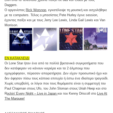
Daggers.
Ο οργανίστας
Rick Worsnop
, εγκατέλειψε τη μουσική και ασχολήθηκε
με τα computers. Τέλος ο μπασίστας Pete Hurley έγινε session,
έχοντας παίξει και με τους Jerry Lee Lewis, Linda Gail Lewis και Van
Morrison.
ΕΝ ΚΑΤΑΚΛΕΙΔΙ
Οι Lone Star ήταν ένα από τα πολλά βρετανικά συγκροτήματα που
δεν κατάφεραν να κάνουν καριέρα και τα 2 άλμπουμ που
ηχογράφησαν, πέρασαν απαρατήρητα. Δεν είχαν προσωπικό ήχο και
δεν άφησαν πίσω τους κάποια επιτυχία ή έστω ένα ιδιαίτερο τραγούδι.
Χωρίς υπερβολή, οι λόγοι που τους θυμόμαστε είναι η συμμετοχή του
Paul Chapman στους Ufo, του John Sloman στους Uriah Heep και στο
R
ockin' Every Night – Live in Japan
και του Kenny Driscoll στο
Live At
The Marquee!