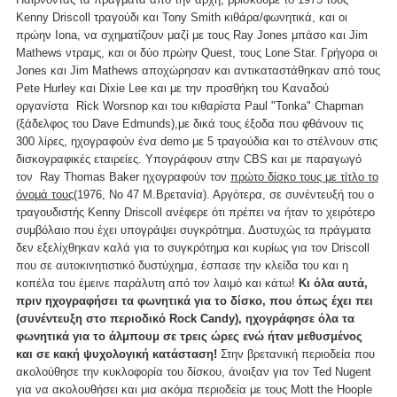
Kenny Driscoll τραγούδι και Tony Smith κιθάρα/φωνητικά, και οι
πρώην Iona, να σχηματίζουν μαζί με τους Ray Jones μπάσο και Jim
Mathews ντραμς, και οι δύο πρώην Quest, τους Lone Star. Γρήγορα οι
Jones και Jim Mathews αποχώρησαν και αντικαταστάθηκαν από τους
Pete Hurley και Dixie Lee και με την προσθήκη του Καναδού
οργανίστα Rick Worsnop και του κιθαρίστα Paul "Tonka" Chapman
(ξάδελφος του Dave Edmunds),με δικά τους έξοδα που φθάνουν τις
300 λίρες, ηχογραφούν ένα demo με 5 τραγούδια και το στέλνουν στις
δισκογραφικές εταιρείες. Υπογράφουν στην CBS και με παραγωγό
τον Ray Thomas Baker ηχογραφούν τον
πρώτο δίσκο τους με τίτλο το
όνομά τους
(1976, Νο 47 Μ.Βρετανία). Αργότερα, σε συνέντευξή του ο
τραγουδιστής Kenny Driscoll ανέφερε ότι πρέπει να ήταν το χειρότερο
συμβόλαιο που έχει υπογράψει συγκρότημα. Δυστυχώς τα πράγματα
δεν εξελίχθηκαν καλά για το συγκρότημα και κυρίως για τον Driscoll
που σε αυτοκινητιστικό δυστύχημα, έσπασε την κλείδα του και η
κοπέλα του έμεινε παράλυτη από τον λαιμό και κάτω!
Κι όλα αυτά,
πριν ηχογραφήσει τα φωνητικά για το δίσκο, που όπως έχει πει
(συνέντευξη στο περιοδικό Rock Candy), ηχογράφησε όλα τα
φωνητικά για το άλμπουμ σε τρεις ώρες ενώ ήταν μεθυσμένος
και σε κακή ψυχολογική κατάσταση!
Στην βρετανική περιοδεία που
ακολούθησε την κυκλοφορία του δίσκου, άνοιξαν για τον Ted Nugent
για να ακολουθήσει και μια ακόμα περιοδεία με τους Mott the Hoople