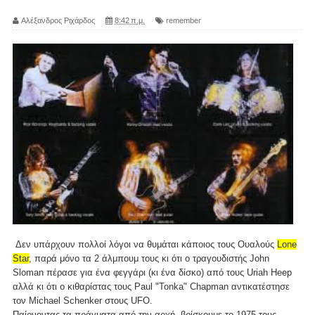
Αλέξανδρος Ριχάρδος
8:42 π.μ.
remember
Δεν υπάρχουν πολλοί λόγοι να θυμάται κάποιος τους Ουαλούς
Lone
Star
, παρά μόνο τα 2 άλμπουμ τους κι ότι ο τραγουδιστής John
Sloman πέρασε για ένα φεγγάρι (κι ένα δίσκο) από τους Uriah Heep
αλλά κι ότι ο κιθαρίστας τους Paul "Tonka" Chapman αντικατέστησε
τον Michael Schenker στους UFO.
Παίρνοντας τα πράγματα από την αρχή, βρίσκουμε το 1975 τους