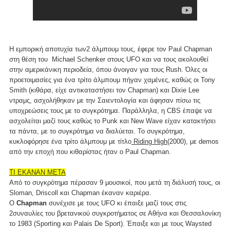
Η εμπορική αποτυχία των2 άλμπουμ τους, έφερε τον Paul Chapman
στη θέση του Michael Schenker στους UFO και να τους ακολουθεί
στην αμερικάνικη περιοδεία, όπου άνοιγαν για τους Rush. Όλες οι
προετοιμασίες για ένα τρίτο άλμπουμ πήγαν χαμένες, καθώς οι Tony
Smith (κιθάρα, είχε αντικαταστήσει τον Chapman) και Dixie Lee
ντραμς, ασχολήθηκαν με την Σαιεντολογία και άφησαν πίσω τις
υποχρεώσεις τους με το συγκρότημα. Παράλληλα, η CBS έπαψε να
ασχολείται μαζί τους καθώς το Punk και New Wave είχαν κατακτήσει
τα πάντα, με το συγκρότημα να διαλύεται. Το συγκρότημα,
κυκλοφόρησε ένα τρίτο άλμπουμ με τίτλο
Riding High
(2000), με demos
από την εποχή που κιθαρίστας ήταν ο Paul Chapman.
ΤΙ ΕΚΑΝΑΝ ΜΕΤΑ
Από το συγκρότημα πέρασαν 9 μουσικοί, που μετά τη διάλυσή τους, οι
Sloman, Driscoll και Chapman έκαναν καριέρα.
O
Chapman
συνέχισε με τους UFO κι έπαιξε μαζί τους στις
2συναυλίες του βρετανικού συγκροτήματος σε Αθήνα και Θεσσαλονίκη
το 1983 (Sporting και Palais De Sport). Έπαιξε και με τους Waysted