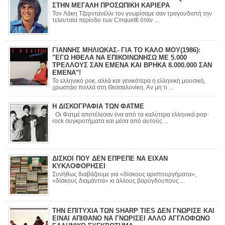
ΣΤΗΝ ΜΕΓΑΛΗ ΠΡΟΣΩΠΙΚΗ ΚΑΡΙΕΡΑ
Τον Λάκη Τζορντανέλλι τον γνωρίσαμε σαν τραγουδιστή την
τελευταία περίοδο των Cinquetti όταν ...
ΓΙΑΝΝΗΣ ΜΗΛΙΩΚΑΣ- ΓΙΑ ΤΟ ΚΑΛΟ ΜΟΥ(1986):
"ΕΓΩ ΗΘΕΛΑ ΝΑ ΕΠΙΚΟΙΝΩΝΗΣΩ ΜΕ 5.000
ΤΡΕΛΛΟΥΣ ΣΑΝ ΕΜΕΝΑ ΚΑΙ ΒΡΗΚΑ 8.000.000 ΣΑΝ
ΕΜΕΝΑ"!
Το ελληνικό ροκ, αλλά και γενικότερα η ελληνική μουσική,
χρωστάει πολλά στη Θεσσαλονίκη. Αν μη τι ...
Η ΔΙΣΚΟΓΡΑΦΙΑ ΤΩΝ ΦΑΤΜΕ
Οι Φατμέ αποτέλεσαν ένα από τα καλύτερα ελληνικά pop-
rock συγκροτήματα και μέσα από αυτούς ...
ΔΙΣΚΟΙ ΠΟΥ ΔΕΝ ΕΠΡΕΠΕ ΝΑ ΕΙΧΑΝ
ΚΥΚΛΟΦΟΡΗΣΕΙ
Συνήθως διαβάζουμε για «δίσκους αριστουργήματα»,
«δίσκους διαμάντια» κι άλλους βαρύγδουπους ...
ΤΗΝ ΕΠΙΤΥΧΙΑ ΤΩΝ SHARP TIES ΔΕΝ ΓΝΩΡΙΣΕ ΚΑΙ
ΕΙΝΑΙ ΑΠΙΘΑΝΟ ΝΑ ΓΝΩΡΙΣΕΙ ΑΛΛΟ ΑΓΓΛΟΦΩΝΟ