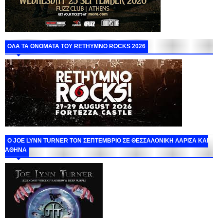
ΟΛΑ ΤΑ ΟΝΟΜΑΤΑ ΤΟΥ RETHYMNO ROCKS 2026
O JOE LYNN TURNER ΤΟΝ ΣΕΠΤΕΜΒΡΙΟ ΣΕ ΘΕΣΣΑΛΟΝΙΚΗ ΛΑΡΙΣΑ ΚΑΙ
ΑΘΗΝΑ