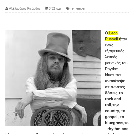
Αλέξανδρος Ριχάρδος
3:32 π.μ.
remember
O
Leon
Russell
ήταν
ένας
εξαιρετικός
λευκός
μουσικός του
Rhythm
blues που
ανακάτεψε
σε σωστές
δόσεις το
rock and
roll,την
country, το
gospel, το
bluegrass,το
rhythm and