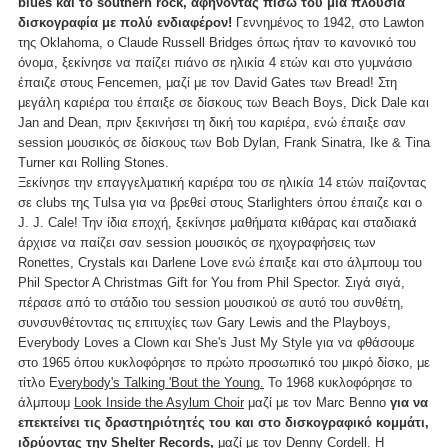
blues και το southern rock, αφήνοντας πίσω του μια πλούσια
δισκογραφία με πολύ ενδιαφέρον!
Γεννημένος το 1942, στο Lawton
της Oklahoma, ο Claude Russell Bridges όπως ήταν το κανονικό του
όνομα, ξεκίνησε να παίζει πιάνο σε ηλικία 4 ετών και στο γυμνάσιο
έπαιζε στους Fencemen, μαζί με τον David Gates των Bread! Στη
μεγάλη καριέρα του έπαιξε σε δίσκους των Beach Boys, Dick Dale και
Jan and Dean, πριν ξεκινήσει τη δική του καριέρα, ενώ έπαιξε σαν
session μουσικός σε δίσκους των Bob Dylan, Frank Sinatra, Ike & Tina
Turner και Rolling Stones.
Ξεκίνησε την επαγγελματική καριέρα του σε ηλικία 14 ετών παίζοντας
σε clubs της Tulsa για να βρεθεί στους Starlighters όπου έπαιζε και ο
J. J. Cale! Την ίδια εποχή, ξεκίνησε μαθήματα κιθάρας και σταδιακά
άρχισε να παίζει σαν session μουσικός σε ηχογραφήσεις των
Ronettes, Crystals και Darlene Love ενώ έπαιξε και στο άλμπουμ του
Phil Spector A Christmas Gift for You from Phil Spector. Σιγά σιγά,
πέρασε από το στάδιο του session μουσικού σε αυτό του συνθέτη,
συνσυνθέτοντας τις επιτυχίες των Gary Lewis and the Playboys,
Everybody Loves a Clown και She's Just My Style για να φθάσουμε
στο 1965 όπου κυκλοφόρησε το πρώτο προσωπικό του μικρό δίσκο, με
τίτλο E
verybody's Talking 'Bout the Young.
To 1968 κυκλοφόρησε το
άλμπουμ
Look Inside the Asylum Choir
μαζί με τον Marc Benno
για να
επεκτείνει τις δραστηριότητές του και στο δισκογραφικό κομμάτι,
ιδρύοντας την Shelter Records,
μαζί με τον Denny Cordell. Η