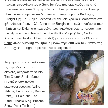
περιείχε τη σύνθεσή του
A Song for You,
που διασκευάστηκε από
περισσότερους από 40 τραγουδιστές! Η γνωριμία του με τον George
Harrison τον έφερε να παίζει πιάνο στο άλμπουμ των Badfinger,
Straight Up
(1971, Apple Records) και την ίδια χρονιά εμφανίστηκε στη
φιλανθρωπική συναυλία Concert for Bangladesh, ενώ συνόδευσε τους
Harrison και Dylan στα τραγούδια τους! Ακολούθησαν τα προσωπικά
του άλμπουμ Leon Russell and the Shelter People(1971, Νο 17
Αμερική) και Asylum Choir II (1971) για να φθάσουμε στο 1972 και στο
Carney
(No2 Αμερική) που ήταν η μεγαλύτερη επιτυχία του, βγάζοντας
2 επιτυχίες, τα Tight Rope και This Masquerade.
Τα χρήματα που έβγαλε από
τις περιοδείες και τους
δίσκους, αγόρασε το studio
The Church Studio όπου
ηχογράφησαν πολλοί
επώνυμοι μουσικοί (Willie
Nelson, Eric Clapton, Bonnie
Raitt,, JJ Cale, the Gap
Band, Freddie King, Phoebe
Snow, Peter Tosh κ.α).