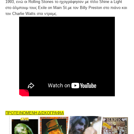
1993, ενώ οι Rolling Stones το ηχογράφησαν με τίτλο Shine a Light
στο άλμπουμ τους Exile on Main St.με τον Billy Preston στο πιάνο και
τον Charlie Watts στα ντραμς.
ΠΡΟΤΕΙΝΟΜΕΝΗ ΔΙΣΚΟΓΡΑΦΙΑ