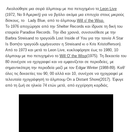
Ακολούθησε μια σειρά άλμπουμ με πιο πετυχημένο το
Leon Live
(1972, Νο 9 Αμερική) για να βγάλει ακόμα μια επιτυχία στους μικρούς
δίσκους, το Lady Blue, από το άλμπουμ
Will o' the Wisp.
Το 1976 αποχώρησε από την Shelter Records και ίδρυσε τη δική του
εταιρεία Paradise Records. Την ίδια χρονιά, συνσυνέθεσε με την
Barbra Streisand το τραγούδι Lost Inside of You για την ταινία A Star
Is Born(το τραγούδι ερμήνευσαν η Streisand κι ο Kris Kristofferson).
Από το 1973 και μετά το Leon Live, κυκλοφόρησε έως το 1980, 10
άλμπουμ με πιο πετυχημένο το
Will O' the Wisp
(1975). Τη δεκαετία του
80 συνέχισε να ηχογραφεί και να εμφανίζεται σε περιοδείες, με
σημαντικότερη την περιοδεία μαζί με τον Edgar Winter (1988-89). Καθ’
όλες τις δεκαετίες του 90, 00 αλλά και 10, συνέχισε να ηχογραφεί με
τελευταία ηχογράφησή το άλμπουμ On a Distant Shore(2017). Έφυγε
από τη ζωή σε ηλικία 74 ετών μετά, από εγχείρηση καρδιάς.