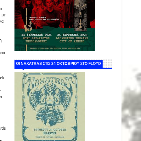
ρ
 με
ένα
η
ορά
ΟΙ NAXATRAS ΣΤΙΣ 24 ΟΚΤΩΒΡΙΟΥ ΣΤΟ FLOYD
ock,
n
y
ι
ards
ση