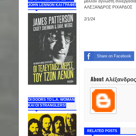
μάλλον άγνωστη συνεργασία
JOHN LENNON ΚΑΙ ΓΡΑΦΕΙ
ΑΛΕΞΑΝΔΡΟΣ ΡΙΧΑΡΔΟΣ
2/1/24
Share on Facebook
About Αλέξανδρο
ΟΙ DOORS ΤΟ L.A. WOMAN
KAI OI STRANGLERS!
RELATED POSTS