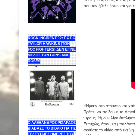
που τον ήθελε έστω και για 
ROCK INCIDENT 92: ΠΩΣ Ο
TAYLOR HAWKINS (ΤΩΝ
FOO FIGHTERS) ΔΕΝ ΕΓΙΝΕ
ΜΕΛΟΣ ΤΩΝ GUNS AND
ROSES
«Ήμουν στο στούντιο και χτύ
Πρέπει να παίξουμε τα Ameri
ντραμς. Ήμουν λίγο έκπληκτο
Ο ΑΛΕΞΑΝΔΡΟΣ ΡΙΧΑΡΔΟΣ
Ευτυχώς, ήταν μια μπαλάντα π
ΔΙΑΒΑΣΕ ΤΟ ΒΙΒΛΙΟ ΓΙΑ ΤΙΣ
ακούστε το video από εκείνη
ΤΕΛΕΥΤΑΙΕΣ ΗΜΕΡΕΣ ΤΟΥ