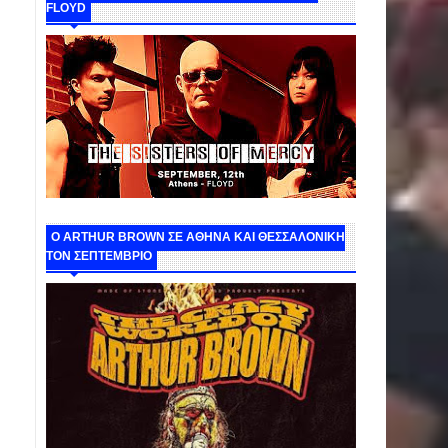
FLOYD
O ARTHUR BROWN ΣΕ ΑΘΗΝΑ ΚΑΙ ΘΕΣΣΑΛΟΝΙΚΗ
ΤΟΝ ΣΕΠΤΕΜΒΡΙΟ