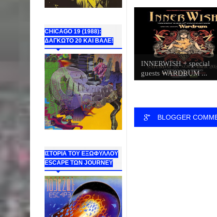
CHICAGO 19 (1988):
ΔΑΓΚΩΤΟ 20 ΚΑΙ ΒΑΛΕ!
INNERWISH + special
guests WARDRUM ...
BLOGGER COMM
ΙΣΤΟΡΙΑ ΤΟΥ ΕΞΩΦΥΛΛΟΥ
ESCAPE ΤΩΝ JOURNEY