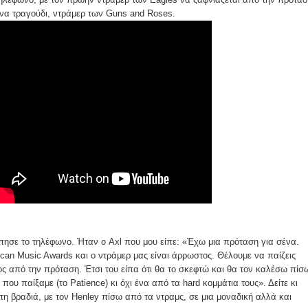
ένα τραγούδι, ντράμερ των Guns and Roses.
πησε το τηλέφωνο. Ήταν ο Axl που μου είπε: «Έχω μια πρόταση για σένα.
can Music Awards και ο ντράμερ μας είναι άρρωστος. Θέλουμε να παίζεις
ς από την πρόταση. Έτσι του είπα ότι θα το σκεφτώ και θα τον καλέσω πίσ
ου παίξαμε (το Patience) κι όχι ένα από τα hard κομμάτια τους». Δείτε κι
 τη βραδιά, με τον Henley πίσω από τα ντραμς, σε μια μοναδική αλλά και