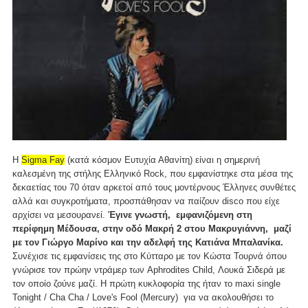
Η
Sigma Fay
(κατά κόσμον Ευτυχία Αθανίτη) είναι η σημερινή
καλεσμένη της στήλης Ελληνικό Rock, που εμφανίστηκε στα μέσα της
δεκαετίας του 70 όταν αρκετοί από τους μοντέρνους Έλληνες συνθέτες
αλλά και συγκροτήματα, προσπάθησαν να παίζουν disco που είχε
αρχίσει να μεσουρανεί.
Έγινε γνωστή, εμφανιζόμενη στη
περίφημη Μέδουσα, στην οδό Μακρή 2 στου Μακρυγιάννη, μαζί
με τον Γιώργο Μαρίνο και την αδελφή της Κατιάνα Μπαλανίκα.
Συνέχισε τις εμφανίσεις της στο Κύτταρο με τον Κώστα Τουρνά όπου
γνώρισε τον πρώην ντράμερ των Aphrodites Child, Λουκά Σιδερά με
τον οποίο ζούνε μαζί. H πρώτη κυκλοφορία της ήταν το maxi single
Tonight / Cha Cha / Love's Fool (Mercury) για να ακολουθήσει το