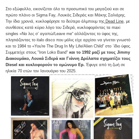
Στο εξώφυλλο, εικονίζεται όλο το προσωπικό του μαγαζιού και σε
πρώτο πλάνο οι Sigma Fay, Λουκάς Σιδεράς και Μάκης Σαλιάρης.
Την ίδια χρονιά, κυκλοφόρησε το δεύτερο άλμπουμ της
Dead Line
, με
συνθέσεις κατά κύριο λόγο του Σιδερά, κυκλοφορόντας τα maxi
singles «Να λες σ’ αγαπώ/Leave me“ αλλάζοντας το ύφος της,
πλησιάζοντας το italo disco που μόλις είχε αρχίσει να γίνεται γνωστό
και το 1984 το «You're The Drug In My Life/Alien Child” στο ΄ίδιο ύφος.
Συμμετείχε στους "Iron Loko Band"
και το 1992 μαζί με τους Jimmy
Διακουμάκο, Λουκά Σιδερά και Γιάννη Δρόλαπα σχηματίζει τους
Diesel και κυκλοφορούν το ομώνυμο Ep.
Έφυγε από τη ζωή σε
ηλικία 70 ετών τον Ιανουάριο του 2025.