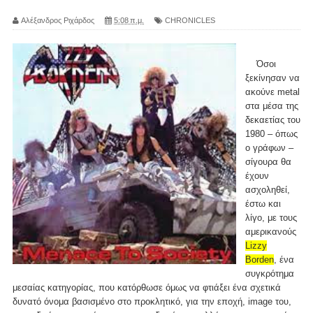
Αλέξανδρος Ριχάρδος
5:08 π.μ.
CHRONICLES
Όσοι
ξεκίνησαν να
ακούνε metal
στα μέσα της
δεκαετίας του
1980 – όπως
ο γράφων –
σίγουρα θα
έχουν
ασχοληθεί,
έστω και
λίγο, με τους
αμερικανούς
Lizzy
Borden
, ένα
συγκρότημα
μεσαίας κατηγορίας, που κατόρθωσε όμως να φτιάξει ένα σχετικά
δυνατό όνομα βασισμένο στο προκλητικό, για την εποχή, image του,