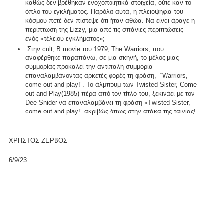
καθώς δεν βρέθηκαν ενοχοποιητικά στοιχεία, ούτε καν το
όπλο του εγκλήματος. Παρόλα αυτά, η πλειοψηφία του
κόσμου ποτέ δεν πίστεψε ότι ήταν αθώα. Να είναι άραγε η
περίπτωση της Lizzy, μια από τις σπάνιες περιπτώσεις
ενός «τέλειου εγκλήματος»;
Στην cult, B movie του 1979, The Warriors, που
αναφέρθηκε παραπάνω, σε μια σκηνή, το μέλος μιας
συμμορίας προκαλεί την αντίπαλη συμμορία
επαναλαμβάνοντας αρκετές φορές τη φράση, “Warriors,
come out and play!”. Το άλμπουμ των Twisted Sister, Come
out and Play(1985) πέρα από τον τίτλο του, ξεκινάει με τον
Dee Snider να επαναλαμβάνει τη φράση «Τwisted Sister,
come out and play!” ακριβώς όπως στην ατάκα της ταινίας!
ΧΡΗΣΤΟΣ ΖΕΡΒΟΣ
6/9/23