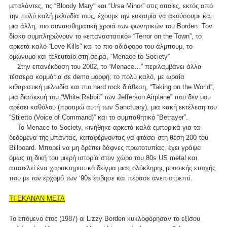
μπαλάντες, τις “Bloody Mary” και “Ursa Minor” στις οποίες, εκτός από
την πολύ καλή μελωδία τους, έχουμε την ευκαιρία να ακούσουμε και
μια άλλη, πιο συναισθηματική χροιά των φωνητικών του Borden. Toν
δίσκο συμπληρώνουν το «επαναστατικό» “Terror on the Town”, το
αρκετά καλό “Love Kills” και το πιο αδιάφορο του άλμπουμ, το
ομώνυμο και τελευταίο στη σειρά, “Menace to Society”
Στην επανέκδοση του 2002, το “Menace…” περιλαμβάνει άλλα
τέσσερα κομμάτια σε demo μορφή: το πολύ καλό, με ωραία
κιθαριστική μελωδία και πιο hard rock διάθεση, “Taking on the World”,
μια διασκευή του “White Rabbit” των Jefferson Airplane” που δεν μου
αρέσει καθόλου (προτιμώ αυτή των Sanctuary), μια κακή εκτέλεση του
“Stiletto (Voice of Command)” και το συμπαθητικό “Betrayer”.
To Menace to Society, κινήθηκε αρκετά καλά εμπορικά για τα
δεδομένα της μπάντας, καταφέρνοντας να φτάσει στη θέση 200 του
Billboard. Μπορεί να μη δρέπει δάφνες πρωτοτυπίας, έχει γράψει
όμως τη δική του μικρή ιστορία στον χώρο του 80s US metal και
αποτελεί ένα χαρακτηριστικό δείγμα μιας ολόκληρης μουσικής εποχής
που με τον ερχομό των ‘90s έσβησε και πέρασε ανεπιστρεπτί.
ΤΙ ΕΚΑΝΑΝ ΜΕΤΑ
Το επόμενο έτος (1987) οι Lizzy Borden κυκλοφόρησαν το εξίσου