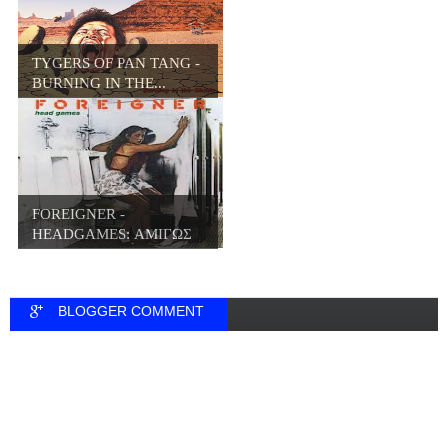
TYGERS OF PAN TANG -
BURNING IN THE...
FOREIGNER -
HEADGAMES: ΑΜΙΓΩΣ
HARD ...
BLOGGER COMMENT