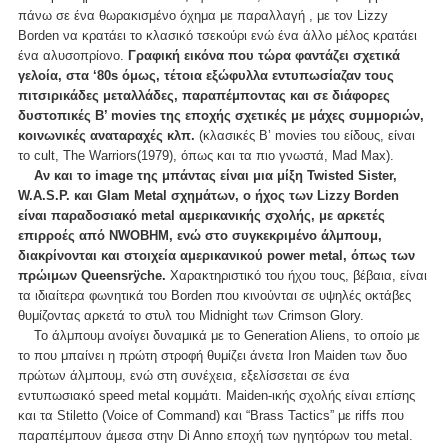
πάνω σε ένα θωρακισμένο όχημα με παραλλαγή , με τον Lizzy
Borden να κρατάει το κλασικό τσεκούρι ενώ ένα άλλο μέλος κρατάει
ένα αλυσοπρίονο.
Γραφική εικόνα που τώρα φαντάζει σχετικά
γελοία, στα ‘80s όμως, τέτοια εξώφυλλα εντυπωσίαζαν τους
πιτσιρικάδες μεταλλάδες, παραπέμποντας και σε διάφορες
δυστοπικές Β’ movies της εποχής σχετικές με μάχες συμμοριών,
κοινωνικές αναταραχές κλπ.
(κλασικές Β’ movies του είδους, είναι
το cult, The Warriors(1979), όπως και τα πιο γνωστά, Mad Max).
Αν και το image της μπάντας είναι μια μίξη Twisted Sister,
W.A.S.P. και Glam Metal σχημάτων, ο ήχος των Lizzy Borden
είναι παραδοσιακό metal αμερικανικής σχολής, με αρκετές
επιρροές από NWOBHM, ενώ στο συγκεκριμένο άλμπουμ,
διακρίνονται και στοιχεία αμερικανικού power metal, όπως των
πρώιμων Queensrÿche.
Χαρακτηριστικό του ήχου τους, βέβαια, είναι
τα ιδιαίτερα φωνητικά του Borden που κινούνται σε υψηλές οκτάβες
θυμίζοντας αρκετά το στυλ του Midnight των Crimson Glory.
Το άλμπουμ ανοίγει δυναμικά με το Generation Aliens, το οποίο με
το που μπαίνει η πρώτη στροφή θυμίζει άνετα Iron Maiden των δυο
πρώτων άλμπουμ, ενώ στη συνέχεια, εξελίσσεται σε ένα
εντυπωσιακό speed metal κομμάτι. Maiden-ικής σχολής είναι επίσης
και τα Stiletto (Voice of Command) και “Brass Tactics” με riffs που
παραπέμπουν άμεσα στην Di Anno εποχή των ηγητόρων του metal.