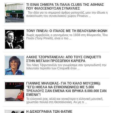
ΤΙ ΕΙΝΑΙ ΣΗΜΕΡΑ ΤΑ ΠΑΛΙΑ CLUBS ΤΗΣ ΑΘΗΝΑΣ
ΠΟΥ ΦΙΛΟΞΕΝΟΥΣΑΝ ΣΥΝΑΥΛΙΕΣ
Την ιδέα για το σημερινό άρθρο-ρεπορτάζ, μου την έδωσε η
ανακοίνωση του συναυλιακού χώρου Piraeus ...
ΤΟΝΥ ΠΙΝΕΛΙ: Ο ΙΤΑΛΟΣ ΜΕ ΤΗ ΒΕΛΟΥΔΙΝΗ ΦΩΝΗ
Χωρίς αμφιβολία, ο γεννημένος το 1938 στη Φλορεντία, Τόνι
Πινέλι (Tony Pinelli), είναι ο πιο ...
ΛΑΚΗΣ ΤΖΟΡΝΤΑΝΕΛΛΙ: ΑΠΟ ΤΟΥΣ CINQUETTI
ΣΤΗΝ ΜΕΓΑΛΗ ΠΡΟΣΩΠΙΚΗ ΚΑΡΙΕΡΑ
Τον Λάκη Τζορντανέλλι τον γνωρίσαμε σαν τραγουδιστή την
τελευταία περίοδο των Cinquetti όταν ...
ΓΙΑΝΝΗΣ ΜΗΛΙΩΚΑΣ- ΓΙΑ ΤΟ ΚΑΛΟ ΜΟΥ(1986):
"ΕΓΩ ΗΘΕΛΑ ΝΑ ΕΠΙΚΟΙΝΩΝΗΣΩ ΜΕ 5.000
ΤΡΕΛΛΟΥΣ ΣΑΝ ΕΜΕΝΑ ΚΑΙ ΒΡΗΚΑ 8.000.000 ΣΑΝ
ΕΜΕΝΑ"!
Το ελληνικό ροκ, αλλά και γενικότερα η ελληνική μουσική,
χρωστάει πολλά στη Θεσσαλονίκη. Αν μη τι ...
Η ΔΙΣΚΟΓΡΑΦΙΑ ΤΩΝ ΦΑΤΜΕ