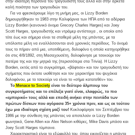
στην ιδιαίτερη περσόνα του τραγουδιστή τους αλλά και στην αρκετά
καλή ποιότητα των τραγουδιών του.
Για να φρεσκάρουμε λίγο τη μνήμη μας, οι Lizzy Borden
δημιουργήθηκαν το 1983 στην Καλιφόρνια των ΗΠΑ από τα αδέρφια
Lizzy Borden (κανονικό όνομα Grecory Charles Harges) και Joey
Scott Harges, τραγουδιστής και ντράμερ αντίστοιχα , οι οποίοι από
τότε έως και σήμερα είναι τα σταθερά μέλη της μπάντας, με τα
υπόλοιπα μέλη να εναλλάσσονται ανά χρονικές περιόδους. Το όνομά
τους το πήραν από μια, υποτιθέμενη, δολοφόνο η οποία κατηγορήθηκε
ότι στις 4/8/1892, στη Μασαχουσέτη, δολοφόνησε με τσεκούρι τον
πατέρα της και την μητριά της (περισσότερα στα Trivia). Η Lizzy
Borden, εκτός από το συγκρότημα, «βάφτισε» και τον τραγουδιστή του
σχήματος που έκτοτε υιοθέτησε και τον χαρακτήρα του ψυχάκια
δολοφόνου, με το τσεκούρι να είναι το «σήμα κατατεθέν» του.
Το
Menace to Society
είναι το δεύτερο άλμπουμ του
συγκροτήματος και το επέλεξα γιατί είναι, ελαφρώς, το πιο
«εμπορικό» τους αλλά και επειδή ανήκει στην πεντάδα των
πρώτων δίσκων που αγόρασα 35+ χρόνια πριν, και ως εκ τούτου
έχω μια ιδιαίτερη σχέση μαζί του!
Κυκλοφόρησε τον Σεπτέμβριο του
1986 με την σύνθεση της μπάντας να αποτελούν οι Lizzy Borden
φωνητικά, Gene Allen και Alex Nelson κιθάρες, Mike Davis μπάσο και
Joey Scott Harges τύμπανα.
Χαρακτηριστικό είναι το εξώφυλλό του, όπου εικονίζεται η μπάντα