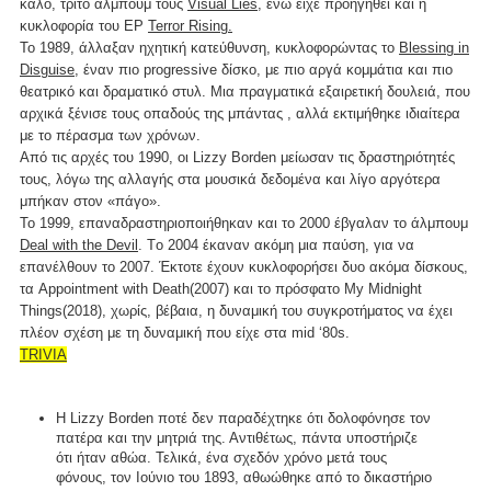
καλό, τρίτο άλμπουμ τους
Visual Lies,
ενώ είχε προηγηθεί και η
κυκλοφορία του EP
Terror Rising.
To 1989, άλλαξαν ηχητική κατεύθυνση, κυκλοφορώντας το
Blessing in
Disguise
, έναν πιο progressive δίσκο, με πιο αργά κομμάτια και πιο
θεατρικό και δραματικό στυλ. Μια πραγματικά εξαιρετική δουλειά, που
αρχικά ξένισε τους οπαδούς της μπάντας , αλλά εκτιμήθηκε ιδιαίτερα
με το πέρασμα των χρόνων.
Από τις αρχές του 1990, οι Lizzy Borden μείωσαν τις δραστηριότητές
τους, λόγω της αλλαγής στα μουσικά δεδομένα και λίγο αργότερα
μπήκαν στον «πάγο».
Το 1999, επαναδραστηριοποιήθηκαν και το 2000 έβγαλαν το άλμπουμ
Deal with the Devil
. Tο 2004 έκαναν ακόμη μια παύση, για να
επανέλθουν το 2007. Έκτοτε έχουν κυκλοφορήσει δυο ακόμα δίσκους,
τα Appointment with Death(2007) και το πρόσφατο My Midnight
Things(2018), χωρίς, βέβαια, η δυναμική του συγκροτήματος να έχει
πλέον σχέση με τη δυναμική που είχε στα mid ‘80s.
TRIVIA
H Lizzy Borden ποτέ δεν παραδέχτηκε ότι δολοφόνησε τον
πατέρα και την μητριά της. Αντιθέτως, πάντα υποστήριζε
ότι ήταν αθώα. Τελικά, ένα σχεδόν χρόνο μετά τους
φόνους, τον Ιούνιο του 1893, αθωώθηκε από το δικαστήριο