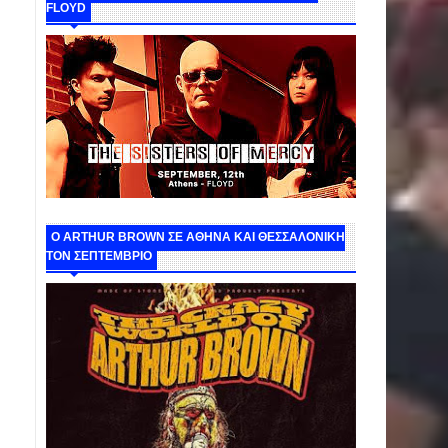
FLOYD
O ARTHUR BROWN ΣΕ ΑΘΗΝΑ ΚΑΙ ΘΕΣΣΑΛΟΝΙΚΗ
ΤΟΝ ΣΕΠΤΕΜΒΡΙΟ