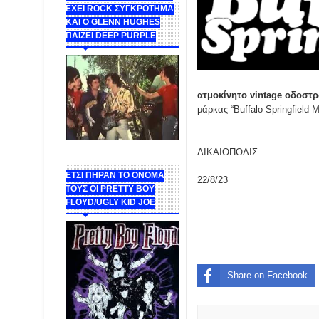
ΕΧΕΙ ROCK ΣΥΓΚΡΟΤΗΜΑ
ΚΑΙ Ο GLENN HUGHES
ΠΑΙΖΕΙ DEEP PURPLE
ατμοκίνητο vintage οδοστ
μάρκας “Buffalo Springfield 
ΔΙΚΑΙΟΠΟΛΙΣ
ΕΤΣΙ ΠΗΡΑΝ ΤΟ ΟΝΟΜΑ
22/8/23
ΤΟΥΣ ΟΙ PRETTY BOY
FLOYD/UGLY KID JOE
Share on Facebook