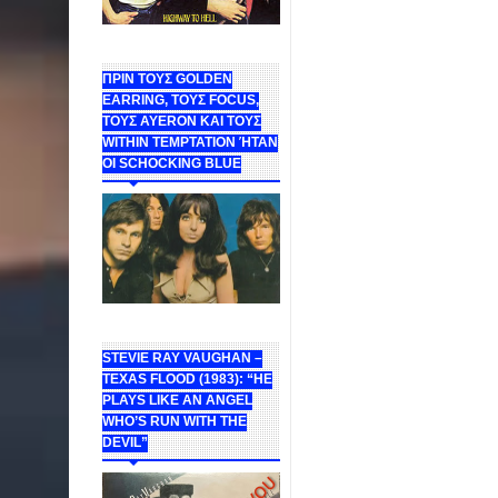
ΠΡΙΝ ΤΟΥΣ GOLDEN
EARRING, ΤΟΥΣ FOCUS,
ΤΟΥΣ ΑΥΕROΝ ΚΑΙ ΤΟΥΣ
WITHIN TEMPTATION ΉΤΑΝ
ΟΙ SCHOCKING BLUE
STEVIE RAY VAUGHAN –
TEXAS FLOOD (1983): “HE
PLAYS LIKE AN ANGEL
WHO’S RUN WITH THE
DEVIL”