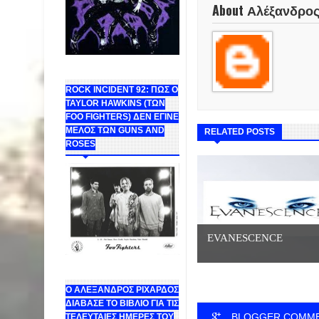
About Αλέξανδρο
ROCK INCIDENT 92: ΠΩΣ Ο
TAYLOR HAWKINS (ΤΩΝ
FOO FIGHTERS) ΔΕΝ ΕΓΙΝΕ
ΜΕΛΟΣ ΤΩΝ GUNS AND
RELATED POSTS
ROSES
EVANESCENCE
Ο ΑΛΕΞΑΝΔΡΟΣ ΡΙΧΑΡΔΟΣ
ΔΙΑΒΑΣΕ ΤΟ ΒΙΒΛΙΟ ΓΙΑ ΤΙΣ
BLOGGER COMM
ΤΕΛΕΥΤΑΙΕΣ ΗΜΕΡΕΣ ΤΟΥ