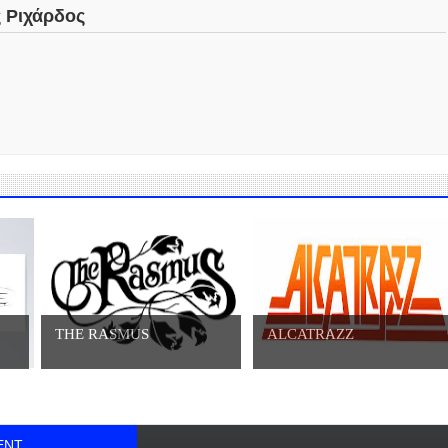
ς Ριχάρδος
THE RASMUS
ALCATRAZZ
ENT