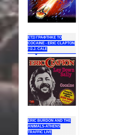
ΕΤΣΙ ΓΡΑΦΤΗΚΕ ΤΟ
COCAINE - ERIC CLAPTON
/ /J.J. CALE
ERIC BURDON AND THE
ANIMALS-ATHENS
TRAFFIC LIVE