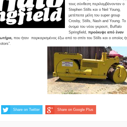
τους σύνθεση περιλαμβάνονταν ο
Stephen Stills και ο Neil Young,
μετέπειτα μέλη του super group
Crosby, Stills, Nash and Young. Το
όνομα του νέου γκρουπ, Buffalo
Springfield,
προέκυψε από έναν
ρωτήρα,
που ήταν παρκαρισμένος έξω από το σπίτι του Stills και ο οποίος ή
Motors”.
Share on Twitter
Share on Google Plus