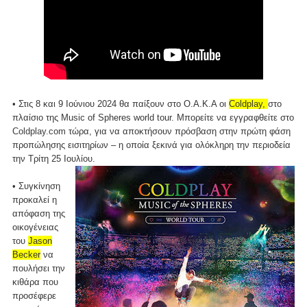
• Στις 8 και 9 Ιούνιου 2024 θα παίξουν στο Ο.Α.Κ.Α οι
Coldplay,
στο
πλαίσιο της Music of Spheres world tour. Μπορείτε να εγγραφθείτε στο
Coldplay.com
τώρα, για να αποκτήσουν πρόσβαση στην πρώτη φάση
προπώλησης εισιτηρίων – η οποία ξεκινά για ολόκληρη την περιοδεία
την Τρίτη 25 Ιουλίου.
• Συγκίνηση
προκαλεί η
απόφαση της
οικογένειας
του
Jason
Becker
να
πουλήσει την
κιθάρα που
προσέφερε