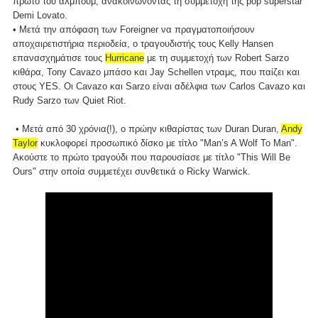
πρώτο του άλμπουμ, ανακοινώνοντας τη συμμετοχή της pop superstar
Demi Lovato.
• Μετά την απόφαση των Foreigner να πραγματοποιήσουν
αποχαιρετιστήρια περιοδεία, ο τραγουδιστής τους Kelly Hansen
επανασχημάτισε τους
Hurricane
με τη συμμετοχή των Robert Sarzo
κιθάρα, Tony Cavazo μπάσο και Jay Schellen ντραμς, που παίζει και
στους YES. Οι Cavazo και Sarzo είναι αδέλφια των Carlos Cavazo και
Rudy Sarzo των Quiet Riot.
• Μετά από 30 χρόνια(!), o πρώην κιθαρίστας των Duran Duran,
Andy
Taylor
κυκλοφορεί προσωπικό δίσκο με τίτλο "Man’s A Wolf To Man".
Ακούστε το πρώτο τραγούδι που παρουσίασε με τίτλο "This Will Be
Ours" στην οποία συμμετέχει συνθετικά ο Ricky Warwick.