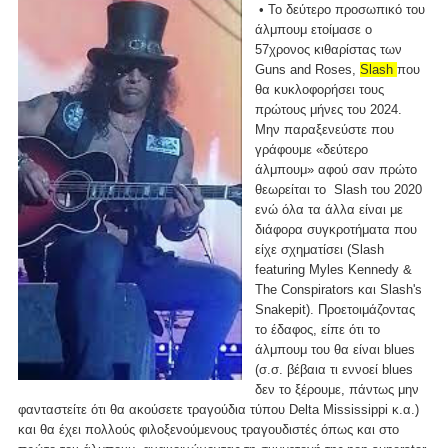
• Το δεύτερο προσωπικό του
άλμπουμ ετοίμασε ο
57χρονος κιθαρίστας των
Guns and Roses,
Slash
που
θα κυκλοφορήσει τους
πρώτους μήνες του 2024.
Μην παραξενεύστε που
γράφουμε «δεύτερο
άλμπουμ» αφού σαν πρώτο
θεωρείται το Slash του 2020
ενώ όλα τα άλλα είναι με
διάφορα συγκροτήματα που
είχε σχηματίσει (Slash
featuring Myles Kennedy &
The Conspirators και Slash's
Snakepit). Προετοιμάζοντας
το έδαφος, είπε ότι το
άλμπουμ του θα είναι blues
(σ.σ. βέβαια τι εννοεί blues
δεν το ξέρουμε, πάντως μην
φανταστείτε ότι θα ακούσετε τραγούδια τύπου Delta Mississippi κ.α.)
και θα έχει πολλούς φιλοξενούμενους τραγουδιστές όπως και στο