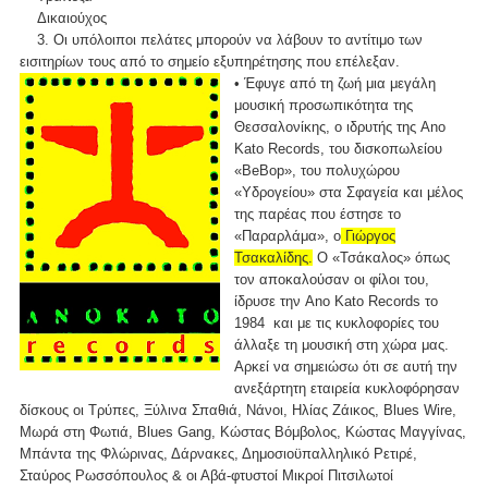
Δικαιούχος
3. Οι υπόλοιποι πελάτες μπορούν να λάβουν το αντίτιμο των
εισιτηρίων τους από το σημείο εξυπηρέτησης που επέλεξαν.
• Έφυγε από τη ζωή μια μεγάλη
μουσική προσωπικότητα της
Θεσσαλονίκης, ο ιδρυτής της Ano
Kato Records, του δισκοπωλείου
«BeBop», του πολυχώρου
«Υδρογείου» στα Σφαγεία και μέλος
της παρέας που έστησε το
«Παραρλάμα», ο
Γιώργος
Τσακαλίδης.
Ο «Τσάκαλος» όπως
τον αποκαλούσαν οι φίλοι του,
ίδρυσε την Ano Kato Records το
1984 και με τις κυκλοφορίες του
άλλαξε τη μουσική στη χώρα μας.
Αρκεί να σημειώσω ότι σε αυτή την
ανεξάρτητη εταιρεία κυκλοφόρησαν
δίσκους οι Τρύπες, Ξύλινα Σπαθιά, Νάνοι, Ηλίας Ζάικος, Blues Wire,
Μωρά στη Φωτιά, Blues Gang, Κώστας Βόμβολος, Κώστας Μαγγίνας,
Μπάντα της Φλώρινας, Δάρνακες, Δημοσιοϋπαλληλικό Ρετιρέ,
Σταύρος Ρωσσόπουλος & οι Αβά-φτυστοί Μικροί Πιτσιλωτοί