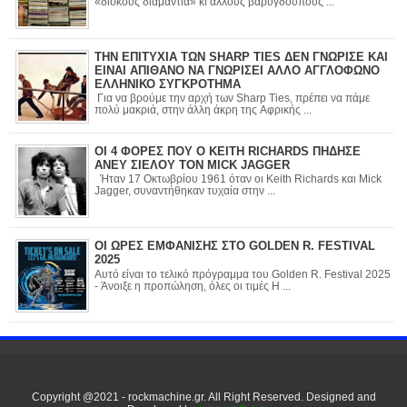
«δίσκους διαμάντια» κι άλλους βαρύγδουπους ...
ΤΗΝ ΕΠΙΤΥΧΙΑ ΤΩΝ SHARP TIES ΔΕΝ ΓΝΩΡΙΣΕ ΚΑΙ
ΕΙΝΑΙ ΑΠΙΘΑΝΟ ΝΑ ΓΝΩΡΙΣΕΙ ΑΛΛΟ ΑΓΓΛΟΦΩΝΟ
ΕΛΛΗΝΙΚΟ ΣΥΓΚΡΟΤΗΜΑ
Για να βρούμε την αρχή των Sharp Ties, πρέπει να πάμε
πολύ μακριά, στην άλλη άκρη της Αφρικής ...
ΟΙ 4 ΦΟΡΕΣ ΠΟΥ Ο KEITH RICHARDS ΠΗΔΗΣΕ
ΑΝΕΥ ΣΙΕΛΟΥ ΤΟΝ MICK JAGGER
Ήταν 17 Οκτωβρίου 1961 όταν οι Keith Richards και Mick
Jagger, συναντήθηκαν τυχαία στην ...
ΟΙ ΩΡΕΣ ΕΜΦΑΝΙΣΗΣ ΣΤΟ GOLDEN R. FESTIVAL
2025
Αυτό είναι το τελικό πρόγραμμα του Golden R. Festival 2025
- Άνοιξε η προπώληση, όλες οι τιμές Η ...
Copyright @2021 - rockmachine.gr. All Right Reserved. Designed and