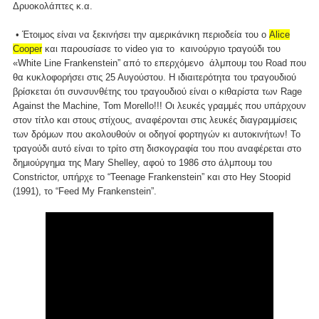
Δρυοκολάπτες κ.α.
• Έτοιμος είναι να ξεκινήσει την αμερικάνικη περιοδεία του ο
Alice
Cooper
και παρουσίασε το video για το καινούργιο τραγούδι του
«White Line Frankenstein” από το επερχόμενο άλμπουμ του Road που
θα κυκλοφορήσει στις 25 Αυγούστου. Η ιδιαιτερότητα του τραγουδιού
βρίσκεται ότι συνσυνθέτης του τραγουδιού είναι ο κιθαρίστα των Rage
Against the Machine, Tom Morello!!! Οι λευκές γραμμές που υπάρχουν
στον τίτλο και στους στίχους, αναφέρονται στις λευκές διαγραμμίσεις
των δρόμων που ακολουθούν οι οδηγοί φορτηγών κι αυτοκινήτων! Το
τραγούδι αυτό είναι το τρίτο στη δισκογραφία του που αναφέρεται στο
δημιούργημα της Mary Shelley, αφού το 1986 στο άλμπουμ του
Constrictor, υπήρχε το “Teenage Frankenstein” και στο Hey Stoopid
(1991), το “Feed My Frankenstein”.