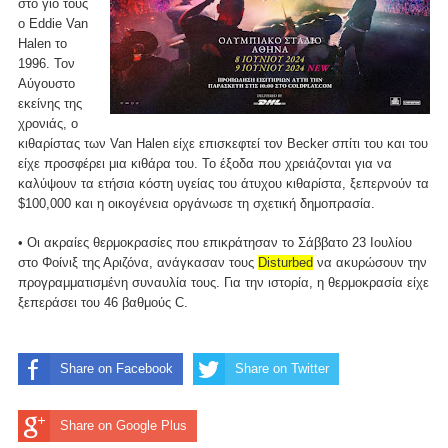
στο γιό τους
ο Eddie Van
Halen το
1996. Τον
Αύγουστο
εκείνης της
χρονιάς, ο
κιθαρίστας των Van Halen είχε επισκεφτεί τον Becker σπίτι του και του
είχε προσφέρει μια κιθάρα του. Το έξοδα που χρειάζονται για να
καλύψουν τα ετήσια κόστη υγείας του άτυχου κιθαρίστα, ξεπερνούν τα
$100,000 και η οικογένεια οργάνωσε τη σχετική δημοπρασία.
• Οι ακραίες θερμοκρασίες που επικράτησαν το Σάββατο 23 Ιουλίου
στο Φοίνιξ της Αριζόνα, ανάγκασαν τους
Disturbed
να ακυρώσουν την
προγραμματισμένη συναυλία τους. Για την ιστορία, η θερμοκρασία είχε
ξεπεράσει του 46 βαθμούς C.
Share on Facebook
Share on Twitter
Share on Google Plus