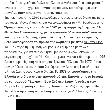
σταδιακά τραγούδησε δίπλα σε όλα τα μεγάλα λαϊκά κι ελαφρολαικά
ονόματα της εποχής, κρατώντας το pop νεανικό πρόγραμμα που
συνήθως ήταν στην αρχή του προγράμματος.
Την ίδια χρονιά, το 1970 κυκλοφόρησε το πρώτο μικρό δίσκο της με το
τραγούδι, "Λόγια Αγάπης" για να ακολουθήσει το «Μη θυμώνεις μη».
Όμως ο κόσμος την έμαθε το 1972 με τη συμμετοχή της στο 11ο
Φεστιβάλ Θεσσαλονίκης, με το τραγούδι "Δεν τον είδα" που αν
και πήρε την 7η θέση, έγινε πολύ μεγάλη επιτυχία κι αμέσως
μετά κυκλοφόρησε το πρώτο της άλμπουμ με τίτλο
Δεν τον Είδα
.
Το 1975 πήρε την 5η θέση και βραβείο ερμηνείας με το «Σε
παρακαλώ», για να ακολουθήσει μια σειρά μικρών δίσκων με
μεγαλύτερη επιτυχία το “Να Κοίτα το φως», για να φθάσουμε στο 1975
όπου συμμετείχε στη rock όπερας Τρωϊκός Πόλεμος. Το 1977, όπου
συνεργάζεται με τον Κώστα Χατζή και τον Δάκη στο live άλμπουμ
Ελπίδα Δάκης στου Κώστα Χατζή.
Το 1979 εκπροσώπησε την
Ελλάδα στο διαγωνισμό τραγουδιού της Eurovision στο Ισραήλ
με το τραγούδι "Σωκράτη Εσύ Σούπερ Σταρ» (σύνθεση των
Δώρου Γεωργιάδη και Σώτιας Τσώτου) κερδίζοντας την 8η θέση.
Το 1986 εκπροσώπησε την Κύπρο με το τραγούδι "Τώρα ζω" και πήρε
την 20η θέση.