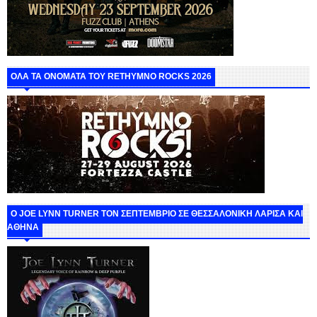
ΟΛΑ ΤΑ ΟΝΟΜΑΤΑ ΤΟΥ RETHYMNO ROCKS 2026
O JOE LYNN TURNER ΤΟΝ ΣΕΠΤΕΜΒΡΙΟ ΣΕ ΘΕΣΣΑΛΟΝΙΚΗ ΛΑΡΙΣΑ ΚΑΙ
ΑΘΗΝΑ