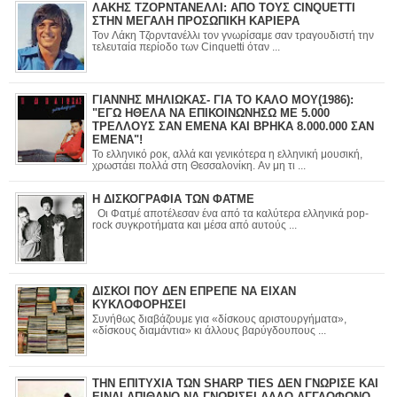
ΛΑΚΗΣ ΤΖΟΡΝΤΑΝΕΛΛΙ: ΑΠΟ ΤΟΥΣ CINQUETTI
ΣΤΗΝ ΜΕΓΑΛΗ ΠΡΟΣΩΠΙΚΗ ΚΑΡΙΕΡΑ
Τον Λάκη Τζορντανέλλι τον γνωρίσαμε σαν τραγουδιστή την
τελευταία περίοδο των Cinquetti όταν ...
ΓΙΑΝΝΗΣ ΜΗΛΙΩΚΑΣ- ΓΙΑ ΤΟ ΚΑΛΟ ΜΟΥ(1986):
"ΕΓΩ ΗΘΕΛΑ ΝΑ ΕΠΙΚΟΙΝΩΝΗΣΩ ΜΕ 5.000
ΤΡΕΛΛΟΥΣ ΣΑΝ ΕΜΕΝΑ ΚΑΙ ΒΡΗΚΑ 8.000.000 ΣΑΝ
ΕΜΕΝΑ"!
Το ελληνικό ροκ, αλλά και γενικότερα η ελληνική μουσική,
χρωστάει πολλά στη Θεσσαλονίκη. Αν μη τι ...
Η ΔΙΣΚΟΓΡΑΦΙΑ ΤΩΝ ΦΑΤΜΕ
Οι Φατμέ αποτέλεσαν ένα από τα καλύτερα ελληνικά pop-
rock συγκροτήματα και μέσα από αυτούς ...
ΔΙΣΚΟΙ ΠΟΥ ΔΕΝ ΕΠΡΕΠΕ ΝΑ ΕΙΧΑΝ
ΚΥΚΛΟΦΟΡΗΣΕΙ
Συνήθως διαβάζουμε για «δίσκους αριστουργήματα»,
«δίσκους διαμάντια» κι άλλους βαρύγδουπους ...
ΤΗΝ ΕΠΙΤΥΧΙΑ ΤΩΝ SHARP TIES ΔΕΝ ΓΝΩΡΙΣΕ ΚΑΙ
ΕΙΝΑΙ ΑΠΙΘΑΝΟ ΝΑ ΓΝΩΡΙΣΕΙ ΑΛΛΟ ΑΓΓΛΟΦΩΝΟ