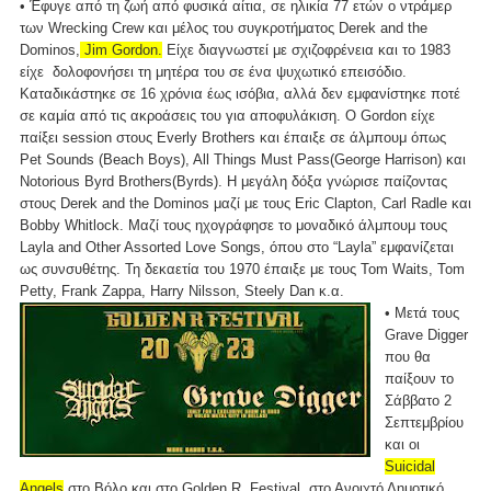
• Έφυγε από τη ζωή από φυσικά αίτια, σε ηλικία 77 ετών ο ντράμερ
των Wrecking Crew και μέλος του συγκροτήματος Derek and the
Dominos,
Jim Gordon.
Είχε διαγνωστεί με σχιζοφρένεια και το 1983
είχε δολοφονήσει τη μητέρα του σε ένα ψυχωτικό επεισόδιο.
Καταδικάστηκε σε 16 χρόνια έως ισόβια, αλλά δεν εμφανίστηκε ποτέ
σε καμία από τις ακροάσεις του για αποφυλάκιση. Ο Gordon είχε
παίξει session στους Everly Brothers και έπαιξε σε άλμπουμ όπως
Pet Sounds (Beach Boys), All Things Must Pass(George Harrison) και
Notorious Byrd Brothers(Byrds). Η μεγάλη δόξα γνώρισε παίζοντας
στους Derek and the Dominos μαζί με τους Eric Clapton, Carl Radle και
Bobby Whitlock. Μαζί τους ηχογράφησε το μοναδικό άλμπουμ τους
Layla and Other Assorted Love Songs, όπου στο “Layla” εμφανίζεται
ως συνσυθέτης. Τη δεκαετία του 1970 έπαιξε με τους Tom Waits, Tom
Petty, Frank Zappa, Harry Nilsson, Steely Dan κ.α.
• Μετά τους
Grave Digger
που θα
παίξουν το
Σάββατο 2
Σεπτεμβρίου
και οι
Suicidal
Angels
στο Βόλο και στο Golden R. Festival, στο Ανοιχτό Δημοτικό