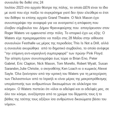
συναυλία θα δοθεί στις 24
Ιουλίου 2023 στο αρχαίο θέατρο της πόλης, το οποίο ΔΕΝ είναι το ίδιο
με αυτό που είχε παίξει το συγκρότημα γιατί δεν ήταν ελεύθερο κι έτσι
του δόθηκε το επίσης αρχαίο Grand Theatre. Ο Nick Mason έχει
συνυπογράψει την αναφορά για να ανατραπεί η απόφαση που
έλαβαν σύμβουλοι του Δήμου Φρανκφούρτης που απαγόρευσαν στον
Roger Waters να εμφανιστεί στην πόλη. Το ιστορικό έχει ως εξής: O
Waters είχε προγραμματίσει να παίξει στις 28 Μαΐου στην αίθουσα
συναυλιών Festhalle ως μέρος της περιοδείας This Is Not a Drill, αλλά
η συναυλία ακυρώθηκε από το δημοτικό συμβούλιο, το οποίο ανέφερε
"την επίμονη αντι-ισραηλινή συμπεριφορά" των πρώην Pink Floyd.
Την αίτηση έχουν συνυπογράψει έως τώρα οι Brian Eno, Peter
Gabriel, Eric Clapton, Nick Mason, Tom Morello, Robert Wyatt, Susan
Sarandon,Julie Christie, ο σκηνοθέτης Ken Loach κι ο κωμικός Alexei
Sayle. Όλα ξεκίνησαν από την κριτική του Waters για τη μεταχείριση
των Παλαιστινίων από το Ισραήλ κι είναι μέρος της μακροπρόθεσμης
υπεράσπισής των ανθρωπίνων δικαιωμάτων σε ολόκληρο τον
κόσμο». Ο Waters πιστεύει ότι «όλοι οι αδελφοί και οι αδελφές μας, σε
όλο τον κόσμο, ανεξάρτητα από το χρώμα του δέρματός τους ή το
βάθος της τσέπης τους αξίζουν ίσα ανθρώπινα δικαιώματα βάσει του
νόμου».