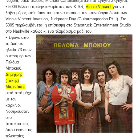
Nugent, Jack Blades, Michael Cartellone(μετέπειτα Lynyrd Skynyrd).
• 500$ θέλει ο πρώην κιθαρίστας των KISS,
Vinnie Vincent
για να
λάβει μέρος κάθε fans του και να ακούσει τον καινούργιο δίσκο των
Vinnie Vincent Invasion, Judgment Day (Guitarmageddon Pt. I). Στα
500$ περιλαμβάνεται η επίσκεψη στο Starstruck Entertainment Studio
στο Nashville καθώς κι ένα τζαμάρισμα μαζί του.
• Έφυγε από
τη ζωή σε
ηλικία 73 ετών
ο ντράμερ των
Πελόμα
Μποκιού,
Δημήτρης
(Τάκης)
Μαρινάκης
,
μετά από μάχη
με τον
καρκίνο.
Νοσηλευόταν
στο
Ιπποκράτειο,
όπου έκανε τις
τελευταίες