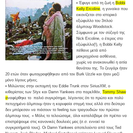
• Έφυγε από τη ζωή η
Bobbi
Kelly Ercoline
, η γυναίκα που
εικονίζεται στο ιστορικό
εξώφυλλο του 3πλού
άλμπουμ Woodstock.
Σύμφωνα με τον σύζυγό της
Nick Ercoline, ο έτερος στο
εξώφυλλο(!), η Bobbi Kelly
πέθανε μετά από
μακροχρόνια ασθένεια,
χωρίς να ανακοινωθεί η αιτία
θανάτου της. Το ζευγάρι ήταν
20 ετών όταν φωτογραφήθηκαν από τον Burk Uzzle και ήταν μαζί
μόνο λίγους μήνες.
• Μιλώντας στην εκπομπή του Eddie Trunk στον SiriusXM, ο
κιθαρίστας των Styx και Damn Yankees στο παρελθόν,
Tommy Shaw
α
ναφέρθηκε το παλιό συγκρότημα, λέγοντας ότι το πρώτο και πολύ
πετυχημένο άλμπουμ ήταν η κορυφαία στιγμή τους αλλά στο δεύτερο
δεν μπόρεσαν να πιάσουν το feeling των τραγουδιών του πρώτου
άλμπουμ τους. « Μόλις το τελειώσαμε, όλοι καταλάβαμε ότι πρέπει να
επιστρέψουμε στις κανονικές δουλειές μας (σ.σ. εννοεί τα
συγκροτήματά τους). Οι Damn Yankees αποτελούντο από τους Ted