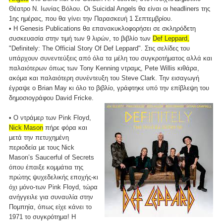
Θέατρο Ν. Ιωνίας Βόλου. Οι Suicidal Angels θα είναι οι headliners της
1ης ημέρας, που θα γίνει την Παρασκευή 1 Σεπτεμβρίου.
• H Genesis Publications θα επανακυκλοφορήσει σε σκληρόδετη
συσκευασία στην τιμή των 9 λιρών, το βιβλίο των
Def Leppard,
"Definitely: The Official Story Of Def Leppard". Στις σελίδες του
υπάρχουν συνεντεύξεις από όλα τα μέλη του συγκροτήματος αλλά και
παλαιότερων όπως των Tony Kenning ντραμς, Pete Willis κιθάρα,
ακόμα και παλαιότερη συνέντευξη του Steve Clark. Την εισαγωγή
έγραψε ο Brian May κι όλο το βιβλίο, γράφτηκε υπό την επίβλεψη του
δημοσιογράφου David Fricke.
• Ο ντράμερ των Pink Floyd,
Nick Mason
πήρε φόρα και
μετά την πετυχημένη
περιοδεία με τους Nick
Mason’s Saucerful of Secrets
όπου έπαιξε κομμάτια της
πρώτης ψυχεδελικής εποχής-κι
όχι μόνο-των Pink Floyd, τώρα
ανήγγειλε για συναυλία στην
Πομπηία, όπως είχε κάνει το
1971 το συγκρότημα! H