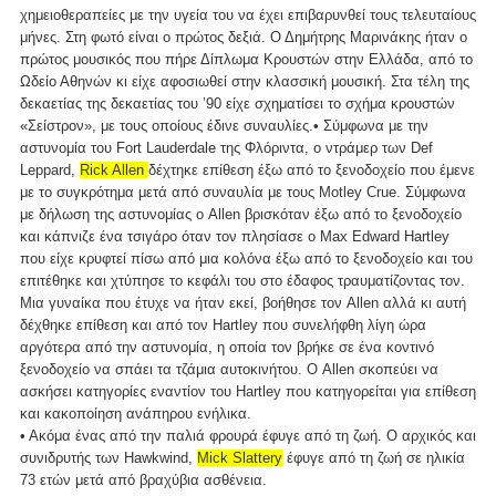
χημειοθεραπείες με την υγεία του να έχει επιβαρυνθεί τους τελευταίους
μήνες. Στη φωτό είναι ο πρώτος δεξιά. Ο Δημήτρης Μαρινάκης ήταν ο
πρώτος μουσικός που πήρε Δίπλωμα Κρουστών στην Ελλάδα, από το
Ωδείο Αθηνών κι είχε αφοσιωθεί στην κλασσική μουσική. Στα τέλη της
δεκαετίας της δεκαετίας του ’90 είχε σχηματίσει το σχήμα κρουστών
«Σείστρον», με τους οποίους έδινε συναυλίες.• Σύμφωνα με την
αστυνομία του Fort Lauderdale της Φλόριντα, o ντράμερ των Def
Leppard,
Rick Allen
δέχτηκε επίθεση έξω από το ξενοδοχείο που έμενε
με το συγκρότημα μετά από συναυλία με τους Motley Crue. Σύμφωνα
με δήλωση της αστυνομίας ο Allen βρισκόταν έξω από το ξενοδοχείο
και κάπνιζε ένα τσιγάρο όταν τον πλησίασε ο Max Edward Hartley
που είχε κρυφτεί πίσω από μια κολόνα έξω από το ξενοδοχείο και του
επιτέθηκε και χτύπησε το κεφάλι του στο έδαφος τραυματίζοντας τον.
Μια γυναίκα που έτυχε να ήταν εκεί, βοήθησε τον Allen αλλά κι αυτή
δέχθηκε επίθεση και από τον Hartley που συνελήφθη λίγη ώρα
αργότερα από την αστυνομία, η οποία τον βρήκε σε ένα κοντινό
ξενοδοχείο να σπάει τα τζάμια αυτοκινήτου. Ο Allen σκοπεύει να
ασκήσει κατηγορίες εναντίον του Hartley που κατηγορείται για επίθεση
και κακοποίηση ανάπηρου ενήλικα.
• Ακόμα ένας από την παλιά φρουρά έφυγε από τη ζωή. Ο αρχικός και
συνιδρυτής των Hawkwind,
Mick Slattery
έφυγε από τη ζωή σε ηλικία
73 ετών μετά από βραχύβια ασθένεια.