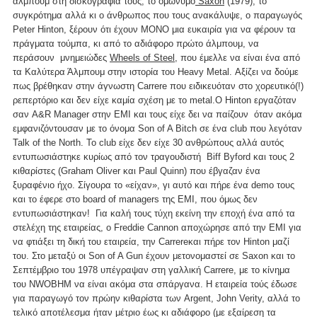
άλμπουμ στη δισκογραφία τους, το ομώνυμο
Saxon
(1979), το
συγκρότημα αλλά κι ο άνθρωπος που τους ανακάλυψε, ο παραγωγός
Peter Hinton, ξέρουν ότι έχουν ΜΟΝΟ μια ευκαιρία για να φέρουν τα
πράγματα τούμπα, κι από το αδιάφορο πρώτο άλμπουμ, να
περάσουν μνημειώδες
Wheels of Steel,
που έμελλε να είναι ένα από
τα Καλύτερα Άλμπουμ στην ιστορία του Heavy Metal. Αξίζει να δούμε
πως βρέθηκαν στην άγνωστη Carrere που ειδικευόταν στο χορευτικό(!)
ρεπερτόριο και δεν είχε καμία σχέση με το metal.Ο Hinton εργαζόταν
σαν A&R Manager στην EMI και τους είχε δει να παίζουν όταν ακόμα
εμφανιζόντουσαν με το όνομα Son of A Bitch σε ένα club που λεγόταν
Talk of the North. To club είχε δεν είχε 30 ανθρώπους αλλά αυτός
εντυπωσιάστηκε κυρίως από τον τραγουδιστή Biff Byford και τους 2
κιθαρίστες (Graham Oliver και Paul Quinn) που έβγαζαν ένα
ξυραφένιο ήχο. Σίγουρα το «είχαν», γι αυτό και πήρε ένα demo τους
και το έφερε στο board of managers της EMI, που όμως δεν
εντυπωσιάστηκαν! Για καλή τους τύχη εκείνη την εποχή ένα από τα
στελέχη της εταιρείας, ο Freddie Cannon αποχώρησε από την EMI για
να φτιάξει τη δική του εταιρεία, την Carrereκαι πήρε τον Hinton μαζί
του. Στο μεταξύ οι Son of A Gun έχουν μετονομαστεί σε Saxon και το
Σεπτέμβριο του 1978 υπέγραψαν στη γαλλική Carrere, με το κίνημα
του NWOBHM να είναι ακόμα στα σπάργανα. H εταιρεία τούς έδωσε
για παραγωγό τον πρώην κιθαρίστα των Argent, John Verity, αλλά το
τελικό αποτέλεσμα ήταν μέτριο έως κι αδιάφορο (με εξαίρεση τα