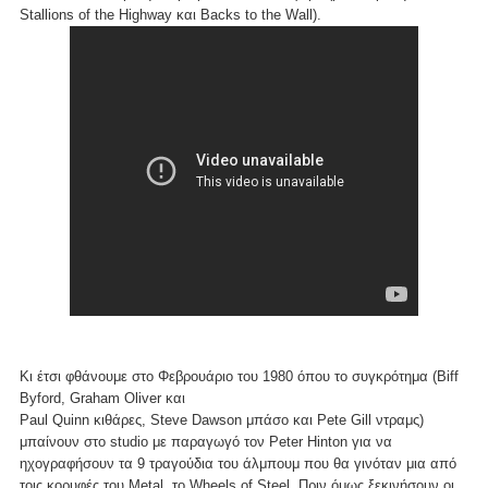
Stallions of the Highway και Backs to the Wall).
Κι έτσι φθάνουμε στο Φεβρουάριο του 1980 όπου το συγκρότημα (Biff
Byford, Graham Oliver και
Paul Quinn κιθάρες, Steve Dawson μπάσο και Pete Gill ντραμς)
μπαίνουν στο studio με παραγωγό τον Peter Hinton για να
ηχογραφήσουν τα 9 τραγούδια του άλμπουμ που θα γινόταν μια από
τοις κορυφές του Metal, το
Wheels of Steel
. Πριν όμως ξεκινήσουν οι