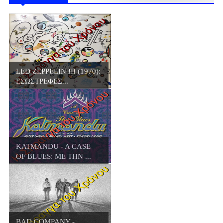
LED ZEPPELIN III (1970):
ΕΣΩΣΤΡΕΦΕΣ...
KATMANDU - A CASE
OF BLUES: ΜΕ ΤΗΝ ...
BAD COMPANY -