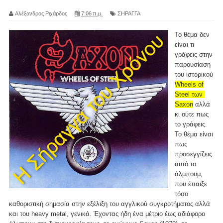
Αλέξανδρος Ριχάρδος
7:06 π.μ.
ΣΗΡΑΓΓΑ
Το θέμα δεν
είναι τι
γράφεις στην
παρουσίαση
του ιστορικού
Wheels of
Steel των
Saxon
αλλά
κι ούτε πως
το γράφεις.
Το θέμα είναι
πως
προσεγγίζεις
αυτό το
άλμπουμ,
που έπαιξε
τόσο
καθοριστική σημασία στην εξέλιξη του αγγλικού συγκροτήματος αλλά
και του heavy metal, γενικά. Έχοντας ήδη ένα μέτριο έως αδιάφορο