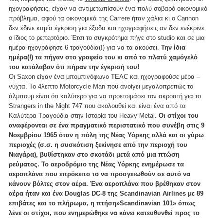
ηχογραφήσεις, είχαν να αντιμετωπίσουν ένα πολύ σοβαρό οικονομικό
πρόβλημα, αφού τα οικονομικά της Carrere ήταν χάλια κι ο Cannon
δεν έδινε καμία έγκριση για έξοδα και ηχογραφήσεις αν δεν ενέκρινε
ο ίδιος το ρεπερτόριο. Έτσι το συγκρότημα πήγε στο studio και σε μια
ημέρα ηχογράφησε 6 τραγούδια(!) για να τα ακούσει.
Την ίδια
ημέρα(!) τα πήγαν στο γραφείο του κι από το πλατύ χαμόγελό
του κατάλαβαν ότι πήραν την έγκρισή του!
Οι Saxon είχαν ένα μπομπινόφωνο TEAC και ηχογραφούσε μέρα –
νύχτα. Το 4λεπτο Motorcycle Man που ανοίγει μεγαλοπρεπώς το
άλμπουμ είναι ότι καλύτερο για να προετοιμάσει τον ακροατή για το
Strangers in the Night 747 που ακολουθεί και είναι ένα από τα
Καλύτερα Τραγούδια στην Ιστορία του Heavy Metal.
Οι στίχοι του
αναφέρονται σε ένα πραγματικό περιστατικό που συνέβη στις 9
Νοεμβρίου 1965 όταν η πόλη της Νέας Υόρκης αλλά και οι γύρω
περιοχές (σ.σ. η συσκότιση ξεκίνησε από την περιοχή του
Νιαγάρα), βυθίστηκαν στο σκοτάδι μετά από μια πτώση
ρεύματος. Το αεροδρόμιο της Νέας Υόρκης ενημέρωσε τα
αεροπλάνα που επρόκειτο το να προσγειωθούν σε αυτό να
κάνουν βόλτες στον αέρα. Ένα αεροπλάνα που βρέθηκαν στον
αέρα ήταν και ένα Douglas DC-8 της Scandinavian Airlines με 89
επιβάτες και το πλήρωμα, η πτήση»Scandinavian 101» όπως
λένε οι στίχοι, που ενημερώθηκε να κάνει κατευθυνθεί προς το