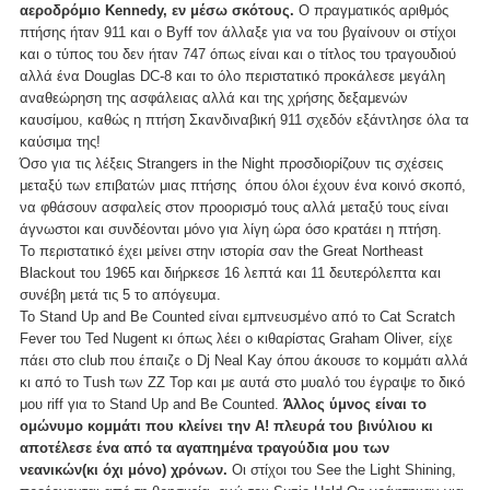
αεροδρόμιο Kennedy, εν μέσω σκότους.
Ο πραγματικός αριθμός
πτήσης ήταν 911 και ο Byff τον άλλαξε για να του βγαίνουν οι στίχοι
και ο τύπος του δεν ήταν 747 όπως είναι και ο τίτλος του τραγουδιού
αλλά ένα Douglas DC-8 και το όλο περιστατικό προκάλεσε μεγάλη
αναθεώρηση της ασφάλειας αλλά και της χρήσης δεξαμενών
καυσίμου, καθώς η πτήση Σκανδιναβική 911 σχεδόν εξάντλησε όλα τα
καύσιμα της!
Όσο για τις λέξεις Strangers in the Night προσδιορίζουν τις σχέσεις
μεταξύ των επιβατών μιας πτήσης όπου όλοι έχουν ένα κοινό σκοπό,
να φθάσουν ασφαλείς στον προορισμό τους αλλά μεταξύ τους είναι
άγνωστοι και συνδέονται μόνο για λίγη ώρα όσο κρατάει η πτήση.
Το περιστατικό έχει μείνει στην ιστορία σαν the Great Northeast
Blackout του 1965 και διήρκεσε 16 λεπτά και 11 δευτερόλεπτα και
συνέβη μετά τις 5 το απόγευμα.
Το Stand Up and Be Counted είναι εμπνευσμένο από το Cat Scratch
Fever του Ted Nugent κι όπως λέει ο κιθαρίστας Graham Oliver, είχε
πάει στο club που έπαιζε ο Dj Neal Kay όπου άκουσε το κομμάτι αλλά
κι από το Tush των ZZ Top και με αυτά στο μυαλό του έγραψε το δικό
μου riff για το Stand Up and Be Counted.
Άλλος ύμνος είναι το
ομώνυμο κομμάτι που κλείνει την Α! πλευρά του βινύλιου κι
αποτέλεσε ένα από τα αγαπημένα τραγούδια μου των
νεανικών(κι όχι μόνο) χρόνων.
Οι στίχοι του See the Light Shining,