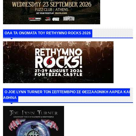
ΟΛΑ ΤΑ ΟΝΟΜΑΤΑ ΤΟΥ RETHYMNO ROCKS 2026
O JOE LYNN TURNER ΤΟΝ ΣΕΠΤΕΜΒΡΙΟ ΣΕ ΘΕΣΣΑΛΟΝΙΚΗ ΛΑΡΙΣΑ ΚΑΙ
ΑΘΗΝΑ