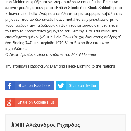
Iron Maiden ετοιμάζονται να ντεμπουτάρουν και οι Judas Priest να
επαναπροσδιοριστούν με το «Βritish Steel» ή οι Black Sabbath με το
«Heaven and Hell». Ανάμεσα σε όλα αυτά μία συμμορία καβάλα στις
μηχανές, που αν δεν έπαιζε heavy metal θα είχε μπλεξίματα με το
νόμο, ορίζουν την πεζοδρομιακή ψυχή του μετάλλου στη νέα εποχή
του υπό το ξεδοντιάρικο χαμόγελο του Lemmy. Είτε επιθετικοί είτε
ευαισθητοποιημένοι («Suzie Hold On») είτε χαμένοι στους αιθέρες σ’
ένα Boeing 747, την περίοδο 1979-81 οι Saxon δεν έπαιρναν
αιχμαλώτους.
Ο Νίκος Τραγάκης είναι συντάκτης του Metal Hammer
Την επόμενη Παρασκευή: Diamond Head- Lighting to the Nations
Share on Facebook
Share on Twitter
Share on Google Plus
About Αλέξανδρος Ριχάρδος