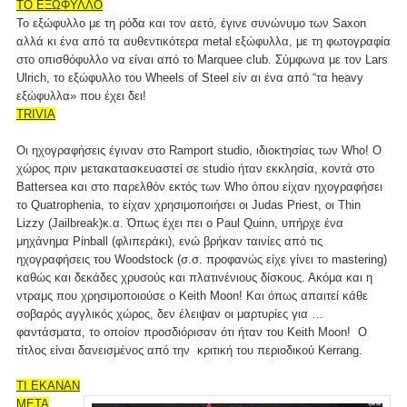
ΤΟ ΕΞΩΦΥΛΛΟ
Το εξώφυλλο με τη ρόδα και τον αετό, έγινε συνώνυμο των Saxon
αλλά κι ένα από τα αυθεντικότερα metal εξώφυλλα, με τη φωτογραφία
στο οπισθόφυλλο να είναι από το Marquee club. Σύμφωνα με τον Lars
Ulrich, το εξώφυλλο του Wheels of Steel είν αι ένα από “τα heavy
εξώφυλλα» που έχει δει!
TRIVIA
Οι ηχογραφήσεις έγιναν στο Ramport studio, ιδιοκτησίας των Who! Ο
χώρος πριν μετακατασκευαστεί σε studio ήταν εκκλησία, κοντά στο
Battersea και στο παρελθόν εκτός των Who όπου είχαν ηχογραφήσει
το Quatrophenia, το είχαν χρησιμοποιήσει οι Judas Priest, οι Thin
Lizzy (Jailbreak)κ.α. Όπως έχει πει ο Paul Quinn, υπήρχε ένα
μηχάνημα Pinball (φλιπεράκι), ενώ βρήκαν ταινίες από τις
ηχογραφήσεις του Woodstock (σ.σ. προφανώς είχε γίνει το mastering)
καθώς και δεκάδες χρυσούς και πλατινένιους δίσκους. Ακόμα και η
ντραμς που χρησιμοποιούσε ο Keith Moon! Και όπως απαιτεί κάθε
σοβαρός αγγλικός χώρος, δεν έλειψαν οι μαρτυρίες για …
φαντάσματα, το οποίον προσδιόρισαν ότι ήταν του Keith Moon! Ο
τίτλος είναι δανεισμένος από την κριτική του περιοδικού Kerrang.
ΤΙ ΕΚΑΝΑΝ
ΜΕΤΑ