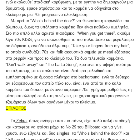
ενώ ακολουθεί σταδιακή κορύφωση, με τα synths να δημιουργούν μια
δραματική, space ατμόσφαιρα και το κομμάτι να οδηγείται στο
κλείσιμο με μια 70s progressive ολοκλήρωση.
Μπορεί το “Who’s behind the door?” να θεωρείται η κορωνίδα του
άλμπουμ, όμως τα υπόλοιπα κομμάτια δεν είναι καθόλου αμελητέα.
Στο πιο απλό αλλά αρκετά πιασάρικο, “When you get there”, ακούμε
λίγο 70s KISS, για να ακολουθήσει το πιο πολύπλοκο και μεγαλύτερο
σε διάρκεια τραγούδι του άλμπουμ, “Take your fingers from my hair”,
το οποίο συνδυάζει 70s και folk ακουστικά σημεία με metal εξάρσεις
στα ρεφρέν και προς το κλείσιμό του. Τα δυο τελευταία κομμάτια,
“Don’t walk away” και “The La La Song”, κρατάνε την υψηλή ποιότητα
του άλμπουμ, με το πρώτο να είναι ιδιαίτερα μελωδικό και
εμπλουτισμένο με όμορφα πλήκτρα στο background, ενώ το δεύτερο,
αν εξαιρέσουμε τον αστείο τίτλο του, είναι ένα από τα πιο καλά
κομμάτια του δίσκου, με έντονο «άρωμα» 70s, γρήγορο ρυθμό έως τη
μέση και αλλαγή στυλ στη συνέχεια, με χαρακτηριστικό progressive
τζαμάρισμα όλων των οργάνων μέχρι το κλείσιμο.
ΕΠΙΛΟΓΟΣ
To
Zebra,
όπως ανέφερα και πιο πάνω, είχε πολύ καλή αποδοχή
και κατάφερε να φτάσει μέχρι το Νο 29 του Billboard και να γίνει
χρυσό, ενώ έβγαλε και δυο singles, τα “Who’s behind the door?” και
“Tell me what you want” που «χτύπησαν» αρκετά καλές θέσεις στα