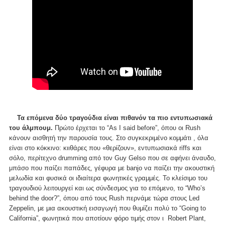
Τα επόμενα δύο τραγούδια είναι πιθανόν τα πιο εντυπωσιακά
του άλμπουμ.
Πρώτο έρχεται το “As I said before”, όπου οι Rush
κάνουν αισθητή την παρουσία τους. Στο συγκεκριμένο κομμάτι , όλα
είναι στο κόκκινο: κιιθάρες που «θερίζουν», εντυπωσιακά riffs και
σόλο, περίτεχνο drumming από τον Guy Gelso που σε αφήνει άναυδο,
μπάσο που παίζει παπάδες, γέφυρα με banjo να παίζει την ακουστική
μελωδία και φυσικά οι ιδιαίτερα φωνητικές γραμμές. Το κλείσιμο του
τραγουδιού λειτουργεί και ως σύνδεσμος για το επόμενο, το “Who’s
behind the door?”, όπου από τους Rush περνάμε τώρα στους Led
Zeppelin, με μια ακουστική εισαγωγή που θυμίζει πολύ το “Going to
California”, φωνητικά που αποτίουν φόρο τιμής στον ι Robert Plant,