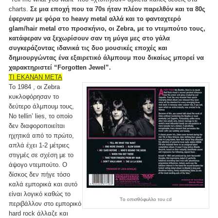
charts.
Σε μια εποχή που τα 70s ήταν πλέον παρελθόν και τα 80ς
έφερναν με φόρα το heavy metal αλλά και το φανταχτερό
glam/hair metal στο προσκήνιο, οι Zebra, με το ντεμπούτο τους,
κατάφεραν να ξεχωρίσουν σαν τη μύγα μες στο γάλα
συγκεράζoντας ιδανικά τις δυο μουσικές εποχές και
δημιουργώντας ένα εξαιρετικό άλμπουμ που δικαίως μπορεί να
χαρακτηριστεί “Forgotten Jewel”.
ΤΙ ΕΚΑΝΑΝ ΜΕΤΑ
Το 1984 , οι Zebra
κυκλοφόρησαν το
δεύτερο άλμπουμ τους,
No tellin’ lies, το οποίο
δεν διαφοροποιείται
ηχητικά από το πρώτο,
απλά έχει 1-2 μέτριες
στιγμές σε σχέση με το
άψογο ντεμπούτο. Ο
δίσκος δεν πήγε τόσο
καλά εμπορικά και αυτό
είναι λογικό καθώς το
Tο οπισθόφυλλο του cd
περιβάλλον στο εμπορικό
hard rock άλλαζε και