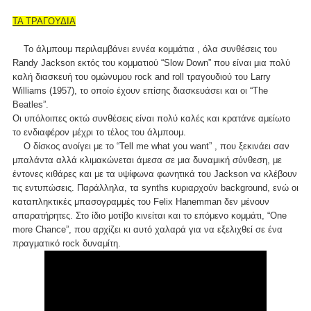
ΤΑ ΤΡΑΓΟΥΔΙΑ
Το άλμπουμ περιλαμβάνει εννέα κομμάτια , όλα συνθέσεις του
Randy Jackson εκτός του κομματιού “Slow Down” που είναι μια πολύ
καλή διασκευή του ομώνυμου rock and roll τραγουδιού του Larry
Williams (1957), το οποίο έχουν επίσης διασκευάσει και οι “The
Beatles”.
Οι υπόλοιπες οκτώ συνθέσεις είναι πολύ καλές και κρατάνε αμείωτο
το ενδιαφέρον μέχρι το τέλος του άλμπουμ.
Ο δίσκος ανοίγει με το “Tell me what you want” , που ξεκινάει σαν
μπαλάντα αλλά κλιμακώνεται άμεσα σε μια δυναμική σύνθεση, με
έντονες κιθάρες και με τα υψίφωνα φωνητικά του Jackson να κλέβουν
τις εντυπώσεις. Παράλληλα, τα synths κυριαρχούν background, ενώ οι
καταπληκτικές μπασογραμμές του Felix Hanemman δεν μένουν
απαρατήρητες. Στο ίδιο μοτίβο κινείται και το επόμενο κομμάτι, “One
more Chance”, που αρχίζει κι αυτό χαλαρά για να εξελιχθεί σε ένα
πραγματικό rock δυναμίτη.