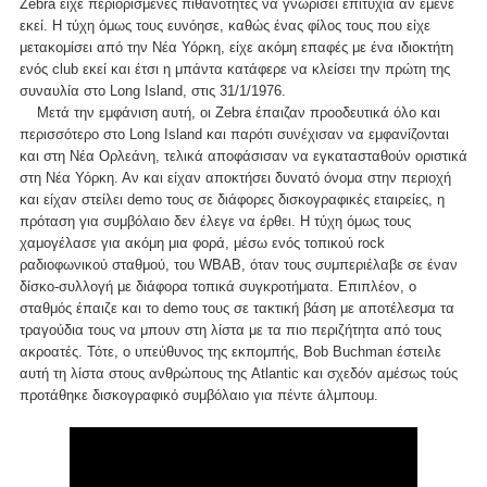
Zebra είχε περιορισμένες πιθανότητες να γνωρίσει επιτυχία αν έμενε
εκεί. Η τύχη όμως τους ευνόησε, καθώς ένας φίλος τους που είχε
μετακομίσει από την Νέα Υόρκη, είχε ακόμη επαφές με ένα ιδιοκτήτη
ενός club εκεί και έτσι η μπάντα κατάφερε να κλείσει την πρώτη της
συναυλία στο Long Island, στις 31/1/1976.
Μετά την εμφάνιση αυτή, οι Zebra έπαιζαν προοδευτικά όλο και
περισσότερο στο Long Island και παρότι συνέχισαν να εμφανίζονται
και στη Νέα Ορλεάνη, τελικά αποφάσισαν να εγκατασταθούν οριστικά
στη Νέα Υόρκη. Αν και είχαν αποκτήσει δυνατό όνομα στην περιοχή
και είχαν στείλει demo τους σε διάφορες δισκογραφικές εταιρείες, η
πρόταση για συμβόλαιο δεν έλεγε να έρθει. Η τύχη όμως τους
χαμογέλασε για ακόμη μια φορά, μέσω ενός τοπικού rock
ραδιοφωνικού σταθμού, του WBAB, όταν τους συμπεριέλαβε σε έναν
δίσκο-συλλογή με διάφορα τοπικά συγκροτήματα. Επιπλέον, ο
σταθμός έπαιζε και το demo τους σε τακτική βάση με αποτέλεσμα τα
τραγούδια τους να μπουν στη λίστα με τα πιο περιζήτητα από τους
ακροατές. Τότε, ο υπεύθυνος της εκπομπής, Bob Buchman έστειλε
αυτή τη λίστα στους ανθρώπους της Atlantic και σχεδόν αμέσως τούς
προτάθηκε δισκογραφικό συμβόλαιο για πέντε άλμπουμ.