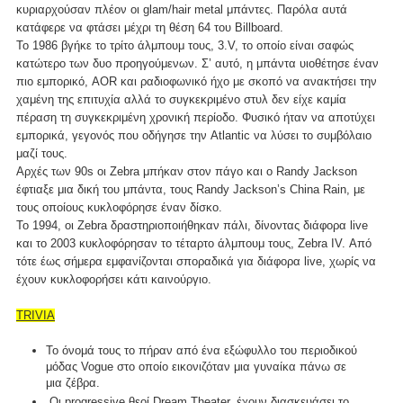
κυριαρχούσαν πλέον οι glam/hair metal μπάντες. Παρόλα αυτά
κατάφερε να φτάσει μέχρι τη θέση 64 του Billboard.
To 1986 βγήκε το τρίτο άλμπουμ τους, 3.V, το οποίο είναι σαφώς
κατώτερο των δυο προηγούμενων. Σ’ αυτό, η μπάντα υιοθέτησε έναν
πιο εμπορικό, AOR και ραδιοφωνικό ήχο με σκοπό να ανακτήσει την
χαμένη της επιτυχία αλλά το συγκεκριμένο στυλ δεν είχε καμία
πέραση τη συγκεκριμένη χρονική περίοδο. Φυσικό ήταν να αποτύχει
εμπορικά, γεγονός που οδήγησε την Atlantic να λύσει το συμβόλαιο
μαζί τους.
Αρχές των 90s οι Zebra μπήκαν στον πάγο και ο Randy Jackson
έφτιαξε μια δική του μπάντα, τους Randy Jackson’s China Rain, με
τους οποίους κυκλοφόρησε έναν δίσκο.
Το 1994, οι Zebra δραστηριοποιήθηκαν πάλι, δίνοντας διάφορα live
και το 2003 κυκλοφόρησαν το τέταρτο άλμπουμ τους, Zebra IV. Από
τότε έως σήμερα εμφανίζονται σποραδικά για διάφορα live, χωρίς να
έχουν κυκλοφορήσει κάτι καινούργιο.
TRIVIA
To όνομά τους το πήραν από ένα εξώφυλλο του περιοδικού
μόδας Vogue στο οποίο εικονιζόταν μια γυναίκα πάνω σε
μια ζέβρα.
Οι progressive θεοί Dream Theater, έχουν διασκευάσει το