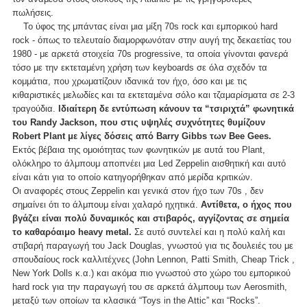
πωλήσεις.
Το ύφος της μπάντας είναι μια μίξη 70s rock και εμπορικού hard
rock - όπως το τελευταίο διαμορφωνόταν στην αυγή της δεκαετίας του
1980 - με αρκετά στοιχεία 70s progressive, τα οποία γίνονται φανερά
τόσο με την εκτεταμένη χρήση των keyboards σε όλα σχεδόν τα
κομμάτια, που χρωματίζουν ιδανικά τον ήχο, όσο και με τις
κιθαριστικές μελωδίες και τα εκτεταμένα σόλο και τζαμαρίσματα σε 2-3
τραγούδια.
Ιδιαίτερη δε εντύπωση κάνουν τα “τσιριχτά” φωνητικά
του Randy Jackson, που στις υψηλές συχνότητες θυμίζουν
Robert Plant με λίγες δόσεις από Barry Gibbs των Bee Gees.
Εκτός βέβαια της ομοιότητας των φωνητικών με αυτά του Plant,
ολόκληρο το άλμπουμ αποπνέει μια Led Zeppelin αισθητική και αυτό
είναι κάτι για το οποίο κατηγορήθηκαν από μερίδα κριτικών.
Οι αναφορές στους Zeppelin και γενικά στον ήχο των 70s , δεν
σημαίνει ότι το άλμπουμ είναι χαλαρό ηχητικά.
Αντίθετα, ο ήχος που
βγάζει είναι πολύ δυναμικός και στιβαρός, αγγίζοντας σε σημεία
το καθαρόαιμο heavy metal.
Σε αυτό συντελεί και η πολύ καλή και
στιβαρή παραγωγή του Jack Douglas, γνωστού για τις δουλειές του με
σπουδαίους rock καλλιτέχνες (John Lennon, Patti Smith, Cheap Trick ,
New York Dolls κ.α.) και ακόμα πιο γνωστού στο χώρο του εμπορικού
hard rock για την παραγωγή του σε αρκετά άλμπουμ των Aerosmith,
μεταξύ των οποίων τα κλασικά “Toys in the Attic” και “Rocks”.