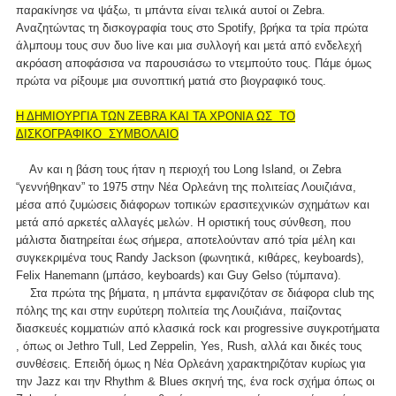
παρακίνησε να ψάξω, τι μπάντα είναι τελικά αυτοί οι Zebra.
Αναζητώντας τη δισκογραφία τους στο Spotify, βρήκα τα τρία πρώτα
άλμπουμ τους συν δυο live και μια συλλογή και μετά από ενδελεχή
ακρόαση αποφάσισα να παρουσιάσω το ντεμπούτο τους. Πάμε όμως
πρώτα να ρίξουμε μια συνοπτική ματιά στο βιογραφικό τους.
Η ΔΗΜΙΟΥΡΓΙΑ ΤΩΝ ZEBRA ΚΑΙ ΤΑ ΧΡΟΝΙΑ ΩΣ ΤΟ
ΔΙΣΚΟΓΡΑΦΙΚΟ ΣΥΜΒΟΛΑΙΟ
Αν και η βάση τους ήταν η περιοχή του Long Island, οι Zebra
“γεννήθηκαν” το 1975 στην Νέα Ορλεάνη της πολιτείας Λουιζιάνα,
μέσα από ζυμώσεις διάφορων τοπικών ερασιτεχνικών σχημάτων και
μετά από αρκετές αλλαγές μελών. Η οριστική τους σύνθεση, που
μάλιστα διατηρείται έως σήμερα, αποτελούνταν από τρία μέλη και
συγκεκριμένα τους Randy Jackson (φωνητικά, κιθάρες, keyboards),
Felix Hanemann (μπάσο, keyboards) και Guy Gelso (τύμπανα).
Στα πρώτα της βήματα, η μπάντα εμφανιζόταν σε διάφορα club της
πόλης της και στην ευρύτερη πολιτεία της Λουιζιάνα, παίζοντας
διασκευές κομματιών από κλασικά rock και progressive συγκροτήματα
, όπως οι Jethro Tull, Led Zeppelin, Yes, Rush, αλλά και δικές τους
συνθέσεις. Επειδή όμως η Νέα Ορλεάνη χαρακτηριζόταν κυρίως για
την Jazz και την Rhythm & Blues σκηνή της, ένα rock σχήμα όπως οι