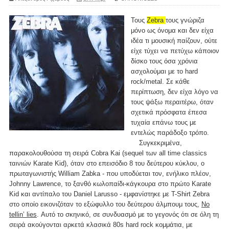
Τους
Zebra
τους γνώριζα
μόνο ως όνομα και δεν είχα
ιδέα τι μουσική παίζουν, ούτε
είχε τύχει να πετύχω κάποιον
δίσκο τους όσα χρόνια
ασχολούμαι με το hard
rock/metal. Σε κάθε
περίπτωση, δεν είχα λόγο να
τους ψάξω περαιτέρω, όταν
σχετικά πρόσφατα έπεσα
τυχαία επάνω τους με
εντελώς παράδοξο τρόπο.
Συγκεκριμένα,
παρακολουθούσα τη σειρά Cobra Kai (sequel των all time classics
ταινιών Karate Kid), όταν στο επεισόδιο 8 του δεύτερου κύκλου, ο
πρωταγωνιστής William Zabka - που υποδύεται τον, ενήλικο πλέον,
Johnny Lawrence, το ξανθό κωλοπαίδι-κάγκουρα στο πρώτο Karate
Kid και αντίπαλο του Daniel Larusso - εμφανίστηκε με T-Shirt Zebra
στο οποίο εικονιζόταν το εξώφυλλο του δεύτερου άλμπουμ τους,
No
tellin’ lies
. Αυτό το σκηνικό, σε συνδυασμό με το γεγονός ότι σε όλη τη
σειρά ακούγονται αρκετά κλασικά 80s hard rock κομμάτια, με