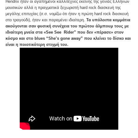
Hendrix ήταν οι αγαπημένοι καλλιτέχνες εκείνης της γενιάς Ελλήνων
μουσικών αλλά η πραγματικά ξεχωριστή hard rock διασκευή της
μεγάλης επιτυχίας (σ.σ. νομίζω ότι ήταν η πρώτη hard rock διασκευή
στο τραγούδι), ήταν και παραμένει ιδιαίτερη.
Τα υπόλοιπα κομμάτια
ακούγονται σαν φυσική συνέχεια του πρώτου άλμπουμ τους με
ιδιαίτερη μνεία στα «See See Rider” που δεν «πέρασε» στον
κόσμο και στο blues “She’s gone away” που κλείνει το δίσκο και
είναι η ποιοτικότερη στιγμή του.