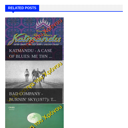
RELATED POSTS
KATMANDU - A CASE
OF BLUES: ΜΕ ΤΗΝ ...
BAD COMPANY -
BURNIN' SKY(1977): Τ...