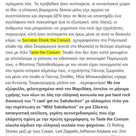
πράγματα τότε. Τα προβάδικα ήταν ανύπαρκτα, οι συναυλιακοί χώροι
το ίδιο, η ελληνική βιομηχανία δίσκου μόλις είχε αρχίσει να
αναπτύσσεται και σίγουρα ΔΕΝ ήταν σε θέση να υποστηρίξει ένα
αγγλόφωνο rock συγκρότημα (για το εξωτερικό, ούτε λόγος), οι
άνθρωποι που μπορούσαν να χειριστούν ένα rock ήχο (ηχολήπτες,
παραγωγοί, κλπ) ήταν ανύπαρκτοι και όμως μέσα σε αυτό το δύσκολο
κλίμα, οι
Socrates Drank the Conium
, ηχογραφούσαν στο Polysound
studio της οδού Σκαραμαγκά (κοντά στο Μουσείο) το δεύτερο άλμπουμ
τους με τίτλο T
aste the Conium.
Studio που δεν ήταν καλά μονωμένο
με αποτέλεσμα οι γείτονες να ειδοποιούν την αστυνομία! Παραγωγός
τους, ο Φίλιππος Παπαθεοδώρου με τον οποίο είχαν συνεργαστεί και
στο πρώτο ιστορικό άλμπουμ τους, o ηχολήπτης Γιάννης Σμυρναίος
και μέσα στο studio οι Γιάννης Σπάθας, Ηλία Μπουκουβάλας ντραμς
και Αντώνης Τουρκογιώργης μπάσο και …αγριοφωνάρα!
Με ένα
εξώφυλλο, φιλοτεχνημένο από τον Μαριδάκη, έστελνε το μήνυμα
ςιρήνης των νέων σε όλη την ελληνική κοινωνία και μια hard rock
διασκευή του “I cant’ get no Satisfaction” με αλλαγμένο τίτλο για
την περίπτωση σε “Wild Satisfaction” σε μια 13λεπτη
καταιγιστική εκτέλεση, γεμάτη αυτοσχεδιασμούς που είχε
ελάχιστη σχέση με την πρώτη ηχογράφηση, το Taste the Conium
εύκολα κέρδισε την ελληνική νεολαία που ψαχνόταν.
Οι Rolling
Stones μαζί με τους Cream, Led Zeppelin,Jefferson Airplane και Jimi