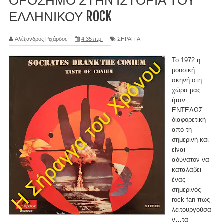
ΟΡΟΣΗΜΟ ΣΤΗΝ ΙΣΤΟΡΙΑ ΤΟΥ
ΕΛΛΗΝΙΚΟΥ ROCK
Αλέξανδρος Ριχάρδος
4:35 π.μ.
ΣΗΡΑΓΓΑ
Το 1972 η
μουσική
σκηνή στη
χώρα μας
ήταν
ΕΝΤΕΛΩΣ
διαφορετική
από τη
σημερινή και
είναι
αδύνατον να
καταλάβει
ένας
σημερινός
rock fan πως
λειτουργούσα
ν…τα