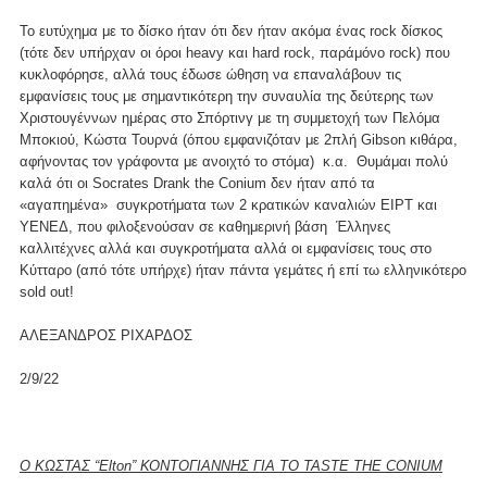
Το ευτύχημα με το δίσκο ήταν ότι δεν ήταν ακόμα ένας rock δίσκος
(τότε δεν υπήρχαν οι όροι heavy και hard rock, παράμόνο rock) που
κυκλοφόρησε, αλλά τους έδωσε ώθηση να επαναλάβουν τις
εμφανίσεις τους με σημαντικότερη την συναυλία της δεύτερης των
Χριστουγέννων ημέρας στο Σπόρτινγ με τη συμμετοχή των Πελόμα
Μποκιού, Κώστα Τουρνά (όπου εμφανιζόταν με 2πλή Gibson κιθάρα,
αφήνοντας τον γράφοντα με ανοιχτό το στόμα) κ.α. Θυμάμαι πολύ
καλά ότι οι Socrates Drank the Conium δεν ήταν από τα
«αγαπημένα» συγκροτήματα των 2 κρατικών καναλιών ΕΙΡΤ και
ΥΕΝΕΔ, που φιλοξενούσαν σε καθημερινή βάση Έλληνες
καλλιτέχνες αλλά και συγκροτήματα αλλά οι εμφανίσεις τους στο
Κύτταρο (από τότε υπήρχε) ήταν πάντα γεμάτες ή επί τω ελληνικότερο
sold out!
ΑΛΕΞΑΝΔΡΟΣ ΡΙΧΑΡΔΟΣ
2/9/22
Ο ΚΩΣΤΑΣ “Elton” ΚΟΝΤΟΓΙΑΝΝΗΣ ΓΙΑ ΤΟ TASTE THE CONIUM