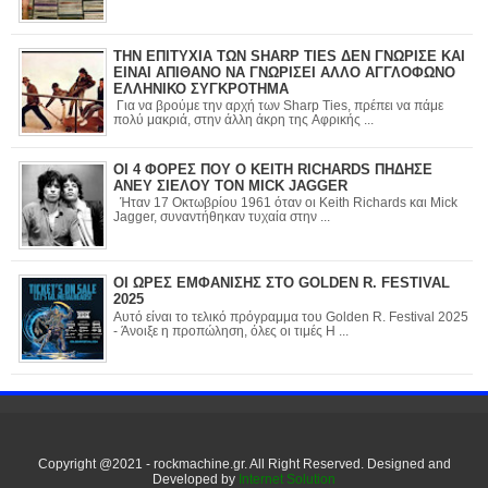
ΤΗΝ ΕΠΙΤΥΧΙΑ ΤΩΝ SHARP TIES ΔΕΝ ΓΝΩΡΙΣΕ ΚΑΙ
ΕΙΝΑΙ ΑΠΙΘΑΝΟ ΝΑ ΓΝΩΡΙΣΕΙ ΑΛΛΟ ΑΓΓΛΟΦΩΝΟ
ΕΛΛΗΝΙΚΟ ΣΥΓΚΡΟΤΗΜΑ
Για να βρούμε την αρχή των Sharp Ties, πρέπει να πάμε
πολύ μακριά, στην άλλη άκρη της Αφρικής ...
ΟΙ 4 ΦΟΡΕΣ ΠΟΥ Ο KEITH RICHARDS ΠΗΔΗΣΕ
ΑΝΕΥ ΣΙΕΛΟΥ ΤΟΝ MICK JAGGER
Ήταν 17 Οκτωβρίου 1961 όταν οι Keith Richards και Mick
Jagger, συναντήθηκαν τυχαία στην ...
ΟΙ ΩΡΕΣ ΕΜΦΑΝΙΣΗΣ ΣΤΟ GOLDEN R. FESTIVAL
2025
Αυτό είναι το τελικό πρόγραμμα του Golden R. Festival 2025
- Άνοιξε η προπώληση, όλες οι τιμές Η ...
Copyright @2021 - rockmachine.gr. All Right Reserved. Designed and
Developed by
Internet Solution