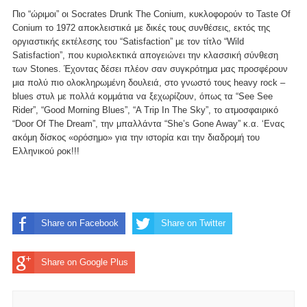
Πιο “ώριμοι” οι Socrates Drunk The Conium, κυκλοφορούν το Taste Of
Conium το 1972 αποκλειστικά με δικές τους συνθέσεις, εκτός της
οργιαστικής εκτέλεσης του “Satisfaction” με τον τίτλο “Wild
Satisfaction”, που κυριολεκτικά απογειώνει την κλασσική σύνθεση
των Stones. Έχοντας δέσει πλέον σαν συγκρότημα μας προσφέρουν
μια πολύ πιο ολοκληρωμένη δουλειά, στο γνωστό τους heavy rock –
blues στυλ με πολλά κομμάτια να ξεχωρίζουν, όπως τα “See See
Rider”, “Good Morning Blues”, “A Trip In The Sky”, το ατμοσφαιρικό
“Door Of The Dream”, την μπαλλάντα “She’s Gone Away” κ.α. ‘Ενας
ακόμη δίσκος «ορόσημο» για την ιστορία και την διαδρομή του
Ελληνικού ροκ!!!
Share on Facebook
Share on Twitter
Share on Google Plus