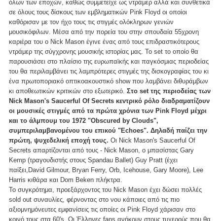
όλων των εποχών, καθώς συμμετείχε ως ντράμερ αλλά και συνθετικά
σε όλους τους δίσκους των εμβληματικών Pink Floyd οι οποίοι
καθόρισαν με τον ήχο τους τις στιγμές ολόκληρων γενιών
μουσικόφιλων. Μέσα από την πορεία του στην σπουδαία 55χρονη
καριέρα του ο Nick Mason έγινε ένας από τους επιδραστικότερους
ντράμερ της σύγχρονης μουσικής ιστορίας μας. To set το οποίο θα
παρουσιάσει στο πλαίσιο της ευρωπαϊκής και παγκόσμιας περιοδείας
του θα περιλαμβάνει τις λαμπρότερες στιγμές της δισκογραφίας του κι
ένα πρωτοποριακό οπτικοακουστικό show που λαμβάνει διθυράμβων
κι αποθεωτικών κριτικών στο εξωτερικό.
Στο set της περιοδείας των
Nick Mason's Saucerful Of Secrets κεντρικό ρόλο διαδραματίζουν
οι μουσικές στιγμές από τα πρώτα χρόνια των Pink Floyd μέχρι
και το άλμπουμ του 1972 "Obscured by Clouds",
συμπεριλαμβανομένου του επικού "Echoes". Δηλαδή παίζει την
πρώτη, ψυχεδελική εποχή τους.
Οι Nick Mason's Saucerful Of
Secrets απαρτίζονται από τους - Nick Mason, ο μπασίστας Gary
Kemp (τραγουδιστής στους Spandau Ballet) Guy Pratt (έχει
παίξει,David Gilmour, Bryan Ferry, Orb, Icehouse, Gary Moore), Lee
Harris κιθάρα και Dom Beken πλήκτρα.
Το συγκρότημα, προεξάρχοντος του Nick Mason έχει δώσει πολλές
sold out συναυλίες, φέρνοντας στο νου κάποιες από τις πιο
αξιομνημόνευτες εμφανίσεις τις οποίες οι Pink Floyd χάρισαν στο
κοινό τους στα 60's. Οι Έλληνες fans ανήκουν στους τυχερούς που θα