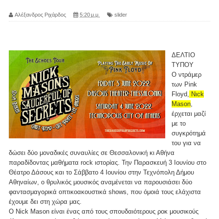
Αλέξανδρος Ριχάρδος
5:20 μ.μ.
slider
ΔΕΛΤΙΟ
ΤΥΠΟΥ
Ο ντράμερ
των Pink
Floyd,
Νιck
Mason
,
έρχεται μαζί
με το
συγκρότημά
του για να
δώσει δύο μοναδικές συναυλίες σε Θεσσαλονική κι Αθήνα
παραδίδοντας μαθήματα rock ιστορίας. Την Παρασκευή 3 Ιουνίου στο
Θέατρο Δάσους και το Σάββατο 4 Ιουνίου στην Τεχνόπολη Δήμου
Αθηναίων, ο θρυλικός μουσικός αναμένεται να παρουσιάσει δύο
φαντασμαγορικά οπτικοακουστικά shows, που όμοιά τους ελάχιστα
έχουμε δει στη χώρα μας.
O Nick Mason είναι ένας από τους σπουδαιότερους ροκ μουσικούς