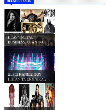
RELATED POSTS
HEAVY METAL
BUSINESS: ΟΤΑΝ ΤΟ
META...
ΞΕΡΕΙ ΚΑΝΕΙΣ ΠΟΥ
ΠΗΓΑΝ ΤΑ ΣΚΗΝΙΚΑ Σ...