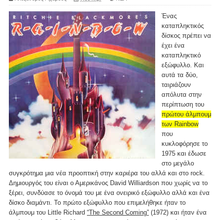
Ένας
καταπληκτικός
δίσκος πρέπει να
έχει ένα
καταπληκτικό
εξώφυλλο. Και
αυτά τα δύο,
ταιριάζουν
απόλυτα στην
περίπτωση του
πρώτου άλμπουμ
των Rainbow
που
κυκλοφόρησε το
1975 και έδωσε
στο μεγάλο
συγκρότημα μια νέα προοπτική στην καριέρα του αλλά και στο rock.
Δημιουργός του είναι ο Αμερικάνος David Williardson που χωρίς να το
ξέρει, συνδύασε το όνομά του με ένα ονειρικό εξώφυλλο αλλά και ένα
δίσκο διαμάντι. Το πρώτο εξώφυλλο που επιμελήθηκε ήταν το
άλμπουμ του Little Richard
“The Second Coming”
(1972) και ήταν ένα