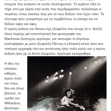
στοιχεία που ανήκουν σε αυτόν ολοκληρωτικά. Το ουράνιο τόξο το
πήρε από μια κάρτα από αυτές που ταχυδρομούσαν παλαιότερα οι
τουρίστες στους οικείους τους για να τους δείξουν που είχαν πάει. Τα
σύννεφα ήταν απαραίτητα για να περιβάλλουν το κάστρο και να
δείξουν ύφος και ύφος.
Η πρώτη έκδοση του δίσκου είχε εξώφυλλο που άνοιγε (σ.σ. διπλό)
όπου περιείχε μια καταπληκτική live φωτογραφία του
Blackmore.Δυστυχώς αργότερα, για οικονομία το άλμπουμ
κυκλοφόρησε με μονό εξώφυλλο.Πάντως η ελληνική κόπια τόσο σαν
ποιότητα εγγραφής όσο και εκτύπωσης ήταν πολύ καλές και η πρώτη
έκδοση ήταν με το διπλό εξώφυλλο. Αργότερα καταργήθηκε.
Η ιδέα του
κάστρου
κιθάρας,
άρεσε πολύ
και στους
δύο και όπως
βλέπετε, το
σχέδιο του
Williardson,
βασίστηκε