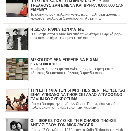
"ΕΓΩ ΗΘΕΛΑ ΝΑ ΕΠΙΚΟΙΝΩΝΗΣΩ ΜΕ 5.000
ΤΡΕΛΛΟΥΣ ΣΑΝ ΕΜΕΝΑ ΚΑΙ ΒΡΗΚΑ 8.000.000 ΣΑΝ
ΕΜΕΝΑ"!
Το ελληνικό ροκ, αλλά και γενικότερα η ελληνική μουσική,
χρωστάει πολλά στη Θεσσαλονίκη. Αν μη τι ...
Η ΔΙΣΚΟΓΡΑΦΙΑ ΤΩΝ ΦΑΤΜΕ
Οι Φατμέ αποτέλεσαν ένα από τα καλύτερα ελληνικά pop-
rock συγκροτήματα και μέσα από αυτούς ...
ΔΙΣΚΟΙ ΠΟΥ ΔΕΝ ΕΠΡΕΠΕ ΝΑ ΕΙΧΑΝ
ΚΥΚΛΟΦΟΡΗΣΕΙ
Συνήθως διαβάζουμε για «δίσκους αριστουργήματα»,
«δίσκους διαμάντια» κι άλλους βαρύγδουπους ...
ΤΗΝ ΕΠΙΤΥΧΙΑ ΤΩΝ SHARP TIES ΔΕΝ ΓΝΩΡΙΣΕ ΚΑΙ
ΕΙΝΑΙ ΑΠΙΘΑΝΟ ΝΑ ΓΝΩΡΙΣΕΙ ΑΛΛΟ ΑΓΓΛΟΦΩΝΟ
ΕΛΛΗΝΙΚΟ ΣΥΓΚΡΟΤΗΜΑ
Για να βρούμε την αρχή των Sharp Ties, πρέπει να πάμε
πολύ μακριά, στην άλλη άκρη της Αφρικής ...
ΟΙ 4 ΦΟΡΕΣ ΠΟΥ Ο KEITH RICHARDS ΠΗΔΗΣΕ
ΑΝΕΥ ΣΙΕΛΟΥ ΤΟΝ MICK JAGGER
Ήταν 17 Οκτωβρίου 1961 όταν οι Keith Richards και Mick