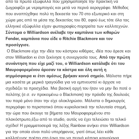
από τα πρώτα εξώφυλλα που χρησιμοποίησε την πρακτική να
ζωγραφίζει με νερομπογιές και μετά να περνά αερογράφο. Μέθοδος
που αναπτύχθηκε πολύ τη δεκαετία του 70 στο εξωτερικό και στη
χώρα μας από τα μέσα της δεκαετίας του 80, αφού έως τότε όλα τας
ελληνικέ εξώφυλλα είχαν φωτογραφίες-πορτραίτα των καλλιτεχνών.
Σύντομα ο Williardson ανέλαβε την καμπάνια των κιθαρών
Fender, καμπάνια που είδε ο Ritchie Blackmore και τον
προσέγγισε.
Ο Blackmore είχε την ιδέα του κάστρου κιθάρας, ιδέα που άρεσε και
στον Williardon κι έτσι ξεκίνησε η συνεργασία τους.
Από την πρώτη
συνάντηση που είχε μαζί του, ο Williardson κατάλαβε ότι του
Μαυροφορεμένου άρεσαν τα κάστρα και όλη αυτή η
ατρμόσφαιρα κι έτσι αμέσως βρήκαν κοινό σημείο.
Μάλιστα πήρε
μια κασέτα με μερικά τραγούδια για να εμπνευστεί κι άρχισε να
σχεδιάζει τα προσχέδια. Μια βασική αρχή του ήταν να μην δει ποτέ ο
πελάτης (σ.σ. εν προκειμένω ο Blackmore) την πρόοδο της δουλειάς
του παρά μόνο όταν την είχε ολοκληρώσει. Μάλιστα ο δημιουργός
περιγράφει το περιστατικό όπου κυριολεκτικά την τελευταία στιγμή,
την ώρα που άκουγε τα βήματα του Μαυροφορεμένου στο
πλακόστρωτο,έξω από το studio, αυτός να έχει τελειώσει το τελικό
σχέδιο! Η γραμματοσειρά της λέξης Rainbow ανήκει στον Williardson
για την οποία είναι πολύ υπερήφανος, γιατί όπως λέει κάθε
καλλιτέχνης πρέπει στο έργο του να περνά κάποια καινούργια