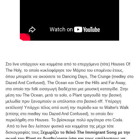
Στο live υπάρχουν και κομμάτια από το επερχόμενο (τότε) Houses Of
The Holy, το οποίο κυκλοφόρησε τον Μάρτιο του επομένου έτους,
όπου μπορείτε να ακούσετε τα Dancing Days, The Crunge (medley στο
Dazed And Confused), The Ocean και Over the Hills and Far Away,
στο οποίο την folk εισαγωγή διαδέχεται μια μουσική καταιγίδα. Στην
μέση του The Ocean, μετά το solo, ο Plant τραγουδά την βασική
μελωδία πριν ξαναμπούν οι υπόλοιποι στο βασικό riff. Υπέροχη
εκτέλεση! Υπάρχει τέλος από αυτή την περίοδο και το Walter's Walk
(επίσης στο medley του Dazed And Confused), το οποίο δεν
περιελήφθη στο Houses. Το βρίσκουμε πολύ αργότερα στο Coda.
Από το live δεν λείπουν φυσικά και κομμάτια της μέχρι τότε
δισκογραφίας τους.
Ξεχωρίζει το θεϊκό The Immigrant Song με την
φωνή του Plant σε δυσθεώρητα ύψη και τους υπόλοιπους να