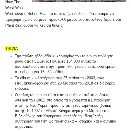
How The
West Was
Won, είναι ο Robert Plant, ο οποίος έχει δηλώσει ότι προτιμά να
προχωρά χωρίς να μένει προσκολλημένος στο παρελθόν (άμα είσαι
Plant δικαιούσαι να λες ότι θέλεις)!
TRIVIA
Την πρώτη εβδομάδα κυκλοφορίας του το album πούλησε
μόνο στις Ηνωμένες Πολιτείες 154.000 αντίτυπα
σκαρφαλώνοντας στην πρώτη θέση των charts, ενώ έμεινε
στα charts για 16 εβδομάδες.
Το album κυκλοφόρησε στις 27 Μαΐου του 2003, ενώ
επανακυκλοφόρησε στις 23 Μαρτίου του 2018 σε διάφορες
εκδόσεις.
Ο τίτλος του album είναι εμπνευσμένος από το ομότιτλο
western του 1962, στο οποίο περιγράφεται η μετακίνηση
από την Νέα Υόρκη προς την ακτή του Ειρηνικού (δυτική
ακτή). Το 1997 το Εθνικό Κινηματογραφικό Μητρώο της
Βιβλιοθήκης του Κογκρέσου επέλεξε την διαφύλαξη –
συντήρηση του film ως πολιτισμικά – ιστορικά και αισθητικά
σημαντικό.