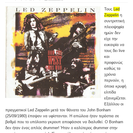
Τους
Led
Zeppelin
η
συντριπτική
πλειοψηφία
ημών δεν
είχε την
ευκαιρία να
τους δει live
και
προφανώς
καθώς τα
χρόνια
περνούν, η
όποια κρυφή
ελπίδα
εξανεμίζεται.
Εξάλλου οι
πραγματικοί Led Zeppelin μετά τον θάνατο του John Bonham
(25/09/1980) έπαψαν να υφίστανται. Η απώλεια ήταν τεράστια σε
βαθμό που το υπόλοιπο γκρουπ αποφάσισε να διαλυθεί. Ο Bonham
δεν ήταν ένας απλός drummer! Ήταν ο καλύτερος drummer στην