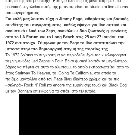
ιστορία της ροκ μουσικής! Έτσι για όλους εμάς μόνα τεκμήρια του
μουσικού μεγαλείου αυτής της μπάντας είναι τα studio και live albums
του συγκροτήματος.
Για καλή μας λοιπόν τύχη ο Jimmy Page, κιθαρίστας και βασικός
συνθέτης του συγκροτήματος, καθώς έψαχνε για live οπτικό και
ακουστικό υλικό των Zeps, ανακάλυψε δύο ζωντανές εμφανίσεις
από το LA Forum και το Long Beach στις 25 και 27 Ιουνίου του
1972 αντίστοιχα. Σύμφωνα με τον Page το live αποτυπώνει την
μπάντα στην πιο δημιουργική στιγμή της πορείας της.
Το 1972 βρίσκει το συγκρότημα να περιοδεύει έχοντας κυκλοφορήσει
το μνημειώδες Led Zeppelin Four. Είναι φυσικό λοιπόν το μεγαλύτερο
βάρος να πέφτει σε αυτό το άλμπουμ, το οποίο εκπροσωπείται από τo
έπος Stairway To Heaven, το Going To California, στο οποίο το
παίξιμο μαντολίνο από τον Page δίνει ιδιαίτερο χρώμα και τα πιο
«σκληρά» Rock N’ Roll (το encore της εμφάνισής τους) και Black Dog
με τον Bonham επιεικώς να τα σπάει στο τελευταίο.