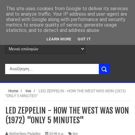
This site uses cookies from Google to deliver its services
and to analyze traffic. Your IP address and user-agent are
shared with Google along with performance and security
metrics to ensure quality of service, generate usage
statistics, and to detect and address abuse.
LEARN MORE
GOT IT
Home
/
live
/
LED ZEPPELIN - HOW THE WEST WAS WON (1972)
"ONLY 5 MINUTES"
LED ZEPPELIN - HOW THE WEST WAS WON
(1972) "ONLY 5 MINUTES"
Αλέξανδρος Ριχάρδος
10:46 π.μ.
live