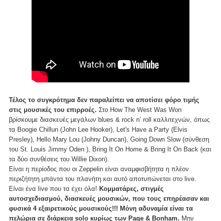
Τέλος το συγκρότημα δεν παραλείπει να αποτίσει φόρο τιμής
στις μουσικές του επιρροές.
Στο How The West Was Won
βρίσκουμε διασκευές μεγάλων blues & rock n’ roll καλλιτεχνών, όπως
τα Boogie Chillun (John Lee Hooker), Let's Have a Party (Elvis
Presley), Hello Mary Lou (Johny Duncan), Going Down Slow (σύνθεση
του St. Louis Jimmy Oden ), Bring It On Home & Bring It On Back (και
τα δύο συνθέσεις του Willie Dixon).
Είναι η περίοδος που οι Zeppelin είναι αναμφισβήτητα η πλέον
περιζήτητη μπάντα του πλανήτη και αυτό αποτυπώνεται στο live.
Είναι ένα live που τα έχει όλα!
Κομματάρες, στιγμές
αυτοσχεδιασμού, διασκευές μουσικών, που τους επηρέασαν και
φυσικά 4 εξαιρετικούς μουσικούς!!! Μόνη αδυναμία είναι τα
πελώρια σε διάρκεια solo κυρίως των Page & Bonham.
Μην