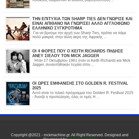
«δίσκους διαμάντια» κι άλλους βαρύγδουπους ...
ΤΗΝ ΕΠΙΤΥΧΙΑ ΤΩΝ SHARP TIES ΔΕΝ ΓΝΩΡΙΣΕ ΚΑΙ
ΕΙΝΑΙ ΑΠΙΘΑΝΟ ΝΑ ΓΝΩΡΙΣΕΙ ΑΛΛΟ ΑΓΓΛΟΦΩΝΟ
ΕΛΛΗΝΙΚΟ ΣΥΓΚΡΟΤΗΜΑ
Για να βρούμε την αρχή των Sharp Ties, πρέπει να πάμε
πολύ μακριά, στην άλλη άκρη της Αφρικής ...
ΟΙ 4 ΦΟΡΕΣ ΠΟΥ Ο KEITH RICHARDS ΠΗΔΗΣΕ
ΑΝΕΥ ΣΙΕΛΟΥ ΤΟΝ MICK JAGGER
Ήταν 17 Οκτωβρίου 1961 όταν οι Keith Richards και Mick
Jagger, συναντήθηκαν τυχαία στην ...
ΟΙ ΩΡΕΣ ΕΜΦΑΝΙΣΗΣ ΣΤΟ GOLDEN R. FESTIVAL
2025
Αυτό είναι το τελικό πρόγραμμα του Golden R. Festival 2025
- Άνοιξε η προπώληση, όλες οι τιμές Η ...
Copyright @2021 - rockmachine.gr. All Right Reserved. Designed and