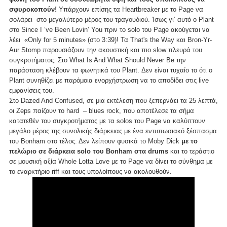
σφυροκοπούν!
Υπάρχουν επίσης τα Heartbreaker με το Page να
σολάρει στο μεγαλύτερο μέρος του τραγουδιού. Ίσως γι’ αυτό ο Plant
στο Since I ‘ve Been Lovin’ You πριν το solo του Page ακούγεται να
λέει «Only for 5 minutes» (στο 3:39)! Τα That's the Way και Bron-Yr-
Aur Stomp παρουσιάζουν την ακουστική και πιο slow πλευρά του
συγκροτήματος. Στο What Is And What Should Never Be την
παράσταση κλέβουν τα φωνητικά του Plant. Δεν είναι τυχαίο το ότι ο
Plant συνηθίζει με παρόμοια ενορχήστρωση να το αποδίδει στις live
εμφανίσεις του.
Στο Dazed And Confused, σε μια εκτέλεση που ξεπερνάει τα 25 λεπτά,
οι Zeps παίζουν το hard – blues rock, που αποτέλεσε τα σήμα
κατατεθέν του συγκροτήματος με τα solos του Page να καλύπτουν
μεγάλο μέρος της συνολικής διάρκειας με ένα εντυπωσιακό ξέσπασμα
του Bonham στο τέλος. Δεν λείπουν φυσικά το Moby Dick
με το
πελώριο σε διάρκεια solo του Bonham στα drums
και το τεράστιο
σε μουσική αξία Whole Lotta Love με το Page να δίνει το σύνθημα με
το εναρκτήριο riff και τους υπολοίπους να ακολουθούν.