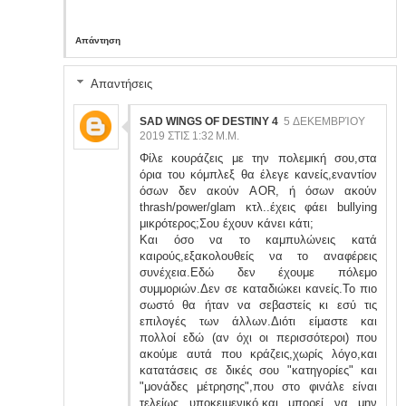
Απάντηση
Απαντήσεις
SAD WINGS OF DESTINY 4
5 ΔΕΚΕΜΒΡΊΟΥ
2019 ΣΤΙΣ 1:32 Μ.Μ.
Φίλε κουράζεις με την πολεμική σου,στα
όρια του κόμπλεξ θα έλεγε κανείς,εναντίον
όσων δεν ακούν AOR, ή όσων ακούν
thrash/power/glam κτλ..έχεις φάει bullying
μικρότερος;Σου έχουν κάνει κάτι;
Και όσο να το καμπυλώνεις κατά
καιρούς,εξακολουθείς να το αναφέρεις
συνέχεια.Εδώ δεν έχουμε πόλεμο
συμμοριών.Δεν σε καταδιώκει κανείς.Το πιο
σωστό θα ήταν να σεβαστείς κι εσύ τις
επιλογές των άλλων.Διότι είμαστε και
πολλοί εδώ (αν όχι οι περισσότεροι) που
ακούμε αυτά που κράζεις,χωρίς λόγο,και
κατατάσεις σε δικές σου "κατηγορίες" και
"μονάδες μέτρησης",που στο φινάλε είναι
τελείως υποκειμενικό,και μπορεί να μην