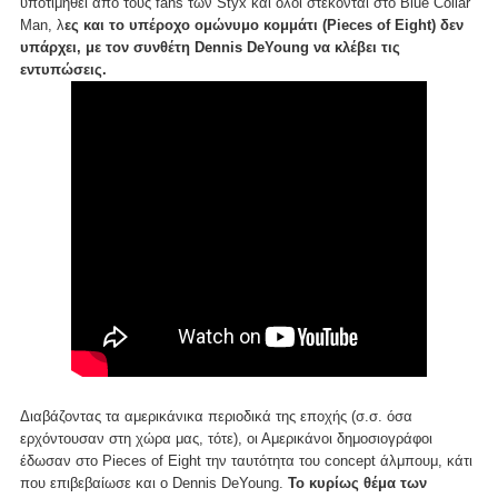
υποτιμηθεί από τους fans των Styx και όλοι στέκονται στο Blue Collar
Man, λ
ες και το υπέροχο ομώνυμο κομμάτι (Pieces of Eight) δεν
υπάρχει, με τον συνθέτη Dennis DeYoung να κλέβει τις
εντυπώσεις.
Διαβάζοντας τα αμερικάνικα περιοδικά της εποχής (σ.σ. όσα
ερχόντουσαν στη χώρα μας, τότε), οι Αμερικάνοι δημοσιογράφοι
έδωσαν στο Pieces of Eight την ταυτότητα του concept άλμπουμ, κάτι
που επιβεβαίωσε και ο Dennis DeYoung.
Το κυρίως θέμα των