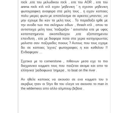
rock ,ειτε του μελωδικου rock , ειτε του AOR , ειτε του
arena rock κτλ κτλ ειχαν 'μηδενικη ' η σχεσον μηδενικη
φωτογραφικη αναφορα στα μελη τους , η ειχαν καποιες
πολυ μικρες φωτο με αποτελεσμα σε αρκετες μπαντες ,να
μην εχουμε δει καν τα μελη τους . Το παραδοξο ηρθε με
την ανοδο των πιο σκληρων ειδων , thrash κτλ , οπου τα
αντιστοιχα μελη τους 'ποζαριζαν ' ασυστολα ειτε με υφος
καταπατημενου οικοπεδουχου ,ειτε εξαπατημενου
επενδυτη , ειτε με διαφορα ποτα στα χερια κατηγορωντας
μαλιστα σαν ποζεραδες ποιους ? Αυτους που τους ειχαμε
δει σε καποιες 'αχνες' φωτογραφιες η και καθολου !!
Ενδιαφερον ...
Σχετικα με το cornerstone , πιθανων μεσα ειχε το πιο
διαχρονικο κομματι τους που παιζεται ακομα και απο τα
ελληνικα 'ραδιοφωνα 'σημερα , το boat on the river .
Αν ηθελε καποιος να ακουσει σε ενα κομματι του τι
ακριβως ηταν οι Styx θα του ελεγα να ακουσει το man in
the wilderness απο αλλο αλμπουμ βεβαια .