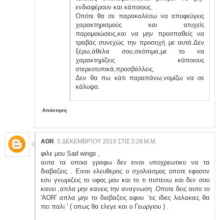
ενδιαφέρουν και κάποιους.
Οπότε θα σε παρακαλέσω να αποφεύγεις
χαρακτηρισμούς και ατυχείς
παρομοιώσεις,και να μην προσπαθείς να
τραβάς συνεχώς την προσοχή με αυτά.Δεν
ξέρω,άθελα σου,σκόπιμα,με το να
χαρακτηρίζεις κάποιους
στερεοτυπικά,προσβάλλεις.
Δεν θα πω κάτι παραπάνω,νομίζω να σε
κάλυψα.
Απάντηση
AOR
5 ΔΕΚΕΜΒΡΊΟΥ 2019 ΣΤΙΣ 3:28 Μ.Μ.
φιλε μου Sad wings ,
αυτα τα οποια γραφω δεν ειναι υποχρεωτικο να τα
διαβαζεις . Ειναι ελευθερος ο σχολιασμος οποτε εφοσον
εσυ γνωριζεις το υφος μου και το τι πιστευω και δεν σου
κανει ,απλα μην κανεις την αναγνωση .Οποτε δεις αυτο το
'AOR' απλα μην το διαβαζεις αφου ΄τις ιδιες λαλακιες θα
πει παλι ' ( οπως θα ελεγε και ο Γεωργιου ) .