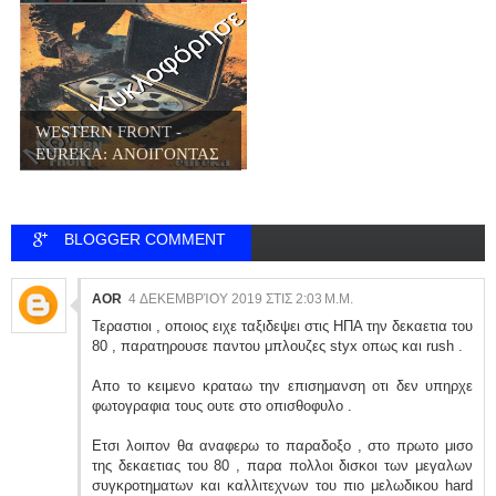
(202...
WESTERN FRONT -
EUREKA: ΑΝΟΙΓΟΝΤΑΣ
...
BLOGGER COMMENT
AOR
4 ΔΕΚΕΜΒΡΊΟΥ 2019 ΣΤΙΣ 2:03 Μ.Μ.
Τεραστιοι , οποιος ειχε ταξιδεψει στις ΗΠΑ την δεκαετια του
80 , παρατηρουσε παντου μπλουζες styx οπως και rush .
Απο το κειμενο κραταω την επισημανση οτι δεν υπηρχε
φωτογραφια τους ουτε στο οπισθοφυλο .
Ετσι λοιπον θα αναφερω το παραδοξο , στο πρωτο μισο
της δεκαετιας του 80 , παρα πολλοι δισκοι των μεγαλων
συγκροτηματων και καλλιτεχνων του πιο μελωδικου hard