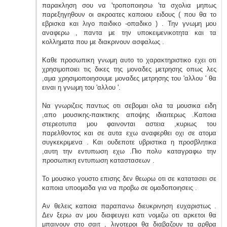
παρακληση σου να 'τροποποιησω 'τα σχολια μηπως
παρεξηγηθουν οι ακροατες καποιου ειδους ( που θα το
εβρισκα και λιγο παιδικο -οπαδικο ) . Την γνωμη μου
αναφερω , παντα με την υποκειμενικοτητα και τα
κολληματα που με διακρινουν ασφαλως .
Καθε προσωπικη γνωμη αυτο το χαρακτηριστικο εχει οτι
χρησιμοποιει τις δικες της μοναδες μετρησης οπως λες
,αμα χρησιμοποιησουμε μοναδες μετρησης του 'αλλου ' θα
ειναι η γνωμη του 'αλλου '.
Να γνωριζεις παντως οτι σεβομαι ολα τα μουσικα ειδη
,απο μουσικης-παικτικης αποψης ιδιαιτερως .Καποια
στερεοτυπα μου φαινονται αστεια ,κυριως του
παρελθοντος και σε αυτα εχω αναφερθει οχι σε ατομα
συγκεκριμενα . Και ουδεποτε υβριστικα η προσβλητικα
,αυτη την εντυπωση εχω .Πιο πολυ καταγραφω την
προσωπικη εντυπωση καταστασεων .
Το μουσικο γουστο επισης δεν θεωρω οτι σε κατατασει σε
καποια υποομαδα για να προβω σε ομαδοποιησεις .
Αν θελεις καποια παραπανω διευκρινηση ευχαριστως .
Δεν ξερω αν μου διαφευγει κατι νομιζω οτι αρκετοι θα
μπαινουν στο σαιτ , λιγοτεροι θα διαβαζουν τα αρθρα