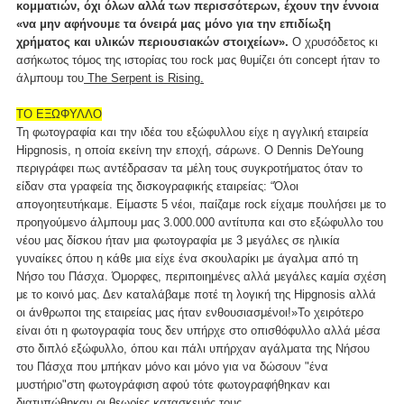
κομματιών, όχι όλων αλλά των περισσότερων, έχουν την έννοια
«να μην αφήνουμε τα όνειρά μας μόνο για την επιδίωξη
χρήματος και υλικών περιουσιακών στοιχείων».
Ο χρυσόδετος κι
ασήκωτος τόμος της ιστορίας του rock μας θυμίζει ότι concept ήταν το
άλμπουμ του
The Serpent is Rising.
ΤΟ ΕΞΩΦΥΛΛΟ
Τη φωτογραφία και την ιδέα του εξώφυλλου είχε η αγγλική εταιρεία
Hipgnosis, η οποία εκείνη την εποχή, σάρωνε. Ο Dennis DeYoung
περιγράφει πως αντέδρασαν τα μέλη τους συγκροτήματος όταν το
είδαν στα γραφεία της δισκογραφικής εταιρείας: “Όλοι
απογοητευτήκαμε. Είμαστε 5 νέοι, παίζαμε rock είχαμε πουλήσει με το
προηγούμενο άλμπουμ μας 3.000.000 αντίτυπα και στο εξώφυλλο του
νέου μας δίσκου ήταν μια φωτογραφία με 3 μεγάλες σε ηλικία
γυναίκες όπου η κάθε μια είχε ένα σκουλαρίκι με άγαλμα από τη
Νήσο του Πάσχα. Όμορφες, περιποιημένες αλλά μεγάλες καμία σχέση
με το κοινό μας. Δεν καταλάβαμε ποτέ τη λογική της Hipgnosis αλλά
οι άνθρωποι της εταιρείας μας ήταν ενθουσιασμένοι!»Το χειρότερο
είναι ότι η φωτογραφία τους δεν υπήρχε στο οπισθόφυλλο αλλά μέσα
στο διπλό εξώφυλλο, όπου και πάλι υπήρχαν αγάλματα της Νήσου
του Πάσχα που μπήκαν μόνο και μόνο για να δώσουν "ένα
μυστήριο"στη φωτογράφιση αφού τότε φωτογραφήθηκαν και
διατυπώθηκαν οι θεωρίες κατασκευής τους.