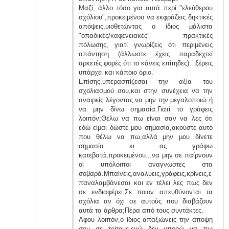
Μαζί, άλλο τόσο για αυτά περί "ελεύθερου
σχόλιου",προκειμένου να εκφράζεις δηκτικές
απόψεις,υιοθετώντας ο ίδιος μάλιστα
"οπαδικές/καφενειακές" πρακτικές
πόλωσης, γιατί γνωρίζεις ότι περιμένεις
απάντηση (άλλωστε έχεις παραδεχτεί
αρκετές φορές ότι το κάνεις επίτηδες)...ξέρεις
υπάρχει και κάποιο όριο.
Επίσης,υπερασπίζεσαι την αξία του
σχολιασμού σου,και στην συνέχεια να την
αναιρείς λέγοντας να μην την μεγαλοποιώ ή
να μην δίνω σημασία.Γιατί το γράφεις
λοιπόν;Θέλω να πω είναι σαν να λες ότι
εδώ είμαι δώστε μου σημασία,ακούστε αυτό
που θέλω να πω,αλλά μην μου δίνετε
σημασία κι ας γράφω
κατεβατά,προκειμένου...να μην σε παίρνουν
οι υπόλοιποι αναγνώστες στα
σοβαρά.Μπαίνεις,αναλύεις,γράφεις,κρίνεις,ε
παναλαμβάνεσαι και εν τέλει λες πως δεν
σε ενδιαφέρει.Σε ποιον απευθύνονται τα
σχόλια αν όχι σε αυτούς που διαβάζουν
αυτά τα άρθρα;Πέρα από τους συντάκτες.
Αφου λοιπόν,ο ίδιος απαξιώνεις την άποψη
σου σε τρίτους,εγώ δεν μπορώ να πω