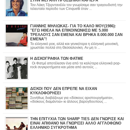
ΣΤΗΝ ΜΕΓΑΛΗ ΠΡΟΣΩΠΙΚΗ ΚΑΡΙΕΡΑ
Τον Λάκη Τζορντανέλλι τον γνωρίσαμε σαν τραγουδιστή την
τελευταία περίοδο των Cinquetti όταν ...
ΓΙΑΝΝΗΣ ΜΗΛΙΩΚΑΣ- ΓΙΑ ΤΟ ΚΑΛΟ ΜΟΥ(1986):
"ΕΓΩ ΗΘΕΛΑ ΝΑ ΕΠΙΚΟΙΝΩΝΗΣΩ ΜΕ 5.000
ΤΡΕΛΛΟΥΣ ΣΑΝ ΕΜΕΝΑ ΚΑΙ ΒΡΗΚΑ 8.000.000 ΣΑΝ
ΕΜΕΝΑ"!
Το ελληνικό ροκ, αλλά και γενικότερα η ελληνική μουσική,
χρωστάει πολλά στη Θεσσαλονίκη. Αν μη τι ...
Η ΔΙΣΚΟΓΡΑΦΙΑ ΤΩΝ ΦΑΤΜΕ
Οι Φατμέ αποτέλεσαν ένα από τα καλύτερα ελληνικά pop-
rock συγκροτήματα και μέσα από αυτούς ...
ΔΙΣΚΟΙ ΠΟΥ ΔΕΝ ΕΠΡΕΠΕ ΝΑ ΕΙΧΑΝ
ΚΥΚΛΟΦΟΡΗΣΕΙ
Συνήθως διαβάζουμε για «δίσκους αριστουργήματα»,
«δίσκους διαμάντια» κι άλλους βαρύγδουπους ...
ΤΗΝ ΕΠΙΤΥΧΙΑ ΤΩΝ SHARP TIES ΔΕΝ ΓΝΩΡΙΣΕ ΚΑΙ
ΕΙΝΑΙ ΑΠΙΘΑΝΟ ΝΑ ΓΝΩΡΙΣΕΙ ΑΛΛΟ ΑΓΓΛΟΦΩΝΟ
ΕΛΛΗΝΙΚΟ ΣΥΓΚΡΟΤΗΜΑ