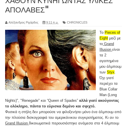
ΧΑΘΟΥΝ ΚΥΝΗΓΩΝΤΑΣ ΥΛΙΚΕΣ
ΑΠΟΛΑΒΕΣ"
Αλέξανδρος Ριχάρδος
9:11 π.μ.
CHRONICLES
To
Pieces of
Eight
μαζί με
το
Grand
Illusion
είναι
τα 2
αγαπημένα
μου άλμπουμ
των
Styx
.
Όχι γιατί
περιέχει τα
Blue Collar
Man (Long
Nights)", "Renegade" και “Queen of Spades”
αλλά γιατί ακούγοντας
το ολόκληρο, πάντα το εύρισκα δεμένο και σφιχτό.
Φυσικά η στήλη δεν μπορούσε να φιλοξενήσει μόνο ένα άλμπουμ από
την πλούσια δισκογραφιά του αμερικάνικου συγκροτήματος. Κι αν το
Grand Illusion
δικαιωματικά παρουσιάστηκε ανάμεσα στα 4 άλμπουμ