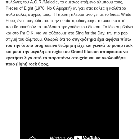
πυλώνες του A.O.R /Melodic, το αμέσως επόμενο άλμπουμ τους,
Pieces of Eight
(1978, Νο 6 Αμερική) ανήκει στις καλές ή καλύτερα
πολύ καλές στιγμές τους. Η πρώτη πλευρά ανοίγει με το Great White
Hope, ένα τραγούδι που στην ουσία προδιαγράφει το μουσικό ιστό
που θα κινηθούν τα υπόλοιπα τραγούδια του δίσκου. Το ίδιο συμβαίνει
και στο I'm O.K. για να φθάσουμε στο Sing for the Day, την πιο pop
στιγμή του άλμπουμ.
Θεωρώ ότι το συγκρότημα έχει αφήσει πίσω
του την όποια progressive θεώρηση είχε και γενικά το pomp rock
και μετά την μεγάλη επιτυχία του Grand Illusion αποφάσισε να
κρατήσει λίγα από τα παραπάνω στοιχεία και να ακολουθήσει
ποιο (light) rock ύφος.