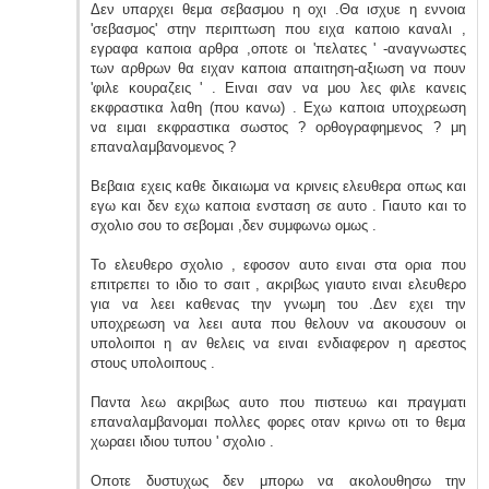
Δεν υπαρχει θεμα σεβασμου η οχι .Θα ισχυε η εννοια
'σεβασμος' στην περιπτωση που ειχα καποιο καναλι ,
εγραφα καποια αρθρα ,οποτε οι 'πελατες ' -αναγνωστες
των αρθρων θα ειχαν καποια απαιτηση-αξιωση να πουν
'φιλε κουραζεις ' . Ειναι σαν να μου λες φιλε κανεις
εκφραστικα λαθη (που κανω) . Εχω καποια υποχρεωση
να ειμαι εκφραστικα σωστος ? ορθογραφημενος ? μη
επαναλαμβανομενος ?
Βεβαια εχεις καθε δικαιωμα να κρινεις ελευθερα οπως και
εγω και δεν εχω καποια ενσταση σε αυτο . Γιαυτο και το
σχολιο σου το σεβομαι ,δεν συμφωνω ομως .
Το ελευθερο σχολιο , εφοσον αυτο ειναι στα ορια που
επιτρεπει το ιδιο το σαιτ , ακριβως γιαυτο ειναι ελευθερο
για να λεει καθενας την γνωμη του .Δεν εχει την
υποχρεωση να λεει αυτα που θελουν να ακουσουν οι
υπολοιποι η αν θελεις να ειναι ενδιαφερον η αρεστος
στους υπολοιπους .
Παντα λεω ακριβως αυτο που πιστευω και πραγματι
επαναλαμβανομαι πολλες φορες οταν κρινω οτι το θεμα
χωραει ιδιου τυπου ' σχολιο .
Οποτε δυστυχως δεν μπορω να ακολουθησω την