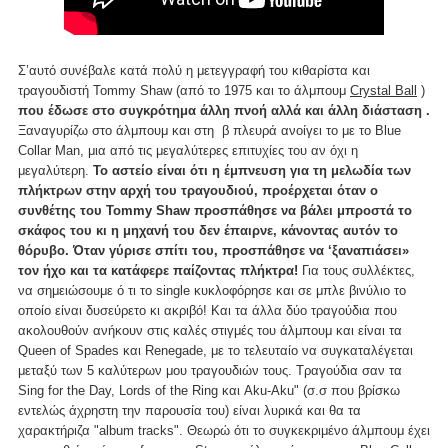
Σ’αυτό συνέβαλε κατά πολύ η μετεγγραφή του κιθαρίστα και
τραγουδιστή Tommy Shaw (από το 1975 και το άλμπουμ
Crystal Ball
)
που έδωσε στο συγκρότημα άλλη πνοή αλλά και άλλη διάσταση .
Ξαναγυρίζω στο άλμπουμ και στη β πλευρά ανοίγει το με το Blue
Collar Man, μια από τις μεγαλύτερες επιτυχίες του αν όχι η
μεγαλύτερη.
Το αστείο είναι ότι η έμπνευση για τη μελωδία των
πλήκτρων στην αρχή του τραγουδιού, προέρχεται όταν ο
συνθέτης του Tommy Shaw προσπάθησε να βάλει μπροστά το
σκάφος του κι η μηχανή του δεν έπαιρνε, κάνοντας αυτόν το
θόρυβο. Όταν γύρισε σπίτι του, προσπάθησε να ‘ξαναπιάσει»
τον ήχο και τα κατάφερε παίζοντας πλήκτρα!
Για τους συλλέκτες,
να σημειώσουμε ό τι το single κυκλοφόρησε και σε μπλε βινύλιο το
οποίο είναι δυσεύρετο κι ακριβό! Και τα άλλα δύο τραγούδια που
ακολουθούν ανήκουν στις καλές στιγμές του άλμπουμ και είναι τα
Queen of Spades και Renegade, με το τελευταίο να συγκαταλέγεται
μεταξύ των 5 καλύτερων μου τραγουδιών τους. Τραγούδια σαν τα
Sing for the Day, Lords of the Ring και Aku-Aku" (σ.σ που βρίσκω
εντελώς άχρηστη την παρουσία του) είναι λυρικά και θα τα
χαρακτήριζα "album tracks". Θεωρώ ότι το συγκεκριμένο άλμπουμ έχει