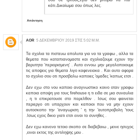
κάτι.Δικαίωμα σου όπως λες.
Απάντηση
AOR
5 ΔΕΚΕΜΒΡΊΟΥ 2019 ΣΤΙΣ 5:02 Μ.Μ.
Τα σχολια τα πιστευω απολυτα για να τα γραφω , αλλα τα
θεματα που καταπιανομαστε και σχολιαζουμε εχουν την
βαρυτητα 'περιορισμενη' . Αυτο εννοω μην μεγαλοποιουμε
τις αποψεις για θεματα λιγο καφενειακα . Και αυτο αφορα
το σχολιο σου οτι προσβαλω καποιες 'ομαδες 'καπως ετσι .
Δεν εχω στο νου καποιο αναγνωστικο κοινο οταν γραφω
καποια αποψη για τους firehouse η τι ειδα σε μια συναυλια
, η τι επικρατουσε στο παρελθον . Ισως σου φαινεται
περιεργο οτι υπαρχουν και καποιοι που να μην εχουν
αυτοσκοπο την 'αναγωριση ' η την 'αυτοπροβολη 'τους
.Ισως εχεις δικιο γιατι ετσι ειναι το συνηθες .
Δεν εχω κανενα τετοιο σκοπο σε διαβεβαιω , μεινε ησυχος
,ειναι εκτος της αντιληψης μου .