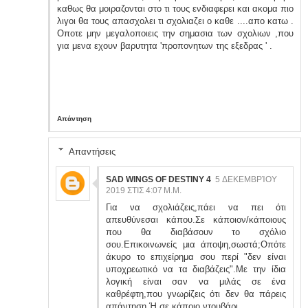
καθως θα μοιραζονται στο τι τους ενδιαφερει και ακομα πιο
λιγοι θα τους απασχολει τι σχολιαζει ο καθε ....απο κατω .
Οποτε μην μεγαλοποιεις την σημασια των σχολιων ,που
για μενα εχουν βαρυτητα 'προπονητων της εξεδρας ' .
Απάντηση
Απαντήσεις
SAD WINGS OF DESTINY 4
5 ΔΕΚΕΜΒΡΊΟΥ
2019 ΣΤΙΣ 4:07 Μ.Μ.
Για να σχολιάζεις,πάει να πει ότι
απευθύνεσαι κάπου.Σε κάποιον/κάποιους
που θα διαβάσουν το σχόλιο
σου.Επικοινωνείς μια άποψη,σωστά;Οπότε
άκυρο το επιχείρημα σου περί "δεν είναι
υποχρεωτικό να τα διαβάζεις".Με την ίδια
λογική είναι σαν να μιλάς σε ένα
καθρέφτη,που γνωρίζεις ότι δεν θα πάρεις
απάντηση.Ή σε κάποιο ντουβάρι.