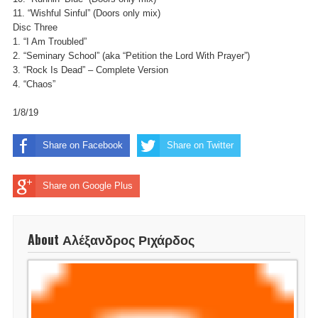
11. “Wishful Sinful” (Doors only mix)
Disc Three
1. “I Am Troubled”
2. “Seminary School” (aka “Petition the Lord With Prayer”)
3. “Rock Is Dead” – Complete Version
4. “Chaos”
1/8/19
Share on Facebook
Share on Twitter
Share on Google Plus
About Αλέξανδρος Ριχάρδος