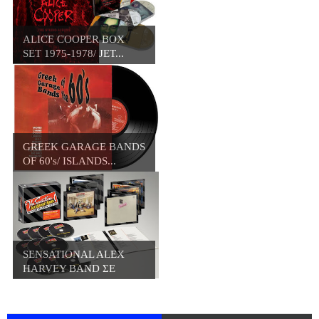
ALICE COOPER BOX
SET 1975-1978/ JET...
GREEK GARAGE BANDS
OF 60's/ ISLANDS...
SENSATIONAL ALEX
HARVEY BAND ΣΕ
BOX...