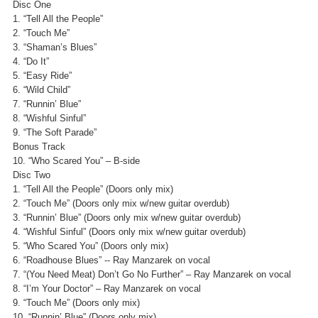
Disc One
1. “Tell All the People”
2. “Touch Me”
3. “Shaman’s Blues”
4. “Do It”
5. “Easy Ride”
6. “Wild Child”
7. “Runnin’ Blue”
8. “Wishful Sinful”
9. “The Soft Parade”
Bonus Track
10. “Who Scared You” – B-side
Disc Two
1. “Tell All the People” (Doors only mix)
2. “Touch Me” (Doors only mix w/new guitar overdub)
3. “Runnin’ Blue” (Doors only mix w/new guitar overdub)
4. “Wishful Sinful” (Doors only mix w/new guitar overdub)
5. “Who Scared You” (Doors only mix)
6. “Roadhouse Blues” -- Ray Manzarek on vocal
7. “(You Need Meat) Don’t Go No Further” – Ray Manzarek on vocal
8. “I’m Your Doctor” – Ray Manzarek on vocal
9. “Touch Me” (Doors only mix)
10. “Runnin’ Blue” (Doors only mix)