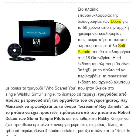
Στο πλαίσιο
επανακυκλοφορίας της
δισκογραφίας των
Doors
για
τα 50 χρόνια από την αρχική
ημερομηνία κυκλοφορίας
τους, σειρά πήρε το τέταρτο
άλμπουμ τους με τίτλο
Soft
Parade
που θα κυκλοφορήσει
στις 18 Οκτωβρίου. Η cd
έκδοση του άλμπουμ θα είναι
3πλή(!), με το πρώτο cd να
περιλαμβάνει τη remastered
έκδοση του αρχικού άλμπουμ
με bonus το τραγούδι "Who Scared You" που ήταν B-side στο
single"Wishful Sinful" single, το δεύτερο cd περιέχει
τραγούδια από
πρόβες με τραγουδιστή τον οργανίστα του συγκροτήματος, Ray
Manzarek να εμφανίζεται με το όνομα "Screamin' Ray Daniels" με
το μπάσο να έχει προστεθεί πρόσφατα από τον μπασίστα Robert
DeLeo των Stone Temple Pilots
και τον κιθαρίστα Robby Krieger να
έχει προσθέσει ορισμένα καινούργια μέρη σε τρεις μίξεις. Τέλος, το
τρίτο cd περιλαμβάνει 4 studio outtakes, μεταξύ αυτών και το "Rock Is