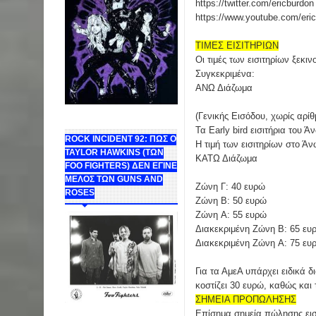
https://twitter.com/ericburdon
https://www.youtube.com/eri
ΤΙΜΕΣ ΕΙΣΙΤΗΡΙΩΝ
Οι τιμές των εισιτηρίων ξεκ
Συγκεκριμένα:
ΑΝΩ Διάζωμα
(Γενικής Εισόδου, χωρίς αρί
Τα Early bird εισιτήρια του 
ROCK INCIDENT 92: ΠΩΣ Ο
Η τιμή των εισιτηρίων στο Ά
TAYLOR HAWKINS (ΤΩΝ
ΚΑΤΩ Διάζωμα
FOO FIGHTERS) ΔΕΝ ΕΓΙΝΕ
ΜΕΛΟΣ ΤΩΝ GUNS AND
Ζώνη Γ: 40 ευρώ
ROSES
Ζώνη B: 50 ευρώ
Ζώνη A: 55 ευρώ
Διακεκριμένη Ζώνη Β: 65 ευ
Διακεκριμένη Ζώνη A: 75 ευ
Για τα ΑμεΑ υπάρχει ειδικά δ
κοστίζει 30 ευρώ, καθώς και 
ΣΗΜΕΙΑ ΠΡΟΠΩΛΗΣΗΣ
Επίσημα σημεία πώλησης εισ