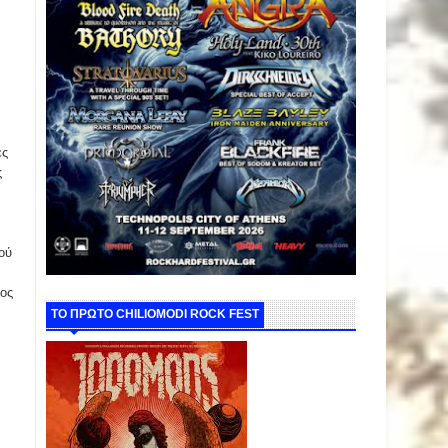
ες
ς
ού
φος
ΤΟ ΠΡΩΤΟ CHILIOMODI ROCK FEST