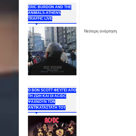
ERIC BURDON AND THE
ANIMALS-ATHENS
TRAFFIC LIVE
Νεότερη ανάρτηση
Ο BON SCOTT ΦΕΥΓΕΙ ΑΠΟ
ΤΗ ΖΩΗ ΚΑΙ ΟΙ AC/DC
ΨΑΧΝΟΥΝ ΤΟΝ
ΑΝΤΙΚΑΤΑΣΤΑΤΗ ΤΟΥ