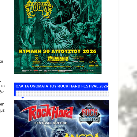
αι
!
 το
ΟΛΑ ΤΑ ΟΝΟΜΑΤΑ ΤΟΥ ROCK HARD FESTIVAL 2026
έξω
hen
με;