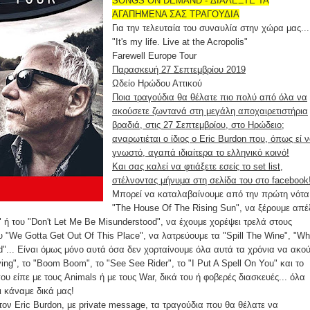
SONGS ON DEMAND - ΔΙΑΛΕΞΤΕ ΤΑ
ΑΓΑΠΗΜΕΝΑ ΣΑΣ ΤΡΑΓΟΥΔΙΑ
Για την τελευταία του συναυλία στην χώρα μας...
"It's my life. Live at the Acropolis"
Farewell Europe Tour
Παρασκευή 27 Σεπτεμβρίου 2019
Ωδείο Ηρώδου Αττικού
Ποια τραγούδια θα θέλατε πιο πολύ από όλα να
ακούσετε ζωντανά στη μεγάλη αποχαιρετιστήρια
βραδιά, στις 27 Σεπτεμβρίου, στο Ηρώδειο;
αναρωτιέται ο ίδιος ο Eric Burdon που, όπως εί ν
γνωστό, αγαπά ιδιαίτερα το ελληνικό κοινό!
Και σας καλεί να φτιάξετε εσείς το set list,
στέλνοντας μήνυμα στη σελίδα του στο facebook
Μπορεί να καταλαβαίνουμε από την πρώτη νότα
"The House Of The Rising Sun", να ξέρουμε απ
fe" ή του "Don't Let Me Be Misunderstood", να έχουμε χορέψει τρελά στους
υ "We Gotta Get Οut Οf This Place", να λατρεύουμε τα "Spill The Wine", "W
"... Είναι όμως μόνο αυτά όσα δεν χορταίνουμε όλα αυτά τα χρόνια να ακού
ying", το "Boom Boom", το "See See Rider", το "I Put A Spell On You" και το
που είπε με τους Animals ή με τους War, δικά του ή φοβερές διασκευές... όλα
 κάναμε δικά μας!
ι στον Eric Burdon, με private message, τα τραγούδια που θα θέλατε να