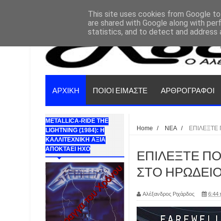
This site uses cookies from Google to 
are shared with Google along with per
statistics, and to detect and address 
ΑΡΧΙΚΗ
ΠΟΙΟΙ ΕΙΜΑΣΤΕ
ΑΡΘΡΟΓΡΑΦΟΙ
METALLICA-RIDE THE
Home
/
ΝΕΑ
/
ΕΠΙΛΕΞΤΕ 
LIGHTNING (1984): Η
ΚΑΛΛΙΤΕΧΝΙΚΗ ΑΞΙΑ
ΑΠΟΚΤΑΕΙ ΗΧΟ
ΕΠΙΛΕΞΤΕ ΠΟΙ
ΣΤΟ ΗΡΩΔΕΙΟ
Αλέξανδρος Ριχάρδος
6:44 