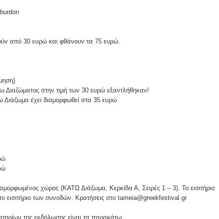
cburdon
ινούν από 30 ευρώ και φθάνουν τα 75 ευρώ.
θμηση)
Άνω Διαζώματος στην τιμή των 30 ευρώ εξαντλήθηκαν!
νω Διάζωμα έχει διαμορφωθεί στα 35 ευρώ
ρώ
ρώ
ιαμορφωμένος χώρος (ΚΑΤΩ Διάζωμα, Κερκίδα Α, Σειρές 1 – 3). Το εισιτήριο
το εισιτήριο των συνοδών. Κρατήσεις στο tameia@greekfestival.gr
ιτηρίων της εκδήλωσης είναι τα παρακάτω: