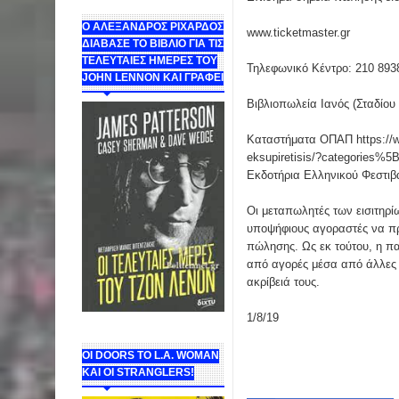
Ο ΑΛΕΞΑΝΔΡΟΣ ΡΙΧΑΡΔΟΣ
www.ticketmaster.gr
ΔΙΑΒΑΣΕ ΤΟ ΒΙΒΛΙΟ ΓΙΑ ΤΙΣ
ΤΕΛΕΥΤΑΙΕΣ ΗΜΕΡΕΣ ΤΟΥ
Τηλεφωνικό Κέντρο: 210 8938 
JOHN LENNON ΚΑΙ ΓΡΑΦΕΙ
Βιβλιοπωλεία Ιανός (Σταδίου
Καταστήματα ΟΠΑΠ https://ww
eksupiretisis/?categories%5
Εκδοτήρια Ελληνικού Φεστιβ
Οι μεταπωλητές των εισιτηρί
υποψήφιους αγοραστές να προ
πώλησης. Ως εκ τούτου, η πα
από αγορές μέσα από άλλες π
ακρίβειά τους.
1/8/19
ΟΙ DOORS ΤΟ L.A. WOMAN
KAI OI STRANGLERS!