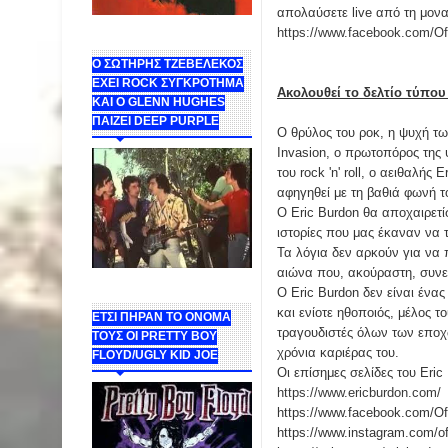
απολαύσετε live από τη μονα
https://www.facebook.com/Off
Ο ΣΩΤΗΡΗΣ ΤΖΕΒΕΛΕΚΟΣ
ΕΧΕΙ ROCK ΣΥΓΚΡΟΤΗΜΑ
Ακολουθεί το δελτίο τύπου
ΚΑΙ Ο GLENN HUGHES
ΠΑΙΖΕΙ DEEP PURPLE
Ο θρύλος του ροκ, η ψυχή των
Invasion, ο πρωτοπόρος της
του rock 'n' roll, ο αειθαλή
αφηγηθεί με τη βαθιά φωνή το
Ο Eric Burdon θα αποχαιρετ
ιστορίες που μας έκαναν να 
Τα λόγια δεν αρκούν για να 
αιώνα που, ακούραστη, συνεχ
Ο Eric Burdon δεν είναι ένα
και ενίοτε ηθοποιός, μέλος τ
ΕΤΣΙ ΠΗΡΑΝ ΤΟ ΟΝΟΜΑ
τραγουδιστές όλων των εποχ
ΤΟΥΣ ΟΙ PRETTY BOY
χρόνια καριέρας του.
FLOYD/UGLY KID JOE
Οι επίσημες σελίδες του Eric
https://www.ericburdon.com/
https://www.facebook.com/Off
https://www.instagram.com/off