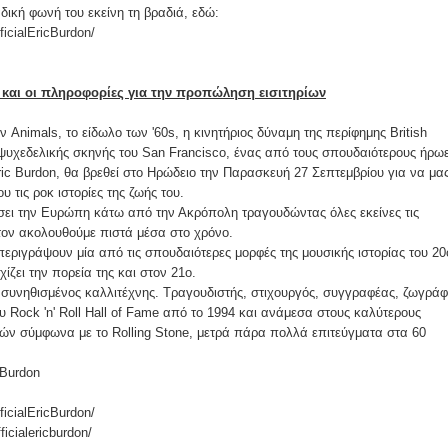
δική φωνή του εκείνη τη βραδιά, εδώ:
icialEricBurdon/
 και οι πληροφορίες για την προπώληση εισιτηρίων
 Animals, το είδωλο των '60s, η κινητήριος δύναμη της περίφημης British
 ψυχεδελικής σκηνής του San Francisco, ένας από τους σπουδαιότερους ήρω
ς Eric Burdon, θα βρεθεί στο Ηρώδειο την Παρασκευή 27 Σεπτεμβρίου για να μα
υ τις ροκ ιστορίες της ζωής του.
ίσει την Ευρώπη κάτω από την Ακρόπολη τραγουδώντας όλες εκείνες τις
τον ακολουθούμε πιστά μέσα στο χρόνο.
περιγράψουν μία από τις σπουδαιότερες μορφές της μουσικής ιστορίας του 20
ίζει την πορεία της και στον 21ο.
ς συνηθισμένος καλλιτέχνης. Τραγουδιστής, στιχουργός, συγγραφέας, ζωγρά
ου Rock 'n' Roll Hall of Fame από το 1994 και ανάμεσα στους καλύτερους
ών σύμφωνα με το Rolling Stone, μετρά πάρα πολλά επιτεύγματα στα 60
 Burdon
icialEricBurdon/
icialericburdon/