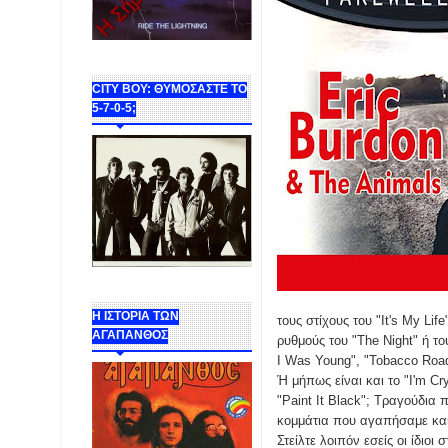
CITY BOY: ΘΥΜΟΣΑΣΤΕ ΤΟ
5-7-0-5;
Η ΙΣΤΟΡΙΑ ΤΩΝ
τους στίχους του "It's My Li
ΑΓΑΠΑΝΘΟΣ
ρυθμούς του "The Night" ή το
I Was Young", "Tobacco Road
Ή μήπως είναι και το "I'm Cr
"Paint It Black"; Τραγούδια 
κομμάτια που αγαπήσαμε και
Στείλτε λοιπόν εσείς οι ίδιο