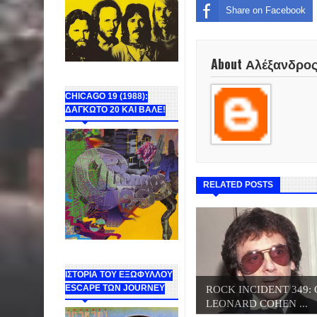
Share on Facebook
About Αλέξανδρο
CHICAGO 19 (1988):
ΔΑΓΚΩΤΟ 20 ΚΑΙ ΒΑΛΕ!
RELATED POSTS
ΙΣΤΟΡΙΑ ΤΟΥ ΕΞΩΦΥΛΛΟΥ
ESCAPE ΤΩΝ JOURNEY
ROCK INCIDENT 349: 
LEONARD COHEN ...