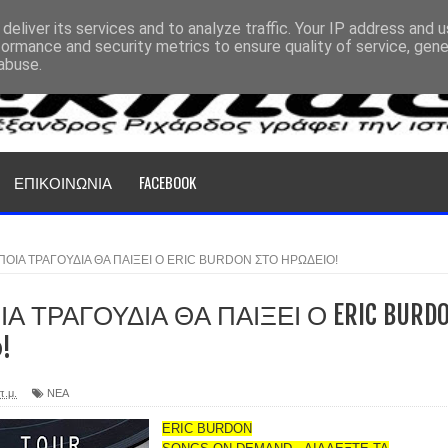
deliver its services and to analyze traffic. Your IP address and 
formance and security metrics to ensure quality of service, gen
abuse.
ΕΠΙΚΟΙΝΩΝΙΑ
FACEBOOK
ΠΟΙΑ ΤΡΑΓΟΥΔΙΑ ΘΑ ΠΑΙΞΕΙ Ο ERIC BURDON ΣΤΟ ΗΡΩΔΕΙΟ!
Α ΤΡΑΓΟΥΔΙΑ ΘΑ ΠΑΙΞΕΙ Ο ERIC BURD
!
π.μ.
ΝΕΑ
ERIC BURDON