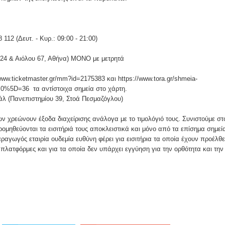
112 (Δευτ. - Κυρ.: 09:00 - 21:00)
 24 & Αιόλου 67, Αθήνα) ΜΟΝΟ με μετρητά
w.ticketmaster.gr/mm?id=2175383 και https://www.tora.gr/shmeia-
B0%5D=36 τα αντίστοιχα σημεία στο χάρτη.
άλ (Πανεπιστημίου 39, Στοά Πεσμαζόγλου)
ων χρεώνουν έξοδα διαχείρισης ανάλογα με το τιμολόγιό τους. Συνιστούμε στ
μηθεύονται τα εισιτήριά τους αποκλειστικά και μόνο από τα επίσημα σημεί
ραγωγός εταιρία ουδεμία ευθύνη φέρει για εισιτήρια τα οποία έχουν προέλθε
λατφόρμες και για τα οποία δεν υπάρχει εγγύηση για την ορθότητα και την