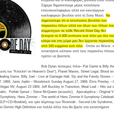
Απριλίου και οι κυκλοφορίες βινυλίου είναι πολλέ
Σήμερα δημοσιεύουμε μέρος καταλόγου
επανακυκλοφορίων αλλά και καινούργιων
κυκλοφοριών βινυλίου από τη Sony Music.
Να
σημειώσουμε ότι οι εκτυπώσεις βινυλίου των
παρακάτω τίτλων αλλά και όλων των τίτλων πο
συμμετέχουν σε κάθε Record Store Day δεν
ξεπερνά τα 4.000 αντίτυπα ανά τίτλο για όλο τον
κόσμο και στη χώρα μας δεν έρχονται περισσότ
από 100 κομμάτια ανά τίτλο
. Οπότε αν θέλετε 
αποκτήσετε κάποιον από τους παρακάτω τίτλους
πρέπει να βιαστείτε.
Bob Dylan τέσσερεις τίτλοι– Pat Garret & Billy th
λεση του "Knockin' on Heaven's Door"), Planet Waves, Street Legal, Blood on
ealing Game, Billy Joel – Live at Garnegie Hall, Sly and the Family Stones –
 1969, Janis Joplin – Woodstock Sunday August,17, 1969, Elvis Presley – 
s Vegas NV, August 23 1969, Jeff Buckley In Transition, Meat Loaf – Hits out o
 realm, Prefab Sprout – Steve McQueen (acoustic), Apocalyptica – Original V
h Symphony, Hans Zimmer – The world of Hans Zimmer A Symphony Celebrati
2LP+CD+Booklet), και τρία άλμπουμ των Riverside - Second Life Syndrome,
 Domini High Definition και πολλά άλλα που θα βρείτε στα καταστήματα