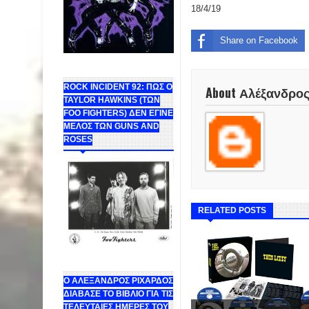
18/4/19
Share on Facebook
ROCK INCIDENT 92: ΠΩΣ Ο
About Αλέξανδρο
TAYLOR HAWKINS (ΤΩΝ
FOO FIGHTERS) ΔΕΝ ΕΓΙΝΕ
ΜΕΛΟΣ ΤΩΝ GUNS AND
ROSES
RELATED POSTS
Ο ΑΛΕΞΑΝΔΡΟΣ ΡΙΧΑΡΔΟΣ
ΔΙΑΒΑΣΕ ΤΟ ΒΙΒΛΙΟ ΓΙΑ ΤΙΣ
ΤΕΛΕΥΤΑΙΕΣ ΗΜΕΡΕΣ ΤΟΥ