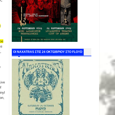
ς.
υ
ερα
να
,
ΟΙ NAXATRAS ΣΤΙΣ 24 ΟΚΤΩΒΡΙΟΥ ΣΤΟ FLOYD
e
Live
f
inyl
on,