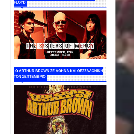
FLOYD
O ARTHUR BROWN ΣΕ ΑΘΗΝΑ ΚΑΙ ΘΕΣΣΑΛΟΝΙΚΗ
ΤΟΝ ΣΕΠΤΕΜΒΡΙΟ