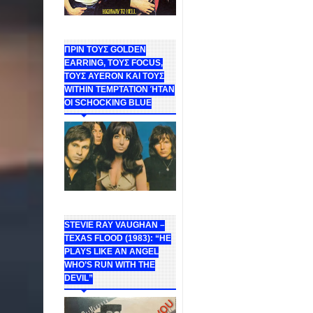
ΠΡΙΝ ΤΟΥΣ GOLDEN
EARRING, ΤΟΥΣ FOCUS,
ΤΟΥΣ ΑΥΕROΝ ΚΑΙ ΤΟΥΣ
WITHIN TEMPTATION ΉΤΑΝ
ΟΙ SCHOCKING BLUE
STEVIE RAY VAUGHAN –
TEXAS FLOOD (1983): “HE
PLAYS LIKE AN ANGEL
WHO’S RUN WITH THE
DEVIL”