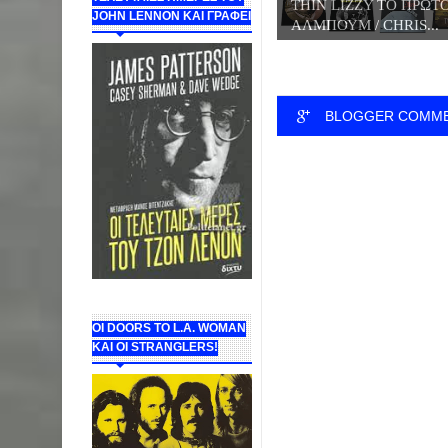
THIN LIZZY ΤΟ ΠΡΩΤ
JOHN LENNON ΚΑΙ ΓΡΑΦΕΙ
ΑΛΜΠΟΥΜ / CHRIS...
BLOGGER COMM
ΟΙ DOORS ΤΟ L.A. WOMAN
KAI OI STRANGLERS!