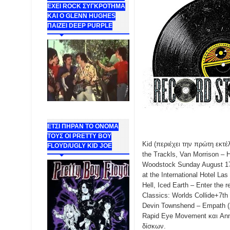
ΕΧΕΙ ROCK ΣΥΓΚΡΟΤΗΜΑ
ΚΑΙ Ο GLENN HUGHES
ΠΑΙΖΕΙ DEEP PURPLE
ΕΤΣΙ ΠΗΡΑΝ ΤΟ ΟΝΟΜΑ
ΤΟΥΣ ΟΙ PRETTY BOY
Kid (περιέχει την πρώτη εκτέ
FLOYD/UGLY KID JOE
the Trackls, Van Morrison – H
Woodstock Sunday August 17,
at the International Hotel La
Hell, Iced Earth – Enter the
Classics: Worlds Collide+7t
Devin Townshend – Empath (
Rapid Eye Movement και Anno
δίσκων.