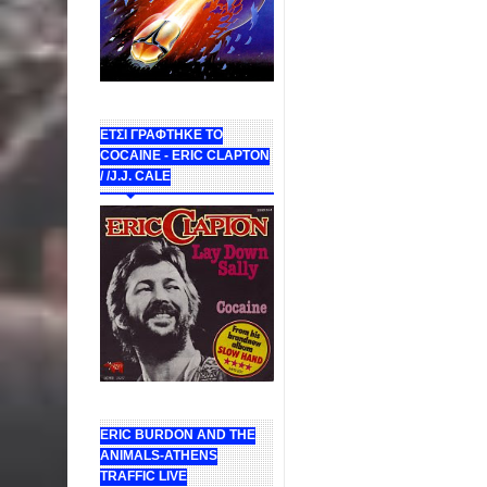
ΕΤΣΙ ΓΡΑΦΤΗΚΕ ΤΟ
COCAINE - ERIC CLAPTON
/ /J.J. CALE
ERIC BURDON AND THE
ANIMALS-ATHENS
TRAFFIC LIVE