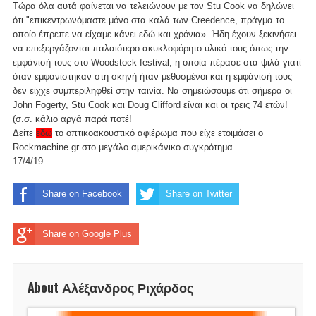
Τώρα όλα αυτά φαίνεται να τελειώνουν με τον Stu Cook να δηλώνει
ότι "επικεντρωνόμαστε μόνο στα καλά των Creedence, πράγμα το
οποίο έπρεπε να είχαμε κάνει εδώ και χρόνια». Ήδη έχουν ξεκινήσει
να επεξεργάζονται παλαιότερο ακυκλοφόρητο υλικό τους όπως την
εμφάνισή τους στο Woodstock festival, η οποία πέρασε στα ψιλά γιατί
όταν εμφανίστηκαν στη σκηνή ήταν μεθυσμένοι και η εμφάνισή τους
δεν είχχε συμπεριληφθεί στην ταινία. Να σημειώσουμε ότι σήμερα οι
John Fogerty, Stu Cook και Doug Clifford είναι και οι τρεις 74 ετών!
(σ.σ. κάλιο αργά παρά ποτέ!
Δείτε
εδώ
το οπτικοακουστικό αφιέρωμα που είχε ετοιμάσει ο
Rockmachine.gr στο μεγάλο αμερικάνικο συγκρότημα.
17/4/19
Share on Facebook
Share on Twitter
Share on Google Plus
About Αλέξανδρος Ριχάρδος