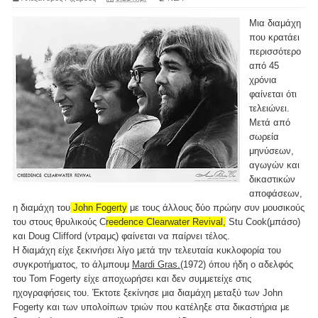
Μια διαμάχη
που κρατάει
περισσότερο
από 45
χρόνια
φαίνεται ότι
τελειώνει.
Μετά από
σωρεία
μηνύσεων,
αγωγών και
δικαστικών
αποφάσεων,
η διαμάχη του
John Fogerty
με τους άλλους δύο πρώην συν μουσικούς
του στους θρυλικούς C
reedence Clearwater Revival,
Stu Cook(μπάσο)
και Doug Clifford (ντραμς) φαίνεται να παίρνει τέλος.
Η διαμάχη είχε ξεκινήσει λίγο μετά την τελευταία κυκλοφορία του
συγκροτήματος, το άλμπουμ
Mardi Gras.
(1972) όπου ήδη ο αδελφός
του Tom Fogerty είχε αποχωρήσει και δεν συμμετείχε στις
ηχογραφήσεις του. Έκτοτε ξεκίνησε μια διαμάχη μεταξύ των John
Fogerty και των υπολοίπων τριών που κατέληξε στα δικαστήρια με