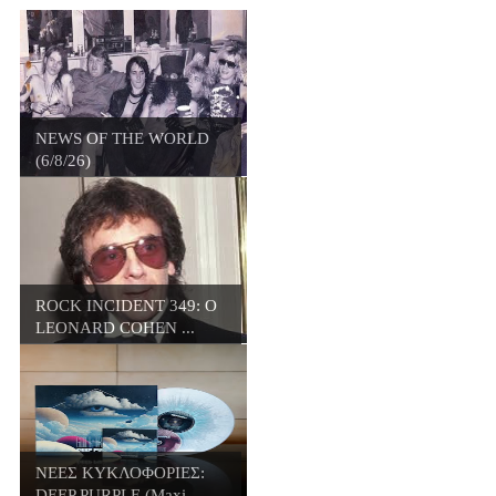
NEWS OF THE WORLD
(6/8/26)
ROCK INCIDENT 349: O
LEONARD COHEN ...
ΝΕΕΣ ΚΥΚΛΟΦΟΡΙΕΣ:
DEEP PURPLE (Maxi...