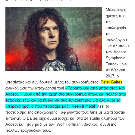
Μόλις λίγες
ημέρες πριν
την
κυκλοφορία
του
καινούργιου
live άλμπουμ
των Accept
Symphonic
Terror - Live
At Wacken
2017
, o
μπασίστας και συνιδρυτικό μέλος του συγκροτήματος,
Peter Baltes
ανακοίνωσε την αποχώρησή του!
«Παραιτούμαι από μπασίστας των
Accept. Ήμουν από την αρχή στο συγκρότημα όπως και πολλοί από
εσάς εκεί έξω και θα ήθελα να σας ευχαριστήσω για όλα αυτά τα
υπέροχα χρόνια που περάσαμε μαζί. Keep it metal"
λέει το
ποστάρισμα της αποχώρησής , αφήνοντας τους fans με μια τεράστια
έκπληξη. Ο Baltes είχε συμμετάσχει και στα 14 studio άλμπουμ των
Accept και ήταν μαζί με τον Wolf Hoffmann βασικός συνθέτης
πολλών τραγουδιών τους.