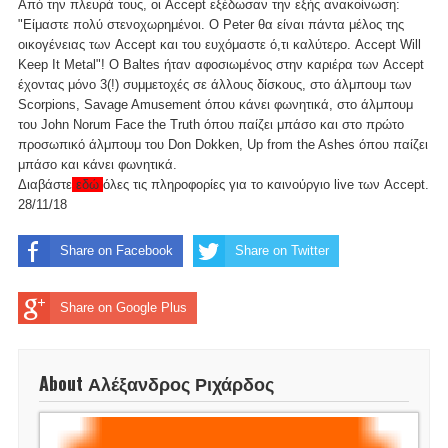
Από την πλευρά τους, οι Accept εξέδωσαν την εξής ανακοίνωση:
"Είμαστε πολύ στενοχωρημένοι. Ο Peter θα είναι πάντα μέλος της
οικογένειας των Accept και του ευχόμαστε ό,τι καλύτερο. Accept Will
Keep It Metal"! Ο Baltes ήταν αφοσιωμένος στην καριέρα των Accept
έχοντας μόνο 3(!) συμμετοχές σε άλλους δίσκους, στο άλμπουμ των
Scorpions, Savage Amusement όπου κάνει φωνητικά, στο άλμπουμ
του John Norum Face the Truth όπου παίζει μπάσο και στο πρώτο
προσωπικό άλμπουμ του Don Dokken, Up from the Ashes όπου παίζει
μπάσο και κάνει φωνητικά.
Διαβάστε
εδώ
όλες τις πληροφορίες για το καινούργιο live των Accept.
28/11/18
Share on Facebook
Share on Twitter
Share on Google Plus
About Αλέξανδρος Ριχάρδος